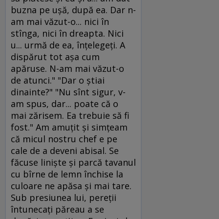
buzna pe uşă, după ea. Dar n-
am mai văzut-o... nici în
stînga, nici în dreapta. Nici
u... urmă de ea, înţelegeţi. A
dispărut tot aşa cum
apăruse. N-am mai văzut-o
de atunci." "Dar o ştiai
dinainte?" "Nu sînt sigur, v-
am spus, dar... poate că o
mai zărisem. Ea trebuie să fi
fost." Am amuţit şi simţeam
că micul nostru chef e pe
cale de a deveni abisal. Se
făcuse linişte şi parcă tavanul
cu bîrne de lemn închise la
culoare ne apăsa şi mai tare.
Sub presiunea lui, pereţii
întunecaţi păreau a se