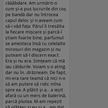
răăăbdare. Am urmărit-o
cum şi-a pus lucrurile din coş
pe bandă dar nu întrocea
capul deloc şi n-aveam cum
să-i văd faţa. Părul îi tresălta
la fiecare mişcare şi parcă-l
ştiam foarte bine, parfumul
se amesteca însă cu celelalte
mirosuri din magazin şi nu
puteam să-l discern exact.
Era şi nu era. Simţeam că mă
iau căldurile. Voiam s-o ating
dar nu în...drăzneam. De fapt,
mi-era tare teamă că nici n-o
să am putere să ridic mîna
spre ea. A plătit şi a... a ieşit
afară cu un mers de balerină,
parcă plutea. M-am repezit
să plătesc şi eu şi a... am dat