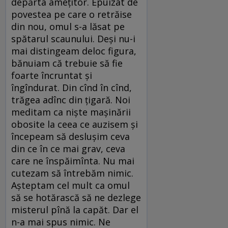
depărta ameţitor. Epuizat de
povestea pe care o retrăise
din nou, omul s-a lăsat pe
spătarul scaunului. Deşi nu-i
mai distingeam deloc figura,
bănuiam că trebuie să fie
foarte încruntat şi
îngîndurat. Din cînd în cînd,
trăgea adînc din ţigară. Noi
meditam ca nişte maşinării
obosite la ceea ce auzisem şi
începeam să desluşim ceva
din ce în ce mai grav, ceva
care ne înspăimînta. Nu mai
cutezam să întrebăm nimic.
Aşteptam cel mult ca omul
să se hotărască să ne dezlege
misterul pînă la capăt. Dar el
n-a mai spus nimic. Ne