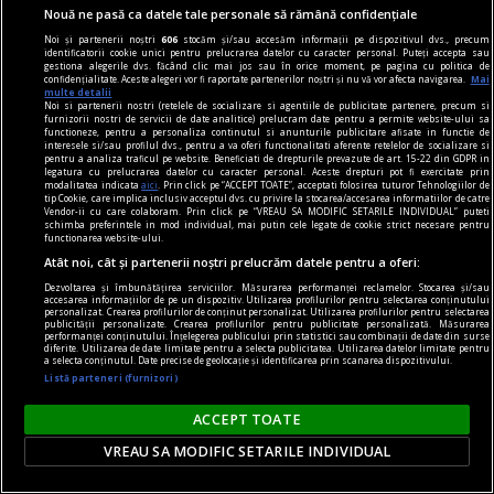
Nouă ne pasă ca datele tale personale să rămână confidențiale
Viitorul începe ieri
Noi și partenerii noștri
606
stocăm și/sau accesăm informații pe dispozitivul dvs., precum
Au mai fost și alte titluri, bineînțeles, poate nu
identificatorii cookie unici pentru prelucrarea datelor cu caracter personal. Puteți accepta sau
gestiona alegerile dvs. făcând clic mai jos sau în orice moment, pe pagina cu politica de
atît de cunoscute, unele de psihologie și
confidențialitate. Aceste alegeri vor fi raportate partenerilor noștri și nu vă vor afecta navigarea.
Mai
multe detalii
dezvoltare personală.
Noi si partenerii nostri (retelele de socializare si agentiile de publicitate partenere, precum si
furnizorii nostri de servicii de date analitice) prelucram date pentru a permite website-ului sa
Horia CORCHEŞ
functioneze, pentru a personaliza continutul si anunturile publicitare afisate in functie de
interesele si/sau profilul dvs., pentru a va oferi functionalitati aferente retelelor de socializare si
pentru a analiza traficul pe website. Beneficiati de drepturile prevazute de art. 15-22 din GDPR in
legatura cu prelucrarea datelor cu caracter personal. Aceste drepturi pot fi exercitate prin
modalitatea indicata
aici
. Prin click pe “ACCEPT TOATE”, acceptati folosirea tuturor Tehnologiilor de
tip Cookie, care implica inclusiv acceptul dvs. cu privire la stocarea/accesarea informatiilor de catre
Vendor-ii cu care colaboram. Prin click pe “VREAU SA MODIFIC SETARILE INDIVIDUAL” puteti
schimba preferintele in mod individual, mai putin cele legate de cookie strict necesare pentru
functionarea website-ului.
Atât noi, cât și partenerii noștri prelucrăm datele pentru a oferi:
Dezvoltarea și îmbunătățirea serviciilor. Măsurarea performanței reclamelor. Stocarea și/sau
accesarea informațiilor de pe un dispozitiv. Utilizarea profilurilor pentru selectarea conținutului
personalizat. Crearea profilurilor de conținut personalizat. Utilizarea profilurilor pentru selectarea
publicității personalizate. Crearea profilurilor pentru publicitate personalizată. Măsurarea
performanței conținutului. Înțelegerea publicului prin statistici sau combinații de date din surse
diferite. Utilizarea de date limitate pentru a selecta publicitatea. Utilizarea datelor limitate pentru
a selecta conținutul. Date precise de geolocație și identificarea prin scanarea dispozitivului.
Listă parteneri (furnizori)
ACCEPT TOATE
VREAU SA MODIFIC SETARILE INDIVIDUAL
la fața timpului