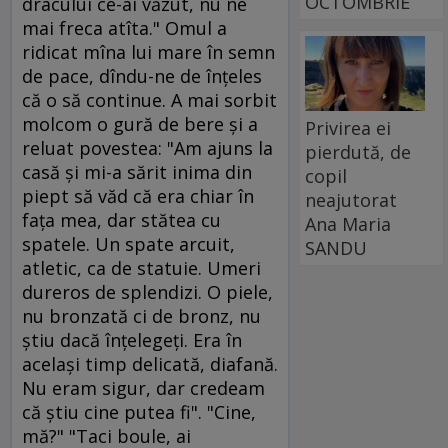
OCTOMBRIE
dracului ce-ai văzut, nu ne
mai freca atîta." Omul a
ridicat mîna lui mare în semn
de pace, dîndu-ne de înţeles
că o să continue. A mai sorbit
molcom o gură de bere şi a
Privirea ei
reluat povestea: "Am ajuns la
pierdută, de
casă şi mi-a sărit inima din
copil
piept să văd că era chiar în
neajutorat
faţa mea, dar stătea cu
Ana Maria
spatele. Un spate arcuit,
SANDU
atletic, ca de statuie. Umeri
dureros de splendizi. O piele,
nu bronzată ci de bronz, nu
ştiu dacă înţelegeţi. Era în
acelaşi timp delicată, diafană.
Nu eram sigur, dar credeam
că ştiu cine putea fi". "Cine,
mă?" "Taci boule, ai