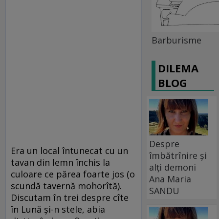
Barburisme
DILEMA
BLOG
Despre
Era un local întunecat cu un
îmbătrînire și
tavan din lemn închis la
alți demoni
culoare ce părea foarte jos (o
Ana Maria
scundă tavernă mohorîtă).
SANDU
Discutam în trei despre cîte
în Lună şi-n stele, abia