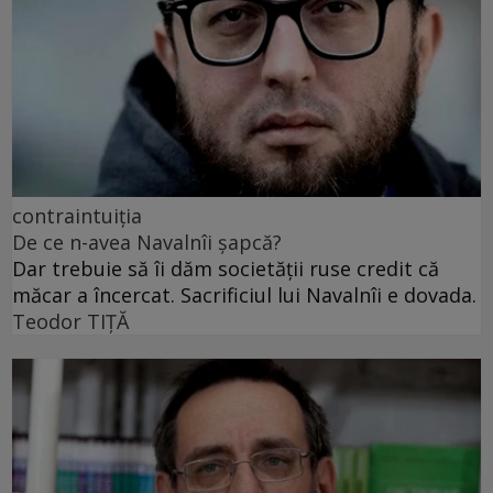
contraintuiția
De ce n-avea Navalnîi șapcă?
Dar trebuie să îi dăm societății ruse credit că
măcar a încercat. Sacrificiul lui Navalnîi e dovada.
Teodor TIŢĂ