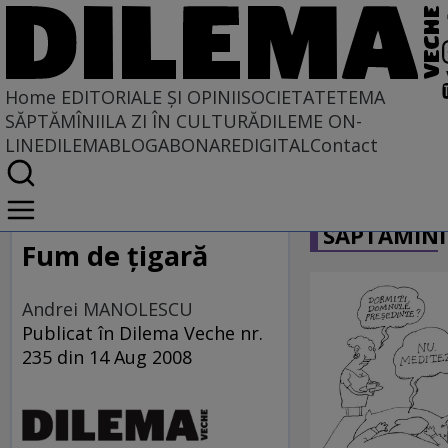
Home
EDITORIALE ȘI OPINII
SOCIETATE
TEMA
SĂPTĂMÎNII
LA ZI ÎN CULTURĂ
DILEME ON-
LINE
DILEMABLOG
ABONARE
DIGITAL
Contact
Home
CARICATU
EDITORIALE ȘI OPINII
SĂPTĂMÎNI
TÎLC SHOW
Fum de ţigară
Andrei MANOLESCU
Publicat în Dilema Veche nr.
235 din 14 Aug 2008