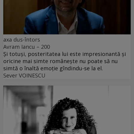
axa dus-întors
Avram Iancu – 200
Și totuși, posteritatea lui este impresionantă și
oricine mai simte românește nu poate să nu
simtă o înaltă emoție gîndindu-se la el.
Sever VOINESCU