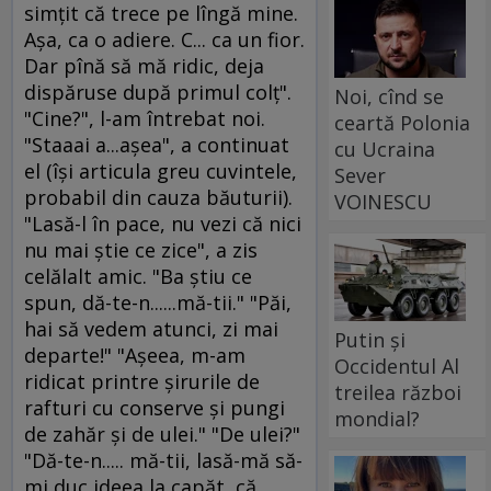
simţit că trece pe lîngă mine.
Aşa, ca o adiere. C... ca un fior.
Dar pînă să mă ridic, deja
dispăruse după primul colţ".
Noi, cînd se
"Cine?", l-am întrebat noi.
ceartă Polonia
"Staaai a...aşea", a continuat
cu Ucraina
el (îşi articula greu cuvintele,
Sever
probabil din cauza băuturii).
VOINESCU
"Lasă-l în pace, nu vezi că nici
nu mai ştie ce zice", a zis
celălalt amic. "Ba ştiu ce
spun, dă-te-n......mă-tii." "Păi,
hai să vedem atunci, zi mai
Putin și
departe!" "Aşeea, m-am
Occidentul Al
ridicat printre şirurile de
treilea război
rafturi cu conserve şi pungi
mondial?
de zahăr şi de ulei." "De ulei?"
"Dă-te-n..... mă-tii, lasă-mă să-
mi duc ideea la capăt, că