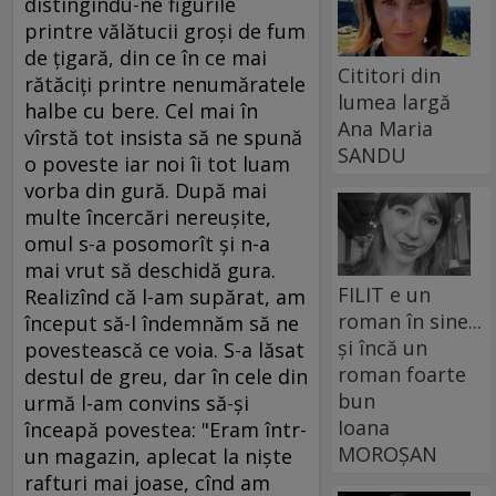
distingîndu-ne figurile
printre vălătucii groşi de fum
de ţigară, din ce în ce mai
Cititori din
rătăciţi printre nenumăratele
lumea largă
halbe cu bere. Cel mai în
Ana Maria
vîrstă tot insista să ne spună
SANDU
o poveste iar noi îi tot luam
vorba din gură. După mai
multe încercări nereuşite,
omul s-a posomorît şi n-a
mai vrut să deschidă gura.
FILIT e un
Realizînd că l-am supărat, am
roman în sine...
început să-l îndemnăm să ne
și încă un
povestească ce voia. S-a lăsat
roman foarte
destul de greu, dar în cele din
bun
urmă l-am convins să-şi
Ioana
înceapă povestea: "Eram într-
MOROȘAN
un magazin, aplecat la nişte
rafturi mai joase, cînd am