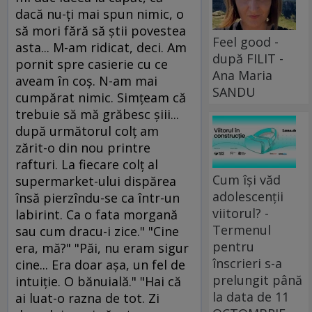
dacă nu-ţi mai spun nimic, o
să mori fără să ştii povestea
Feel good -
asta... M-am ridicat, deci. Am
după FILIT -
pornit spre casierie cu ce
Ana Maria
aveam în coş. N-am mai
SANDU
cumpărat nimic. Simţeam că
trebuie să mă grăbesc şiii...
după următorul colţ am
zărit-o din nou printre
rafturi. La fiecare colţ al
Cum își văd
supermarket-ului dispărea
adolescenții
însă pierzîndu-se ca într-un
viitorul? -
labirint. Ca o fata morgană
Termenul
sau cum dracu-i zice." "Cine
pentru
era, mă?" "Păi, nu eram sigur
înscrieri s-a
cine... Era doar aşa, un fel de
prelungit până
intuiţie. O bănuială." "Hai că
la data de 11
ai luat-o razna de tot. Zi