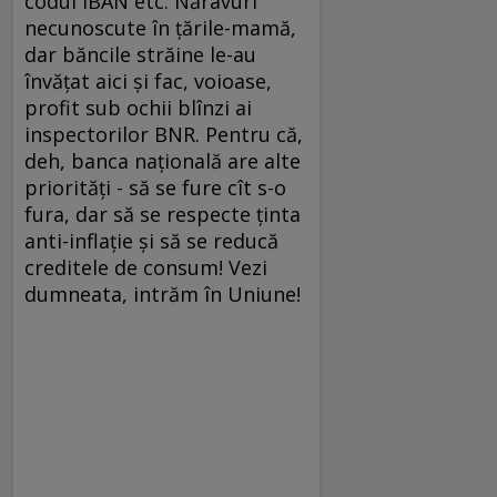
codul IBAN etc. Năravuri
necunoscute în ţările-mamă,
dar băncile străine le-au
învăţat aici şi fac, voioase,
profit sub ochii blînzi ai
inspectorilor BNR. Pentru că,
deh, banca naţională are alte
priorităţi - să se fure cît s-o
fura, dar să se respecte ţinta
anti-inflaţie şi să se reducă
creditele de consum! Vezi
dumneata, intrăm în Uniune!