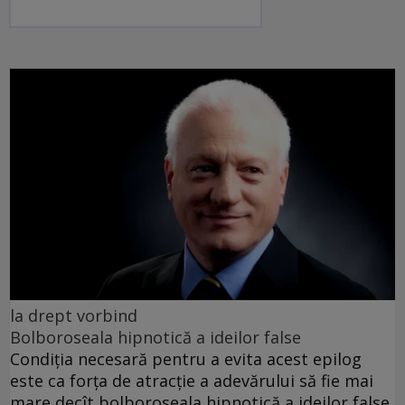
la drept vorbind
Bolboroseala hipnotică a ideilor false
Condiția necesară pentru a evita acest epilog
este ca forța de atracție a adevărului să fie mai
mare decît bolboroseala hipnotică a ideilor false.