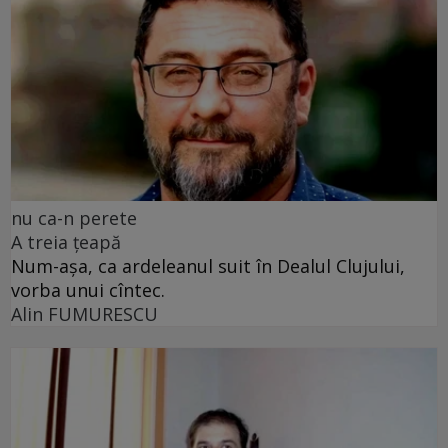
nu ca-n perete
A treia țeapă
Num-așa, ca ardeleanul suit în Dealul Clujului,
vorba unui cîntec.
Alin FUMURESCU