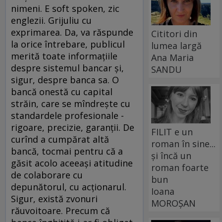
nimeni. E soft spoken, zic
englezii. Grijuliu cu
exprimarea. Da, va răspunde
Cititori din
la orice întrebare, publicul
lumea largă
merită toate informaţiile
Ana Maria
despre sistemul bancar şi,
SANDU
sigur, despre banca sa. O
bancă onestă cu capital
străin, care se mîndreşte cu
standardele profesionale -
rigoare, precizie, garanţii. De
FILIT e un
curînd a cumpărat altă
roman în sine...
bancă, tocmai pentru că a
și încă un
găsit acolo aceeaşi atitudine
roman foarte
de colaborare cu
bun
depunătorul, cu acţionarul.
Ioana
Sigur, există zvonuri
MOROȘAN
răuvoitoare. Precum că