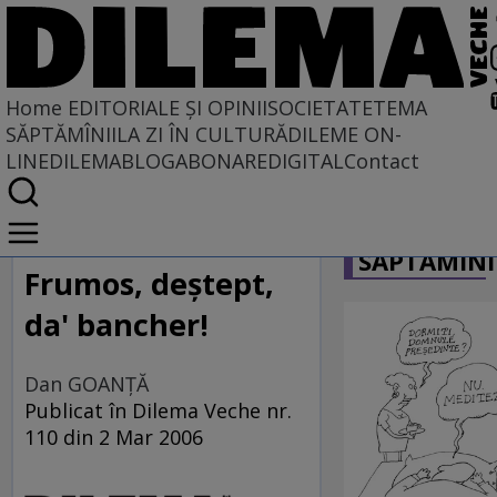
Home
EDITORIALE ȘI OPINII
SOCIETATE
TEMA
SĂPTĂMÎNII
LA ZI ÎN CULTURĂ
DILEME ON-
LINE
DILEMABLOG
ABONARE
DIGITAL
Contact
Home
CARICATU
EDITORIALE ȘI OPINII
SĂPTĂMÎNI
TÎLC SHOW
Frumos, deştept,
da' bancher!
Dan GOANŢĂ
Publicat în Dilema Veche nr.
110 din 2 Mar 2006