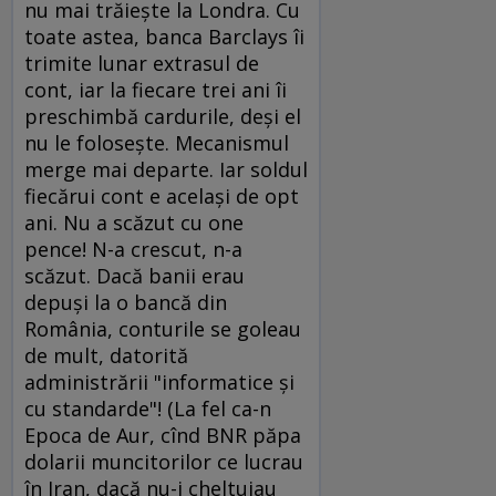
nu mai trăieşte la Londra. Cu
toate astea, banca Barclays îi
trimite lunar extrasul de
cont, iar la fiecare trei ani îi
preschimbă cardurile, deşi el
nu le foloseşte. Mecanismul
merge mai departe. Iar soldul
fiecărui cont e acelaşi de opt
ani. Nu a scăzut cu one
pence! N-a crescut, n-a
scăzut. Dacă banii erau
depuşi la o bancă din
România, conturile se goleau
de mult, datorită
administrării "informatice şi
cu standarde"! (La fel ca-n
Epoca de Aur, cînd BNR păpa
dolarii muncitorilor ce lucrau
în Iran, dacă nu-i cheltuiau