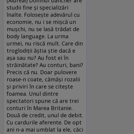
(Aiurea!) Domnul bancher are
studii fine şi specializări
înalte. Foloseşte adevărul cu
economie, nu i se mişcă un
muşchi, nu se lasă trădat de
body language. La urma
urmei, nu riscă mult. Care din
troglodiţii ăştia ştie dacă e
aşa sau nu? Au fost ei în
străinătate? Au conturi, bani?
Precis că nu. Doar pulovere
roase-n coate, cămăşi rozalii
şi priviri în care se citeşte
foamea. Unul dintre
spectatori spune că are trei
conturi în Marea Britanie.
Două de credit, unul de debit.
Cu cardurile aferente. De opt
ani n-a mai umblat la ele, căci