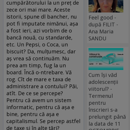
cumpărătorului la un preţ de
zece ori mai mare. Aceste
istorii, spune dl bancher, nu
Feel good -
pot fi imputate nimănui, aşa
după FILIT -
a fost ieri, azi vorbim de o
Ana Maria
bancă nouă, cu standarde,
SANDU
etc. Un Pepsi, o Coca, un
biscuit? Da, mulţumesc, dar
aş vrea să continuăm. Nu
prea am timp, fug la un
board. Încă o-ntrebare. Vă
Cum își văd
rog. Cît de mare e taxa de
adolescenții
administrare a contului? Păi,
viitorul? -
atît. De ce se percepe?
Termenul
Pentru că avem un sistem
pentru
informatic, pentru că aşa e
înscrieri s-a
bine, pentru că aşa e
prelungit până
capitalismul. Se percep astfel
la data de 11
de taxe şi în alte ţări?