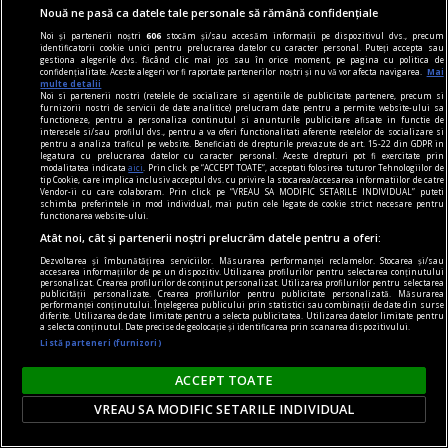
Nouă ne pasă ca datele tale personale să rămână confidențiale
Noi și partenerii noștri
606
stocăm și/sau accesăm informații pe dispozitivul dvs., precum
identificatorii cookie unici pentru prelucrarea datelor cu caracter personal. Puteți accepta sau
gestiona alegerile dvs. făcând clic mai jos sau în orice moment, pe pagina cu politica de
confidențialitate. Aceste alegeri vor fi raportate partenerilor noștri și nu vă vor afecta navigarea.
Mai
multe detalii
Noi si partenerii nostri (retelele de socializare si agentiile de publicitate partenere, precum si
furnizorii nostri de servicii de date analitice) prelucram date pentru a permite website-ului sa
functioneze, pentru a personaliza continutul si anunturile publicitare afisate in functie de
interesele si/sau profilul dvs., pentru a va oferi functionalitati aferente retelelor de socializare si
pentru a analiza traficul pe website. Beneficiati de drepturile prevazute de art. 15-22 din GDPR in
legatura cu prelucrarea datelor cu caracter personal. Aceste drepturi pot fi exercitate prin
modalitatea indicata
aici
. Prin click pe “ACCEPT TOATE”, acceptati folosirea tuturor Tehnologiilor de
tip Cookie, care implica inclusiv acceptul dvs. cu privire la stocarea/accesarea informatiilor de catre
Vendor-ii cu care colaboram. Prin click pe “VREAU SA MODIFIC SETARILE INDIVIDUAL” puteti
schimba preferintele in mod individual, mai putin cele legate de cookie strict necesare pentru
functionarea website-ului.
Atât noi, cât și partenerii noștri prelucrăm datele pentru a oferi:
prof, viața mea
Dezvoltarea și îmbunătățirea serviciilor. Măsurarea performanței reclamelor. Stocarea și/sau
Viitorul începe ieri
accesarea informațiilor de pe un dispozitiv. Utilizarea profilurilor pentru selectarea conținutului
personalizat. Crearea profilurilor de conținut personalizat. Utilizarea profilurilor pentru selectarea
Au mai fost și alte titluri, bineînțeles, poate nu
publicității personalizate. Crearea profilurilor pentru publicitate personalizată. Măsurarea
performanței conținutului. Înțelegerea publicului prin statistici sau combinații de date din surse
diferite. Utilizarea de date limitate pentru a selecta publicitatea. Utilizarea datelor limitate pentru
atît de cunoscute, unele de psihologie și
a selecta conținutul. Date precise de geolocație și identificarea prin scanarea dispozitivului.
dezvoltare personală.
Listă parteneri (furnizori)
Horia CORCHEŞ
ACCEPT TOATE
VREAU SA MODIFIC SETARILE INDIVIDUAL