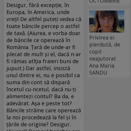
OCTOMBRIE
Desigur, fără excepţie, în
Europa, în America, unde
vreţi! De altfel puteţi vedea că
toate băncile percep o astfel
de taxă. (Aiurea, e vorba doar
Privirea ei
de băncile ce operează în
pierdută, de
România. Ţară de unde-ar fi
copil
plecat de mult şi el, dacă n-ar
neajutorat
fi rămas atîţia fraieri buni de
Ana Maria
jupuit.) Dar astfel, insistă
SANDU
unul dintre ei, nu e posibil ca
suma din cont să dispară
încetul cu-ncetul, dacă nu-ţi
alimentezi contul? Ba da, e
adevărat. Aşa e peste tot?
Băncile străine care operează
la noi procedează la fel şi în
ţările de origine? Desigur.