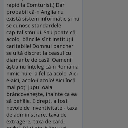
rapid la Comturist.) Dar
probabil că-n Anglia nu
există sistem informatic şi nu
se cunosc standardele
capitalismului. Sau poate că,
acolo, băncile sînt instituţii
caritabile! Domnul bancher
se uită discret la ceasul cu
diamante de casă. Oamenii
ăştia nu înţeleg că-n România
nimic nu e la fel ca acolo. Aici
e-aici, acolo-i acolo! Aici încă
mai poţi jupui oaia
brâncoveneşte, înainte ca ea
să behăie. E drept, a fost
nevoie de inventivitate - taxa
de administrare, taxa de
extragere, taxa de card,