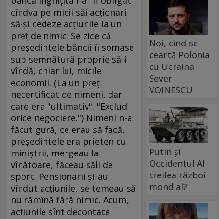
banca înghiţită i-ar fi obligat
cîndva pe micii săi acţionari
să-şi cedeze acţiunile la un
preţ de nimic. Se zice că
Noi, cînd se
preşedintele băncii îi somase
ceartă Polonia
sub semnătură proprie să-i
cu Ucraina
vîndă, chiar lui, micile
Sever
economii. (La un preţ
VOINESCU
necertificat de nimeni, dar
care era "ultimativ". "Exclud
orice negociere.") Nimeni n-a
făcut gură, ce erau să facă,
preşedintele era prieten cu
Putin și
miniştrii, mergeau la
Occidentul Al
vînătoare, făceau săli de
treilea război
sport. Pensionarii şi-au
mondial?
vîndut acţiunile, se temeau să
nu rămînă fără nimic. Acum,
acţiunile sînt decontate