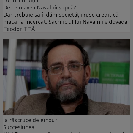
contraintuiția
De ce n-avea Navalnîi șapcă?
Dar trebuie să îi dăm societății ruse credit că
măcar a încercat. Sacrificiul lui Navalnîi e dovada.
Teodor TIŢĂ
la răscruce de gînduri
Succesiunea