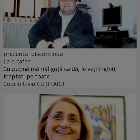
prezentul discontinuu
La o cafea
Cu puţină mămăliguţă caldă, le veţi înghiţi,
treptat, pe toate.
Codrin Liviu CUŢITARU