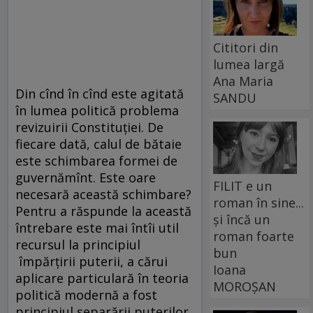
Cititori din
lumea largă
Ana Maria
Din cînd în cînd este agitată
SANDU
în lumea politică problema
revizuirii Constituției. De
fiecare dată, calul de bătaie
este schimbarea formei de
guvernămînt. Este oare
FILIT e un
necesară această schimbare?
roman în sine...
Pentru a răspunde la această
și încă un
întrebare este mai întîi util
roman foarte
recursul la principiul
bun
împărțirii puterii, a cărui
Ioana
aplicare particulară în teoria
MOROȘAN
politică modernă a fost
principiul separării puterilor