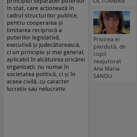
principiul separației puterilor
OCTOMBRIE
în stat, care acționează în
cadrul structurilor publice,
pentru cooperarea și
limitarea reciprocă a
puterilor legislativă,
Privirea ei
executivă și judecătorească,
pierdută, de
ci un principiu și mai general,
copil
aplicabil în alcătuirea oricărei
neajutorat
organizații, nu numai în
Ana Maria
societatea politică, ci și în
SANDU
aceea civilă, cu caracter
lucrativ sau nelucrativ.