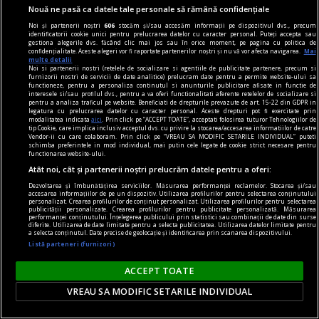
Nouă ne pasă ca datele tale personale să rămână confidențiale
Noi și partenerii noștri
606
stocăm și/sau accesăm informații pe dispozitivul dvs., precum
identificatorii cookie unici pentru prelucrarea datelor cu caracter personal. Puteți accepta sau
gestiona alegerile dvs. făcând clic mai jos sau în orice moment, pe pagina cu politica de
confidențialitate. Aceste alegeri vor fi raportate partenerilor noștri și nu vă vor afecta navigarea.
Mai
multe detalii
Noi si partenerii nostri (retelele de socializare si agentiile de publicitate partenere, precum si
furnizorii nostri de servicii de date analitice) prelucram date pentru a permite website-ului sa
functioneze, pentru a personaliza continutul si anunturile publicitare afisate in functie de
interesele si/sau profilul dvs., pentru a va oferi functionalitati aferente retelelor de socializare si
pentru a analiza traficul pe website. Beneficiati de drepturile prevazute de art. 15-22 din GDPR in
legatura cu prelucrarea datelor cu caracter personal. Aceste drepturi pot fi exercitate prin
modalitatea indicata
aici
. Prin click pe “ACCEPT TOATE”, acceptati folosirea tuturor Tehnologiilor de
tip Cookie, care implica inclusiv acceptul dvs. cu privire la stocarea/accesarea informatiilor de catre
Vendor-ii cu care colaboram. Prin click pe “VREAU SA MODIFIC SETARILE INDIVIDUAL” puteti
schimba preferintele in mod individual, mai putin cele legate de cookie strict necesare pentru
functionarea website-ului.
contraintuiția
Atât noi, cât și partenerii noștri prelucrăm datele pentru a oferi:
De ce n-avea Navalnîi șapcă?
Dezvoltarea și îmbunătățirea serviciilor. Măsurarea performanței reclamelor. Stocarea și/sau
accesarea informațiilor de pe un dispozitiv. Utilizarea profilurilor pentru selectarea conținutului
Dar trebuie să îi dăm societății ruse credit că
personalizat. Crearea profilurilor de conținut personalizat. Utilizarea profilurilor pentru selectarea
publicității personalizate. Crearea profilurilor pentru publicitate personalizată. Măsurarea
măcar a încercat. Sacrificiul lui Navalnîi e dovada.
performanței conținutului. Înțelegerea publicului prin statistici sau combinații de date din surse
diferite. Utilizarea de date limitate pentru a selecta publicitatea. Utilizarea datelor limitate pentru
Teodor TIŢĂ
a selecta conținutul. Date precise de geolocație și identificarea prin scanarea dispozitivului.
Listă parteneri (furnizori)
ACCEPT TOATE
VREAU SA MODIFIC SETARILE INDIVIDUAL