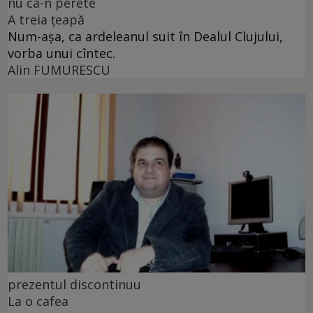
nu ca-n perete
A treia țeapă
Num-așa, ca ardeleanul suit în Dealul Clujului,
vorba unui cîntec.
Alin FUMURESCU
prezentul discontinuu
La o cafea