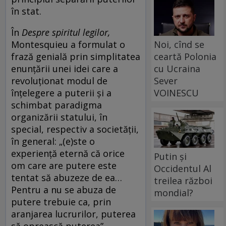
în stat.
În
Despre spiritul legilor,
Montesquieu a formulat o
Noi, cînd se
frază genială prin simplitatea
ceartă Polonia
enunțării unei idei care a
cu Ucraina
revoluționat modul de
Sever
înțelegere a puterii și a
VOINESCU
schimbat paradigma
organizării statului, în
special, respectiv a societății,
în general: „(e)ste o
experiență eternă că orice
Putin și
om care are putere este
Occidentul Al
tentat să abuzeze de ea…
treilea război
Pentru a nu se abuza de
mondial?
putere trebuie ca, prin
aranjarea lucrurilor, puterea
să oprească puterea”.