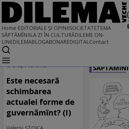
Home
EDITORIALE ȘI OPINII
SOCIETATE
TEMA
SĂPTĂMÎNII
LA ZI ÎN CULTURĂ
DILEME ON-
LINE
DILEMABLOG
ABONARE
DIGITAL
Contact
Home
CARICATU
EDITORIALE ȘI OPINII
la drept vorbind
SĂPTĂMÎNI
TÎLC SHOW
Este necesară
schimbarea
actualei forme de
guvernămînt? (I)
Valeriu STOICA