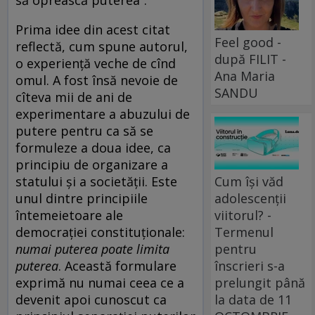
Prima idee din acest citat
Feel good -
reflectă, cum spune autorul,
după FILIT -
o experiență veche de cînd
Ana Maria
omul. A fost însă nevoie de
SANDU
cîteva mii de ani de
experimentare a abuzului de
putere pentru ca să se
formuleze a doua idee, ca
principiu de organizare a
statului și a societății. Este
Cum își văd
unul dintre principiile
adolescenții
întemeietoare ale
viitorul? -
democrației constituționale:
Termenul
numai puterea poate limita
pentru
puterea
. Această formulare
înscrieri s-a
exprimă nu numai ceea ce a
prelungit până
devenit apoi cunoscut ca
la data de 11