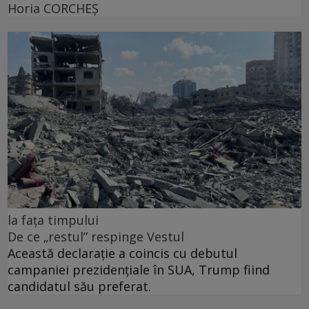
Horia CORCHEŞ
la fața timpului
De ce „restul” respinge Vestul
Această declarație a coincis cu debutul
campaniei prezidențiale în SUA, Trump fiind
candidatul său preferat.