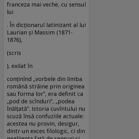
franceza mai veche, cu sensul
lui
. În dicţionarul latinizant al lui
Laurian şi Massim (1871-
1876),
(scris
), exilat în
conţinînd „vorbele din limba
română străine prin originea
sau forma lor“, era definit ca
„pod de scînduri“, „podea
înălţată“. Istoria cuvîntului nu
scuză însă confuziile actuale:
acestea nu provin, desigur,
dintr-un exces filologic, ci din
neglijenţa faţă de sensuri şi