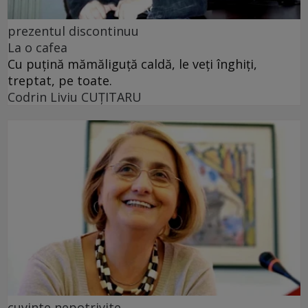
prezentul discontinuu
La o cafea
Cu puţină mămăliguţă caldă, le veţi înghiţi,
treptat, pe toate.
Codrin Liviu CUŢITARU
cuvinte nepotrivite