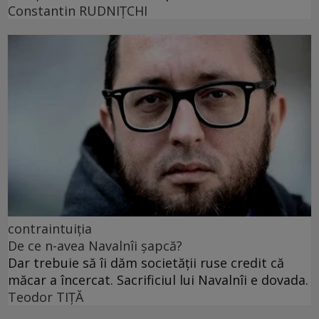
Constantin RUDNIŢCHI
contraintuiția
De ce n-avea Navalnîi șapcă?
Dar trebuie să îi dăm societății ruse credit că
măcar a încercat. Sacrificiul lui Navalnîi e dovada.
Teodor TIŢĂ