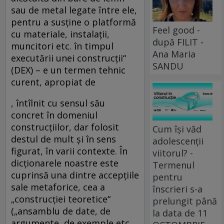
sau de metal legate între ele,
pentru a susţine o platformă
Feel good -
cu materiale, instalaţii,
după FILIT -
muncitori etc. în timpul
Ana Maria
executării unei construcţii“
SANDU
(DEX) – e un termen tehnic
curent, apropiat de
, întîlnit cu sensul său
concret în domeniul
construcţiilor, dar folosit
Cum își văd
destul de mult şi în sens
adolescenții
figurat, în varii contexte. În
viitorul? -
dicţionarele noastre este
Termenul
cuprinsă una dintre accepţiile
pentru
sale metaforice, cea a
înscrieri s-a
„construcţiei teoretice“
prelungit până
(„ansamblu de date, de
la data de 11
argumente, de exemple etc.