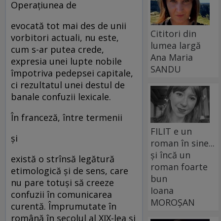
Operaţiunea de
evocată tot mai des de unii
Cititori din
vorbitori actuali, nu este,
lumea largă
cum s-ar putea crede,
Ana Maria
expresia unei lupte nobile
SANDU
împotriva pedepsei capitale,
ci rezultatul unei destul de
banale confuzii lexicale.
În franceză, între termenii
FILIT e un
şi
roman în sine...
și încă un
există o strînsă legătură
roman foarte
etimologică şi de sens, care
bun
nu pare totuşi să creeze
Ioana
confuzii în comunicarea
MOROȘAN
curentă. Împrumutate în
română în secolul al XIX-lea şi