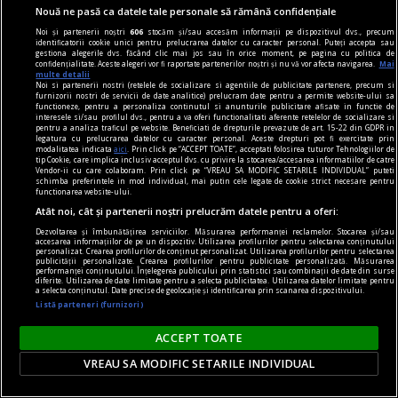
Nouă ne pasă ca datele tale personale să rămână confidențiale
Noi și partenerii noștri
606
stocăm și/sau accesăm informații pe dispozitivul dvs., precum
identificatorii cookie unici pentru prelucrarea datelor cu caracter personal. Puteți accepta sau
gestiona alegerile dvs. făcând clic mai jos sau în orice moment, pe pagina cu politica de
confidențialitate. Aceste alegeri vor fi raportate partenerilor noștri și nu vă vor afecta navigarea.
Mai
multe detalii
Noi si partenerii nostri (retelele de socializare si agentiile de publicitate partenere, precum si
furnizorii nostri de servicii de date analitice) prelucram date pentru a permite website-ului sa
functioneze, pentru a personaliza continutul si anunturile publicitare afisate in functie de
interesele si/sau profilul dvs., pentru a va oferi functionalitati aferente retelelor de socializare si
pentru a analiza traficul pe website. Beneficiati de drepturile prevazute de art. 15-22 din GDPR in
legatura cu prelucrarea datelor cu caracter personal. Aceste drepturi pot fi exercitate prin
modalitatea indicata
aici
. Prin click pe “ACCEPT TOATE”, acceptati folosirea tuturor Tehnologiilor de
tip Cookie, care implica inclusiv acceptul dvs. cu privire la stocarea/accesarea informatiilor de catre
Vendor-ii cu care colaboram. Prin click pe “VREAU SA MODIFIC SETARILE INDIVIDUAL” puteti
schimba preferintele in mod individual, mai putin cele legate de cookie strict necesare pentru
functionarea website-ului.
Atât noi, cât și partenerii noștri prelucrăm datele pentru a oferi:
axa dus-întors
Dezvoltarea și îmbunătățirea serviciilor. Măsurarea performanței reclamelor. Stocarea și/sau
accesarea informațiilor de pe un dispozitiv. Utilizarea profilurilor pentru selectarea conținutului
Avram Iancu – 200
personalizat. Crearea profilurilor de conținut personalizat. Utilizarea profilurilor pentru selectarea
publicității personalizate. Crearea profilurilor pentru publicitate personalizată. Măsurarea
Și totuși, posteritatea lui este impresionantă și
performanței conținutului. Înțelegerea publicului prin statistici sau combinații de date din surse
diferite. Utilizarea de date limitate pentru a selecta publicitatea. Utilizarea datelor limitate pentru
oricine mai simte românește nu poate să nu
a selecta conținutul. Date precise de geolocație și identificarea prin scanarea dispozitivului.
Listă parteneri (furnizori)
simtă o înaltă emoție gîndindu-se la el.
Sever VOINESCU
ACCEPT TOATE
VREAU SA MODIFIC SETARILE INDIVIDUAL