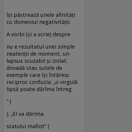
îşi păstrează unele afinităţi
cu domeniul negativităţii.
A vorbi (şi a scrie) despre
nu e rezultatul unei simple
neatenţii de moment, un
lapsus scuzabil şi izolat;
dovadă stau sutele de
exemple care îşi întăresc
reciproc confuzia: „o virgulă
lipsă poate dărîma întreg
“ (
); „El va dărîma
statului mafiot“ (