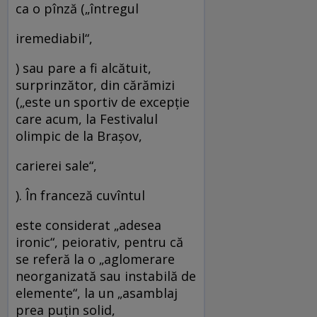
ca o pînză („întregul
iremediabil“,
) sau pare a fi alcătuit,
surprinzător, din cărămizi
(„este un sportiv de excepţie
care acum, la Festivalul
olimpic de la Braşov,
carierei sale“,
). În franceză cuvîntul
este considerat „adesea
ironic“, peiorativ, pentru că
se referă la o „aglomerare
neorganizată sau instabilă de
elemente“, la un „asamblaj
prea puţin solid,