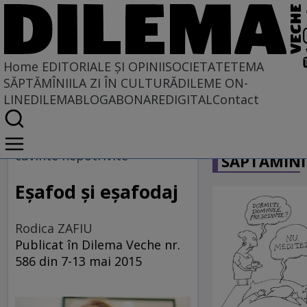
Home
EDITORIALE ȘI OPINII
SOCIETATE
TEMA
SĂPTĂMÎNII
LA ZI ÎN CULTURĂ
DILEME ON-
LINE
DILEMABLOG
ABONARE
DIGITAL
Contact
Home
CARICATU
EDITORIALE ȘI OPINII
cuvinte nepotrivite
SĂPTĂMÎNI
TÎLC SHOW
Eşafod şi eşafodaj
Rodica ZAFIU
Publicat în Dilema Veche nr.
586 din 7-13 mai 2015