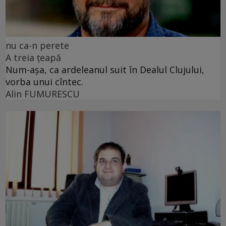
nu ca-n perete
A treia țeapă
Num-așa, ca ardeleanul suit în Dealul Clujului,
vorba unui cîntec.
Alin FUMURESCU