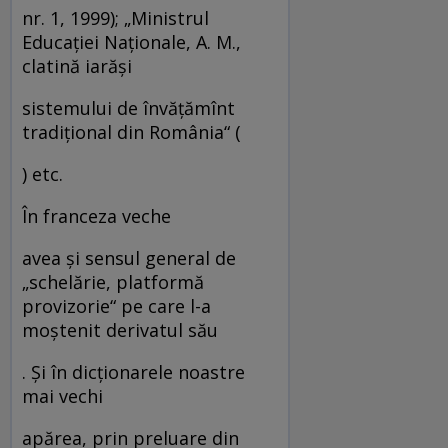
nr. 1, 1999); „Ministrul
Educaţiei Naţionale, A. M.,
clatină iarăşi
sistemului de învăţămînt
tradiţional din România“ (
) etc.
În franceza veche
avea şi sensul general de
„schelărie, platformă
provizorie“ pe care l-a
moştenit derivatul său
. Şi în dicţionarele noastre
mai vechi
apărea, prin preluare din