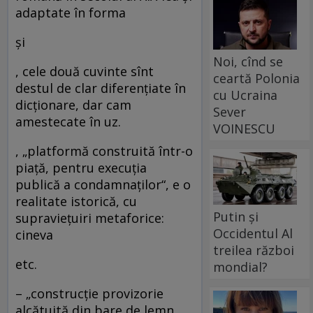
adaptate în forma
şi
Noi, cînd se
, cele două cuvinte sînt
ceartă Polonia
destul de clar diferenţiate în
cu Ucraina
dicţionare, dar cam
Sever
amestecate în uz.
VOINESCU
, „platformă construită într-o
piaţă, pentru execuţia
publică a condamnaţilor“, e o
realitate istorică, cu
Putin și
supravieţuiri metaforice:
Occidentul Al
cineva
treilea război
etc.
mondial?
– „construcţie provizorie
alcătuită din bare de lemn