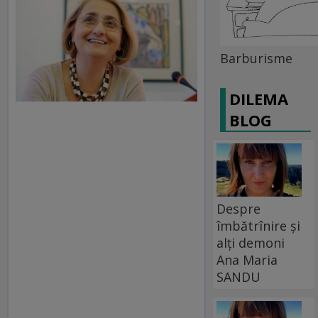
Barburisme
DILEMA
BLOG
Despre
îmbătrînire și
alți demoni
Ana Maria
SANDU