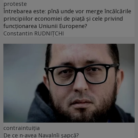
proteste
Întrebarea este: pînă unde vor merge încălcările
principiilor economiei de piață și cele privind
funcționarea Uniunii Europene?
Constantin RUDNIŢCHI
contraintuiția
De ce n-avea Navalnîi șapcă?