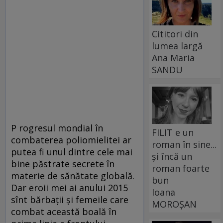
Cititori din
lumea largă
Ana Maria
SANDU
P rogresul mondial în
FILIT e un
combaterea poliomielitei ar
roman în sine...
putea fi unul dintre cele mai
și încă un
bine păstrate secrete în
roman foarte
materie de sănătate globală.
bun
Dar eroii mei ai anului 2015
Ioana
sînt bărbații și femeile care
MOROȘAN
combat această boală în