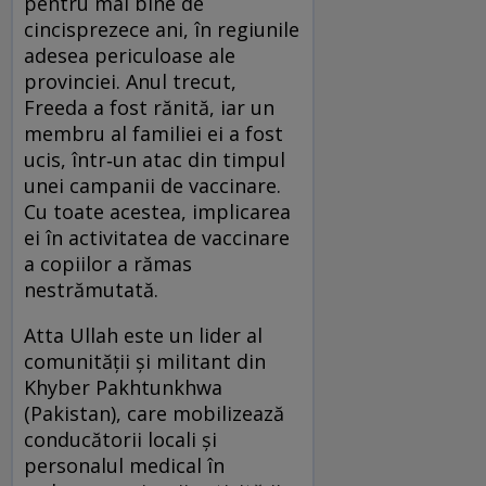
pentru mai bine de
cincisprezece ani, în regiunile
adesea periculoase ale
provinciei. Anul trecut,
Freeda a fost rănită, iar un
membru al familiei ei a fost
ucis, în­tr‑un atac din timpul
unei campanii de vaccinare.
Cu toate acestea, implicarea
ei în activitatea de vaccinare
a copiilor a rămas
nestrămutată.
Atta Ullah este un lider al
comunității și militant din
Khyber Pakhtunkhwa
(Pakistan), care mobilizează
conducătorii locali și
personalul medical în