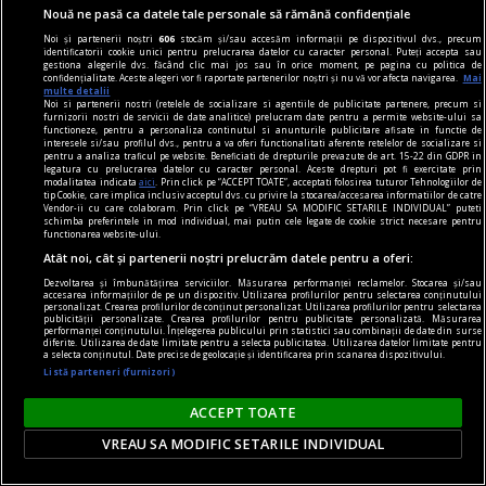
Nouă ne pasă ca datele tale personale să rămână confidențiale
diferiți demagogi cu promisiuni maximale și
capacități mediocre.
Noi și partenerii noștri
606
stocăm și/sau accesăm informații pe dispozitivul dvs., precum
identificatorii cookie unici pentru prelucrarea datelor cu caracter personal. Puteți accepta sau
Andrei CORNEA
gestiona alegerile dvs. făcând clic mai jos sau în orice moment, pe pagina cu politica de
confidențialitate. Aceste alegeri vor fi raportate partenerilor noștri și nu vă vor afecta navigarea.
Mai
multe detalii
Noi si partenerii nostri (retelele de socializare si agentiile de publicitate partenere, precum si
furnizorii nostri de servicii de date analitice) prelucram date pentru a permite website-ului sa
functioneze, pentru a personaliza continutul si anunturile publicitare afisate in functie de
interesele si/sau profilul dvs., pentru a va oferi functionalitati aferente retelelor de socializare si
pentru a analiza traficul pe website. Beneficiati de drepturile prevazute de art. 15-22 din GDPR in
legatura cu prelucrarea datelor cu caracter personal. Aceste drepturi pot fi exercitate prin
modalitatea indicata
aici
. Prin click pe “ACCEPT TOATE”, acceptati folosirea tuturor Tehnologiilor de
tip Cookie, care implica inclusiv acceptul dvs. cu privire la stocarea/accesarea informatiilor de catre
Vendor-ii cu care colaboram. Prin click pe “VREAU SA MODIFIC SETARILE INDIVIDUAL” puteti
schimba preferintele in mod individual, mai putin cele legate de cookie strict necesare pentru
functionarea website-ului.
Atât noi, cât și partenerii noștri prelucrăm datele pentru a oferi:
Dezvoltarea și îmbunătățirea serviciilor. Măsurarea performanței reclamelor. Stocarea și/sau
accesarea informațiilor de pe un dispozitiv. Utilizarea profilurilor pentru selectarea conținutului
personalizat. Crearea profilurilor de conținut personalizat. Utilizarea profilurilor pentru selectarea
publicității personalizate. Crearea profilurilor pentru publicitate personalizată. Măsurarea
performanței conținutului. Înțelegerea publicului prin statistici sau combinații de date din surse
diferite. Utilizarea de date limitate pentru a selecta publicitatea. Utilizarea datelor limitate pentru
a selecta conținutul. Date precise de geolocație și identificarea prin scanarea dispozitivului.
Listă parteneri (furnizori)
nici așa, nici altminteri
ACCEPT TOATE
Cum trebuie să fie un președinte
VREAU SA MODIFIC SETARILE INDIVIDUAL
Nu cred în nici o campanie electorală construită
pe negativitate, pe agresiune, pe obsesii strict