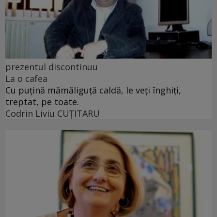
prezentul discontinuu
La o cafea
Cu puţină mămăliguţă caldă, le veţi înghiţi,
treptat, pe toate.
Codrin Liviu CUŢITARU