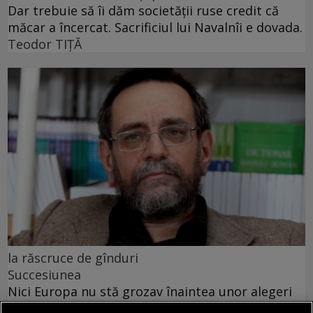
Dar trebuie să îi dăm societății ruse credit că
măcar a încercat. Sacrificiul lui Navalnîi e dovada.
Teodor TIŢĂ
la răscruce de gînduri
Succesiunea
Nici Europa nu stă grozav înaintea unor alegeri
care pot să împingă în parlamentele europene