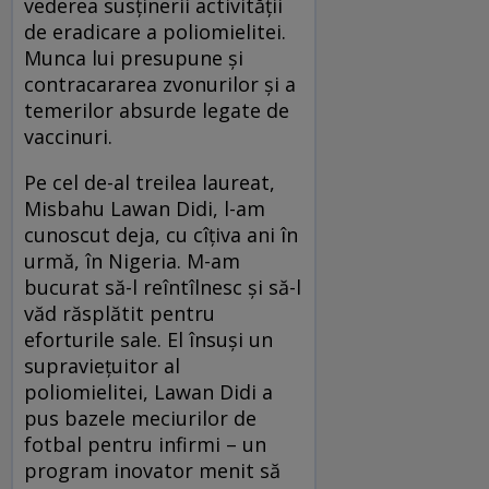
vederea susținerii activității
de eradicare a poliomielitei.
Munca lui presupune și
contracararea zvonurilor și a
temerilor absurde legate de
vaccinuri.
Pe cel de-al treilea laureat,
Misbahu Lawan Didi, l-am
cunoscut deja, cu cîțiva ani în
urmă, în Nigeria. M-am
bucurat să-l reîntîlnesc și să-l
văd răsplătit pentru
eforturile sale. El însuși un
supraviețuitor al
poliomielitei, Lawan Didi a
pus bazele meciurilor de
fotbal pentru infirmi – un
program inovator menit să