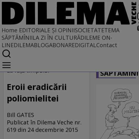
Home
EDITORIALE ȘI OPINII
SOCIETATE
TEMA
SĂPTĂMÎNII
LA ZI ÎN CULTURĂ
DILEME ON-
LINE
DILEMABLOG
ABONARE
DIGITAL
Contact
Home
CARICATU
EDITORIALE ȘI OPINII
La faţa timpului
SĂPTĂMÎNI
TÎLC SHOW
Eroii eradicării
poliomielitei
Bill GATES
Publicat în Dilema Veche nr.
619 din 24 decembrie 2015