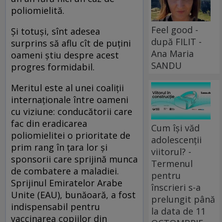
poliomielită.
Feel good -
Și totuși, sînt adesea
după FILIT -
surprins să aflu cît de puțini
Ana Maria
oameni știu despre acest
SANDU
progres formidabil.
Meritul este al unei coaliții
internațio­na­le între oameni
cu viziune: conducătorii care
fac din eradicarea
Cum își văd
poliomielitei o prioritate de
adolescenții
prim rang în țara lor și
viitorul? -
sponsorii care sprijină munca
Termenul
de comba­tere a maladiei.
pentru
Sprijinul Emiratelor Arabe
înscrieri s-a
Unite (EAU), bunăoară, a fost
prelungit până
indispensabil pentru
la data de 11
vaccinarea copiilor din