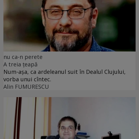
nu ca-n perete
A treia țeapă
Num-așa, ca ardeleanul suit în Dealul Clujului,
vorba unui cîntec.
Alin FUMURESCU