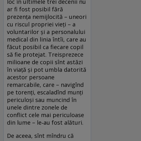
loc în ultimele trei decenii nu
ar fi fost posibil fără
prezența nemijlocită – uneori
cu riscul propriei vieți – a
voluntarilor și a personalului
medical din linia întîi, care au
făcut posibil ca fiecare copil
să fie protejat. Treisprezece
milioane de copii sînt astăzi
în viață și pot umbla datorită
acestor persoane
remarcabile, care – navigînd
pe torenți, escaladînd munți
periculoși sau muncind în
unele dintre zonele de
conflict cele mai periculoase
din lume – le‑au fost alături.
De aceea, sînt mîndru că