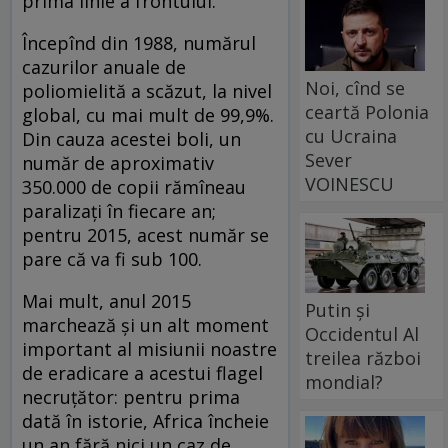
prima linie a frontului.
Începînd din 1988, numărul
cazurilor anuale de
Noi, cînd se
poliomielită a scăzut, la nivel
ceartă Polonia
global, cu mai mult de 99,9%.
cu Ucraina
Din cauza acestei boli, un
Sever
număr de aproximativ
VOINESCU
350.000 de copii rămîneau
paralizați în fiecare an;
pentru 2015, acest număr se
pare că va fi sub 100.
Mai mult, anul 2015
Putin și
marchează și un alt moment
Occidentul Al
important al misiunii noastre
treilea război
de eradicare a acestui flagel
mondial?
necruțător: pentru prima
dată în istorie, Africa încheie
un an fără nici un caz de