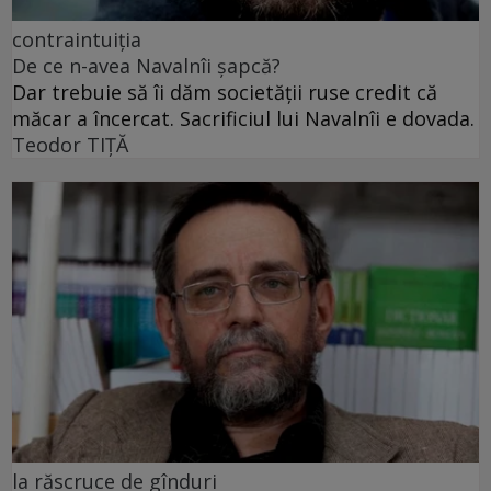
contraintuiția
De ce n-avea Navalnîi șapcă?
Dar trebuie să îi dăm societății ruse credit că
măcar a încercat. Sacrificiul lui Navalnîi e dovada.
Teodor TIŢĂ
la răscruce de gînduri