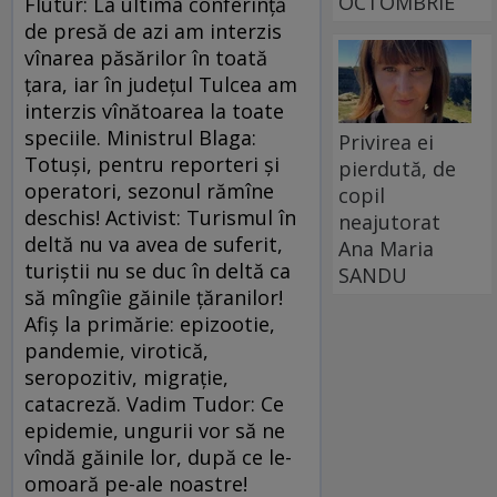
OCTOMBRIE
Flutur: La ultima conferinţă
de presă de azi am interzis
vînarea păsărilor în toată
ţara, iar în judeţul Tulcea am
interzis vînătoarea la toate
speciile. Ministrul Blaga:
Privirea ei
Totuşi, pentru reporteri şi
pierdută, de
operatori, sezonul rămîne
copil
deschis! Activist: Turismul în
neajutorat
deltă nu va avea de suferit,
Ana Maria
turiştii nu se duc în deltă ca
SANDU
să mîngîie găinile ţăranilor!
Afiş la primărie: epizootie,
pandemie, virotică,
seropozitiv, migraţie,
catacreză. Vadim Tudor: Ce
epidemie, ungurii vor să ne
vîndă găinile lor, după ce le-
omoară pe-ale noastre!