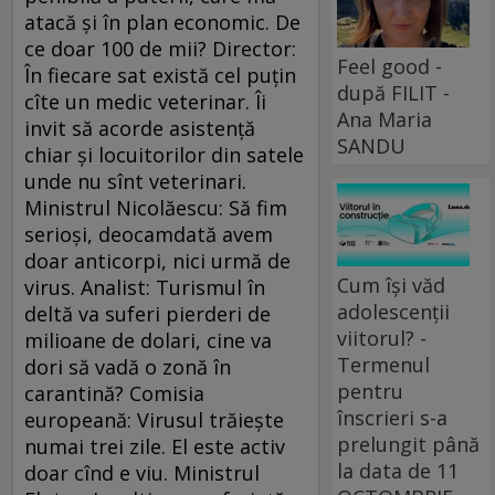
atacă şi în plan economic. De
ce doar 100 de mii? Director:
Feel good -
În fiecare sat există cel puţin
după FILIT -
cîte un medic veterinar. Îi
Ana Maria
invit să acorde asistenţă
SANDU
chiar şi locuitorilor din satele
unde nu sînt veterinari.
Ministrul Nicolăescu: Să fim
serioşi, deocamdată avem
doar anticorpi, nici urmă de
Cum își văd
virus. Analist: Turismul în
adolescenții
deltă va suferi pierderi de
viitorul? -
milioane de dolari, cine va
Termenul
dori să vadă o zonă în
pentru
carantină? Comisia
înscrieri s-a
europeană: Virusul trăieşte
prelungit până
numai trei zile. El este activ
la data de 11
doar cînd e viu. Ministrul