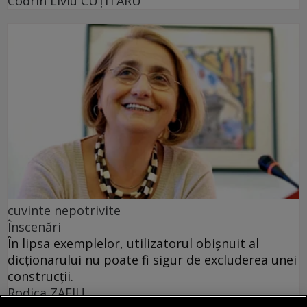
Codrin Liviu CUŢITARU
cuvinte nepotrivite
Înscenări
În lipsa exemplelor, utilizatorul obișnuit al
dicționarului nu poate fi sigur de excluderea unei
construcții.
Rodica ZAFIU