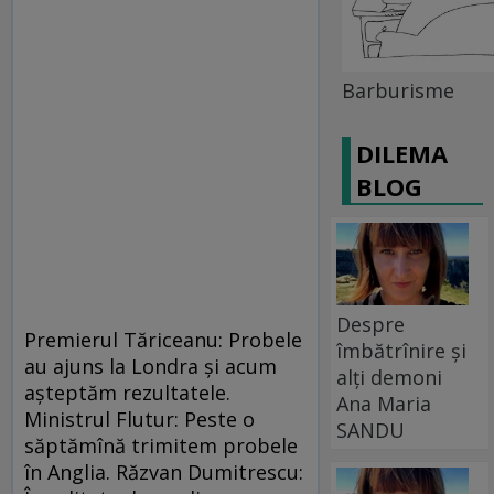
Barburisme
DILEMA
BLOG
Despre
Premierul Tăriceanu: Probele
îmbătrînire și
au ajuns la Londra şi acum
alți demoni
aşteptăm rezultatele.
Ana Maria
Ministrul Flutur: Peste o
SANDU
săptămînă trimitem probele
în Anglia. Răzvan Dumitrescu: