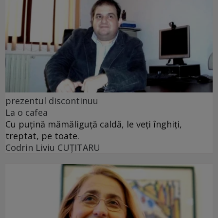
prezentul discontinuu
La o cafea
Cu puţină mămăliguţă caldă, le veţi înghiţi,
treptat, pe toate.
Codrin Liviu CUŢITARU