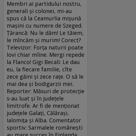
Membri ai partidului nostru,
generali şi colonei, mi-au
spus că la Ceamurlia mişună
maşini cu numere de Szeged.
Ţărancă: Nu le dăm! Le tăiem,
le mîncăm şi murim! Corect?
Televizor: Forţa naturii poate
lovi chiar mîine. Mergi repede
la Flanco! Gigi Becali: Le dau
eu, la fiecare familie, cîte
zece găini şi zece raţe. O să le
mai dea şi bodigarzii mei.
Reporter: Măsuri de protecţie
s-au luat şi în judeţele
limitrofe. Ar fi de menţionat
judeţele Galaţi, Călăraşi,
Ialomiţa şi Alba. Comentator
sportiv: Sarmalele româneşti
au mare succes în Finlanda.