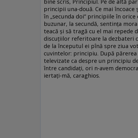
bine scris, Principiul. Pe de altă pa
principii una-două. Ce mai încoace 
în „secunda doi“ principiile în orice
buzunar, la secundă, sentința moral
teacă și să tragă cu el mai repede 
discuțiilor referitoare la dezbater
de la începutul ei pînă spre ziua vo
cuvintelor: principiu. După părerea
televizate ca despre un principiu 
între candidați, ori n-avem democra
iertați-mă, caraghios.