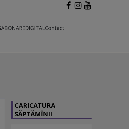
G
ABONARE
DIGITAL
Contact
CARICATURA
SĂPTĂMÎNII