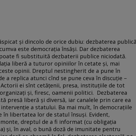
ăspicat și dincolo de orice dubiu: dezbaterea public
u cumva este democrația însăși. Dar dezbaterea
 poate fi substituită dezbaterii publice niciodată.
ia liberă a tuturor opiniilor în cetate și, mai
aceste opinii. Dreptul nestingherit de a pune în
 de a replica atunci cînd se pune ceva în discuție –
ctorii ei sînt cetățenii, presa, instituțiile de tot
 organizați și, firesc, oamenii politici. Dezbaterea
tă presă liberă și diversă, iar canalele prin care ea
 intervenție a statului. Ba mai mult, în democrațiile
 în libertatea lor de statul însuși. Evident,
onte, dreptul de a fi informat (cu obligația
rma) și, în aval, o bună doză de imunitate pentru