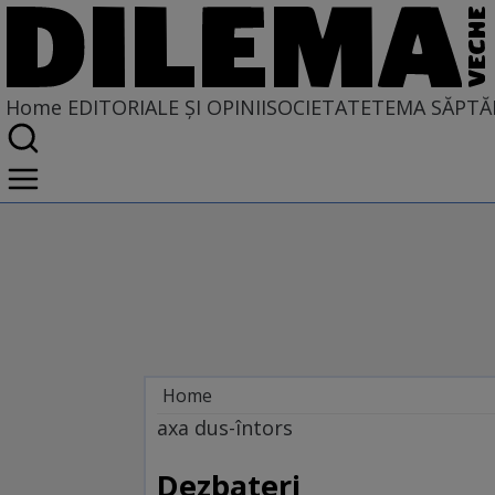
Home
EDITORIALE ȘI OPINII
SOCIETATE
TEMA SĂPTĂ
Home
EDITORIALE ȘI OPINII
axa dus-întors
TÎLC SHOW
Dezbateri