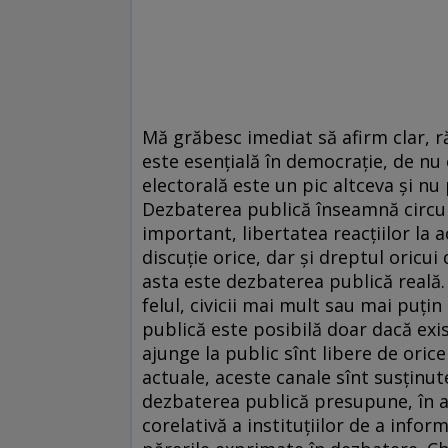
Mă grăbesc imediat să afirm clar, r
este esențială în democrație, de n
electorală este un pic altceva și nu
Dezbaterea publică înseamnă circulaț
important, libertatea reacțiilor la 
discuție orice, dar și dreptul oricui
asta este dezbaterea publică reală. A
felul, civicii mai mult sau mai puțin
publică este posibilă doar dacă exis
ajunge la public sînt libere de orice
actuale, aceste canale sînt susținute
dezbaterea publică presupune, în am
corelativă a instituțiilor de a info