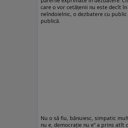
părerile exprimate în dezbatere. Ch
care o vor cetățenii nu este decît 
neîndoielnic, o dezbatere cu public
publică.
Nu o să fiu, bănuiesc, simpatic mul
nu e, democrație nu e“ a prins atît