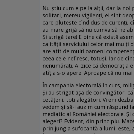
Nu știu cum e pe la alții, dar la noi
solitari, mereu vigilenți, ei sînt de
care plutește cînd dus de curenți,
au mare grijă să nu cumva să ne aba
Și strigă tare! E bine că există as
calității serviciului celor mai mulți 
are atît de mulți oameni competenți
ceea ce e nefiresc, totuși. Iar de c
nenumărați. Ai zice că democrația e 
atîția s-o apere. Aproape că nu ma
În campania electorală în curs, mili
Și au strigat așa de convingător, că
cetățeni, toți alegători. Vrem dezbat
vedem și să-i auzim cum răspund la 
mediatic al României electorale. Și
alegeri? Evident, din principiu. Mac
prin jungla sufocantă a lumii este, a 