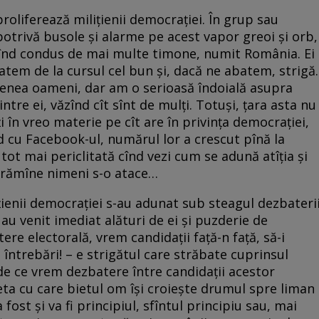
 proliferează milițienii democrației. În grup sau
opotrivă busole și alarme pe acest vapor greoi și orb,
 cînd condus de mai multe timone, numit România. Ei
tem de la cursul cel bun și, dacă ne abatem, strigă.
emenea oameni, dar am o serioasă îndoială asupra
dintre ei, văzînd cît sînt de mulți. Totuși, țara asta nu
 în vreo materie pe cît are în privința democrației,
înd cu Facebook-ul, numărul lor a crescut pînă la
tot mai periclitată cînd vezi cum se adună atîția și
i rămîne nimeni s-o atace…
țienii democrației s-au adunat sub steagul dezbaterii
 au venit imediat alături de ei și puzderie de
ere electorală, vrem candidații față-n față, să-i
întrebări! – e strigătul care străbate cuprinsul
 de ce vrem dezbatere între candidații acestor
eta cu care bietul om își croiește drumul spre liman
fost și va fi principiul, sfîntul principiu sau, mai