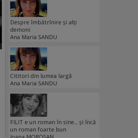
Despre îmbătrînire și alți
demoni
Ana Maria SANDU
Cititori din lumea largă
Ana Maria SANDU
FILIT e un roman în sine... și încă
un roman foarte bun
Ioana MOROȘAN