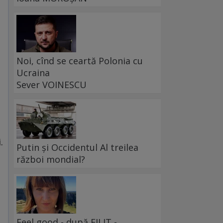
Noi, cînd se ceartă Polonia cu
Ucraina
Sever VOINESCU
.
Putin și Occidentul Al treilea
război mondial?
Feel good - după FILIT -