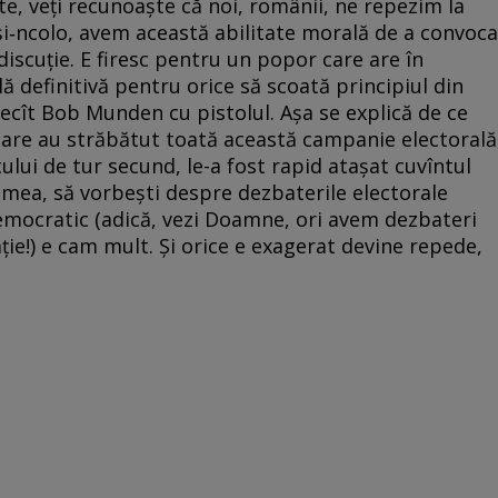
rte, veți recunoaște că noi, românii, ne repezim la
și‑ncolo, avem această abilitate morală de a convoca
 discuție. E firesc pentru un popor care are în
ă definitivă pentru orice să scoată principiul din
decît Bob Munden cu pistolul. Așa se explică de ce
i care au străbătut toată această campanie electorală
tului de tur secund, le-a fost rapid atașat cuvîntul
 mea, să vorbești despre dezbaterile electorale
democratic (adică, vezi Doamne, ori avem dezbateri
ție!) e cam mult. Și orice e exagerat devine repede,