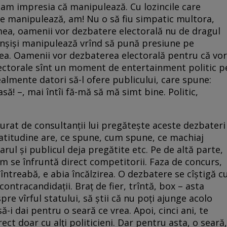
d am impresia că manipulează. Cu lozincile care
re manipulează, am! Nu o să fiu simpatic multora,
ea, oamenii vor dezbatere electorală nu de dragul
i înșiși manipulează vrînd să pună presiune pe
rea. Oamenii vor dezbaterea electorală pentru că vor
lectorale sînt un moment de entertainment politic p
realmente datori să-l ofere publicului, care spune:
să! –, mai întîi fă-mă să mă simt bine. Politic,
jurat de consultanții lui pregătește aceste dezbateri
atitudine are, ce spune, cum spune, ce machiaj
rul și publicul deja pregătite etc. Pe de altă parte,
um se înfruntă direct competitorii. Faza de concurs,
 întreabă, e abia încălzirea. O dezbatere se cîștigă c
 contracandidații. Braț de fier, trîntă, box – asta
re vîrful statului, să știi că nu poți ajunge acolo
ă-i dai pentru o seară ce vrea. Apoi, cinci ani, te
rect doar cu alți politicieni. Dar pentru asta, o seară,