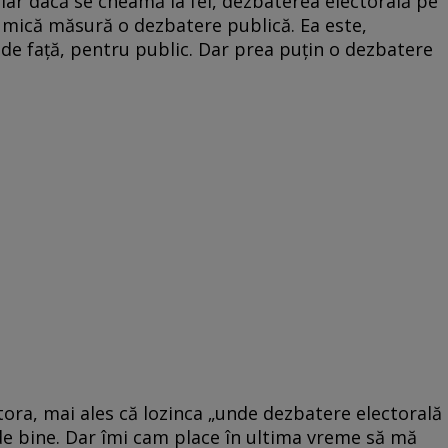
iar dacă se cheamă la fel, dezbaterea electorală pe
în mică măsură o dezbatere publică. Ea este,
 de față, pentru public. Dar prea puțin o dezbatere
tora, mai ales că lozinca „unde dezbatere electorală
 de bine. Dar îmi cam place în ultima vreme să mă