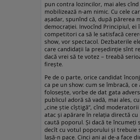
pun contra lozincilor, mai ales cîn
mobilizează n-am nimic. Cu cele ca
așadar, spunînd că, după părerea m
democrației. Invocînd Principiul, e
competitori ca să le satisfacă cere
show, vor spectacol. Dezbaterile e
care candidații la președinție sînt 
dacă vrei să te votez – treabă serioa
firește.
Pe de o parte, orice candidat încon
ca pe un show: cum se îmbracă, ce 
folosește, vorbe de dat gata adversa
publicul adoră să vadă, mai ales, c
„cine știe cîștigă“, cînd moderatorii
atac și apărare în relația directă cu
caută poporul. Și dacă te încumeți sp
decît cu votul poporului și trebuie s
lasă-n pace. Cinci ani ai de-a face di