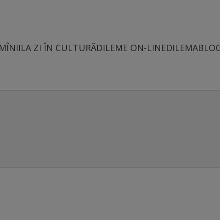
MÎNII
LA ZI ÎN CULTURĂ
DILEME ON-LINE
DILEMABLO