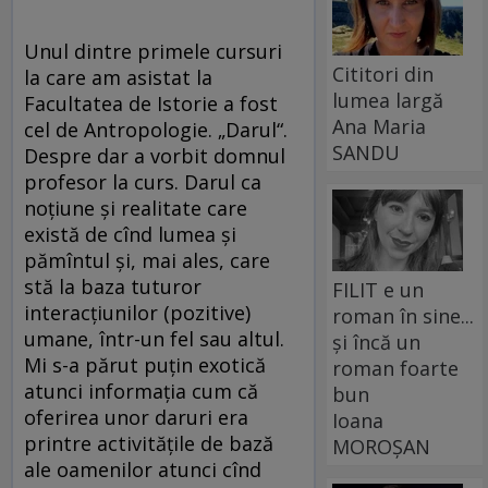
Unul dintre primele cursuri
Cititori din
la care am asistat la
lumea largă
Facultatea de Istorie a fost
Ana Maria
cel de Antropologie. „Darul“.
SANDU
Despre dar a vorbit domnul
profesor la curs. Darul ca
noțiune și realitate care
există de cînd lumea și
pămîntul și, mai ales, care
stă la baza tuturor
FILIT e un
interacțiunilor (pozitive)
roman în sine...
umane, într-un fel sau altul.
și încă un
Mi s-a părut puțin exotică
roman foarte
atunci informația cum că
bun
oferirea unor daruri era
Ioana
printre activitățile de bază
MOROȘAN
ale oamenilor atunci cînd