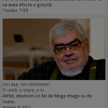
va avea efecte e greșită.
Teodor TIŢĂ
nici așa, nici altminteri
O notă, o stare, o zi...
Altfel, devenim un fel de Mega Image cu de
toate...
Andrei PLEŞU