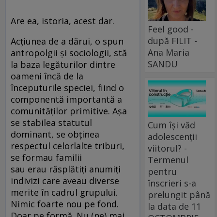
Are ea, istoria, acest dar.
Feel good -
după FILIT -
Acțiunea de a dărui, o spun
Ana Maria
antropolgii și sociologii, stă
SANDU
la baza legăturilor dintre
oameni încă de la
începuturile speciei, fiind o
componentă importantă a
comunităților primitive. Așa
se stabilea statutul
Cum își văd
dominant, se obținea
adolescenții
respectul celorlalte triburi,
viitorul? -
se formau familii
Termenul
sau erau răsplătiți anumiți
pentru
indivizi care aveau diverse
înscrieri s-a
merite în cadrul grupului.
prelungit până
Nimic foarte nou pe fond.
la data de 11
Doar pe formă. Nu (ne) mai