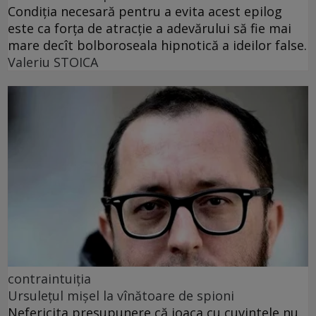
Condiția necesară pentru a evita acest epilog
este ca forța de atracție a adevărului să fie mai
mare decît bolboroseala hipnotică a ideilor false.
Valeriu STOICA
contraintuiția
Ursulețul mișel la vînătoare de spioni
Nefericita presupunere că joaca cu cuvintele nu