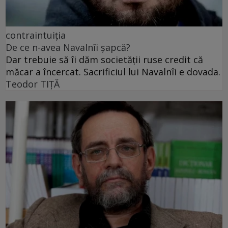
contraintuiția
De ce n-avea Navalnîi șapcă?
Dar trebuie să îi dăm societății ruse credit că
măcar a încercat. Sacrificiul lui Navalnîi e dovada.
Teodor TIŢĂ