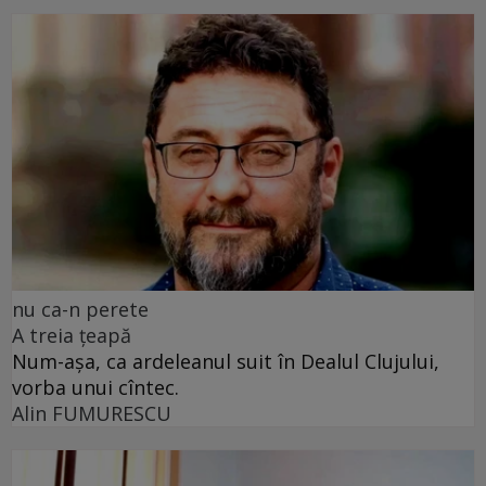
nu ca-n perete
A treia țeapă
Num-așa, ca ardeleanul suit în Dealul Clujului,
vorba unui cîntec.
Alin FUMURESCU