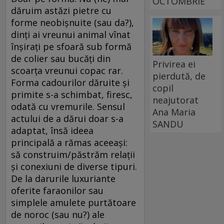
OCTOMBRIE
dăruim astăzi pietre cu
forme neobișnuite (sau da?),
dinți ai vreunui animal vînat
înșirați pe sfoară sub formă
de colier sau bucăți din
Privirea ei
scoarța vreunui copac rar.
pierdută, de
Forma cadourilor dăruite și
copil
primite s-a schimbat, firesc,
neajutorat
odată cu vremurile. Sensul
Ana Maria
actului de a dărui doar s-a
SANDU
adaptat, însă ideea
principală a rămas aceeași:
să construim/păstrăm relații
și conexiuni de diverse tipuri.
De la darurile luxuriante
oferite faraonilor sau
simplele amulete purtătoare
de noroc (sau nu?) ale