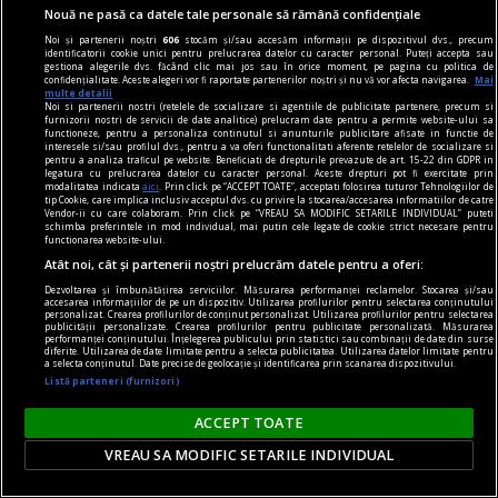
Nouă ne pasă ca datele tale personale să rămână confidențiale
Noi și partenerii noștri
606
stocăm și/sau accesăm informații pe dispozitivul dvs., precum
identificatorii cookie unici pentru prelucrarea datelor cu caracter personal. Puteți accepta sau
gestiona alegerile dvs. făcând clic mai jos sau în orice moment, pe pagina cu politica de
confidențialitate. Aceste alegeri vor fi raportate partenerilor noștri și nu vă vor afecta navigarea.
Mai
multe detalii
Noi si partenerii nostri (retelele de socializare si agentiile de publicitate partenere, precum si
furnizorii nostri de servicii de date analitice) prelucram date pentru a permite website-ului sa
functioneze, pentru a personaliza continutul si anunturile publicitare afisate in functie de
interesele si/sau profilul dvs., pentru a va oferi functionalitati aferente retelelor de socializare si
pentru a analiza traficul pe website. Beneficiati de drepturile prevazute de art. 15-22 din GDPR in
legatura cu prelucrarea datelor cu caracter personal. Aceste drepturi pot fi exercitate prin
modalitatea indicata
aici
. Prin click pe “ACCEPT TOATE”, acceptati folosirea tuturor Tehnologiilor de
tip Cookie, care implica inclusiv acceptul dvs. cu privire la stocarea/accesarea informatiilor de catre
Vendor-ii cu care colaboram. Prin click pe “VREAU SA MODIFIC SETARILE INDIVIDUAL” puteti
schimba preferintele in mod individual, mai putin cele legate de cookie strict necesare pentru
functionarea website-ului.
Atât noi, cât și partenerii noștri prelucrăm datele pentru a oferi:
Dezvoltarea și îmbunătățirea serviciilor. Măsurarea performanței reclamelor. Stocarea și/sau
accesarea informațiilor de pe un dispozitiv. Utilizarea profilurilor pentru selectarea conținutului
personalizat. Crearea profilurilor de conținut personalizat. Utilizarea profilurilor pentru selectarea
la fața timpului
publicității personalizate. Crearea profilurilor pentru publicitate personalizată. Măsurarea
performanței conținutului. Înțelegerea publicului prin statistici sau combinații de date din surse
Pletele celeste ale Stăpînului Planetelor
diferite. Utilizarea de date limitate pentru a selecta publicitatea. Utilizarea datelor limitate pentru
a selecta conținutul. Date precise de geolocație și identificarea prin scanarea dispozitivului.
Cel puţin aceasta a fost informaţia care s-a
Listă parteneri (furnizori)
transmis în timp.
ACCEPT TOATE
VREAU SA MODIFIC SETARILE INDIVIDUAL