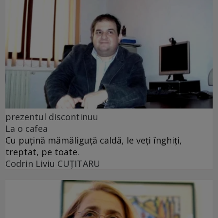
prezentul discontinuu
La o cafea
Cu puţină mămăliguţă caldă, le veţi înghiţi,
treptat, pe toate.
Codrin Liviu CUŢITARU