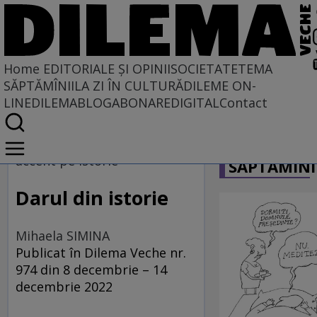
Home
EDITORIALE ȘI OPINII
SOCIETATE
TEMA
SĂPTĂMÎNII
LA ZI ÎN CULTURĂ
DILEME ON-
LINE
DILEMABLOG
ABONARE
DIGITAL
Contact
Home
CARICATU
EDITORIALE ȘI OPINII
accent pe istorie
SĂPTĂMÎNI
TÎLC SHOW
Darul din istorie
Mihaela SIMINA
Publicat în Dilema Veche nr.
974 din 8 decembrie – 14
decembrie 2022