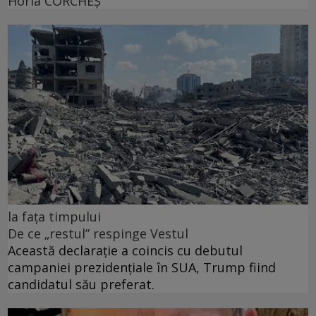
Horia CORCHEŞ
la fața timpului
De ce „restul” respinge Vestul
Această declarație a coincis cu debutul
campaniei prezidențiale în SUA, Trump fiind
candidatul său preferat.