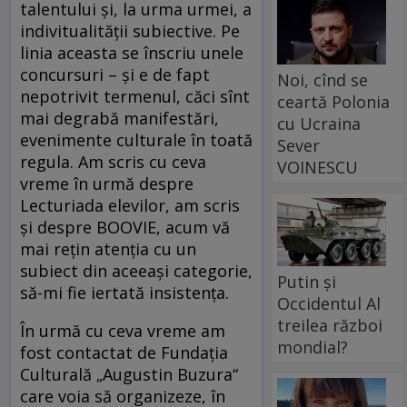
talentului și, la urma urmei, a
indivitualității subiective. Pe
linia aceasta se înscriu unele
concursuri – și e de fapt
Noi, cînd se
nepotrivit termenul, căci sînt
ceartă Polonia
mai degrabă manifestări,
cu Ucraina
evenimente culturale în toată
Sever
regula. Am scris cu ceva
VOINESCU
vreme în urmă despre
Lecturiada elevilor, am scris
și despre BOOVIE, acum vă
mai rețin atenția cu un
subiect din aceeași categorie,
Putin și
să-mi fie iertată insistența.
Occidentul Al
treilea război
În urmă cu ceva vreme am
mondial?
fost contactat de Fundația
Culturală „Augustin Buzura“
care voia să organizeze, în