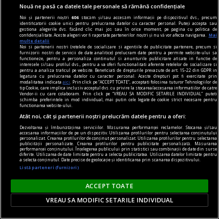
Nouă ne pasă ca datele tale personale să rămână confidențiale
Noi și partenerii noștri
606
stocăm și/sau accesăm informații pe dispozitivul dvs., precum
identificatorii cookie unici pentru prelucrarea datelor cu caracter personal. Puteți accepta sau
gestiona alegerile dvs. făcând clic mai jos sau în orice moment, pe pagina cu politica de
confidențialitate. Aceste alegeri vor fi raportate partenerilor noștri și nu vă vor afecta navigarea.
Mai
multe detalii
Noi si partenerii nostri (retelele de socializare si agentiile de publicitate partenere, precum si
furnizorii nostri de servicii de date analitice) prelucram date pentru a permite website-ului sa
functioneze, pentru a personaliza continutul si anunturile publicitare afisate in functie de
interesele si/sau profilul dvs., pentru a va oferi functionalitati aferente retelelor de socializare si
pentru a analiza traficul pe website. Beneficiati de drepturile prevazute de art. 15-22 din GDPR in
legatura cu prelucrarea datelor cu caracter personal. Aceste drepturi pot fi exercitate prin
modalitatea indicata
aici
. Prin click pe “ACCEPT TOATE”, acceptati folosirea tuturor Tehnologiilor de
tip Cookie, care implica inclusiv acceptul dvs. cu privire la stocarea/accesarea informatiilor de catre
Vendor-ii cu care colaboram. Prin click pe “VREAU SA MODIFIC SETARILE INDIVIDUAL” puteti
schimba preferintele in mod individual, mai putin cele legate de cookie strict necesare pentru
functionarea website-ului.
contraintuiția
Atât noi, cât și partenerii noștri prelucrăm datele pentru a oferi:
De ce n-avea Navalnîi șapcă?
Dezvoltarea și îmbunătățirea serviciilor. Măsurarea performanței reclamelor. Stocarea și/sau
Dar trebuie să îi dăm societății ruse credit că
accesarea informațiilor de pe un dispozitiv. Utilizarea profilurilor pentru selectarea conținutului
personalizat. Crearea profilurilor de conținut personalizat. Utilizarea profilurilor pentru selectarea
măcar a încercat. Sacrificiul lui Navalnîi e dovada.
publicității personalizate. Crearea profilurilor pentru publicitate personalizată. Măsurarea
performanței conținutului. Înțelegerea publicului prin statistici sau combinații de date din surse
Teodor TIŢĂ
diferite. Utilizarea de date limitate pentru a selecta publicitatea. Utilizarea datelor limitate pentru
a selecta conținutul. Date precise de geolocație și identificarea prin scanarea dispozitivului.
Listă parteneri (furnizori)
ACCEPT TOATE
VREAU SA MODIFIC SETARILE INDIVIDUAL