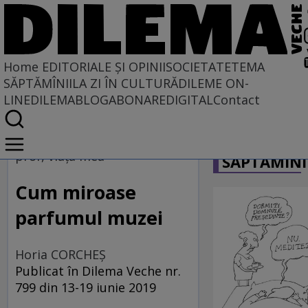
Home
EDITORIALE ȘI OPINII
SOCIETATE
TEMA
SĂPTĂMÎNII
LA ZI ÎN CULTURĂ
DILEME ON-
LINE
DILEMABLOG
ABONARE
DIGITAL
Contact
Home
CARICATU
EDITORIALE ȘI OPINII
prof, viața mea
SĂPTĂMÎNI
TÎLC SHOW
Cum miroase
parfumul muzei
Horia CORCHEŞ
Publicat în Dilema Veche nr.
799 din 13-19 iunie 2019