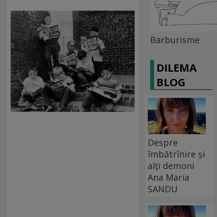
Barburisme
DILEMA
BLOG
Despre
îmbătrînire și
alți demoni
Ana Maria
SANDU