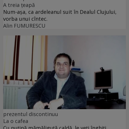
A treia țeapă
Num-așa, ca ardeleanul suit în Dealul Clujului,
vorba unui cîntec.
Alin FUMURESCU
prezentul discontinuu
La o cafea
Cu puţină mămăliguţă caldă, le veţi înghiţi,