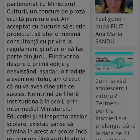
parteneriat cu Ministerul
Culturii, un concurs de proză
Feel good -
scurtă pentru elevi. Am
după FILIT -
acceptat cu bucurie să susțin
Ana Maria
proiectul, să ofer o minimă
SANDU
consultanță cu privire la
regulament și ulterior să fac
parte din juriu. Fiind vorba
despre o primă ediție și
neexistând, așadar, o tradiție
a evenimentului, am crezut
Cum își văd
că nu va avea cine știe ce
adolescenții
succes. Neintrînd pe filieră
viitorul? -
instituțională în școli, prin
Termenul
intermediul Ministerului
pentru
Educației și al inspectoratelor
înscrieri s-a
școlare, existau șanse să
prelungit până
rămînă în acest an școlar încă
la data de 11
un concurs fără vizibilitate și