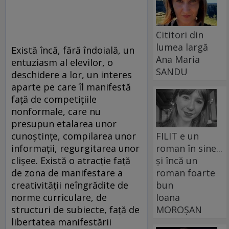
Cititori din
lumea largă
Există încă, fără îndoială, un
Ana Maria
entuziasm al elevilor, o
SANDU
deschidere a lor, un interes
aparte pe care îl manifestă
față de competițiile
nonformale, care nu
presupun etalarea unor
FILIT e un
cunoștințe, compilarea unor
roman în sine...
informații, regurgitarea unor
și încă un
clișee. Există o atracție față
roman foarte
de zona de manifestare a
bun
creativității neîngrădite de
Ioana
norme curriculare, de
MOROȘAN
structuri de subiecte, față de
libertatea manifestării