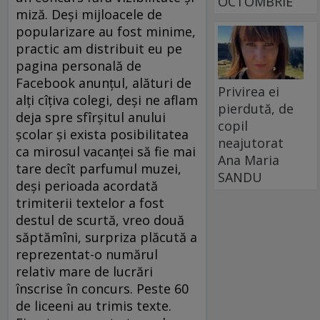
OCTOMBRIE
miză. Deși mijloacele de
popularizare au fost minime,
practic am distribuit eu pe
pagina personală de
Facebook anunțul, alături de
Privirea ei
alți cîțiva colegi, deși ne aflam
pierdută, de
deja spre sfîrșitul anului
copil
școlar și exista posibilitatea
neajutorat
ca mirosul vacanței să fie mai
Ana Maria
tare decît parfumul muzei,
SANDU
deși perioada acordată
trimiterii textelor a fost
destul de scurtă, vreo două
săptămîni, surpriza plăcută a
reprezentat-o numărul
relativ mare de lucrări
înscrise în concurs. Peste 60
de liceeni au trimis texte.