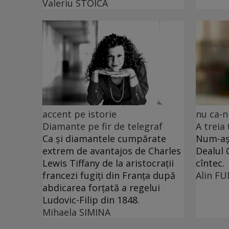
Valeriu STOICA
accent pe istorie
nu ca-n
Diamante pe fir de telegraf
A treia
Ca și diamantele cumpărate
Num-așa
extrem de avantajos de Charles
Dealul 
Lewis Tiffany de la aristocrații
cîntec.
francezi fugiți din Franța după
Alin F
abdicarea forțată a regelui
Ludovic-Filip din 1848.
Mihaela SIMINA