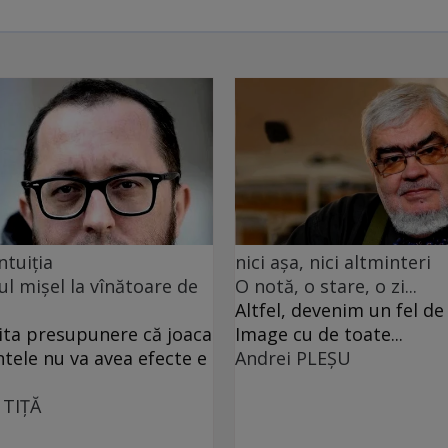
ntuiția
nici așa, nici altminteri
ul mișel la vînătoare de
O notă, o stare, o zi...
Altfel, devenim un fel d
ita presupunere că joaca
Image cu de toate...
ntele nu va avea efecte e
Andrei PLEŞU
 TIŢĂ