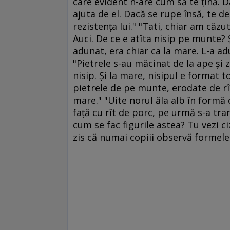
care evident n-are cum să te ţină. Dar
ajuta de el. Dacă se rupe însă, te d
rezistenţa lui." "Tati, chiar am căzut
Auci. De ce e atîta nisip pe munte? 
adunat, era chiar ca la mare. L-a adu
"Pietrele s-au măcinat de la ape şi 
nisip. Şi la mare, nisipul e format t
pietrele de pe munte, erodate de rîu
mare." "Uite norul ăla alb în formă
faţă cu rît de porc, pe urmă s-a tra
cum se fac figurile astea? Tu vezi c
zis că numai copiii observă formele 