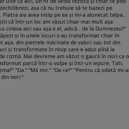
 uite că aici, un fir de iarbă rezistă şi chiar te poţi
ezechilibrezi, aşa că nu trebuie să te bazezi pe
. Piatra aia avea nisip pe ea şi mi-a alunecat talpa...
Ştii că într-un loc am văzut chiar mai mult aşa
s cineva aici sau aşa e el, adică... de la Dumnezeu?"
zăpezi şi în unele locuri s-au transformat chiar în
ot aşa, din pietrele măcinate de valuri sau tot din
ri şi transformate în nisip care e adus pînă la
 de cizmă. Mai devreme am văzut o gaură în nori ca o
nsformat parcă într-o vulpe şi într-un iepure. Tati,
izma?" "Da." "Mă mir." "De ce?" "Pentru că odată mi-a
din nori."