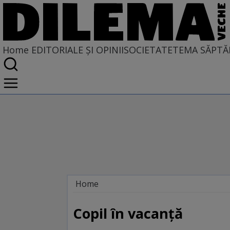
Home
EDITORIALE ȘI OPINII
SOCIETATE
TEMA SĂPTĂ
Home
EDITORIALE ȘI OPINII
TÎLC SHOW
Copil în vacanţă