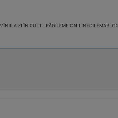
MÎNII
LA ZI ÎN CULTURĂ
DILEME ON-LINE
DILEMABLO