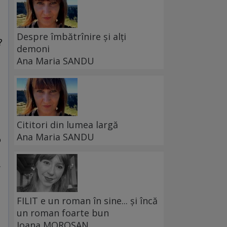
Despre îmbătrînire și alți
?
demoni
Ana Maria SANDU
Cititori din lumea largă
Ana Maria SANDU
o
.
FILIT e un roman în sine... și încă
un roman foarte bun
Ioana MOROȘAN