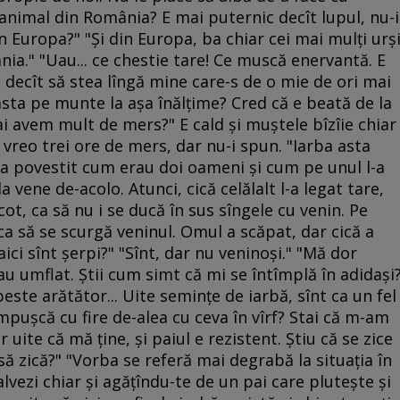
 animal din România? E mai puternic decît lupul, nu-i
in Europa?" "Şi din Europa, ba chiar cei mai mulţi urş
ia." "Uau... ce chestie tare! Ce muscă enervantă. E
e decît să stea lîngă mine care-s de o mie de ori mai
sta pe munte la aşa înălţime? Cred că e beată de la
Mai avem mult de mers?" E cald şi muştele bîzîie chiar
 vreo trei ore de mers, dar nu-i spun. "Iarba asta
-a povestit cum erau doi oameni şi cum pe unul l-a
vene de-acolo. Atunci, cică celălalt l-a legat tare,
 cot, ca să nu i se ducă în sus sîngele cu venin. Pe
 ca să se scurgă veninul. Omul a scăpat, dar cică a
ici sînt şerpi?" "Sînt, dar nu veninoşi." "Mă dor
au umflat. Ştii cum simt că mi se întîmplă în adidaşi
ste arătător... Uite seminţe de iarbă, sînt ca un fel
împuşcă cu fire de-alea cu ceva în vîrf? Stai că m-am
 uite că mă ţine, şi paiul e rezistent. Ştiu că se zice
 să zică?" "Vorba se referă mai degrabă la situaţia în
salvezi chiar şi agăţîndu-te de un pai care pluteşte şi