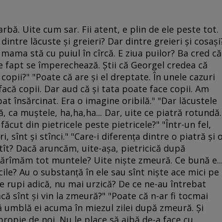
arbă. Uite cum sar. Fii atent, e plin de ele peste tot.
dintre lăcuste şi greieri? Dar dintre greieri şi cosaşi
, mama stă cu puiul în cîrcă. E ziua puilor? Ba cred că
de fapt se împerechează. Ştii că Georgel credea că
pii?" "Poate că are şi el dreptate. În unele cazuri
acă copii. Dar aud că şi tata poate face copii. Am
t însărcinat. Era o imagine oribilă." "Dar lăcustele
uă, ca muştele, ha,ha,ha... Dar, uite ce piatră rotundă.
făcut din pietricele peste pietricele?" "Într-un fel,
i, sînt şi stînci." "Care-i diferenţa dintre o piatră şi 
tît? Dacă aruncăm, uite-aşa, pietricică după
 dărîmăm tot muntele? Uite nişte zmeură. Ce bună e..
icile? Au o substanţă în ele sau sînt nişte ace mici pe
le rupi adică, nu mai urzică? De ce ne-au întrebat
că sînt şi vin la zmeură?" "Poate că n-ar fi tocmai
că umblă ei acuma în miezul zilei după zmeură. Şi
ropie de noi. Nu le place să aibă de-a face cu