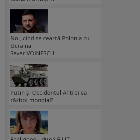
i
Noi, cînd se ceartă Polonia cu
Ucraina
Sever VOINESCU
Putin și Occidentul Al treilea
?
război mondial?
Feel good - după FILIT -