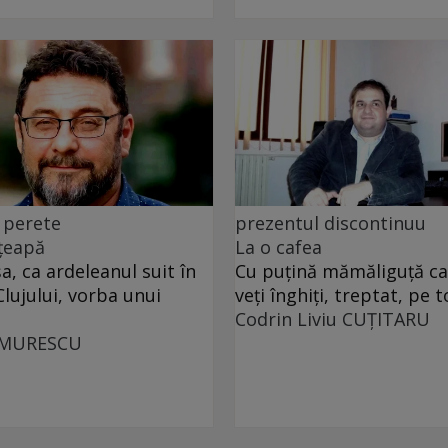
 perete
prezentul discontinuu
 țeapă
La o cafea
, ca ardeleanul suit în
Cu puţină mămăliguţă cal
Clujului, vorba unui
veţi înghiţi, treptat, pe t
Codrin Liviu CUŢITARU
UMURESCU