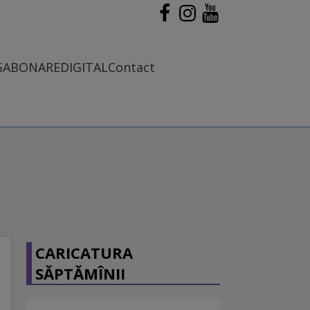
G
ABONARE
DIGITAL
Contact
CARICATURA
SĂPTĂMÎNII