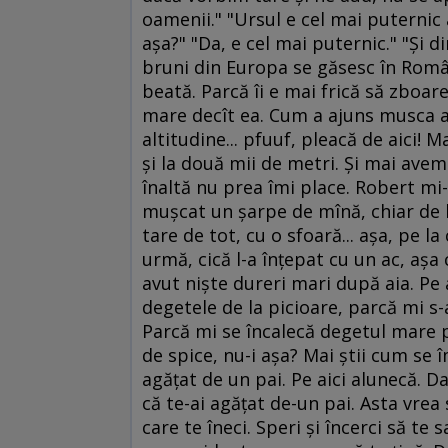
oamenii." "Ursul e cel mai puternic
aşa?" "Da, e cel mai puternic." "Şi d
bruni din Europa se găsesc în Român
beată. Parcă îi e mai frică să zboar
mare decît ea. Cum a ajuns musca a
altitudine... pfuuf, pleacă de aici! 
şi la două mii de metri. Şi mai avem
înaltă nu prea îmi place. Robert mi
muşcat un şarpe de mînă, chiar de la 
tare de tot, cu o sfoară... aşa, pe la
urmă, cică l-a înţepat cu un ac, aşa
avut nişte dureri mari după aia. Pe a
degetele de la picioare, parcă mi s-
Parcă mi se încalecă degetul mare pe
de spice, nu-i aşa? Mai ştii cum se 
agăţat de un pai. Pe aici alunecă. Dar
că te-ai agăţat de-un pai. Asta vrea
care te îneci. Speri şi încerci să te 