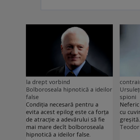
la drept vorbind
contrai
Bolboroseala hipnotică a ideilor
Ursuleț
false
spioni
Condiția necesară pentru a
Neferic
evita acest epilog este ca forța
cu cuvi
de atracție a adevărului să fie
greșită.
mai mare decît bolboroseala
Teodor
hipnotică a ideilor false.