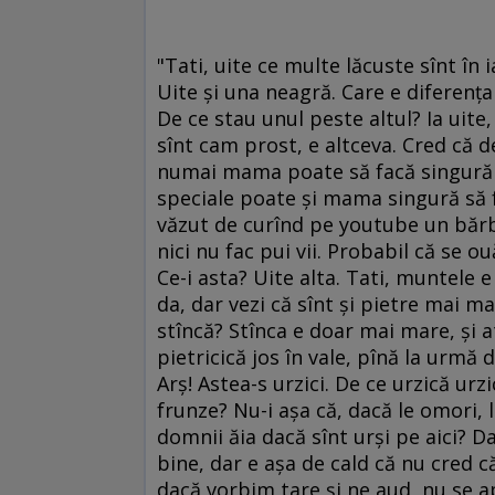
"Tati, uite ce multe lăcuste sînt în i
Uite şi una neagră. Care e diferenţa 
De ce stau unul peste altul? Ia uite
sînt cam prost, e altceva. Cred că 
numai mama poate să facă singură co
speciale poate şi mama singură să f
văzut de curînd pe youtube un bărba
nici nu fac pui vii. Probabil că se o
Ce-i asta? Uite alta. Tati, muntele e 
da, dar vezi că sînt şi pietre mai mar
stîncă? Stînca e doar mai mare, şi a
pietricică jos în vale, pînă la urmă
Arş! Astea-s urzici. De ce urzică urz
frunze? Nu-i aşa că, dacă le omori, 
domnii ăia dacă sînt urşi pe aici? Da
bine, dar e aşa de cald că nu cred 
dacă vorbim tare şi ne aud, nu se ap