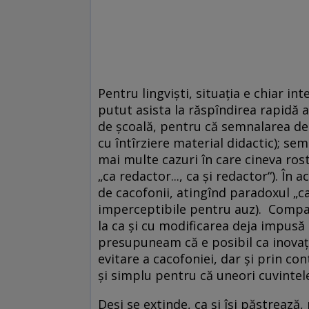
Pentru lingvişti, situaţia e chiar in
putut asista la răspîndirea rapidă
de şcoală, pentru că semnalarea de 
cu întîrziere material didactic); s
mai multe cazuri în care cineva ros
„ca redactor..., ca şi redactor“). În 
de cacofonii, atingînd paradoxul „ca
imperceptibile pentru auz). Comparî
la ca şi cu modificarea deja impusă a
presupuneam că e posibil ca inovaţia
evitare a cacofoniei, dar şi prin co
şi simplu pentru că uneori cuvintele
Deşi se extinde, ca şi îşi păstrează