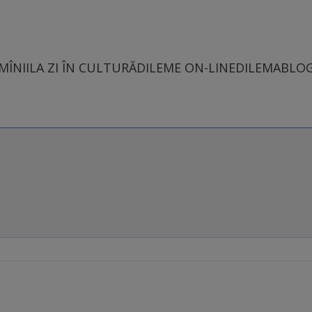
MÎNII
LA ZI ÎN CULTURĂ
DILEME ON-LINE
DILEMABLO