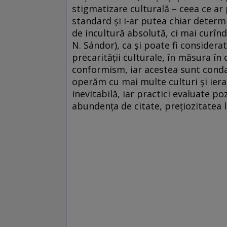
stigmatizare culturală – ceea ce ar
standard şi i-ar putea chiar determ
de incultură absolută, ci mai curînd
N. Sándor), ca şi poate fi considera
precarităţii culturale, în măsura în
conformism, iar acestea sunt condam
operăm cu mai multe culturi şi ierar
inevitabilă, iar practici evaluate po
abundenţa de citate, preţiozitatea lin