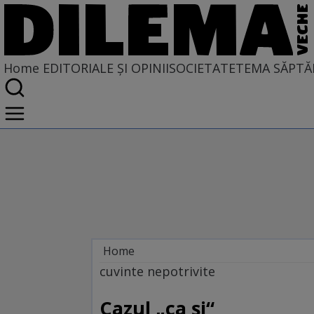
Home
EDITORIALE ȘI OPINII
SOCIETATE
TEMA SĂPTĂ
Home
EDITORIALE ȘI OPINII
cuvinte nepotrivite
TÎLC SHOW
Cazul „ca şi“