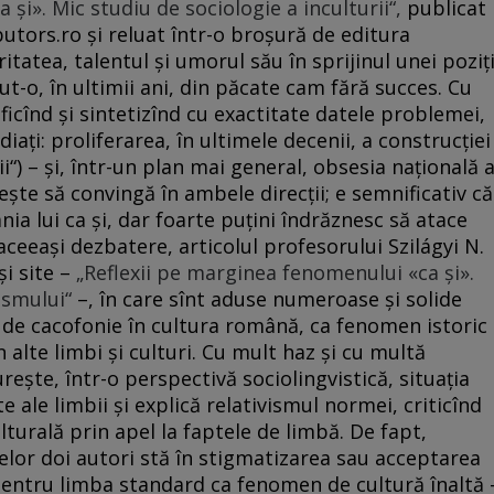
 şi». Mic studiu de sociologie a inculturii“,
publicat
utors.ro şi reluat într-o broşură de editura
atea, talentul şi umorul său în sprijinul unei poziţi
ut-o, în ultimii ani, din păcate cam fără succes. Cu
tificînd şi sintetizînd cu exactitate datele problemei,
diaţi: proliferarea, în ultimele decenii, a construcţiei
ăţii“) – şi, într-un plan mai general, obsesia naţională 
şeşte să convingă în ambele direcţii; e semnificativ că
ia lui ca şi, dar foarte puţini îndrăznesc să atace
 aceeaşi dezbatere, articolul profesorului Szilágyi N.
şi site –
„Reflexii pe marginea fenomenului «ca şi».
ismului“
–, în care sînt aduse numeroase şi solide
 de cacofonie în cultura română, ca fenomen istoric
 alte limbi şi culturi. Cu mult haz şi cu multă
reşte, într-o perspectivă sociolingvistică, situaţia
e ale limbii şi explică relativismul normei, criticînd
lturală prin apel la faptele de limbă. De fapt,
 celor doi autori stă în stigmatizarea sau acceptarea
ei pentru limba standard ca fenomen de cultură înaltă 