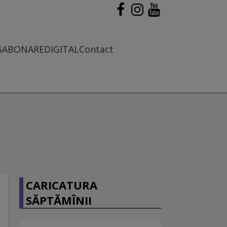
G
ABONARE
DIGITAL
Contact
CARICATURA
SĂPTĂMÎNII