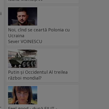
i
Noi, cînd se ceartă Polonia cu
Ucraina
a
Sever VOINESCU
Putin și Occidentul Al treilea
război mondial?
–
Feel good - după FILIT -