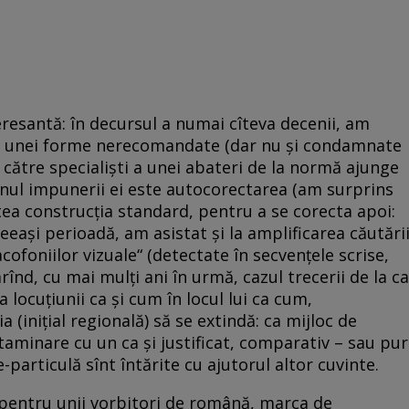
teresantă: în decursul a numai cîteva decenii, am
 a unei forme nerecomandate (dar nu şi condamnate
către specialişti a unei abateri de la normă ajunge
emnul impunerii ei este autocorectarea (am surprins
tea construcţia standard, pentru a se corecta apoi:
aceeaşi perioadă, am asistat şi la amplificarea căutări
cofoniilor vizuale“ (detectate în secvenţele scrise,
nd, cu mai mulţi ani în urmă, cazul trecerii de la ca
 locuţiunii ca şi cum în locul lui ca cum,
 (iniţial regională) să se extindă: ca mijloc de
ntaminare cu un ca şi justificat, comparativ – sau pur
-particulă sînt întărite cu ajutorul altor cuvinte.
, pentru unii vorbitori de română, marca de