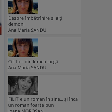
Despre îmbătrînire și alți
demoni
Ana Maria SANDU
Cititori din lumea largă
Ana Maria SANDU
FILIT e un roman în sine... și încă
un roman foarte bun
Ioana MOROȘAN