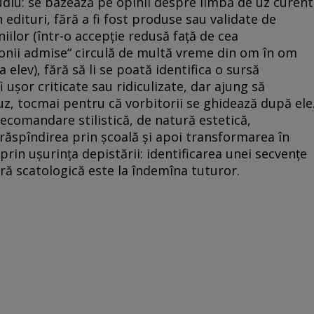
udiu: se bazează pe opinii despre limbă de uz curent
n edituri, fără a fi fost produse sau validate de
oniilor (într-o accepţie redusă faţă de cea
ofonii admise“ circulă de multă vreme din om în om
 elev), fără să li se poată identifica o sursă
i uşor criticate sau ridiculizate, dar ajung să
uz, tocmai pentru că vorbitorii se ghidează după ele
recomandare stilistică, de natură estetică,
 răspîndirea prin şcoală şi apoi transformarea în
prin uşurinţa depistării: identificarea unei secvenţe
ură scatologică este la îndemîna tuturor.