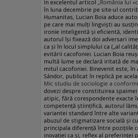
În excelentul articol
„România lui «ca
în luna decembrie pe site-ul contrib
Humanitas, Lucian Boia aduce autorit
pe care mai mulţi lingvişti au susţin
ironie inteligentă şi eficientă, iden
autorul îşi fixează doi adversari ime
ca şi în locul simplului ca („al calit
evitării cacofoniei. Lucian Boia reu
multă lume se declară iritată de man
mitul cacofoniei. Binevenit este, în
Sándor, publicat în replică pe acela
Mic studiu de sociologie a conform
dovezi despre constituirea spaimei
atipic, fără corespondente exacte în
competenţă științifică, autorul lămu
variantei standard între alte variant
abuzul de stigmatizare socială şi cu
principala diferenţă între poziţiile
inovaţiei ca şi, reflex al preferinţ