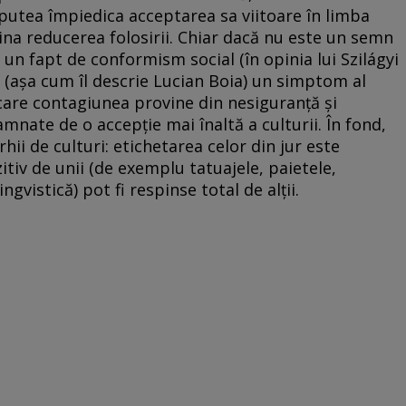
 putea împiedica acceptarea sa viitoare în limba
ina reducerea folosirii. Chiar dacă nu este un semn
 un fapt de conformism social (în opinia lui Szilágyi
t (aşa cum îl descrie Lucian Boia) un simptom al
 care contagiunea provine din nesiguranţă şi
nate de o accepţie mai înaltă a culturii. În fond,
hii de culturi: etichetarea celor din jur este
zitiv de unii (de exemplu tatuajele, paietele,
gvistică) pot fi respinse total de alţii.