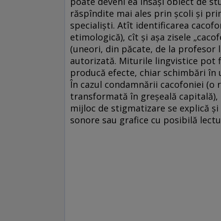
poate deveni ea însăşi obiect de st
răspîndite mai ales prin şcoli şi pri
specialişti. Atît identificarea cacof
etimologică), cît şi aşa zisele „cac
(uneori, din păcate, de la profesor la
autorizată. Miturile lingvistice pot f
producă efecte, chiar schimbări în 
În cazul condamnării cacofoniei (o 
transformată în greşeală capitală),
mijloc de stigmatizare se explică şi 
sonore sau grafice cu posibilă lect