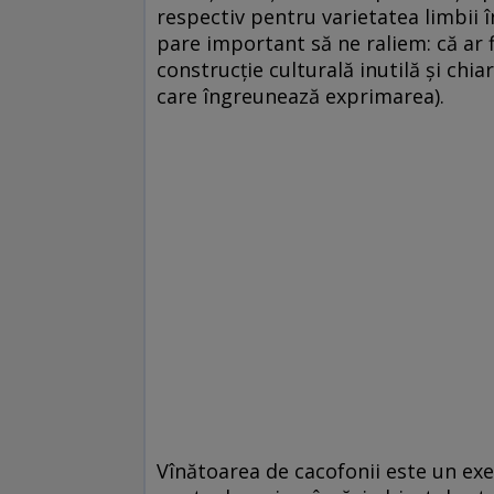
respectiv pentru varietatea limbii î
pare important să ne raliem: că ar 
construcţie culturală inutilă şi ch
care îngreunează exprimarea).
Vînătoarea de cacofonii este un exem