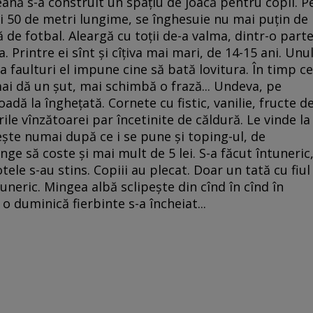
nă s-a construit un spaţiu de joacă pentru copii. P
ci 50 de metri lungime, se înghesuie nu mai puţin de
ă de fotbal. Aleargă cu toţii de-a valma, dintr-o part
 Printre ei sînt şi cîţiva mai mari, de 14-15 ani. Unu
i. La faulturi el impune cine să bată lovitura. În timp ce
mai dă un şut, mai schimbă o frază... Undeva, pe
adă la îngheţată. Cornete cu fistic, vanilie, fructe d
le vînzătoarei par încetinite de căldură. Le vinde la
eşte numai după ce i se pune şi toping-ul, de
nge să coste şi mai mult de 5 lei. S-a făcut întuneric
ele s-au stins. Copiii au plecat. Doar un tată cu fiul
uneric. Mingea albă sclipeşte din cînd în cînd în
o duminică fierbinte s-a încheiat...