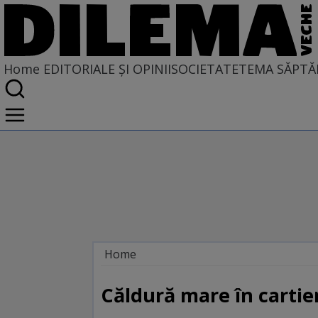
Home
EDITORIALE ȘI OPINII
SOCIETATE
TEMA SĂPTĂ
Home
EDITORIALE ȘI OPINII
TÎLC SHOW
Căldură mare în cartie