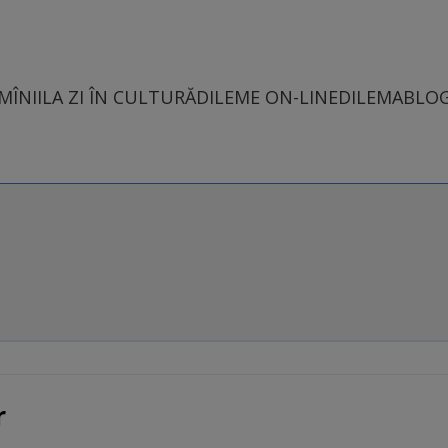
MÎNII
LA ZI ÎN CULTURĂ
DILEME ON-LINE
DILEMABLO
r