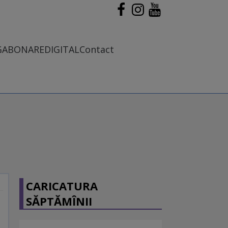
G
ABONARE
DIGITAL
Contact
CARICATURA
SĂPTĂMÎNII