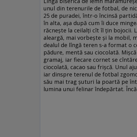
Lîngă biserica de lemn maramureşea
unul din terenurile de fotbal, de ni
25 de puradei, într-o încinsă partid
în alta, aşa după cum îi duce mingea.
răcneşte la ceilalţi cît îl ţin bojoci
aleargă, mai vorbeşte şi la mobil, 
dealul de lîngă teren s-a format o co
pădure, mentă sau ciocolată. Mişcări
gramaj, iar fiecare cornet se cîntăr
ciocolată, cacao sau frişcă. Unul aju
iar dinspre terenul de fotbal zgomot
său mai trag şuturi la poartă pe înt
lumina unui felinar îndepărtat. Încă 