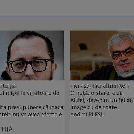
ntuiția
nici așa, nici altminteri
ul mișel la vînătoare de
O notă, o stare, o zi...
Altfel, devenim un fel d
ita presupunere că joaca
Image cu de toate...
ntele nu va avea efecte e
Andrei PLEŞU
 TIŢĂ