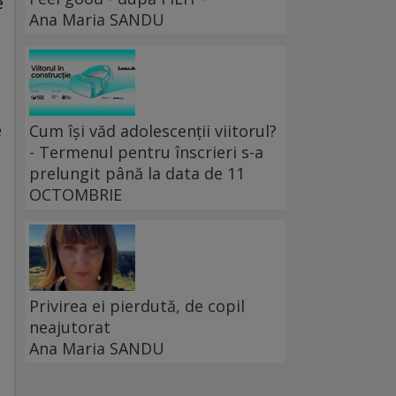
e
Ana Maria SANDU
e
l
e
Cum își văd adolescenții viitorul?
- Termenul pentru înscrieri s-a
prelungit până la data de 11
,
OCTOMBRIE
Privirea ei pierdută, de copil
neajutorat
Ana Maria SANDU