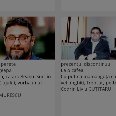
 perete
prezentul discontinuu
 țeapă
La o cafea
, ca ardeleanul suit în
Cu puţină mămăliguţă cal
Clujului, vorba unui
veţi înghiţi, treptat, pe t
Codrin Liviu CUŢITARU
UMURESCU