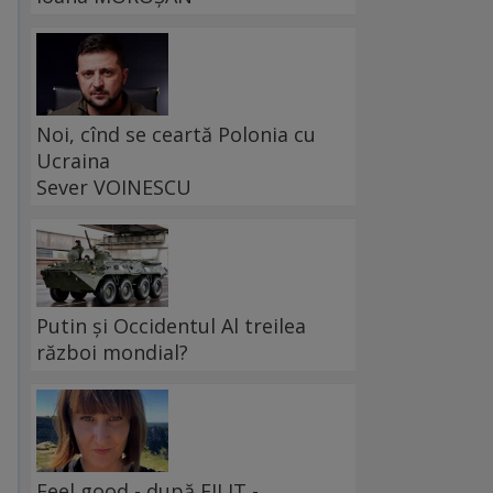
Noi, cînd se ceartă Polonia cu
Ucraina
Sever VOINESCU
Putin și Occidentul Al treilea
război mondial?
Feel good - după FILIT -