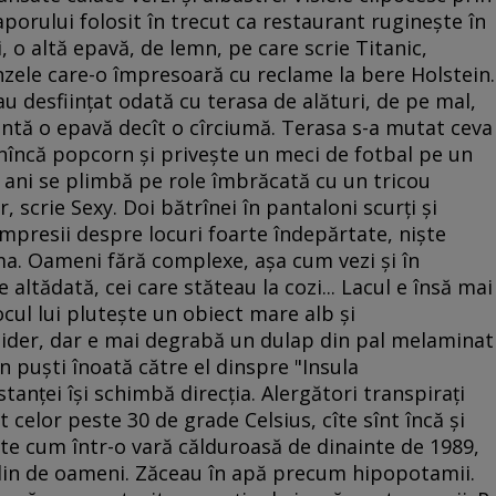
vaporului folosit în trecut ca restaurant rugineşte în
, o altă epavă, de lemn, pe care scrie Titanic,
zele care-o împresoară cu reclame la bere Holstein.
au desfiinţat odată cu terasa de alături, de pe mal,
antă o epavă decît o cîrciumă. Terasa s-a mutat ceva
încă popcorn şi priveşte un meci de fotbal pe un
 ani se plimbă pe role îmbrăcată cu un tricou
r, scrie Sexy. Doi bătrînei în pantaloni scurţi şi
mpresii despre locuri foarte îndepărtate, nişte
ama. Oameni fără complexe, aşa cum vezi şi în
altădată, cei care stăteau la cozi... Lacul e însă mai
ocul lui pluteşte un obiect mare alb şi
ider, dar e mai degrabă un dulap din pal melaminat
n puşti înoată către el dinspre "Insula
tanţei îşi schimbă direcţia. Alergători transpiraţi
 celor peste 30 de grade Celsius, cîte sînt încă şi
te cum într-o vară călduroasă de dinainte de 1989,
plin de oameni. Zăceau în apă precum hipopotamii.