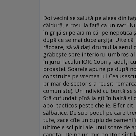
Doi vecini se salută pe aleea din fa
căldură, e roşu la faţă ca un rac: 
în grijă şi pe aia mică, pe nepoţică
după ce se mai duce arşiţa. Uite că
răcoare, să vă daţi drumul la aerul c
grăbeşte spre interiorul umbros al 
în jurul lacului IOR. Copii şi adulţi 
broaştei. Soarele apune pe după noil
construite pe vremea lui Ceauşescu
primar de sector s-a reuşit remarca
comuniste). Un individ cu burtă se s
Stă cufundat pînă la gît în baltă şi 
apoi tacticos peste chelie. E fericit
sălbatice. De sub podul pe care tre
tufe, zace cîte un cuplu de oameni î
ultimele sclipiri ale unui soare de 
canotaj. De pe un mic ponton sînt la