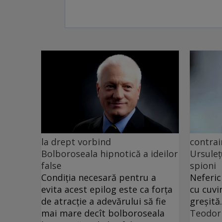
la drept vorbind
contrai
Bolboroseala hipnotică a ideilor
Ursuleț
false
spioni
Condiția necesară pentru a
Neferic
evita acest epilog este ca forța
cu cuvi
de atracție a adevărului să fie
greșită.
mai mare decît bolboroseala
Teodor