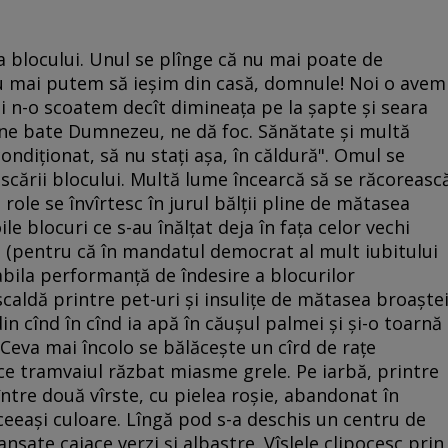
ţa blocului. Unul se plînge că nu mai poate de
"Nu mai putem să ieşim din casă, domnule! Noi o avem
 şi n-o scoatem decît dimineaţa pe la şapte şi seara
 ne bate Dumnezeu, ne dă foc. Sănătate şi multă
ondiţionat, să nu staţi aşa, în căldură". Omul se
scării blocului. Multă lume încearcă să se răcoreasc
cu role se învîrtesc în jurul bălţii pline de mătasea
e blocuri ce s-au înălţat deja în faţa celor vechi
 (pentru că în mandatul democrat al mult iubitului
bila performanţă de îndesire a blocurilor
caldă printre pet-uri şi insuliţe de mătasea broaştei
din cînd în cînd ia apă în căuşul palmei şi şi-o toarnă
. Ceva mai încolo se bălăceşte un cîrd de raţe
ce tramvaiul răzbat miasme grele. Pe iarbă, printre
ntre două vîrste, cu pielea roşie, abandonat în
aceeaşi culoare. Lîngă pod s-a deschis un centru de
nsate caiace verzi şi albastre. Vîslele clipocesc prin