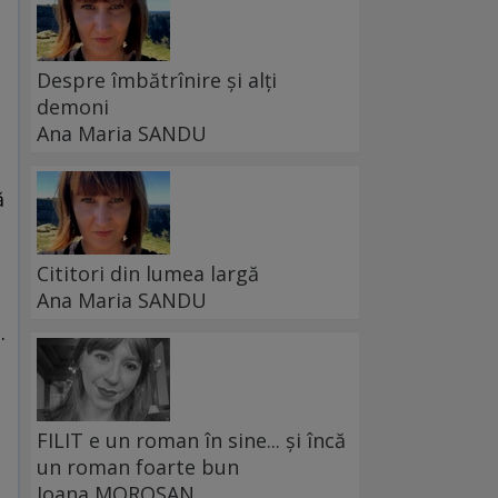
Despre îmbătrînire și alți
demoni
Ana Maria SANDU
ă
Cititori din lumea largă
Ana Maria SANDU
.
FILIT e un roman în sine... și încă
un roman foarte bun
Ioana MOROȘAN