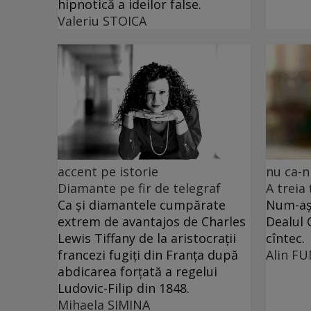
hipnotică a ideilor false.
Valeriu STOICA
accent pe istorie
nu ca-n
Diamante pe fir de telegraf
A treia
Ca și diamantele cumpărate
Num-așa
extrem de avantajos de Charles
Dealul 
Lewis Tiffany de la aristocrații
cîntec.
francezi fugiți din Franța după
Alin F
abdicarea forțată a regelui
Ludovic-Filip din 1848.
Mihaela SIMINA