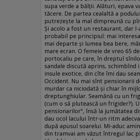
supa verde a bălţii. Alături, epava 
tăcere. De partea cealaltă a podului
putrezeşte la mal dimpreună cu pîn
Şi acolo a fost un restaurant, dar l-
probabil pe principiul: mai interes
mai departe şi lumea bea bere, măn
mare ecran. O femeie de vreo 65 de
portocaliu pe care, în dreptul sînilo
sandale discută aprins, schimbînd i
insule exotice, din cîte îmi dau se
Occident. Nu mai sînt pensionarii de 
murdar ca niciodată şi chiar în mijl
dreptunghiular. Seamănă cu un frig
(cum o să plutească un frigider?). U
pensionarilor", însă la jumătatea dis
dau ocol lacului într-un ritm adecvat
după apusul soarelui. Mi-aduc amin
din tramvai am văzut întregul lac 