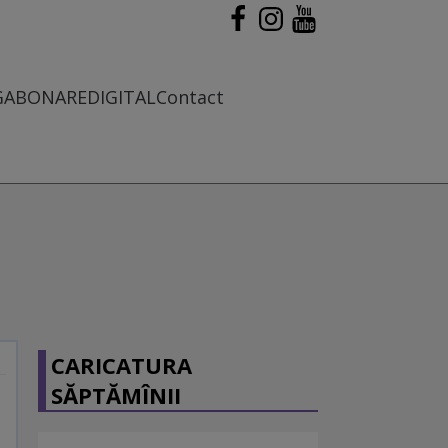
G
ABONARE
DIGITAL
Contact
CARICATURA
SĂPTĂMÎNII