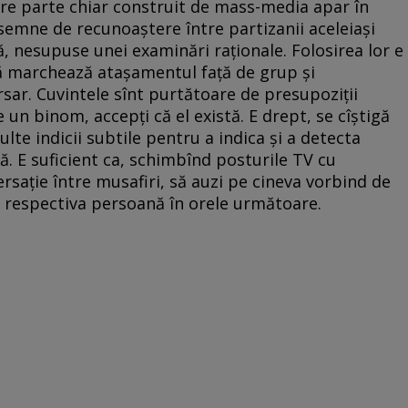
mare parte chiar construit de mass-media apar în
mne de recunoaştere între partizanii aceleiaşi
ă, nesupuse unei examinări raţionale. Folosirea lor e
 marchează ataşamentul faţă de grup şi
sar. Cuvintele sînt purtătoare de presupoziţii
 un binom, accepţi că el există. E drept, se cîştigă
lte indicii subtile pentru a indica şi a detecta
ă. E suficient ca, schimbînd posturile TV cu
rsaţie între musafiri, să auzi pe cineva vorbind de
e respectiva persoană în orele următoare.