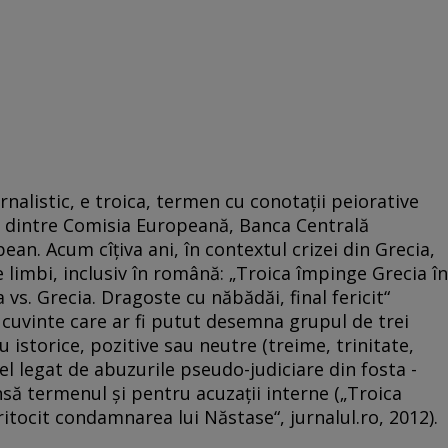
rnalistic, e troica, termen cu conotaţii peiorative
 dintre Comisia Europeană, Banca Centrală
n. Acum cîţiva ani, în contextul crizei din Grecia,
 limbi, inclusiv în română: „Troica împinge Grecia în
a vs. Grecia. Dragoste cu năbădăi, final fericit“
e cuvinte care ar fi putut desemna grupul de trei
u istorice, pozitive sau neutre (treime, trinitate,
 cel legat de abuzurile pseudo-judiciare din fosta ­
să termenul şi pentru acuzaţii interne („Troica
itocit condamnarea lui Năstase“, jurnalul.ro, 2012).