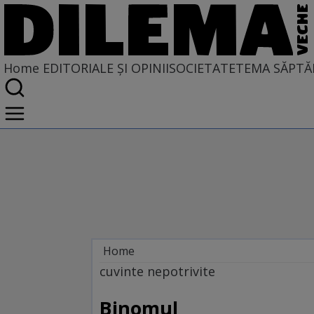
Home
EDITORIALE ȘI OPINII
SOCIETATE
TEMA SĂPTĂ
Home
EDITORIALE ȘI OPINII
cuvinte nepotrivite
TÎLC SHOW
Binomul