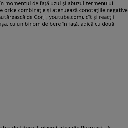
 în momentul de faţă uzul şi abuzul termenului
te orice combinaţie şi atenuează conotaţiile negative
utărească de Gorj“, youtube.com), cît şi reacţii
şa, cu un binom de bere în faţă, adică cu două
tatea de Litere, Universitatea din București. A