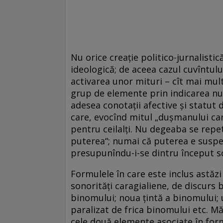
Nu orice creaţie politico-jurnalisti
ideologică; de aceea cazul cuvîntul
activarea unor mituri – cît mai mu
grup de elemente prin indicarea nu
adesea conotaţii afective şi statut
care, evocînd mitul „duşmanului car
pentru ceilalţi. Nu degeaba se repetă
puterea“; numai că puterea e suspect
presupunîndu-i-se dintru început sco
Formulele în care este inclus astăz
sonorităţi caragialiene, de discurs
binomului; noua ţintă a binomului; u
paralizat de frica binomului etc. Mă î
cele două elemente asociate în formu