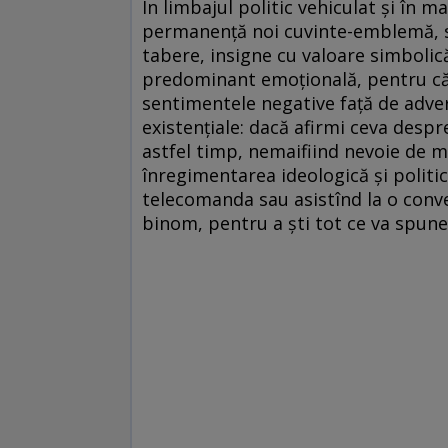
În limbajul politic vehiculat şi în 
permanenţă noi cuvinte-emblemă, se
tabere, insigne cu valoare simbolic
predominant emoţională, pentru că
sentimentele negative faţă de adver
existenţiale: dacă afirmi ceva despre
astfel timp, nemaifiind nevoie de mu
înregimentarea ideologică şi politic
telecomanda sau asistînd la o conve
binom, pentru a şti tot ce va spun