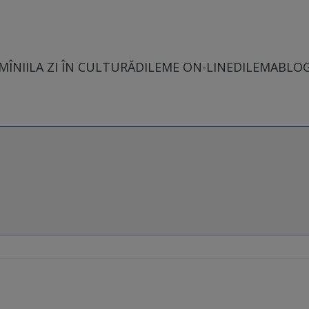
MÎNII
LA ZI ÎN CULTURĂ
DILEME ON-LINE
DILEMABLO