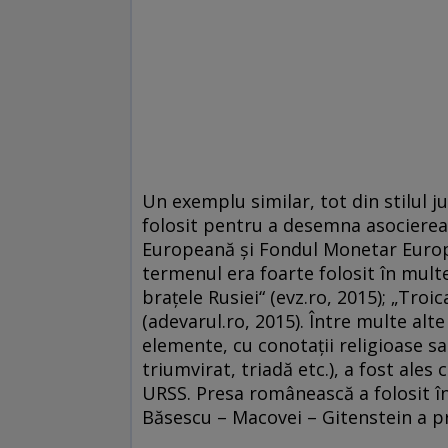
Un exemplu similar, tot din stilul ju
folosit pentru a desemna asocierea
Europeană şi Fondul Monetar Europea
termenul era foarte folosit în multe
brațele Rusiei“ (evz.ro, 2015); „Troic
(adevarul.ro, 2015). Între multe alt
elemente, cu conotaţii religioase sa
triumvirat, triadă etc.), a fost ales
URSS. Presa românească a folosit în
Băsescu – Macovei – Gitenstein a pr