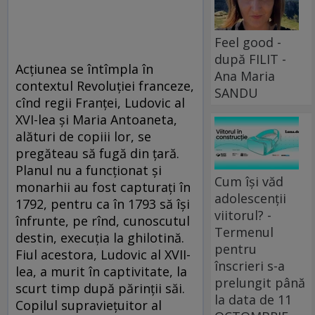
Feel good -
după FILIT -
Acțiunea se întîmpla în
Ana Maria
contextul Revoluției franceze,
SANDU
cînd regii Franței, Ludovic al
XVI-lea și Maria Antoaneta,
alături de copiii lor, se
pregăteau să fugă din țară.
Planul nu a funcționat și
Cum își văd
monarhii au fost capturați în
adolescenții
1792, pentru ca în 1793 să își
viitorul? -
înfrunte, pe rînd, cunoscutul
Termenul
destin, execuția la ghilotină.
pentru
Fiul acestora, Ludovic al XVII-
înscrieri s-a
lea, a murit în captivitate, la
prelungit până
scurt timp după părinții săi.
la data de 11
Copilul supraviețuitor al