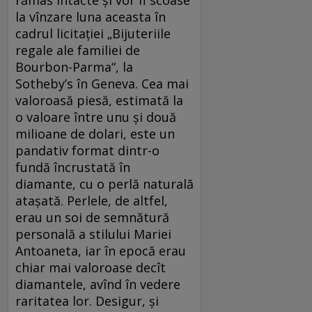
rămas intacte și vor fi scoase
la vînzare luna aceasta în
cadrul licitației „Bijuteriile
regale ale familiei de
Bourbon-Parma“, la
Sotheby’s în Geneva. Cea mai
valoroasă piesă, estimată la
o valoare între unu și două
milioane de dolari, este un
pandativ format dintr-o
fundă încrustată în
diamante, cu o perlă naturală
atașată. Perlele, de altfel,
erau un soi de semnătură
personală a stilului Mariei
Antoaneta, iar în epocă erau
chiar mai valoroase decît
diamantele, avînd în vedere
raritatea lor. Desigur, și