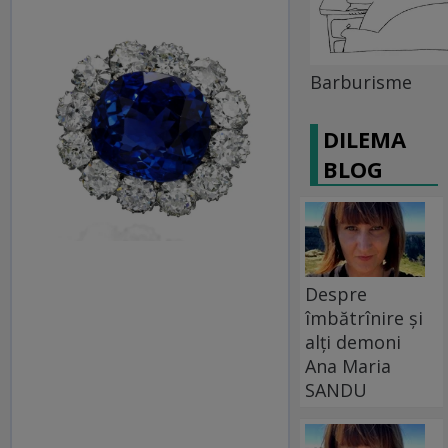
Barburisme
DILEMA
BLOG
Despre
îmbătrînire și
alți demoni
Ana Maria
SANDU