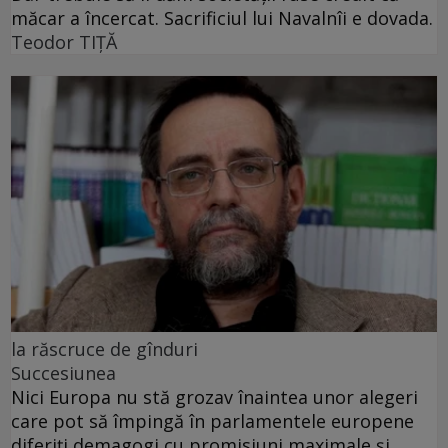
măcar a încercat. Sacrificiul lui Navalnîi e dovada.
Teodor TIŢĂ
la răscruce de gînduri
Succesiunea
Nici Europa nu stă grozav înaintea unor alegeri
care pot să împingă în parlamentele europene
diferiți demagogi cu promisiuni maximale și