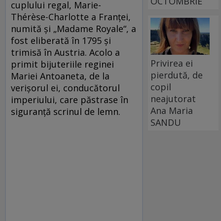
OCTOMBRIE
cuplului regal, Marie-
Thérèse-Charlotte a Franței,
numită și „Madame Royale“, a
fost eliberată în 1795 și
trimisă în Austria. Acolo a
Privirea ei
primit bijuteriile reginei
pierdută, de
Mariei Antoaneta, de la
copil
verișorul ei, conducătorul
neajutorat
imperiului, care păstrase în
Ana Maria
siguranță scrinul de lemn.
SANDU