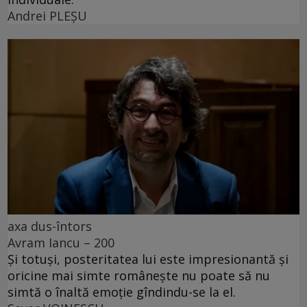
Andrei PLEŞU
axa dus-întors
Avram Iancu – 200
Și totuși, posteritatea lui este impresionantă și
oricine mai simte românește nu poate să nu
simtă o înaltă emoție gîndindu-se la el.