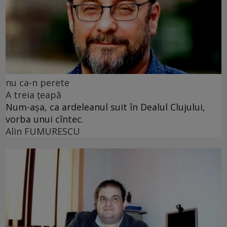
nu ca-n perete
A treia țeapă
Num-așa, ca ardeleanul suit în Dealul Clujului,
vorba unui cîntec.
Alin FUMURESCU