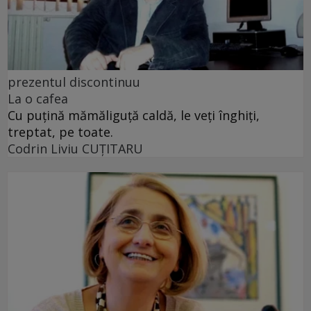
prezentul discontinuu
La o cafea
Cu puţină mămăliguţă caldă, le veţi înghiţi,
treptat, pe toate.
Codrin Liviu CUŢITARU