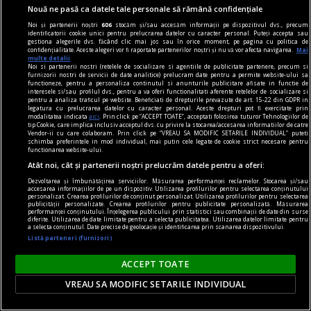
Nouă ne pasă ca datele tale personale să rămână confidențiale
Noi și partenerii noștri
606
stocăm și/sau accesăm informații pe dispozitivul dvs., precum
identificatorii cookie unici pentru prelucrarea datelor cu caracter personal. Puteți accepta sau
gestiona alegerile dvs. făcând clic mai jos sau în orice moment, pe pagina cu politica de
confidențialitate. Aceste alegeri vor fi raportate partenerilor noștri și nu vă vor afecta navigarea.
Mai
multe detalii
Noi si partenerii nostri (retelele de socializare si agentiile de publicitate partenere, precum si
furnizorii nostri de servicii de date analitice) prelucram date pentru a permite website-ului sa
functioneze, pentru a personaliza continutul si anunturile publicitare afisate in functie de
interesele si/sau profilul dvs., pentru a va oferi functionalitati aferente retelelor de socializare si
pentru a analiza traficul pe website. Beneficiati de drepturile prevazute de art. 15-22 din GDPR in
legatura cu prelucrarea datelor cu caracter personal. Aceste drepturi pot fi exercitate prin
modalitatea indicata
aici
. Prin click pe “ACCEPT TOATE”, acceptati folosirea tuturor Tehnologiilor de
tip Cookie, care implica inclusiv acceptul dvs. cu privire la stocarea/accesarea informatiilor de catre
prof, viața mea
Vendor-ii cu care colaboram. Prin click pe “VREAU SA MODIFIC SETARILE INDIVIDUAL” puteti
schimba preferintele in mod individual, mai putin cele legate de cookie strict necesare pentru
Viitorul începe ieri
functionarea website-ului.
Atât noi, cât și partenerii noștri prelucrăm datele pentru a oferi:
Au mai fost și alte titluri, bineînțeles, poate nu
Dezvoltarea și îmbunătățirea serviciilor. Măsurarea performanței reclamelor. Stocarea și/sau
atît de cunoscute, unele de psihologie și
accesarea informațiilor de pe un dispozitiv. Utilizarea profilurilor pentru selectarea conținutului
personalizat. Crearea profilurilor de conținut personalizat. Utilizarea profilurilor pentru selectarea
dezvoltare personală.
publicității personalizate. Crearea profilurilor pentru publicitate personalizată. Măsurarea
performanței conținutului. Înțelegerea publicului prin statistici sau combinații de date din surse
Horia CORCHEŞ
diferite. Utilizarea de date limitate pentru a selecta publicitatea. Utilizarea datelor limitate pentru
a selecta conținutul. Date precise de geolocație și identificarea prin scanarea dispozitivului.
Listă parteneri (furnizori)
ACCEPT TOATE
VREAU SA MODIFIC SETARILE INDIVIDUAL