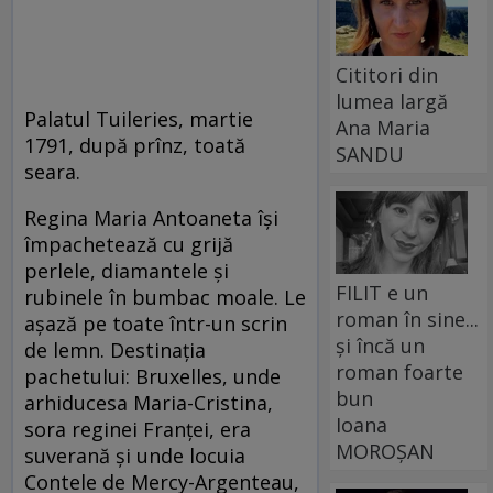
Cititori din
lumea largă
Palatul Tuileries, martie
Ana Maria
1791, după prînz, toată
SANDU
seara.
Regina Maria Antoaneta își
împachetează cu grijă
perlele, diamantele și
FILIT e un
rubinele în bumbac moale. Le
roman în sine...
așază pe toate într-un scrin
și încă un
de lemn. Destinația
roman foarte
pachetului: Bruxelles, unde
bun
arhiducesa Maria-Cristina,
Ioana
sora reginei Franței, era
MOROȘAN
suverană și unde locuia
Contele de Mercy-Argenteau,