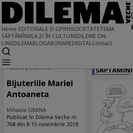
Home
EDITORIALE ȘI OPINII
SOCIETATE
TEMA
SĂPTĂMÎNII
LA ZI ÎN CULTURĂ
DILEME ON-
LINE
DILEMABLOG
ABONARE
DIGITAL
Contact
Home
CARICATU
EDITORIALE ȘI OPINII
Accent pe istorie
SĂPTĂMÎNI
TÎLC SHOW
Bijuteriile Mariei
Antoaneta
Mihaela SIMINA
Publicat în Dilema Veche nr.
768 din 8-15 noiembrie 2018