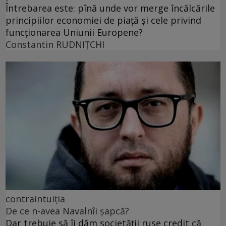
Întrebarea este: pînă unde vor merge încălcările
principiilor economiei de piață și cele privind
funcționarea Uniunii Europene?
Constantin RUDNIŢCHI
contraintuiția
De ce n-avea Navalnîi șapcă?
Dar trebuie să îi dăm societății ruse credit că