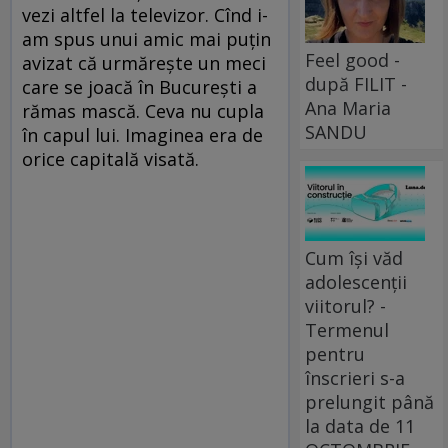
vezi altfel la televizor. Cînd i-
am spus unui amic mai puţin
Feel good -
avizat că urmăreşte un meci
după FILIT -
care se joacă în Bucureşti a
Ana Maria
rămas mască. Ceva nu cupla
SANDU
în capul lui. Imaginea era de
orice capitală visată.
Cum își văd
adolescenții
viitorul? -
Termenul
pentru
înscrieri s-a
prelungit până
la data de 11