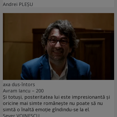
Andrei PLEŞU
axa dus-întors
Avram Iancu – 200
Și totuși, posteritatea lui este impresionantă și
oricine mai simte românește nu poate să nu
simtă o înaltă emoție gîndindu-se la el.
Sever VOINESCU