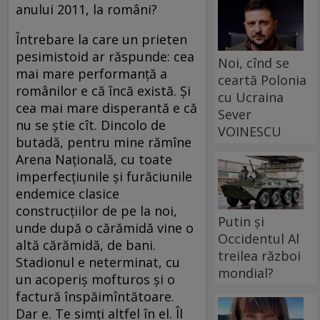
anului 2011, la români?
Întrebare la care un prieten
pesimistoid ar răspunde: cea
Noi, cînd se
mai mare performanţă a
ceartă Polonia
românilor e că încă există. Şi
cu Ucraina
cea mai mare disperantă e că
Sever
nu se ştie cît. Dincolo de
VOINESCU
butadă, pentru mine rămîne
Arena Naţională, cu toate
imperfecţiunile şi furăciunile
endemice clasice
construcţiilor de pe la noi,
Putin și
unde după o cărămidă vine o
Occidentul Al
altă cărămidă, de bani.
treilea război
Stadionul e neterminat, cu
mondial?
un acoperiş mofturos şi o
factură înspăimîntătoare.
Dar e. Te simţi altfel în el. Îl