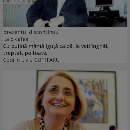
prezentul discontinuu
La o cafea
Cu puţină mămăliguţă caldă, le veţi înghiţi,
treptat, pe toate.
Codrin Liviu CUŢITARU