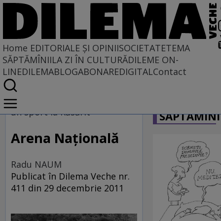
Home
EDITORIALE ȘI OPINII
SOCIETATE
TEMA
SĂPTĂMÎNII
LA ZI ÎN CULTURĂ
DILEME ON-
LINE
DILEMABLOG
ABONARE
DIGITAL
Contact
Home
CARICATU
EDITORIALE ȘI OPINII
un sport la Răsărit
SĂPTĂMÎNI
TÎLC SHOW
Arena Naţională
Radu NAUM
Publicat în Dilema Veche nr.
411 din 29 decembrie 2011