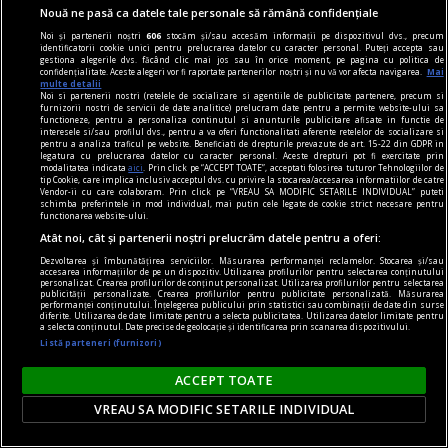
Nouă ne pasă ca datele tale personale să rămână confidențiale
Noi și partenerii noștri
606
stocăm și/sau accesăm informații pe dispozitivul dvs., precum
identificatorii cookie unici pentru prelucrarea datelor cu caracter personal. Puteți accepta sau
gestiona alegerile dvs. făcând clic mai jos sau în orice moment, pe pagina cu politica de
confidențialitate. Aceste alegeri vor fi raportate partenerilor noștri și nu vă vor afecta navigarea.
Mai
multe detalii
Noi si partenerii nostri (retelele de socializare si agentiile de publicitate partenere, precum si
furnizorii nostri de servicii de date analitice) prelucram date pentru a permite website-ului sa
functioneze, pentru a personaliza continutul si anunturile publicitare afisate in functie de
interesele si/sau profilul dvs., pentru a va oferi functionalitati aferente retelelor de socializare si
pentru a analiza traficul pe website. Beneficiati de drepturile prevazute de art. 15-22 din GDPR in
legatura cu prelucrarea datelor cu caracter personal. Aceste drepturi pot fi exercitate prin
Daniel Dăianu, la Interviurile Adevărul. Riscurile
modalitatea indicata
aici
. Prin click pe “ACCEPT TOATE”, acceptati folosirea tuturor Tehnologiilor de
tip Cookie, care implica inclusiv acceptul dvs. cu privire la stocarea/accesarea informatiilor de catre
economice ale României, de la Moody’s la criza
Vendor-ii cu care colaboram. Prin click pe “VREAU SA MODIFIC SETARILE INDIVIDUAL” puteti
schimba preferintele in mod individual, mai putin cele legate de cookie strict necesare pentru
Dunării
functionarea website-ului.
România se află într-un moment crucial din
Atât noi, cât și partenerii noștri prelucrăm datele pentru a oferi:
punct de vedere economic, după ce a evitat
Dezvoltarea și îmbunătățirea serviciilor. Măsurarea performanței reclamelor. Stocarea și/sau
accesarea informațiilor de pe un dispozitiv. Utilizarea profilurilor pentru selectarea conținutului
retrogradarea ratingului de țară de către agenția
personalizat. Crearea profilurilor de conținut personalizat. Utilizarea profilurilor pentru selectarea
publicității personalizate. Crearea profilurilor pentru publicitate personalizată. Măsurarea
Fitch și în timp ce așteaptă verdictul agenției
performanței conținutului. Înțelegerea publicului prin statistici sau combinații de date din surse
diferite. Utilizarea de date limitate pentru a selecta publicitatea. Utilizarea datelor limitate pentru
a selecta conținutul. Date precise de geolocație și identificarea prin scanarea dispozitivului.
Moody's.
Listă parteneri (furnizori)
ACCEPT TOATE
VREAU SA MODIFIC SETARILE INDIVIDUAL