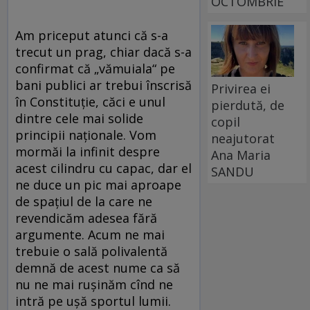
OCTOMBRIE
Am priceput atunci că s-a
trecut un prag, chiar dacă s-a
confirmat că „vămuiala“ pe
bani publici ar trebui înscrisă
Privirea ei
în Constituţie, căci e unul
pierdută, de
dintre cele mai solide
copil
principii naţionale. Vom
neajutorat
mormăi la infinit despre
Ana Maria
acest cilindru cu capac, dar el
SANDU
ne duce un pic mai aproape
de spaţiul de la care ne
revendicăm adesea fără
argumente. Acum ne mai
trebuie o sală polivalentă
demnă de acest nume ca să
nu ne mai ruşinăm cînd ne
intră pe uşă sportul lumii.