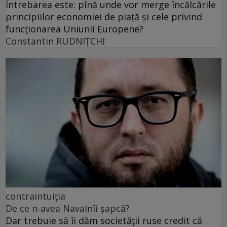
Întrebarea este: pînă unde vor merge încălcările
principiilor economiei de piață și cele privind
funcționarea Uniunii Europene?
Constantin RUDNIŢCHI
contraintuiția
De ce n-avea Navalnîi șapcă?
Dar trebuie să îi dăm societății ruse credit că