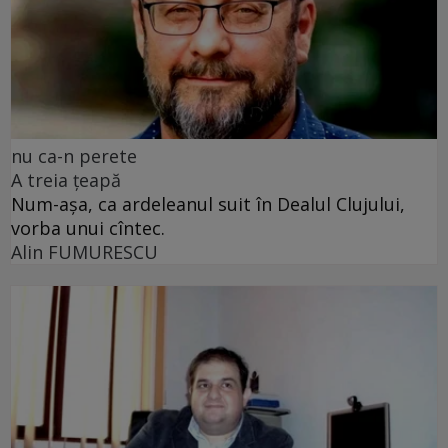
nu ca-n perete
A treia țeapă
Num-așa, ca ardeleanul suit în Dealul Clujului,
vorba unui cîntec.
Alin FUMURESCU