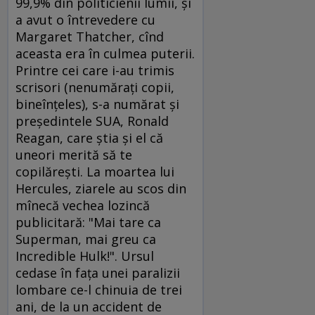
99,9% din politicienii lumii, şi
a avut o întrevedere cu
Margaret Thatcher, cînd
aceasta era în culmea puterii.
Printre cei care i-au trimis
scrisori (nenumăraţi copii,
bineînţeles), s-a numărat şi
preşedintele SUA, Ronald
Reagan, care ştia şi el că
uneori merită să te
copilăreşti. La moartea lui
Hercules, ziarele au scos din
mînecă vechea lozincă
publicitară: "Mai tare ca
Superman, mai greu ca
Incredible Hulk!". Ursul
cedase în faţa unei paralizii
lombare ce-l chinuia de trei
ani, de la un accident de