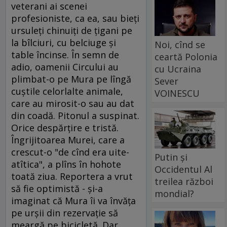
veterani ai scenei
profesioniste, ca ea, sau bieţi
ursuleţi chinuiţi de ţigani pe
la bîlciuri, cu belciuge şi
Noi, cînd se
table încinse. În semn de
ceartă Polonia
adio, oamenii Circului au
cu Ucraina
plimbat-o pe Mura pe lîngă
Sever
cuştile celorlalte animale,
VOINESCU
care au mirosit-o sau au dat
din coadă. Pitonul a suspinat.
Orice despărţire e tristă.
Îngrijitoarea Murei, care a
crescut-o "de cînd era uite-
Putin și
atîtica", a plîns în hohote
Occidentul Al
toată ziua. Reportera a vrut
treilea război
să fie optimistă - şi-a
mondial?
imaginat că Mura îi va învăţa
pe urşii din rezervaţie să
meargă pe bicicletă. Dar