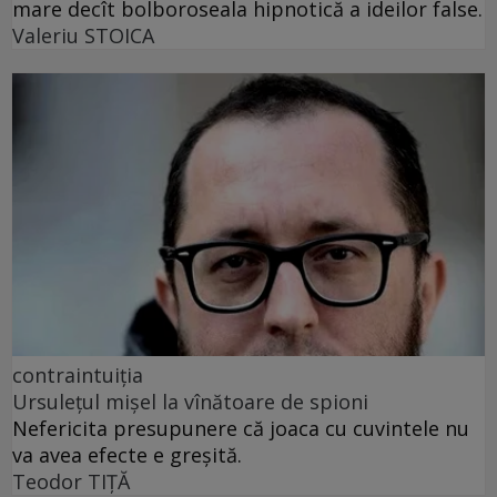
mare decît bolboroseala hipnotică a ideilor false.
Valeriu STOICA
contraintuiția
Ursulețul mișel la vînătoare de spioni
Nefericita presupunere că joaca cu cuvintele nu
va avea efecte e greșită.
Teodor TIŢĂ