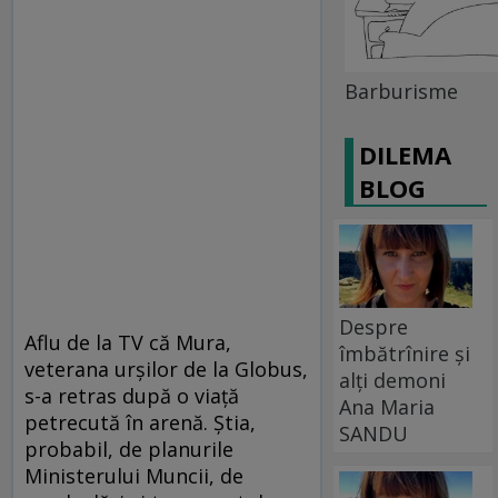
Barburisme
DILEMA
BLOG
Despre
Aflu de la TV că Mura,
îmbătrînire și
veterana urşilor de la Globus,
alți demoni
s-a retras după o viaţă
Ana Maria
petrecută în arenă. Ştia,
SANDU
probabil, de planurile
Ministerului Muncii, de