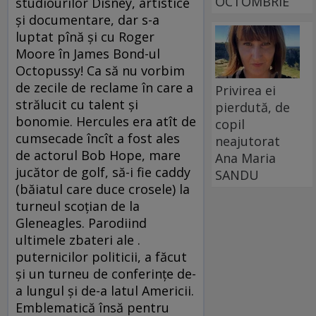
OCTOMBRIE
studiourilor Disney, artistice
şi documentare, dar s-a
luptat pînă şi cu Roger
Moore în James Bond-ul
Octopussy! Ca să nu vorbim
de zecile de reclame în care a
Privirea ei
strălucit cu talent şi
pierdută, de
bonomie. Hercules era atît de
copil
cumsecade încît a fost ales
neajutorat
de actorul Bob Hope, mare
Ana Maria
jucător de golf, să-i fie caddy
SANDU
(băiatul care duce crosele) la
turneul scoţian de la
Gleneagles. Parodiind
ultimele zbateri ale .
puternicilor politicii, a făcut
şi un turneu de conferinţe de-
a lungul şi de-a latul Americii.
Emblematică însă pentru