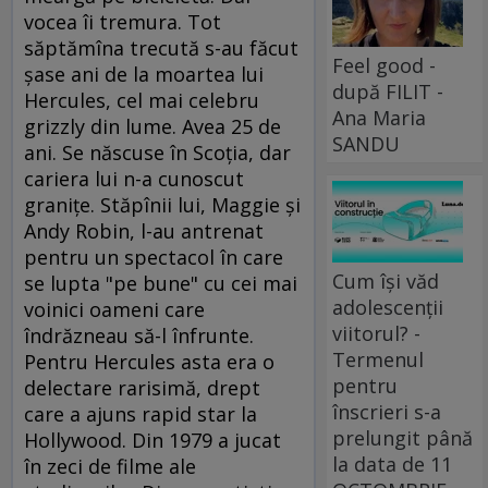
vocea îi tremura. Tot
săptămîna trecută s-au făcut
Feel good -
şase ani de la moartea lui
după FILIT -
Hercules, cel mai celebru
Ana Maria
grizzly din lume. Avea 25 de
SANDU
ani. Se născuse în Scoţia, dar
cariera lui n-a cunoscut
graniţe. Stăpînii lui, Maggie şi
Andy Robin, l-au antrenat
pentru un spectacol în care
Cum își văd
se lupta "pe bune" cu cei mai
adolescenții
voinici oameni care
viitorul? -
îndrăzneau să-l înfrunte.
Termenul
Pentru Hercules asta era o
pentru
delectare rarisimă, drept
înscrieri s-a
care a ajuns rapid star la
prelungit până
Hollywood. Din 1979 a jucat
la data de 11
în zeci de filme ale