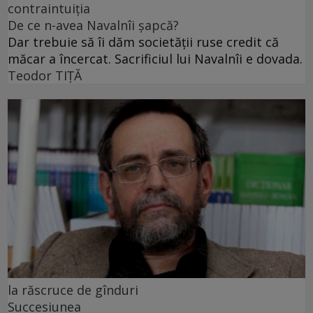
contraintuiția
De ce n-avea Navalnîi șapcă?
Dar trebuie să îi dăm societății ruse credit că
măcar a încercat. Sacrificiul lui Navalnîi e dovada.
Teodor TIŢĂ
la răscruce de gînduri
Succesiunea