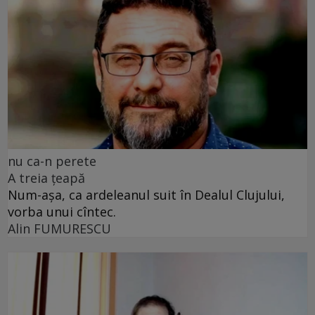
nu ca-n perete
A treia țeapă
Num-așa, ca ardeleanul suit în Dealul Clujului,
vorba unui cîntec.
Alin FUMURESCU