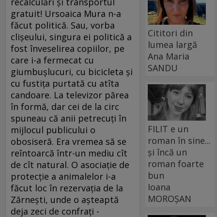
recalculări şi transportul
gratuit! Ursoaica Mura n-a
făcut politică. Sau, vorba
Cititori din
clişeului, singura ei politică a
lumea largă
fost înveselirea copiilor, pe
Ana Maria
care i-a fermecat cu
SANDU
giumbuşlucuri, cu bicicleta şi
cu fustiţa purtată cu atîta
candoare. La televizor părea
în formă, dar cei de la circ
spuneau că anii petrecuţi în
FILIT e un
mijlocul publicului o
roman în sine...
obosiseră. Era vremea să se
și încă un
reîntoarcă într-un mediu cît
roman foarte
de cît natural. O asociaţie de
bun
protecţie a animalelor i-a
Ioana
făcut loc în rezervaţia de la
MOROȘAN
Zărneşti, unde o aşteaptă
deja zeci de confraţi -