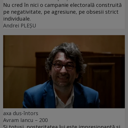
Nu cred în nici o campanie electorală construită
pe negativitate, pe agresiune, pe obsesii strict
individuale.
Andrei PLEŞU
axa dus-întors
Avram Iancu – 200
Și totuși, posteritatea lui este impresionantă și