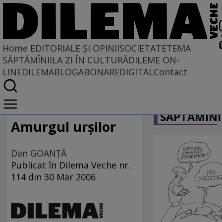
Home
EDITORIALE ȘI OPINII
SOCIETATE
TEMA
SĂPTĂMÎNII
LA ZI ÎN CULTURĂ
DILEME ON-
LINE
DILEMABLOG
ABONARE
DIGITAL
Contact
Home
CARICATU
EDITORIALE ȘI OPINII
SĂPTĂMÎNI
TÎLC SHOW
Amurgul urşilor
Dan GOANŢĂ
Publicat în Dilema Veche nr.
114 din 30 Mar 2006