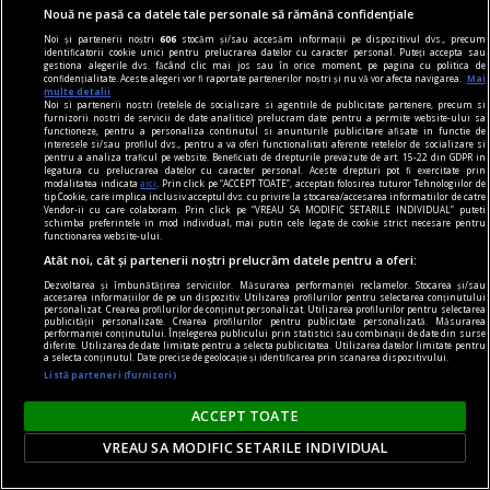
Nouă ne pasă ca datele tale personale să rămână confidențiale
Noi și partenerii noștri
606
stocăm și/sau accesăm informații pe dispozitivul dvs., precum
identificatorii cookie unici pentru prelucrarea datelor cu caracter personal. Puteți accepta sau
gestiona alegerile dvs. făcând clic mai jos sau în orice moment, pe pagina cu politica de
confidențialitate. Aceste alegeri vor fi raportate partenerilor noștri și nu vă vor afecta navigarea.
Mai
multe detalii
Noi si partenerii nostri (retelele de socializare si agentiile de publicitate partenere, precum si
furnizorii nostri de servicii de date analitice) prelucram date pentru a permite website-ului sa
functioneze, pentru a personaliza continutul si anunturile publicitare afisate in functie de
interesele si/sau profilul dvs., pentru a va oferi functionalitati aferente retelelor de socializare si
pentru a analiza traficul pe website. Beneficiati de drepturile prevazute de art. 15-22 din GDPR in
legatura cu prelucrarea datelor cu caracter personal. Aceste drepturi pot fi exercitate prin
modalitatea indicata
aici
. Prin click pe “ACCEPT TOATE”, acceptati folosirea tuturor Tehnologiilor de
tip Cookie, care implica inclusiv acceptul dvs. cu privire la stocarea/accesarea informatiilor de catre
Vendor-ii cu care colaboram. Prin click pe “VREAU SA MODIFIC SETARILE INDIVIDUAL” puteti
schimba preferintele in mod individual, mai putin cele legate de cookie strict necesare pentru
functionarea website-ului.
Atât noi, cât și partenerii noștri prelucrăm datele pentru a oferi:
prof, viața mea
Dezvoltarea și îmbunătățirea serviciilor. Măsurarea performanței reclamelor. Stocarea și/sau
accesarea informațiilor de pe un dispozitiv. Utilizarea profilurilor pentru selectarea conținutului
Viitorul începe ieri
personalizat. Crearea profilurilor de conținut personalizat. Utilizarea profilurilor pentru selectarea
publicității personalizate. Crearea profilurilor pentru publicitate personalizată. Măsurarea
Au mai fost și alte titluri, bineînțeles, poate nu
performanței conținutului. Înțelegerea publicului prin statistici sau combinații de date din surse
diferite. Utilizarea de date limitate pentru a selecta publicitatea. Utilizarea datelor limitate pentru
a selecta conținutul. Date precise de geolocație și identificarea prin scanarea dispozitivului.
atît de cunoscute, unele de psihologie și
Listă parteneri (furnizori)
dezvoltare personală.
Horia CORCHEŞ
ACCEPT TOATE
VREAU SA MODIFIC SETARILE INDIVIDUAL