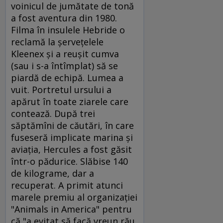
voinicul de jumătate de tonă
a fost aventura din 1980.
Filma în insulele Hebride o
reclamă la şerveţelele
Kleenex şi a reuşit cumva
(sau i s-a întîmplat) să se
piardă de echipă. Lumea a
vuit. Portretul ursului a
apărut în toate ziarele care
contează. După trei
săptămîni de căutări, în care
fuseseră implicate marina şi
aviaţia, Hercules a fost găsit
într-o pădurice. Slăbise 140
de kilograme, dar a
recuperat. A primit atunci
marele premiu al organizaţiei
"Animals in America" pentru
că "a evitat să facă vreun rău