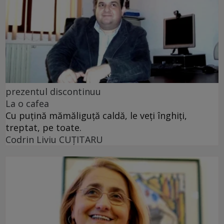
prezentul discontinuu
La o cafea
Cu puţină mămăliguţă caldă, le veţi înghiţi,
treptat, pe toate.
Codrin Liviu CUŢITARU