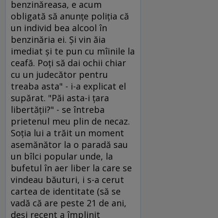
benzinăreasa, e acum
obligată să anunţe poliţia că
un individ bea alcool în
benzinăria ei. Şi vin ăia
imediat şi te pun cu mîinile la
ceafă. Poţi să dai ochii chiar
cu un judecător pentru
treaba asta" - i-a explicat el
supărat. "Păi asta-i ţara
libertăţii?" - se întreba
prietenul meu plin de necaz.
Soţia lui a trăit un moment
asemănător la o paradă sau
un bîlci popular unde, la
bufetul în aer liber la care se
vindeau băuturi, i s-a cerut
cartea de identitate (să se
vadă că are peste 21 de ani,
deşi recent a împlinit