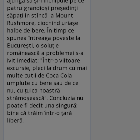
ajungă să şi-i închipuie pe cei
patru grandioşi preşedinţi
săpaţi în stîncă la Mount
Rushmore, ciocnind uriaşe
halbe de bere. În timp ce
spunea întreaga poveste la
Bucureşti, o soluţie
românească a problemei s-a
ivit imediat: "Într-o viitoare
excursie, pleci la drum cu mai
multe cutii de Coca Cola
umplute cu bere sau de ce
nu, cu ţuica noastră
strămoşească". Concluzia nu
poate fi decît una singură:
bine că trăim într-o ţară
liberă.