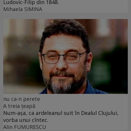
Ludovic-Filip din 1848.
Mihaela SIMINA
nu ca-n perete
A treia țeapă
Num-așa, ca ardeleanul suit în Dealul Clujului,
vorba unui cîntec.
Alin FUMURESCU