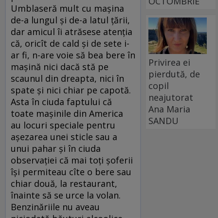
OCTOMBRIE
Umblaseră mult cu maşina
de-a lungul şi de-a latul ţării,
dar amicul îi atrăsese atenţia
că, oricît de cald şi de sete i-
ar fi, n-are voie să bea bere în
Privirea ei
maşină nici dacă stă pe
pierdută, de
scaunul din dreapta, nici în
copil
spate şi nici chiar pe capotă.
neajutorat
Asta în ciuda faptului că
Ana Maria
toate maşinile din America
SANDU
au locuri speciale pentru
aşezarea unei sticle sau a
unui pahar şi în ciuda
observaţiei că mai toţi şoferii
îşi permiteau cîte o bere sau
chiar două, la restaurant,
înainte să se urce la volan.
Benzinăriile nu aveau