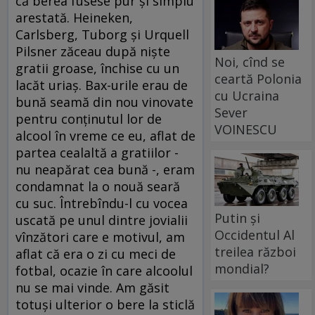
că berea fusese pur şi simplu
arestată. Heineken,
Carlsberg, Tuborg şi Urquell
Pilsner zăceau după nişte
Noi, cînd se
gratii groase, închise cu un
ceartă Polonia
lacăt uriaş. Bax-urile erau de
cu Ucraina
bună seamă din nou vinovate
Sever
pentru conţinutul lor de
VOINESCU
alcool în vreme ce eu, aflat de
partea cealaltă a gratiilor -
nu neapărat cea bună -, eram
condamnat la o nouă seară
cu suc. Întrebîndu-l cu vocea
Putin și
uscată pe unul dintre jovialii
Occidentul Al
vînzători care e motivul, am
treilea război
aflat că era o zi cu meci de
mondial?
fotbal, ocazie în care alcoolul
nu se mai vinde. Am găsit
totuşi ulterior o bere la sticlă