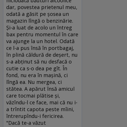
niciodată băuturi alcoolice
dar, povestea prietenul meu,
odată a găsit pe şosea un
magazin lîngă o benzinărie.
Şi-a luat de acolo un întreg
bax pentru momentul în care
va ajunge la un hotel. Odată
ce l-a pus însă în portbagaj,
în plină căldură de deşert, nu
s-a abţinut să nu desfacă o
cutie ca s-o dea pe gît. În
fond, nu era în maşină, ci
lîngă ea. Nu mergea, ci
stătea. A apărut însă amicul
care tocmai plătise şi,
văzîndu-l ce face, mai că nu i-
a trîntit capota peste mîini,
întrerupîndu-i fericirea.
"Dacă te-a văzut