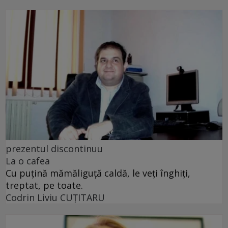
prezentul discontinuu
La o cafea
Cu puţină mămăliguţă caldă, le veţi înghiţi,
treptat, pe toate.
Codrin Liviu CUŢITARU