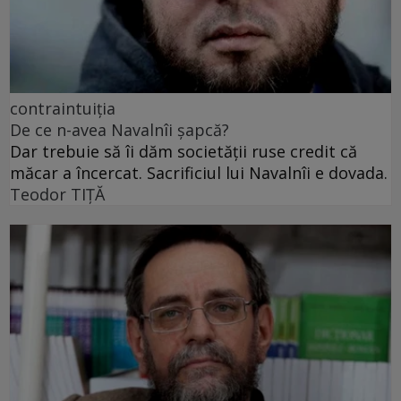
contraintuiția
De ce n-avea Navalnîi șapcă?
Dar trebuie să îi dăm societății ruse credit că
măcar a încercat. Sacrificiul lui Navalnîi e dovada.
Teodor TIŢĂ