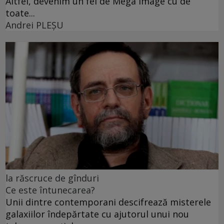
Altfel, devenim un fel de Mega Image cu de
toate...
Andrei PLEŞU
la răscruce de gînduri
Ce este întunecarea?
Unii dintre contemporani descifrează misterele
galaxiilor îndepărtate cu ajutorul unui nou