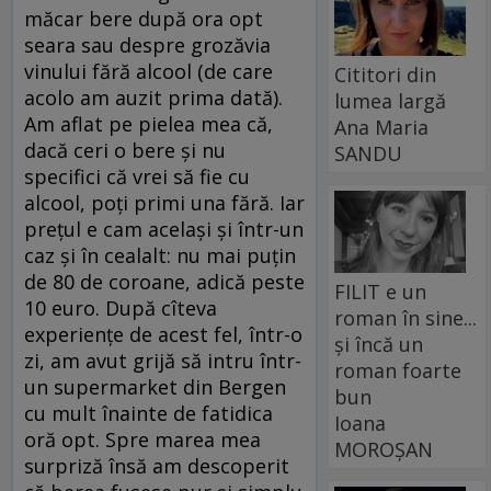
măcar bere după ora opt
seara sau despre grozăvia
vinului fără alcool (de care
Cititori din
acolo am auzit prima dată).
lumea largă
Am aflat pe pielea mea că,
Ana Maria
dacă ceri o bere şi nu
SANDU
specifici că vrei să fie cu
alcool, poţi primi una fără. Iar
preţul e cam acelaşi şi într-un
caz şi în cealalt: nu mai puţin
de 80 de coroane, adică peste
FILIT e un
10 euro. După cîteva
roman în sine...
experienţe de acest fel, într-o
și încă un
zi, am avut grijă să intru într-
roman foarte
un supermarket din Bergen
bun
cu mult înainte de fatidica
Ioana
oră opt. Spre marea mea
MOROȘAN
surpriză însă am descoperit