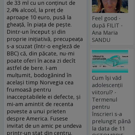
de 33 ml cu un conţinut de
2,4% alcool, la preţ de
aproape 10 euro, pusă la
Feel good -
gheaţă, în piaţa de peşte.
după FILIT -
Dintr-un început şi din
Ana Maria
proprie iniţiativă, precupeaţa
SANDU
s-a scuzat (într-o engleză de
BBC) că, din păcate, nu-mi
poate oferi în acea zi decît
astfel de bere. I-am
mulţumit, bodogănind în
Cum își văd
acelaşi timp Norvegia cea
adolescenții
frumoasă pentru
viitorul? -
inacceptabilele ei defecte, şi
Termenul
mi-am amintit de recenta
pentru
poveste a unui prieten
înscrieri s-a
despre America. Fusese
prelungit până
invitat de un amic pe undeva
la data de 11
printr-un stat din centru.