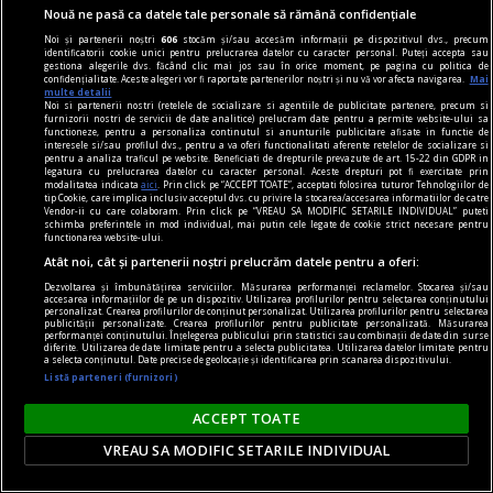
dicționarului nu poate fi sigur de excluderea unei
Nouă ne pasă ca datele tale personale să rămână confidențiale
construcții.
Noi și partenerii noștri
606
stocăm și/sau accesăm informații pe dispozitivul dvs., precum
identificatorii cookie unici pentru prelucrarea datelor cu caracter personal. Puteți accepta sau
Rodica ZAFIU
gestiona alegerile dvs. făcând clic mai jos sau în orice moment, pe pagina cu politica de
confidențialitate. Aceste alegeri vor fi raportate partenerilor noștri și nu vă vor afecta navigarea.
Mai
multe detalii
Noi si partenerii nostri (retelele de socializare si agentiile de publicitate partenere, precum si
furnizorii nostri de servicii de date analitice) prelucram date pentru a permite website-ului sa
functioneze, pentru a personaliza continutul si anunturile publicitare afisate in functie de
interesele si/sau profilul dvs., pentru a va oferi functionalitati aferente retelelor de socializare si
pentru a analiza traficul pe website. Beneficiati de drepturile prevazute de art. 15-22 din GDPR in
legatura cu prelucrarea datelor cu caracter personal. Aceste drepturi pot fi exercitate prin
modalitatea indicata
aici
. Prin click pe “ACCEPT TOATE”, acceptati folosirea tuturor Tehnologiilor de
tip Cookie, care implica inclusiv acceptul dvs. cu privire la stocarea/accesarea informatiilor de catre
Vendor-ii cu care colaboram. Prin click pe “VREAU SA MODIFIC SETARILE INDIVIDUAL” puteti
schimba preferintele in mod individual, mai putin cele legate de cookie strict necesare pentru
functionarea website-ului.
Atât noi, cât și partenerii noștri prelucrăm datele pentru a oferi:
Dezvoltarea și îmbunătățirea serviciilor. Măsurarea performanței reclamelor. Stocarea și/sau
accesarea informațiilor de pe un dispozitiv. Utilizarea profilurilor pentru selectarea conținutului
personalizat. Crearea profilurilor de conținut personalizat. Utilizarea profilurilor pentru selectarea
publicității personalizate. Crearea profilurilor pentru publicitate personalizată. Măsurarea
performanței conținutului. Înțelegerea publicului prin statistici sau combinații de date din surse
diferite. Utilizarea de date limitate pentru a selecta publicitatea. Utilizarea datelor limitate pentru
a selecta conținutul. Date precise de geolocație și identificarea prin scanarea dispozitivului.
Listă parteneri (furnizori)
prof, viața mea
ACCEPT TOATE
Viitorul începe ieri
VREAU SA MODIFIC SETARILE INDIVIDUAL
Au mai fost și alte titluri, bineînțeles, poate nu
atît de cunoscute, unele de psihologie și