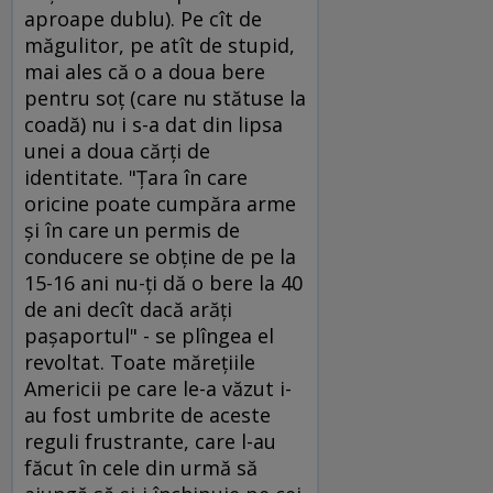
aproape dublu). Pe cît de
măgulitor, pe atît de stupid,
mai ales că o a doua bere
pentru soţ (care nu stătuse la
coadă) nu i s-a dat din lipsa
unei a doua cărţi de
identitate. "Ţara în care
oricine poate cumpăra arme
şi în care un permis de
conducere se obţine de pe la
15-16 ani nu-ţi dă o bere la 40
de ani decît dacă arăţi
paşaportul" - se plîngea el
revoltat. Toate măreţiile
Americii pe care le-a văzut i-
au fost umbrite de aceste
reguli frustrante, care l-au
făcut în cele din urmă să