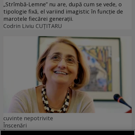
„Strîmbă-Lemne” nu are, după cum se vede, o
tipologie fixă, el variind imagistic în funcţie de
marotele fiecărei generaţii.
Codrin Liviu CUŢITARU
cuvinte nepotrivite
Înscenări
În lipsa exemplelor, utilizatorul obișnuit al