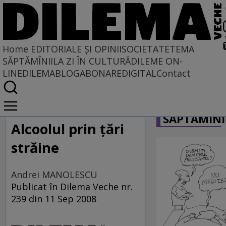
Home
EDITORIALE ȘI OPINII
SOCIETATE
TEMA
SĂPTĂMÎNII
LA ZI ÎN CULTURĂ
DILEME ON-
LINE
DILEMABLOG
ABONARE
DIGITAL
Contact
Home
CARICATU
EDITORIALE ȘI OPINII
SĂPTĂMÎNI
TÎLC SHOW
Alcoolul prin ţări
străine
Andrei MANOLESCU
Publicat în Dilema Veche nr.
239 din 11 Sep 2008