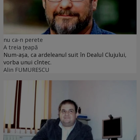
nu ca-n perete
A treia țeapă
Num-așa, ca ardeleanul suit în Dealul Clujului,
vorba unui cîntec.
Alin FUMURESCU