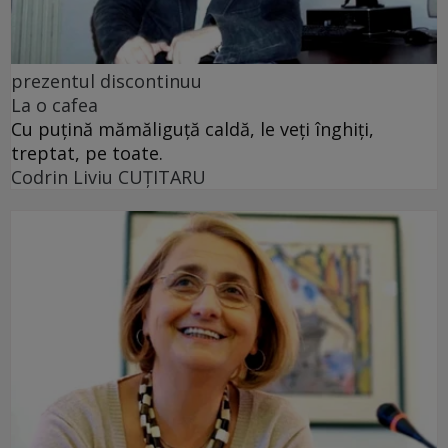
prezentul discontinuu
La o cafea
Cu puţină mămăliguţă caldă, le veţi înghiţi,
treptat, pe toate.
Codrin Liviu CUŢITARU