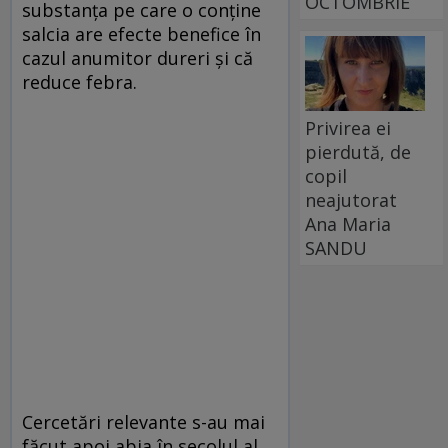
OCTOMBRIE
substanța pe care o conține
salcia are efecte benefice în
cazul anumitor dureri și că
reduce febra.
Privirea ei
pierdută, de
copil
neajutorat
Ana Maria
SANDU
Cercetări relevante s-au mai
făcut apoi abia în secolul al