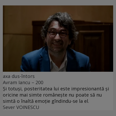
axa dus-întors
Avram Iancu – 200
Și totuși, posteritatea lui este impresionantă și
oricine mai simte românește nu poate să nu
simtă o înaltă emoție gîndindu-se la el.
Sever VOINESCU