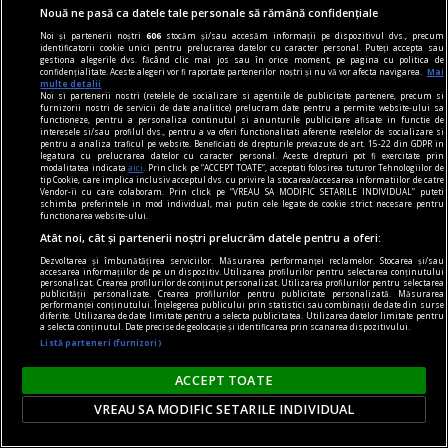
Nouă ne pasă ca datele tale personale să rămână confidențiale
Noi și partenerii noștri
606
stocăm și/sau accesăm informații pe dispozitivul dvs., precum
identificatorii cookie unici pentru prelucrarea datelor cu caracter personal. Puteți accepta sau
gestiona alegerile dvs. făcând clic mai jos sau în orice moment, pe pagina cu politica de
confidențialitate. Aceste alegeri vor fi raportate partenerilor noștri și nu vă vor afecta navigarea.
Mai
multe detalii
Noi si partenerii nostri (retelele de socializare si agentiile de publicitate partenere, precum si
furnizorii nostri de servicii de date analitice) prelucram date pentru a permite website-ului sa
functioneze, pentru a personaliza continutul si anunturile publicitare afisate in functie de
interesele si/sau profilul dvs., pentru a va oferi functionalitati aferente retelelor de socializare si
pentru a analiza traficul pe website. Beneficiati de drepturile prevazute de art. 15-22 din GDPR in
prof, viața mea
legatura cu prelucrarea datelor cu caracter personal. Aceste drepturi pot fi exercitate prin
modalitatea indicata
aici
. Prin click pe “ACCEPT TOATE”, acceptati folosirea tuturor Tehnologiilor de
Viitorul începe ieri
tip Cookie, care implica inclusiv acceptul dvs. cu privire la stocarea/accesarea informatiilor de catre
Vendor-ii cu care colaboram. Prin click pe “VREAU SA MODIFIC SETARILE INDIVIDUAL” puteti
Au mai fost și alte titluri, bineînțeles, poate nu
schimba preferintele in mod individual, mai putin cele legate de cookie strict necesare pentru
functionarea website-ului.
atît de cunoscute, unele de psihologie și
Atât noi, cât și partenerii noștri prelucrăm datele pentru a oferi:
dezvoltare personală.
Dezvoltarea și îmbunătățirea serviciilor. Măsurarea performanței reclamelor. Stocarea și/sau
accesarea informațiilor de pe un dispozitiv. Utilizarea profilurilor pentru selectarea conținutului
Horia CORCHEŞ
personalizat. Crearea profilurilor de conținut personalizat. Utilizarea profilurilor pentru selectarea
publicității personalizate. Crearea profilurilor pentru publicitate personalizată. Măsurarea
performanței conținutului. Înțelegerea publicului prin statistici sau combinații de date din surse
diferite. Utilizarea de date limitate pentru a selecta publicitatea. Utilizarea datelor limitate pentru
a selecta conținutul. Date precise de geolocație și identificarea prin scanarea dispozitivului.
Listă parteneri (furnizori)
ACCEPT TOATE
VREAU SA MODIFIC SETARILE INDIVIDUAL