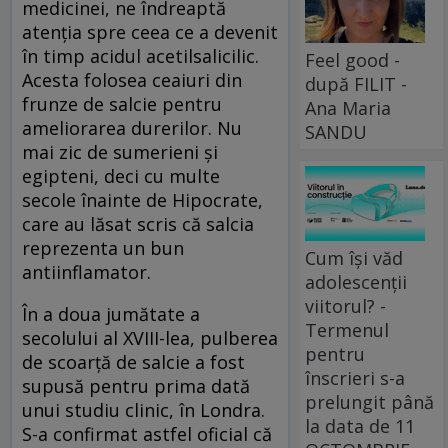
medicinei, ne îndreaptă
atenția spre ceea ce a devenit
în timp acidul acetilsalicilic.
Feel good -
Acesta folosea ceaiuri din
după FILIT -
frunze de salcie pentru
Ana Maria
ameliorarea durerilor. Nu
SANDU
mai zic de sumerieni și
egipteni, deci cu multe
secole înainte de Hipocrate,
care au lăsat scris că salcia
reprezenta un bun
Cum își văd
antiinflamator.
adolescenții
viitorul? -
În a doua jumătate a
Termenul
secolului al XVIII-lea, pulberea
pentru
de scoarță de salcie a fost
înscrieri s-a
supusă pentru prima dată
prelungit până
unui studiu clinic, în Londra.
la data de 11
S-a confirmat astfel oficial că