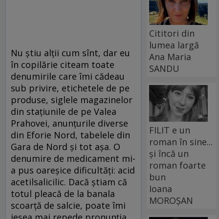
Cititori din
lumea largă
Nu știu alții cum sînt, dar eu
Ana Maria
în copilărie citeam toate
SANDU
denumirile care îmi cădeau
sub privire, etichetele de pe
produse, siglele magazinelor
din stațiunile de pe Valea
Prahovei, anunțurile diverse
FILIT e un
din Eforie Nord, tabelele din
roman în sine...
Gara de Nord și tot așa. O
și încă un
denumire de medicament mi-
roman foarte
a pus oareșice dificultăți: acid
bun
acetilsalicilic. Dacă știam că
Ioana
totul pleacă de la banala
MOROȘAN
scoarță de salcie, poate îmi
ieșea mai repede pronunția.