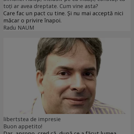
toți ar avea dreptate. Cum vine asta?
Care fac un pact cu tine. Și nu mai acceptă nici
măcar o privire înapoi.
Radu NAUM
libertstea de impresie
Buon appetito!
Dar, apropo, cred că, după ce a făcut lumea,