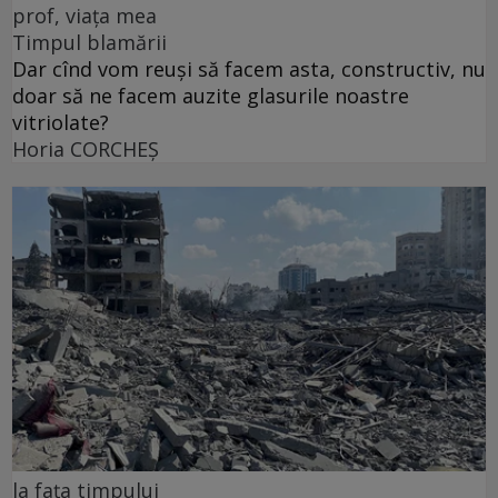
prof, viața mea
Timpul blamării
Dar cînd vom reuși să facem asta, constructiv, nu
doar să ne facem auzite glasurile noastre
vitriolate?
Horia CORCHEŞ
la fața timpului