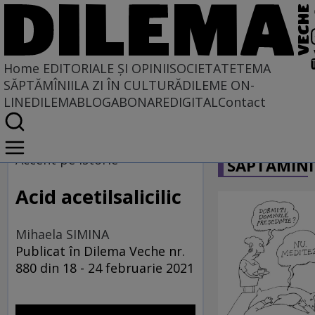
Home
EDITORIALE ȘI OPINII
SOCIETATE
TEMA
SĂPTĂMÎNII
LA ZI ÎN CULTURĂ
DILEME ON-
LINE
DILEMABLOG
ABONARE
DIGITAL
Contact
Home
CARICATU
EDITORIALE ȘI OPINII
Accent pe istorie
SĂPTĂMÎNI
TÎLC SHOW
Acid acetilsalicilic
Mihaela SIMINA
Publicat în Dilema Veche nr.
880 din 18 - 24 februarie 2021