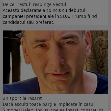
De ce „restul” respinge Vestul
Această declarație a coincis cu debutul
campaniei prezidențiale în SUA, Trump fiind
candidatul său preferat.
un sport la răsărit
Dacă asculți toate părțile implicate în cazul
Simonei Halep, inclusiv pe ea însăși, constați că