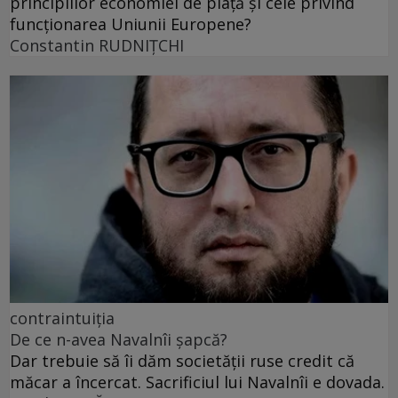
principiilor economiei de piață și cele privind
funcționarea Uniunii Europene?
Constantin RUDNIŢCHI
contraintuiția
De ce n-avea Navalnîi șapcă?
Dar trebuie să îi dăm societății ruse credit că
măcar a încercat. Sacrificiul lui Navalnîi e dovada.