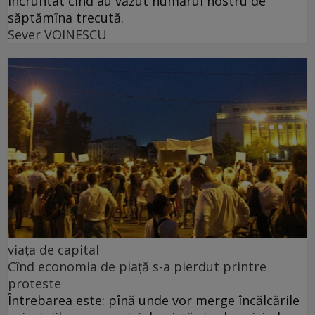
încruntat cînd au văzut numărul nostru de
săptămîna trecută.
Sever VOINESCU
viața de capital
Cînd economia de piață s-a pierdut printre
proteste
Întrebarea este: pînă unde vor merge încălcările