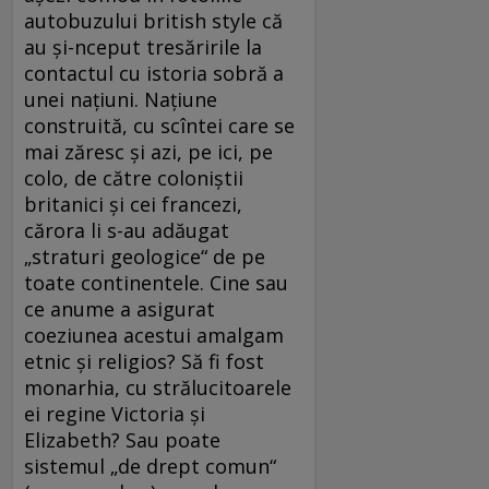
autobuzului british style că
au şi-nceput tresăririle la
contactul cu istoria sobră a
unei naţiuni. Naţiune
construită, cu scîntei care se
mai zăresc şi azi, pe ici, pe
colo, de către coloniştii
britanici şi cei francezi,
cărora li s-au adăugat
„straturi geologice“ de pe
toate continentele. Cine sau
ce anume a asigurat
coeziunea acestui amalgam
etnic şi religios? Să fi fost
monarhia, cu strălucitoarele
ei regine Victoria şi
Elizabeth? Sau poate
sistemul „de drept comun“