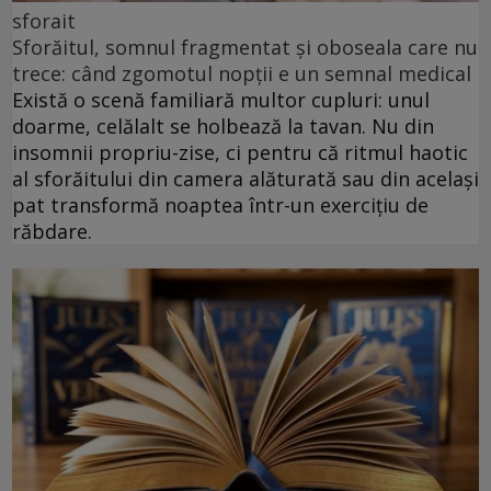
sforait
Sforăitul, somnul fragmentat și oboseala care nu
trece: când zgomotul nopții e un semnal medical
Există o scenă familiară multor cupluri: unul
doarme, celălalt se holbează la tavan. Nu din
insomnii propriu-zise, ci pentru că ritmul haotic
al sforăitului din camera alăturată sau din același
pat transformă noaptea într-un exercițiu de
răbdare.