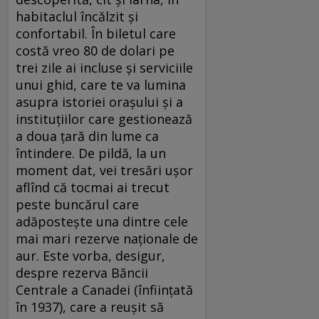
habitaclul încălzit şi
confortabil. În biletul care
costă vreo 80 de dolari pe
trei zile ai incluse şi serviciile
unui ghid, care te va lumina
asupra istoriei oraşului şi a
instituţiilor care gestionează
a doua ţară din lume ca
întindere. De pildă, la un
moment dat, vei tresări uşor
aflînd că tocmai ai trecut
peste buncărul care
adăposteşte una dintre cele
mai mari rezerve naţionale de
aur. Este vorba, desigur,
despre rezerva Băncii
Centrale a Canadei (înfiinţată
în 1937), care a reuşit să