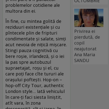
OCTOMBRIE
problemelor cotidiene ale
multora din ei.
În fine, cu mintea golită de
reziduuri existenţiale şi cu
Privirea ei
pîntecele plin de fripturi
pierdută, de
condimentate şi salate, simţi
copil
acut nevoia de niţică mişcare.
neajutorat
Stingi pauza cognitivă cu
Ana Maria
bere roşie, irlandeză, şi o iei
SANDU
la pas spre autobuzul
supraetajat, roşu şi el, cu
care poţi face cîte tururi ale
oraşului pofteşti. Hop-on –
hop-off City ­Tour, authentic
London style… Iată vehiculul
în care-ţi faci siesta liniştit,
atît vara, în zona
descoperită, cît şi iarna, în