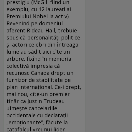
prestigiu (McGill fiind un
exemplu, cu 12 laureaţi ai
Premiului Nobel la activ).
Revenind pe domeniul
aferent Rideau Hall, trebuie
spus că personalităţi politice
şi actori celebri din întreaga
lume au sădit aici cîte un
arbore, fixînd în memoria
colectivă impresia că
recunosc Canada drept un
furnizor de stabilitate pe
plan internaţional. Ce-i drept,
mai nou, cîte-un premier
tînăr ca Justin Trudeau
uimeşte cancelariile
occidentale cu declaraţii
„emoţionante“, făcute la
catafalcul vreunui lider