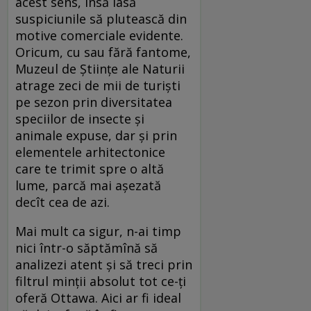
acest sens, însă lasă
suspiciunile să plutească din
motive comerciale evidente.
Oricum, cu sau fără fantome,
Muzeul de Știinţe ale Naturii
atrage zeci de mii de turişti
pe sezon prin diversitatea
speciilor de insecte şi
animale expuse, dar şi prin
elementele arhitectonice
care te trimit spre o altă
lume, parcă mai aşezată
decît cea de azi.
Mai mult ca sigur, n-ai timp
nici într-o săptămînă să
analizezi atent şi să treci prin
filtrul minţii absolut tot ce-ţi
oferă Ottawa. Aici ar fi ideal