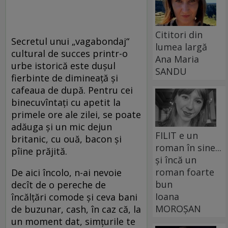
Cititori din
Secretul unui „vagabondaj“
lumea largă
cultural de succes printr-o
Ana Maria
urbe istorică este duşul
SANDU
fierbinte de dimineaţă şi
cafeaua de după. Pentru cei
binecuvîntaţi cu apetit la
primele ore ale zilei, se poate
adăuga şi un mic dejun
FILIT e un
britanic, cu ouă, bacon şi
roman în sine...
pîine prăjită.
și încă un
roman foarte
De aici încolo, n-ai nevoie
bun
decît de o pereche de
Ioana
încălţări comode şi ceva bani
MOROȘAN
de buzunar, cash, în caz că, la
un moment dat, simţurile te