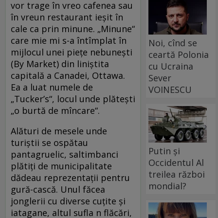
vor trage în vreo cafenea sau
în vreun restaurant ieşit în
cale ca prin minune. „Minune“
care mie mi s-a întîmplat în
Noi, cînd se
mijlocul unei pieţe nebuneşti
ceartă Polonia
(By Market) din liniştita
cu Ucraina
capitală a Canadei, Ottawa.
Sever
Ea a luat numele de
VOINESCU
„Tucker’s“, locul unde plăteşti
„o burtă de mîncare“.
Alături de mesele unde
turiştii se ospătau
Putin și
pantagruelic, saltimbanci
Occidentul Al
plătiţi de municipalitate
treilea război
dădeau reprezentaţii pentru
mondial?
gură-cască. Unul făcea
jonglerii cu diverse cuţite şi
iatagane, altul sufla n flăcări,