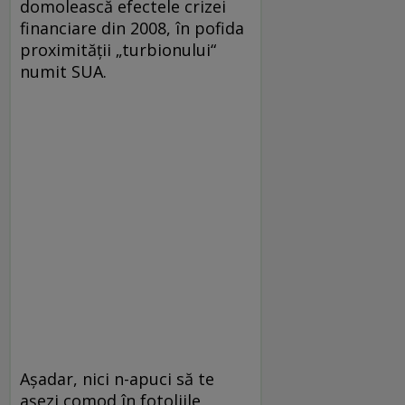
domolească efectele crizei
financiare din 2008, în pofida
proximităţii „turbionului“
numit SUA.
Aşadar, nici n-apuci să te
aşezi comod în fotoliile