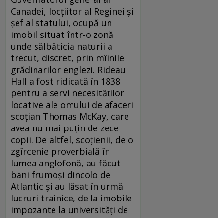
Canadei, locţiitor al Reginei şi
şef al statului, ocupă un
imobil situat într-o zonă
unde sălbăticia naturii a
trecut, discret, prin mîinile
grădinarilor englezi. Rideau
Hall a fost ridicată în 1838
pentru a servi necesităţilor
locative ale omului de afaceri
scoţian Thomas McKay, care
avea nu mai puţin de zece
copii. De altfel, scoţienii, de o
zgîrcenie proverbială în
lumea anglofonă, au făcut
bani frumoşi dincolo de
Atlantic şi au lăsat în urmă
lucruri trainice, de la imobile
impozante la universităţi de