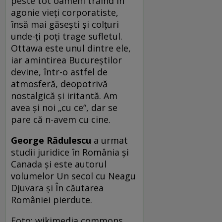
peste tot oameni trăind în
agonie vieţi corporatiste,
însă mai găseşti şi colţuri
unde-ţi poţi trage sufletul.
Ottawa este unul dintre ele,
iar amintirea Bucureştilor
devine, într-o astfel de
atmosferă, deopotrivă
nostalgică şi iritantă. Am
avea şi noi „cu ce“, dar se
pare că n-avem cu cine.
George Rădulescu
a urmat
studii juridice în România şi
Canada şi este autorul
volumelor Un secol cu Neagu
Djuvara şi În căutarea
României pierdute.
Foto: wikimedia commons