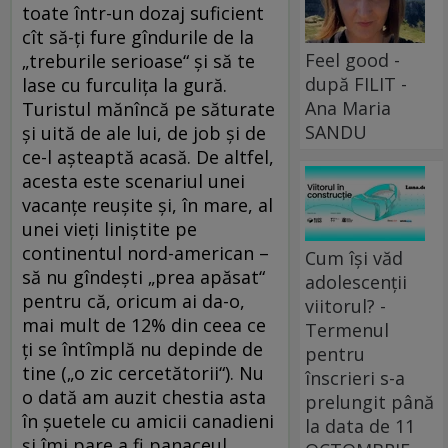
toate într-un dozaj suficient
cît să-ţi fure gîndurile de la
Feel good -
„treburile serioase“ şi să te
după FILIT -
lase cu furculiţa la gură.
Ana Maria
Turistul mănîncă pe săturate
SANDU
şi uită de ale lui, de job şi de
ce-l aşteaptă acasă. De altfel,
acesta este scenariul unei
vacanţe reuşite şi, în mare, al
unei vieţi liniştite pe
continentul nord-american –
Cum își văd
să nu gîndeşti „prea apăsat“
adolescenții
pentru că, oricum ai da-o,
viitorul? -
mai mult de 12% din ceea ce
Termenul
ţi se întîmplă nu depinde de
pentru
tine („o zic cercetătorii“). Nu
înscrieri s-a
o dată am auzit chestia asta
prelungit până
în şuetele cu amicii canadieni
la data de 11
şi îmi pare a fi panaceul