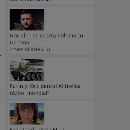
Noi, cînd se ceartă Polonia cu
Ucraina
Sever VOINESCU
e
e
Putin și Occidentul Al treilea
război mondial?
m
Feel good - după FILIT -