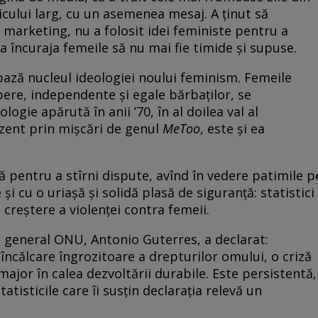
blicului larg, cu un asemenea mesaj. A ținut să
 marketing, nu a folosit idei feministe pentru a
a încuraja femeile să nu mai fie timide și supuse.
 bază nucleul ideologiei noului feminism. Femeile
bere, independente și egale bărbaților, se
logie apărută în anii ’70, în al doilea val al
zent prin mișcări de genul
MeToo
, este și ea
tă pentru a stîrni dispute, avînd în vedere patimile p
și cu o uriașă și solidă plasă de siguranță: statistici
creștere a violenței contra femeii.
ul general ONU, Antonio Guterres, a declarat:
încălcare îngrozitoare a drepturilor omului, o criză
ajor în calea dezvoltării durabile. Este persistentă,
tatisticile care îi susțin declarația relevă un