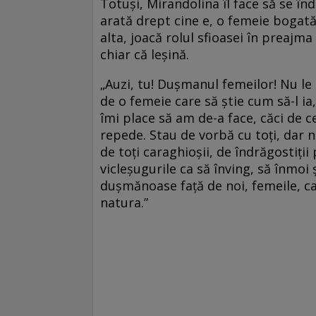
Totuși, Mirandolina îl face să se î
arată drept cine e, o femeie bogată
alta, joacă rolul sfioasei în preajma
chiar că leșină.
„Auzi, tu! Dușmanul femeilor! Nu le
de o femeie care să știe cum să-l ia
îmi place să am de-a face, căci de c
repede. Stau de vorbă cu toți, dar 
de toți caraghioșii, de îndrăgostiții
vicleșugurile ca să înving, să înmoi 
dușmănoase față de noi, femeile, ca
natura.”