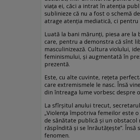
viața ei, căci a intrat în atenția pu
sublinieze că nu a fost o schemă de
atrage atenția mediatică, ci pentru 
Luată la bani mărunți, piesa are la
care, pentru a demonstra că sînt li
masculinizează. Cultura violului, ideo
feminismului, și augmentată în pre
prezentă.
Este, cu alte cuvinte, rețeta perfec
care extremismele le nasc. Însă vine 
din întreaga lume vorbesc despre o 
La sfîrșitul anului trecut, secretar
„Violența împotriva femeilor este o 
de sănătate publică și un obstacol m
răspîndită și se înrăutățește”. Însă s
fenomen.