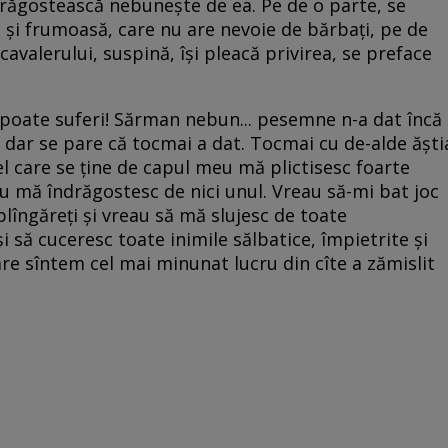
ndrăgostească nebunește de ea. Pe de o parte, se
 și frumoasă, care nu are nevoie de bărbați, pe de
 cavalerului, suspină, își pleacă privirea, se preface
 poate suferi! Sărman nebun... pesemne n-a dat încă
, dar se pare că tocmai a dat. Tocmai cu de-alde ăști
el care se ține de capul meu mă plictisesc foarte
nu mă îndrăgostesc de nici unul. Vreau să-mi bat joc
 plîngăreți și vreau să mă slujesc de toate
și să cuceresc toate inimile sălbatice, împietrite și
re sîntem cel mai minunat lucru din cîte a zămislit