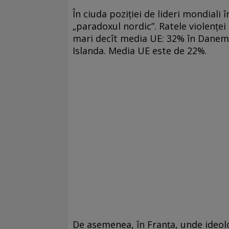
În ciuda poziției de lideri mondiali 
„paradoxul nordic”. Ratele violențe
mari decît media UE: 32% în Danema
Islanda. Media UE este de 22%.
De asemenea, în Franța, unde ideolo