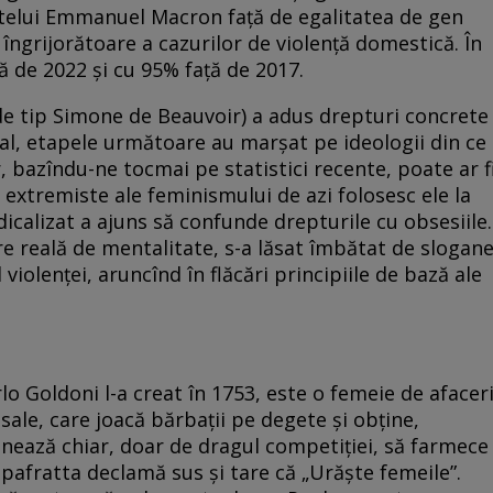
telui Emmanuel Macron față de egalitatea de gen
îngrijorătoare a cazurilor de violență domestică. În
ă de 2022 și cu 95% față de 2017.
e tip Simone de Beauvoir) a adus drepturi concrete
nal, etapele următoare au marșat pe ideologii din ce
, bazîndu-ne tocmai pe statistici recente, poate ar f
extremiste ale feminismului de azi folosesc ele la
calizat a ajuns să confunde drepturile cu obsesiile.
e reală de mentalitate, s-a lăsat îmbătat de slogan
 violenței, aruncînd în flăcări principiile de bază ale
o Goldoni l-a creat în 1753, este o femeie de afaceri
ale, care joacă bărbații pe degete și obține,
nează chiar, doar de dragul competiției, să farmece
ipafratta declamă sus și tare că „Urăște femeile”.