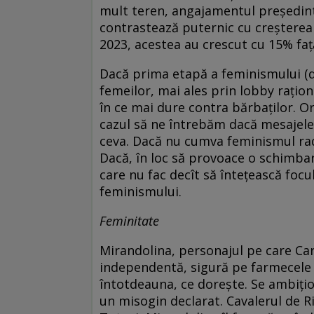
mult teren, angajamentul președin
contrastează puternic cu creșterea 
2023, acestea au crescut cu 15% faț
Dacă prima etapă a feminismului (d
femeilor, mai ales prin lobby rațio
în ce mai dure contra bărbaților. Or
cazul să ne întrebăm dacă mesajele 
ceva. Dacă nu cumva feminismul radi
Dacă, în loc să provoace o schimbar
care nu fac decît să întețească focul
feminismului.
Feminitate
Mirandolina, personajul pe care Carl
independentă, sigură pe farmecele s
întotdeauna, ce dorește. Se ambițio
un misogin declarat. Cavalerul de R