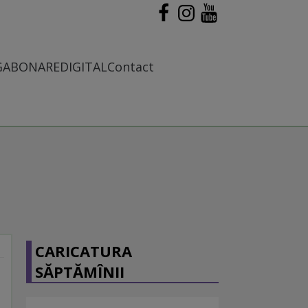
G
ABONARE
DIGITAL
Contact
CARICATURA
SĂPTĂMÎNII