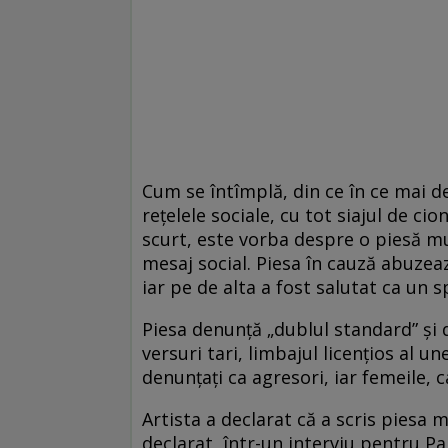
Cum se întîmplă, din ce în ce mai d
rețelele sociale, cu tot siajul de ci
scurt, este vorba despre o piesă mu
mesaj social. Piesa în cauză abuzea
iar pe de alta a fost salutat ca un 
Piesa denunță „dublul standard” și
versuri tari, limbajul licențios al un
denunțați ca agresori, iar femeile, 
Artista a declarat că a scris piesa m
declarat, într-un interviu pentru Pa