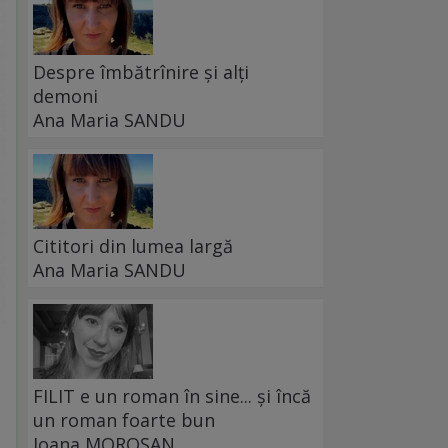
Despre îmbătrînire și alți
demoni
Ana Maria SANDU
Cititori din lumea largă
Ana Maria SANDU
FILIT e un roman în sine... și încă
un roman foarte bun
Ioana MOROȘAN