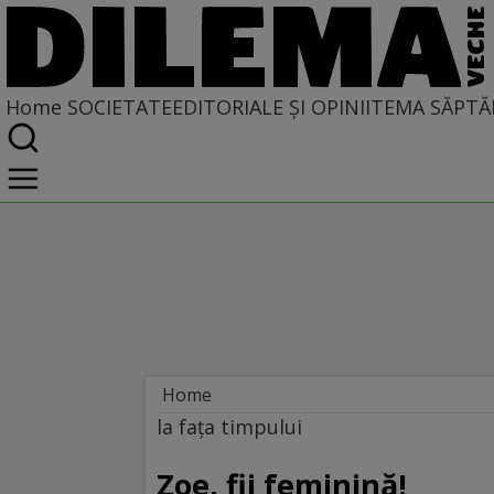
Home
SOCIETATE
EDITORIALE ȘI OPINII
TEMA SĂPTĂ
Home
Societate
la fața timpului
Zoe, fii feminină!