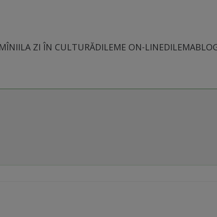
MÎNII
LA ZI ÎN CULTURĂ
DILEME ON-LINE
DILEMABLO