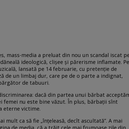
es, mass-media a preluat din nou un scandal iscat p
ondăneală ideologică, clișee și părerisme inflamate. P
zicală, lansată pe 14 februarie, cu pretenție de
ză de un limbaj dur, care pe de o parte a indignat,
spărgător de tabuuri.
 discriminarea: dacă din partea unui bărbat acceptă
ei femei nu este bine văzut. În plus, bărbații sînt
ca eterne victime.
ai mult ca să fie „înțeleasă, decît ascultată”. A mai
gina de media, că a trăit cele mai frumoase zile din