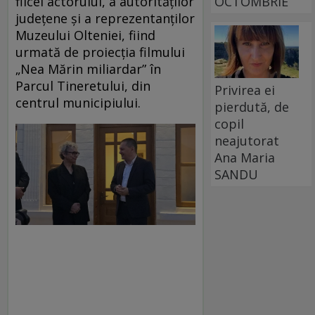
fiicei actorului, a autorităților
OCTOMBRIE
județene și a reprezentanților
Muzeului Olteniei, fiind
urmată de proiecția filmului
„Nea Mărin miliardar” în
Parcul Tineretului, din
Privirea ei
centrul municipiului.
pierdută, de
copil
neajutorat
Ana Maria
SANDU