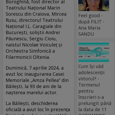
Boroghină, fost director al
Teatrului Național Marin
Sorescu din Craiova, Mircea
Feel good -
Rusu, directorul Teatrului
după FILIT -
Național I.L. Caragiale din
Ana Maria
București, soliștii Andrei
SANDU
Păunescu, Sergiu Cioiu,
naistul Nicolae Voiculeț și
Orchestra Simfonică a
Filarmonicii Oltenia.
Cum își văd
Duminică, 7 aprilie 2024, a
adolescenții
avut loc inaugurarea Casei
viitorul? -
Memoriale „Amza Pellea” din
Termenul
Băilești, la 93 de ani de la
pentru
nașterea marelui actor.
înscrieri s-a
La Băilești, deschiderea
prelungit până
oficială a avut loc în prezența
la data de 11