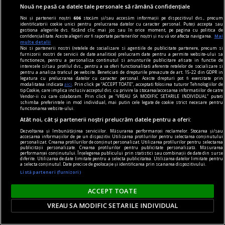
Nouă ne pasă ca datele tale personale să rămână confidențiale
Noi și partenerii noștri
606
stocăm și/sau accesăm informații pe dispozitivul dvs., precum
identificatorii cookie unici pentru prelucrarea datelor cu caracter personal. Puteți accepta sau
gestiona alegerile dvs. făcând clic mai jos sau în orice moment, pe pagina cu politica de
confidențialitate. Aceste alegeri vor fi raportate partenerilor noștri și nu vă vor afecta navigarea.
Mai
multe detalii
Noi si partenerii nostri (retelele de socializare si agentiile de publicitate partenere, precum si
furnizorii nostri de servicii de date analitice) prelucram date pentru a permite website-ului sa
functioneze, pentru a personaliza continutul si anunturile publicitare afisate in functie de
interesele si/sau profilul dvs., pentru a va oferi functionalitati aferente retelelor de socializare si
pentru a analiza traficul pe website. Beneficiati de drepturile prevazute de art. 15-22 din GDPR in
legatura cu prelucrarea datelor cu caracter personal. Aceste drepturi pot fi exercitate prin
modalitatea indicata
aici
. Prin click pe “ACCEPT TOATE”, acceptati folosirea tuturor Tehnologiilor de
tip Cookie, care implica inclusiv acceptul dvs. cu privire la stocarea/accesarea informatiilor de catre
Vendor-ii cu care colaboram. Prin click pe “VREAU SA MODIFIC SETARILE INDIVIDUAL” puteti
schimba preferintele in mod individual, mai putin cele legate de cookie strict necesare pentru
confort
functionarea website-ului.
Produse esențiale pentru confortul casei tale
Atât noi, cât și partenerii noștri prelucrăm datele pentru a oferi:
Confortul unei locuințe nu este dat doar de
Dezvoltarea și îmbunătățirea serviciilor. Măsurarea performanței reclamelor. Stocarea și/sau
accesarea informațiilor de pe un dispozitiv. Utilizarea profilurilor pentru selectarea conținutului
dimensiunea spațiului sau de aspectul
personalizat. Crearea profilurilor de conținut personalizat. Utilizarea profilurilor pentru selectarea
publicității personalizate. Crearea profilurilor pentru publicitate personalizată. Măsurarea
mobilierului, ci de modul în care toate
performanței conținutului. Înțelegerea publicului prin statistici sau combinații de date din surse
diferite. Utilizarea de date limitate pentru a selecta publicitatea. Utilizarea datelor limitate pentru
elementele funcționează împreună pentru a crea
a selecta conținutul. Date precise de geolocație și identificarea prin scanarea dispozitivului.
Listă parteneri (furnizori)
o atmosferă echilibrată.
ACCEPT TOATE
VREAU SA MODIFIC SETARILE INDIVIDUAL