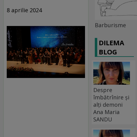
8 aprilie 2024
Barburisme
DILEMA
BLOG
Despre
îmbătrînire și
alți demoni
Ana Maria
SANDU