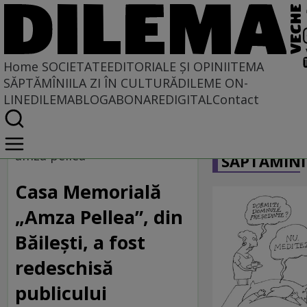
Home
SOCIETATE
EDITORIALE ȘI OPINII
TEMA
SĂPTĂMÎNII
LA ZI ÎN CULTURĂ
DILEME ON-
LINE
DILEMABLOG
ABONARE
DIGITAL
Contact
Home
CARICATU
Societate
amza pellea
SĂPTĂMÎNI
Casa Memorială
„Amza Pellea”, din
Băilești, a fost
redeschisă
publicului