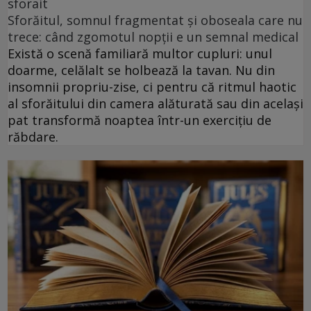
sforait
Sforăitul, somnul fragmentat și oboseala care nu
trece: când zgomotul nopții e un semnal medical
Există o scenă familiară multor cupluri: unul
doarme, celălalt se holbează la tavan. Nu din
insomnii propriu-zise, ci pentru că ritmul haotic
al sforăitului din camera alăturată sau din același
pat transformă noaptea într-un exercițiu de
răbdare.