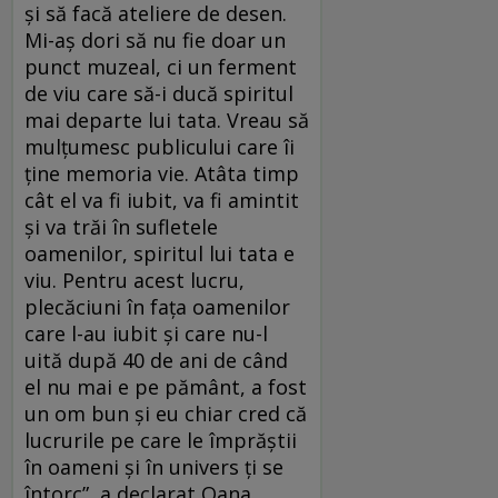
și să facă ateliere de desen.
Mi-aș dori să nu fie doar un
punct muzeal, ci un ferment
de viu care să-i ducă spiritul
mai departe lui tata. Vreau să
mulțumesc publicului care îi
ține memoria vie. Atâta timp
cât el va fi iubit, va fi amintit
și va trăi în sufletele
oamenilor, spiritul lui tata e
viu. Pentru acest lucru,
plecăciuni în fața oamenilor
care l-au iubit și care nu-l
uită după 40 de ani de când
el nu mai e pe pământ, a fost
un om bun și eu chiar cred că
lucrurile pe care le împrăștii
în oameni și în univers ți se
întorc”, a declarat Oana