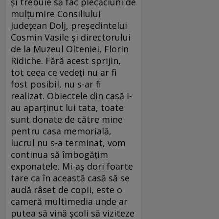
și trebuie să fac plecăciuni de
mulțumire Consiliului
Județean Dolj, președintelui
Cosmin Vasile și directorului
de la Muzeul Olteniei, Florin
Ridiche. Fără acest sprijin,
tot ceea ce vedeți nu ar fi
fost posibil, nu s-ar fi
realizat. Obiectele din casă i-
au aparținut lui tata, toate
sunt donate de către mine
pentru casa memorială,
lucrul nu s-a terminat, vom
continua să îmbogățim
exponatele. Mi-aș dori foarte
tare ca în această casă să se
audă râset de copii, este o
cameră multimedia unde ar
putea să vină școli să viziteze