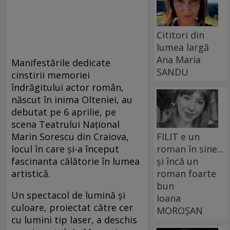
Cititori din
lumea largă
Ana Maria
Manifestările dedicate
SANDU
cinstirii memoriei
îndrăgitului actor român,
născut în inima Olteniei, au
debutat pe 6 aprilie, pe
scena Teatrului Național
FILIT e un
Marin Sorescu din Craiova,
roman în sine...
locul în care și-a început
și încă un
fascinanta călătorie în lumea
roman foarte
artistică.
bun
Un spectacol de lumină și
Ioana
culoare, proiectat către cer
MOROȘAN
cu lumini tip laser, a deschis