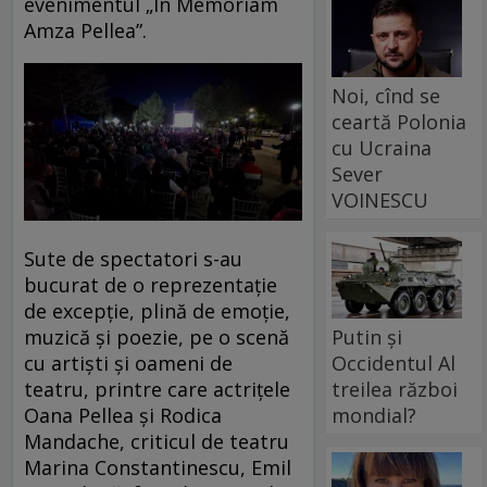
evenimentul „In Memoriam
Amza Pellea”.
Noi, cînd se
ceartă Polonia
cu Ucraina
Sever
VOINESCU
Sute de spectatori s-au
bucurat de o reprezentație
de excepție, plină de emoție,
muzică și poezie, pe o scenă
Putin și
cu artiști și oameni de
Occidentul Al
teatru, printre care actrițele
treilea război
Oana Pellea și Rodica
mondial?
Mandache, criticul de teatru
Marina Constantinescu, Emil