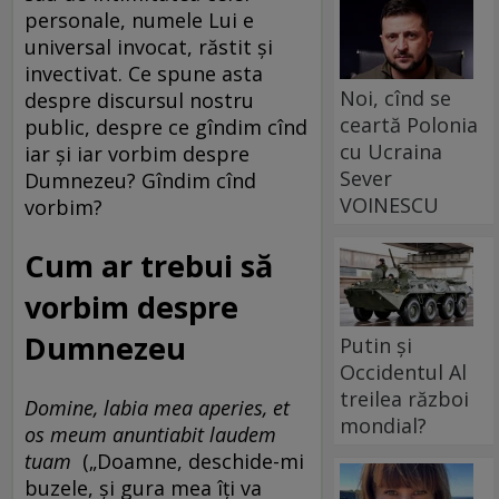
personale, numele Lui e
universal invocat, răstit și
invectivat. Ce spune asta
Noi, cînd se
despre discursul nostru
ceartă Polonia
public, despre ce gîndim cînd
cu Ucraina
iar și iar vorbim despre
Sever
Dumnezeu? Gîndim cînd
VOINESCU
vorbim?
Cum ar trebui să
vorbim despre
Dumnezeu
Putin și
Occidentul Al
treilea război
Domine, labia mea aperies, et
mondial?
os meum anuntiabit laudem
tuam
(„Doamne, deschide-mi
buzele, și gura mea îți va