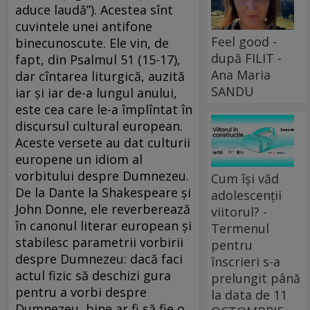
aduce laudă”). Acestea sînt
cuvintele unei antifone
Feel good -
binecunoscute. Ele vin, de
după FILIT -
fapt, din Psalmul 51 (15-17),
Ana Maria
dar cîntarea liturgică, auzită
SANDU
iar și iar de-a lungul anului,
este cea care le-a împlîntat în
discursul cultural european.
Aceste versete au dat culturii
europene un idiom al
vorbitului despre Dumnezeu.
Cum își văd
De la Dante la Shakespeare și
adolescenții
John Donne, ele reverberează
viitorul? -
în canonul literar european și
Termenul
stabilesc parametrii vorbirii
pentru
despre Dumnezeu: dacă faci
înscrieri s-a
actul fizic să deschizi gura
prelungit până
pentru a vorbi despre
la data de 11
Dumnezeu, bine ar fi să fie o