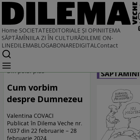
Home
SOCIETATE
EDITORIALE ȘI OPINII
TEMA
SĂPTĂMÎNII
LA ZI ÎN CULTURĂ
DILEME ON-
LINE
DILEMABLOG
ABONARE
DIGITAL
Contact
Home
CARICATU
Societate
Din polul plus
SĂPTĂMÎNI
DIN POLUL PLUS
Cum vorbim
despre Dumnezeu
Valentina COVACI
Publicat în Dilema Veche nr.
1037 din 22 februarie – 28
februarie 2024