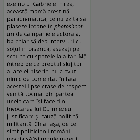
exemplul Gabrielei Firea,
această mamă creștină
paradigmatică, ce nu ezită să
plaseze icoane în
photoshoot
-
uri de campanie electorală,
ba chiar să dea interviuri cu
soțul în biserică, așezați pe
scaune cu spatele la altar. Mă
întreb de ce preotul slujitor
al acelei biserici nu a avut
nimic de comentat în fața
acestei lipse crase de respect
venită tocmai din partea
uneia care își face din
invocarea lui Dumnezeu
justificare și cauză politică
militantă. Chiar așa, de ce
simt politicienii români
nevoia să își umple pereții