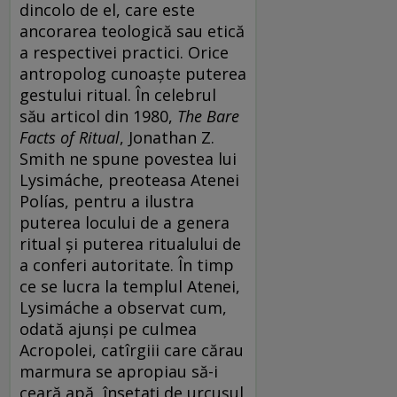
dincolo de el, care este
ancorarea teologică sau etică
a respectivei practici. Orice
antropolog cunoaște puterea
gestului ritual. În celebrul
său articol din 1980,
The Bare
Facts of Ritual
,
Jonathan Z.
Smith ne spune povestea lui
Lysimáche, preoteasa Atenei
Polías, pentru a ilustra
puterea locului de a genera
ritual și puterea ritualului de
a conferi autoritate. În timp
ce se lucra la templul Atenei,
Lysimáche a observat cum,
odată ajunși pe culmea
Acropolei, catîrgiii care cărau
marmura se apropiau să-i
ceară apă, însetați de urcușul