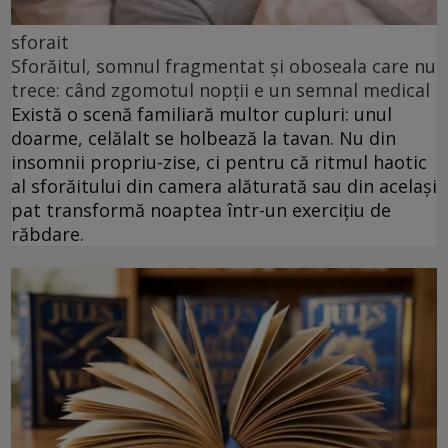
sforait
Sforăitul, somnul fragmentat și oboseala care nu
trece: când zgomotul nopții e un semnal medical
Există o scenă familiară multor cupluri: unul
doarme, celălalt se holbează la tavan. Nu din
insomnii propriu-zise, ci pentru că ritmul haotic
al sforăitului din camera alăturată sau din același
pat transformă noaptea într-un exercițiu de
răbdare.