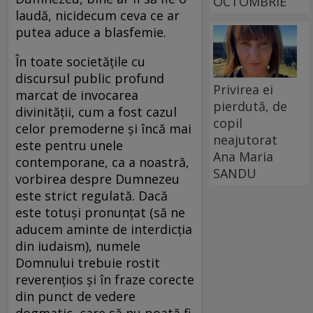
OCTOMBRIE
laudă, nicidecum ceva ce ar
putea aduce a blasfemie.
În toate societățile cu
discursul public profund
Privirea ei
marcat de invocarea
pierdută, de
divinității, cum a fost cazul
copil
celor premoderne și încă mai
neajutorat
este pentru unele
Ana Maria
contemporane, ca a noastră,
SANDU
vorbirea despre Dumnezeu
este strict regulată. Dacă
este totuși pronunțat (să ne
aducem aminte de interdicția
din iudaism), numele
Domnului trebuie rostit
reverențios și în fraze corecte
din punct de vedere
dogmatic, care să nu poată fi