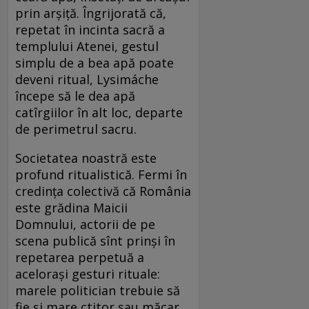
prin arșiță. Îngrijorată că,
repetat în incinta sacră a
templului Atenei, gestul
simplu de a bea apă poate
deveni ritual, Lysimáche
începe să le dea apă
catîrgiilor în alt loc, departe
de perimetrul sacru.
Societatea noastră este
profund ritualistică. Fermi în
credința colectivă că România
este grădina Maicii
Domnului, actorii de pe
scena publică sînt prinși în
repetarea perpetuă a
acelorași gesturi rituale:
marele politician trebuie să
fie și mare ctitor sau măcar