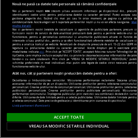
Nouă ne pasă ca datele tale personale să rămână confidențiale
Noi și partenerii noștri
606
stocăm și/sau accesăm informații pe dispozitivul dvs., precum
identificatorii cookie unici pentru prelucrarea datelor cu caracter personal. Puteți accepta sau
gestiona alegerile dvs. făcând clic mai jos sau în orice moment, pe pagina cu politica de
confidențialitate. Aceste alegeri vor fi raportate partenerilor noștri și nu vă vor afecta navigarea.
Mai
multe detalii
Noi si partenerii nostri (retelele de socializare si agentiile de publicitate partenere, precum si
furnizorii nostri de servicii de date analitice) prelucram date pentru a permite website-ului sa
comunicat
functioneze, pentru a personaliza continutul si anunturile publicitare afisate in functie de
interesele si/sau profilul dvs., pentru a va oferi functionalitati aferente retelelor de socializare si
BRAT își prezintă poziția față de textul curent al
pentru a analiza traficul pe website. Beneficiati de drepturile prevazute de art. 15-22 din GDPR in
legatura cu prelucrarea datelor cu caracter personal. Aceste drepturi pot fi exercitate prin
Digital Omnibus VII și atrage atenția asupra
modalitatea indicata
aici
. Prin click pe “ACCEPT TOATE”, acceptati folosirea tuturor Tehnologiilor de
tip Cookie, care implica inclusiv acceptul dvs. cu privire la stocarea/accesarea informatiilor de catre
importanței acestuia pentru sustenabilitatea și
Vendor-ii cu care colaboram. Prin click pe “VREAU SA MODIFIC SETARILE INDIVIDUAL” puteti
schimba preferintele in mod individual, mai putin cele legate de cookie strict necesare pentru
libertatea presei
functionarea website-ului.
Atât noi, cât și partenerii noștri prelucrăm datele pentru a oferi:
Biroul Român de Audit Transmedia (BRAT) își
Dezvoltarea și îmbunătățirea serviciilor. Măsurarea performanței reclamelor. Stocarea și/sau
exprimă poziția față de textul actual al Digital
accesarea informațiilor de pe un dispozitiv. Utilizarea profilurilor pentru selectarea conținutului
personalizat. Crearea profilurilor de conținut personalizat. Utilizarea profilurilor pentru selectarea
Omnibus VII, propus de Președinția Cipriotă a
publicității personalizate. Crearea profilurilor pentru publicitate personalizată. Măsurarea
performanței conținutului. Înțelegerea publicului prin statistici sau combinații de date din surse
Consiliului Uniunii Europene în data de 21 mai
diferite. Utilizarea de date limitate pentru a selecta publicitatea. Utilizarea datelor limitate pentru
a selecta conținutul. Date precise de geolocație și identificarea prin scanarea dispozitivului.
2026, si susține propunerea de excludere din
Listă parteneri (furnizori)
acest proiect de lege a prevederii privind
ACCEPT TOATE
gestionarea ...
VREAU SA MODIFIC SETARILE INDIVIDUAL