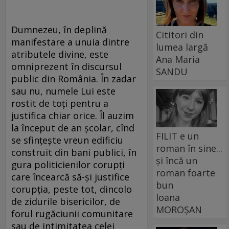
Dumnezeu, în deplină
Cititori din
manifestare a unuia dintre
lumea largă
atributele divine, este
Ana Maria
omniprezent în discursul
SANDU
public din România. În zadar
sau nu, numele Lui este
rostit de toți pentru a
justifica chiar orice. Îl auzim
la început de an școlar, cînd
FILIT e un
se sfințește vreun edificiu
roman în sine...
construit din bani publici, în
și încă un
gura politicienilor corupți
roman foarte
care încearcă să-și justifice
bun
corupția, peste tot, dincolo
Ioana
de zidurile bisericilor, de
MOROȘAN
forul rugăciunii comunitare
sau de intimitatea celei