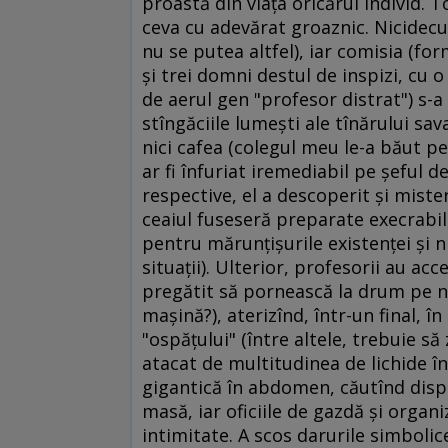
proastă din viaţa oricărui individ. 
ceva cu adevărat groaznic. Nicidecu
nu se putea altfel), iar comisia (f
şi trei domni destul de inspizi, cu 
de aerul gen "profesor distrat") s-
stîngăciile lumeşti ale tînărului sava
nici cafea (colegul meu le-a băut pe
ar fi înfuriat iremediabil pe şeful d
respective, el a descoperit şi misteru
ceaiul fuseseră preparate execrabi
pentru mărunţişurile existenţei şi 
situaţii). Ulterior, profesorii au ac
pregătit să pornească la drum pe n
maşină?), aterizînd, într-un final,
"ospăţului" (între altele, trebuie să
atacat de multitudinea de lichide î
gigantică în abdomen, căutînd dispe
masă, iar oficiile de gazdă şi organ
intimitate. A scos darurile simbolice