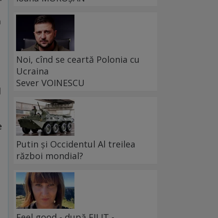
ă
Noi, cînd se ceartă Polonia cu
e
Ucraina
Sever VOINESCU
l
e
Putin și Occidentul Al treilea
război mondial?
Feel good - după FILIT -