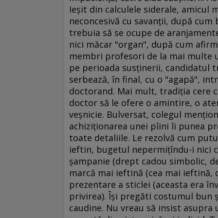
Ieşit din calculele siderale, amicul
neconcesivă cu savanţii, după cum b
trebuia să se ocupe de aranjamente
nici măcar "organ", după cum afirmă
membri profesori de la mai multe uni
pe perioada susţinerii, candidatul t
serbează, în final, cu o "agapă", int
doctorand. Mai mult, tradiţia cere c
doctor să le ofere o amintire, o at
veşnicie. Bulversat, colegul menţiona
achiziţionarea unei pîini îi punea 
toate detaliile. Le rezolvă cum put
ieftin, bugetul nepermiţîndu-i nici 
şampanie (drept cadou simbolic, de s
marcă mai ieftină (cea mai ieftină,
prezentare a sticlei (aceasta era în
privirea). Îşi pregăti costumul bun ş
caudine. Nu vreau să insist asupra 