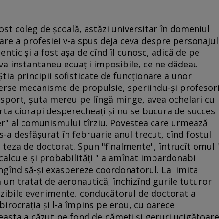
fost coleg de şcoală, astăzi universitar în domeniul
are a profesiei v-a spus deja ceva despre personajul
entic şi a fost aşa de cînd îl cunosc, adică de pe
lva instantaneu ecuaţii imposibile, ce ne dădeau
 Ştia principii sofisticate de funcţionare a unor
erse mecanisme de propulsie, speriindu-şi profesori
 la sport, şuta mereu pe lîngă minge, avea ochelari cu
rta ciorapi desperecheaţi şi nu se bucura de succes
ter" al comunismului tîrziu. Povestea care urmează
s-a desfăşurat în februarie anul trecut, cînd fostul
, teza de doctorat. Spun "finalmente", întrucît omul 
calcule şi probabilităţi " a amînat impardonabil
ngînd să-şi exaspereze coordonatorul. La limita
ă un tratat de aeronautică, închizînd gurile tuturor
izibile evenimente, conducătorul de doctorat a
 birocraţia şi l-a împins pe erou, cu oarece
ceasta a căzut pe fond de nămeţi şi geruri ucigătoare