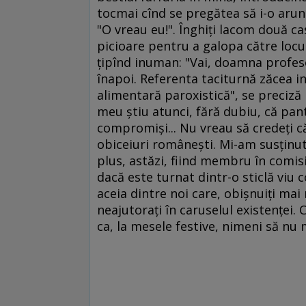
tocmai cînd se pregătea să i-o arunc
"O vreau eu!". Înghiţi lacom două ca
picioare pentru a galopa către locu
ţipînd inuman: "Vai, doamna profesor.
înapoi. Referenta taciturnă zăcea i
alimentară paroxistică", se preciză p
meu ştiu atunci, fără dubiu, că pan
compromişi... Nu vreau să credeţi 
obiceiuri româneşti. Mi-am susţinut 
plus, astăzi, fiind membru în comisi
dacă este turnat dintr-o sticlă viu 
aceia dintre noi care, obişnuiţi mai 
neajutoraţi în caruselul existenţei. 
ca, la mesele festive, nimeni să nu