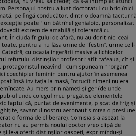
Totodată, nu vreau să credeţi că s-a întîmplat atunci
m. Personajul nostru a luat doctoratul cu brio (nici
ormată, pe lîngă conducător, dintr-o doamnă taciturn
o excepţie poate " un bătrînel genialoid, personalizat
a dovedit extrem de amabilă şi tolerantă cu
nt. În ciuda frigului de afară, nu au dorit nici ceai,
 toate, pentru a nu lăsa urme de "festin", urme ce l-
e Catedră; cu ocazia ingerării masive a lichidelor
l refuzului distinşilor profesori: atît cafeaua, cît şi
l, protagonistul neavînd " cum spuneam " "organ"
nici coechipier feminin pentru ajutor în asemenea
ceptat însă invitaţia la masă, întrucît nimeni nu era
emîncate. Au mers prin nămeţi şi ger (de unde
 în pub-ul unde colegul meu pregătise elementele
 zic faptul că, purtat de evenimente, pişcat de frig şi
nghiţite, savantul nostru aeronaut simţea o presiune
rat o formă de eliberare). Comisia s-a aşezat la
izator nu au permis noului doctor vreo clipă de
 şi le-a oferit distinşilor oaspeţi, exprimîndu-şi