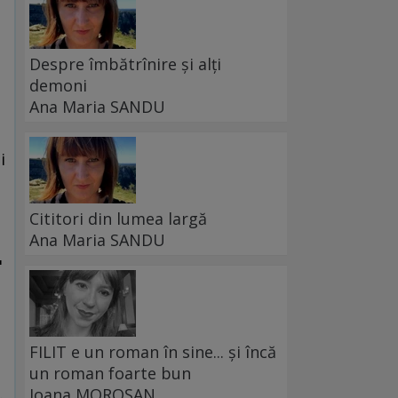
Despre îmbătrînire și alți
demoni
Ana Maria SANDU
i
Cititori din lumea largă
Ana Maria SANDU
"
FILIT e un roman în sine... și încă
un roman foarte bun
.
Ioana MOROȘAN