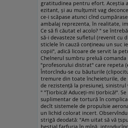
gratitudinea pentru efort. Aceştia a
ezitant, şi au mulţumit vag deconc
ce-i scăpase atunci cînd cumpărase 
ambalaj reprezenta, în realitate, 
Ce să fi căutat el acolo? " se între
să-i devasteze sufletul (revenit cu 
sticlele în cauză conţineau un suc i
copii", adică licoare de servit la pe
Chelnerul sumbru preluă comanda cu
"profesorului distrat" care repeta (
Întorcîndu-se cu băuturile (clipocit
tremure din toate încheieturile, de p
de rezistenţă la presiune), sinistru
" "Ţiorbică! Aduceţi-mi ţiorbică!". 
suplimentar de tortură în complica
decît sistemele de propulsie aeronau
un lichid colorat incert. Observîndu
strigă deodată: "Am uitat să vă ţspu
bestial farfuria în mînă, introducîn