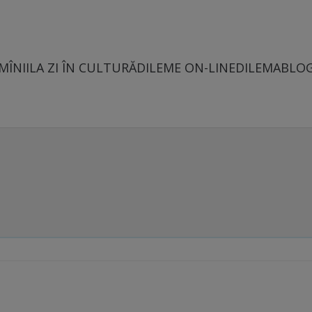
MÎNII
LA ZI ÎN CULTURĂ
DILEME ON-LINE
DILEMABLO