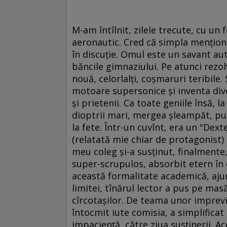
M-am întîlnit, zilele trecute, cu un 
aeronautic. Cred că simpla menţion
în discuţie. Omul este un savant aut
băncile gimnaziului. Pe atunci rezo
nouă, celorlalţi, coşmaruri teribile.
motoare supersonice şi inventa div
şi prietenii. Ca toate geniile însă,
dioptrii mari, mergea şleampăt, pu
la fete. Într-un cuvînt, era un "Dex
(relatată mie chiar de protagonist) 
meu coleg şi-a susţinut, finalmente
super-scrupulos, absorbit etern în 
această formalitate academică, aju
limitei, tînărul lector a pus pe mas
cîrcotaşilor. De teama unor imprev
întocmit iute comisia, a simplificat
impacienţă, către ziua susţinerii. A