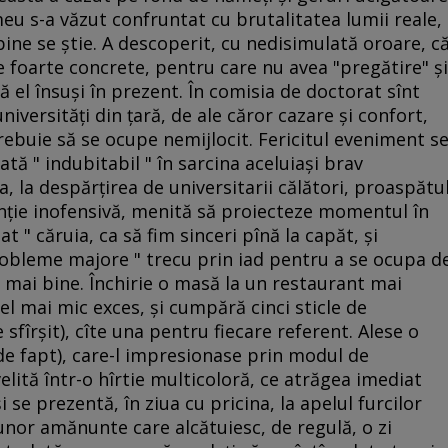
 meu s-a văzut confruntat cu brutalitatea lumii reale,
ine se ştie. A descoperit, cu nedisimulată oroare, c
 foarte concrete, pentru care nu avea "pregătire" şi
 el însuşi în prezent. În comisia de doctorat sînt
versităţi din ţară, de ale căror cazare şi confort,
rebuie să se ocupe nemijlocit. Fericitul eveniment s
rată " indubitabil " în sarcina aceluiaşi brav
a, la despărţirea de universitarii călători, proaspătu
enţie inofensivă, menită să proiecteze momentul în
t " căruia, ca să fim sinceri pînă la capăt, şi
probleme majore " trecu prin iad pentru a se ocupa d
u mai bine. Închirie o masă la un restaurant mai
cel mai mic exces, şi cumpără cinci sticle de
fîrşit), cîte una pentru fiecare referent. Alese o
 de fapt), care-l impresionase prin modul de
velită într-o hîrtie multicoloră, ce atrăgea imediat
i se prezentă, în ziua cu pricina, la apelul furcilor
unor amănunte care alcătuiesc, de regulă, o zi