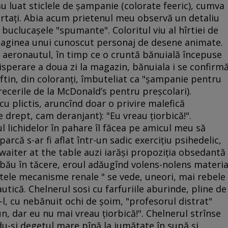
u luat sticlele de şampanie (colorate feeric), cumva
ertaţi. Abia acum prietenul meu observă un detaliu
buclucaşele "spumante". Coloritul viu al hîrtiei de
imaginea unui cunoscut personaj de desene animate.
bă aeronautul, în timp ce o cruntă bănuială începuse
disperare a doua zi la magazin, bănuiala i se confirmă
eftin, din coloranţi, îmbuteliat ca "şampanie pentru
trecerile de la McDonald’s pentru preşcolari).
 plictis, aruncînd doar o privire malefică
e drept, cam deranjant): "Eu vreau ţiorbică!".
ul lichidelor în pahare îl făcea pe amicul meu să
arcă s-ar fi aflat într-un sadic exerciţiu psihedelic,
l waiter at the table auzi iarăşi propoziţia obsedantă
Se bău în tăcere, eroul adăugînd volens-nolens materia
tele mecanisme renale " se vede, uneori, mai rebele
tică. Chelnerul sosi cu farfuriile aburinde, pline de
-l, cu nebănuit ochi de şoim, "profesorul distrat"
n, dar eu nu mai vreau ţiorbică!". Chelnerul strînse
du-şi degetul mare pînă la jumătate în supă şi,