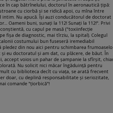
e în cap bătrînelului, doctorul în aeronautică ţipă:
stroane cu ciorbă şi se ridică apoi, cu mîna între
l intim. Nu apucă. Îşi auzi conducătorul de doctorat
.. Oameni buni, sunaţi la 112! Sunaţi la 112!". Privi
nconştientă, cu capul pe masă ("toxiinfecţie
e fişa de diagnostic, mai tîrziu, la spital). Colegul
talonii costumului bun fuseseră iremediabil
că pledez din nou aici pentru schimbarea frumoaselo
şi eu doctoratul şi am dat, cu plăcere, de băut. În
i, accept voios un pahar de şampanie la sfîrşit, chia
colorată. Nu solicit nici măcar îngăduinţă pentru
mult cu biblioteca decît cu viaţa, se arată frecvent
Cer doar, cu deplină responsabilitate şi seriozitate,
 mai comande "ţiorbică"!