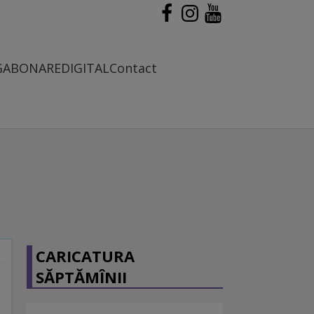
G
ABONARE
DIGITAL
Contact
CARICATURA
SĂPTĂMÎNII