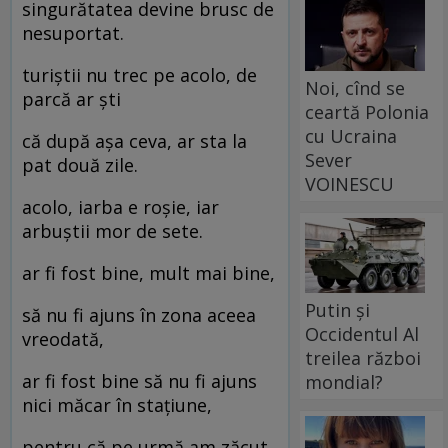
singurătatea devine brusc de
nesuportat.
turiștii nu trec pe acolo, de
Noi, cînd se
parcă ar ști
ceartă Polonia
cu Ucraina
că după așa ceva, ar sta la
Sever
pat două zile.
VOINESCU
acolo, iarba e roșie, iar
arbuștii mor de sete.
ar fi fost bine, mult mai bine,
Putin și
să nu fi ajuns în zona aceea
Occidentul Al
vreodată,
treilea război
ar fi fost bine să nu fi ajuns
mondial?
nici măcar în stațiune,
pentru că pe urmă am zăcut