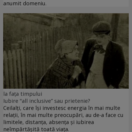
anumit domeniu.
la fața timpului
Iubire "all inclusive” sau prietenie?
Ceilalți, care își investesc energia în mai multe
relații, în mai multe preocupări, au de-a face cu
limitele, distanța, absența și iubirea
neîmpărtășită toată viața.