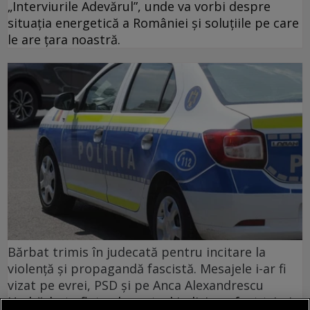
„Interviurile Adevărul”, unde va vorbi despre
situația energetică a României și soluțiile pe care
le are țara noastră.
Bărbat trimis în judecată pentru incitare la
violență și propagandă fascistă. Mesajele i-ar fi
vizat pe evrei, PSD și pe Anca Alexandrescu
Un bărbat aflat sub control judiciar a fost trimis