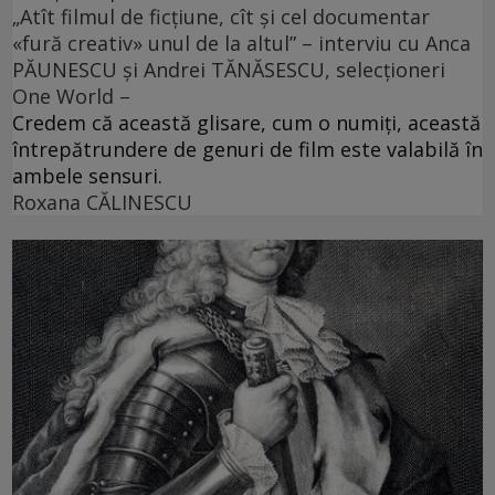
„Atît filmul de ficțiune, cît și cel documentar
«fură creativ» unul de la altul” – interviu cu Anca
PĂUNESCU și Andrei TĂNĂSESCU, selecționeri
One World –
Credem că această glisare, cum o numiți, această
întrepătrundere de genuri de film este valabilă în
ambele sensuri.
Roxana CĂLINESCU