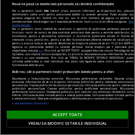
în judecată de procurorii Parchetului de pe lângă
Nouă ne pasă ca datele tale personale să rămână confidențiale
Judecătoria Sectorului 6 București, fiind acuzat
Noi și partenerii noștri
606
stocăm și/sau accesăm informații pe dispozitivul dvs., precum
identificatorii cookie unici pentru prelucrarea datelor cu caracter personal. Puteți accepta sau
de mai multe fapte de incitare la violență, ură și
gestiona alegerile dvs. făcând clic mai jos sau în orice moment, pe pagina cu politica de
confidențialitate. Aceste alegeri vor fi raportate partenerilor noștri și nu vă vor afecta navigarea.
Mai
discriminare, dar și de distribuirea unor
multe detalii
Noi si partenerii nostri (retelele de socializare si agentiile de publicitate partenere, precum si
materiale fasciste, legionare, xenofobe și rasiste.
furnizorii nostri de servicii de date analitice) prelucram date pentru a permite website-ului sa
functioneze, pentru a personaliza continutul si anunturile publicitare afisate in functie de
interesele si/sau profilul dvs., pentru a va oferi functionalitati aferente retelelor de socializare si
pentru a analiza traficul pe website. Beneficiati de drepturile prevazute de art. 15-22 din GDPR in
legatura cu prelucrarea datelor cu caracter personal. Aceste drepturi pot fi exercitate prin
modalitatea indicata
aici
. Prin click pe “ACCEPT TOATE”, acceptati folosirea tuturor Tehnologiilor de
tip Cookie, care implica inclusiv acceptul dvs. cu privire la stocarea/accesarea informatiilor de catre
Vendor-ii cu care colaboram. Prin click pe “VREAU SA MODIFIC SETARILE INDIVIDUAL” puteti
schimba preferintele in mod individual, mai putin cele legate de cookie strict necesare pentru
functionarea website-ului.
Atât noi, cât și partenerii noștri prelucrăm datele pentru a oferi:
Dezvoltarea și îmbunătățirea serviciilor. Măsurarea performanței reclamelor. Stocarea și/sau
accesarea informațiilor de pe un dispozitiv. Utilizarea profilurilor pentru selectarea conținutului
personalizat. Crearea profilurilor de conținut personalizat. Utilizarea profilurilor pentru selectarea
publicității personalizate. Crearea profilurilor pentru publicitate personalizată. Măsurarea
performanței conținutului. Înțelegerea publicului prin statistici sau combinații de date din surse
diferite. Utilizarea de date limitate pentru a selecta publicitatea. Utilizarea datelor limitate pentru
a selecta conținutul. Date precise de geolocație și identificarea prin scanarea dispozitivului.
Listă parteneri (furnizori)
ACCEPT TOATE
VREAU SA MODIFIC SETARILE INDIVIDUAL
Românca Iasmina, abandonată cu copiii în
România de americanul Bradford Hill! De ce a