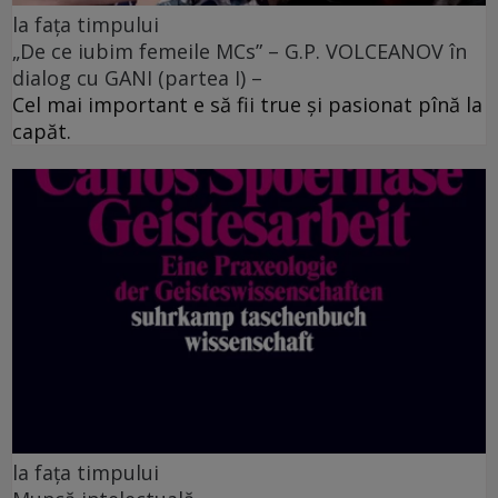
la fața timpului
„De ce iubim femeile MCs” – G.P. VOLCEANOV în
dialog cu GANI (partea I) –
Cel mai important e să fii true şi pasionat pînă la
capăt.
la fața timpului