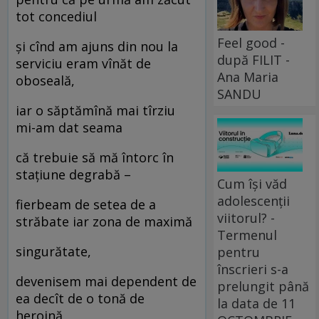
tot concediul
Feel good -
și cînd am ajuns din nou la
după FILIT -
serviciu eram vînăt de
Ana Maria
oboseală,
SANDU
iar o săptămînă mai tîrziu
mi-am dat seama
că trebuie să mă întorc în
stațiune degrabă –
Cum își văd
adolescenții
fierbeam de setea de a
viitorul? -
străbate iar zona de maximă
Termenul
singurătate,
pentru
înscrieri s-a
devenisem mai dependent de
prelungit până
ea decît de o tonă de
la data de 11
heroină,