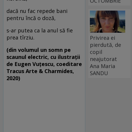
OCTOMBRIE
dacă nu fac repede bani
pentru încă o doză,
s-ar putea ca la anul să fie
prea tîrziu.
Privirea ei
pierdută, de
(din volumul un somn pe
copil
scaunul electric, cu ilustrații
neajutorat
de Eugen Vuțescu, coeditare
Ana Maria
Tracus Arte & Charmides,
SANDU
2020)