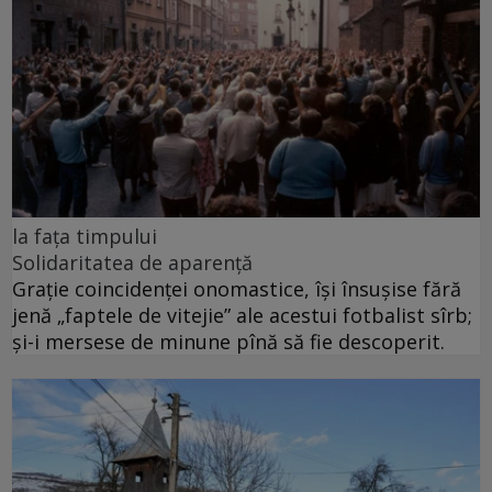
la fața timpului
Solidaritatea de aparență
Grație coincidenței onomastice, își însușise fără
jenă „faptele de vitejie” ale acestui fotbalist sîrb;
și-i mersese de minune pînă să fie descoperit.