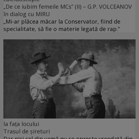
„De ce iubim femeile MCs” (II) – G.P. VOLCEANOV
în dialog cu MIRU
„Mi-ar plăcea măcar la Conservator, fiind de
specialitate, să fie o materie legată de rap.”
la fața locului
Trasul de șireturi
Dar nici cel din urmă nu se oprește vreodată din