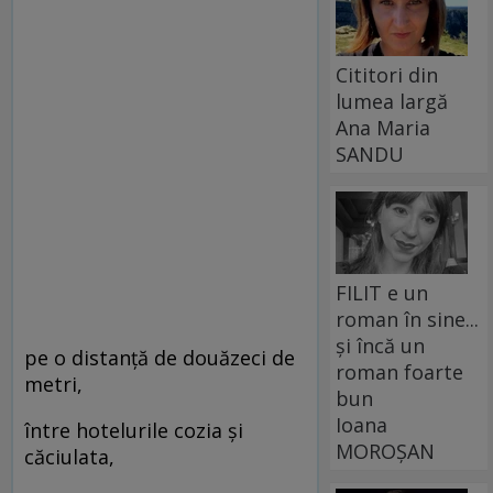
Cititori din
lumea largă
Ana Maria
SANDU
FILIT e un
roman în sine...
și încă un
pe o distanță de douăzeci de
roman foarte
metri,
bun
Ioana
între hotelurile cozia și
MOROȘAN
căciulata,