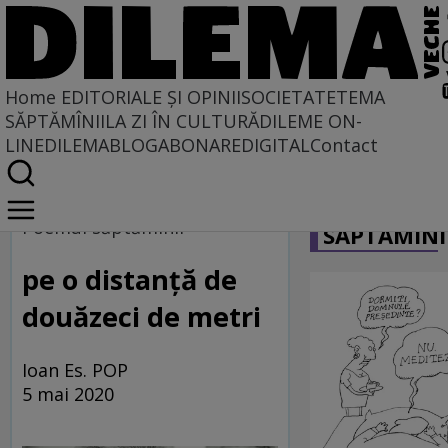
Home
EDITORIALE ȘI OPINII
SOCIETATE
TEMA
SĂPTĂMÎNII
LA ZI ÎN CULTURĂ
DILEME ON-
LINE
DILEMABLOG
ABONARE
DIGITAL
Contact
Home
CARICATU
Caleidoscopie
Poemul săptămînii
SĂPTĂMÎNI
pe o distanță de
douăzeci de metri
Ioan Es. POP
5 mai 2020