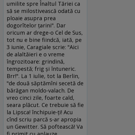
umilite spre Înaltul Tăriei ca
să se milostivească odată cu
ploaie asupra prea
dogorîtelor ţarini". Dar
oricum ar drege-o Cel de Sus,
tot nu e bine fiindcă, iată, pe
3 iunie, Caragiale scrie: "Aici
de alaltăieri e o vreme
îngrozitoare: grindină,
tempestă; frig şi întuneric.
Brr!". La 1 iulie, tot la Berlin,
"de două săptămîni secetă de
bărăgan moldo-valach. De
vreo cinci zile, foarte cald,
seara plăcut. Ce trebuie să fie
la Lipsca! închipuie-ţi! Acu
cînd scriu parcă s-ar apropia
un Gewitter. Să poftească! Va
fi primit cu aplauze