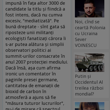
impună în faţa altor 3000 de
candidate la titlu şi fiindcă a
fost intens, dacă nu cumva
excesiv, "mediatizată". Pe
Noi, cînd se
bună dreptate - sînt gata să
ceartă Polonia
riposteze unii militanţi
cu Ucraina
ecologişti fanatizaţi cărora li
Sever
s-ar putea alătura şi simplii
VOINESCU
observatori politici ai
summit-urilor consacrate în
anul 2007 protecţiei mediului.
Dacă însă, aşa cum afirma
ironic un comentator în
Putin și
paginile presei germane,
Occidentul Al
cantitatea de emanaţii de
treilea război
bioxid de carbon în
mondial?
atmosferă a ajuns să fie
"măsura tuturor lucrurilor",
nu-i de mirare că spectrul