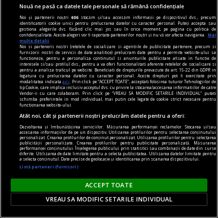
Nouă ne pasă ca datele tale personale să rămână confidențiale
Noi și partenerii noștri
606
stocăm și/sau accesăm informații pe dispozitivul dvs., precum
identificatorii cookie unici pentru prelucrarea datelor cu caracter personal. Puteți accepta sau
la fața timpului
gestiona alegerile dvs. făcând clic mai jos sau în orice moment, pe pagina cu politica de
confidențialitate. Aceste alegeri vor fi raportate partenerilor noștri și nu vă vor afecta navigarea.
Mai
Privirea ca formă de gîndire în arta lui Marin
multe detalii
Noi si partenerii nostri (retelele de socializare si agentiile de publicitate partenere, precum si
Gherasim
furnizorii nostri de servicii de date analitice) prelucram date pentru a permite website-ului sa
functioneze, pentru a personaliza continutul si anunturile publicitare afisate in functie de
Preocupările teoretice ale pictorului se
interesele si/sau profilul dvs., pentru a va oferi functionalitati aferente retelelor de socializare si
pentru a analiza traficul pe website. Beneficiati de drepturile prevazute de art. 15-22 din GDPR in
manifestă de timpuriu.
legatura cu prelucrarea datelor cu caracter personal. Aceste drepturi pot fi exercitate prin
modalitatea indicata
aici
. Prin click pe “ACCEPT TOATE”, acceptati folosirea tuturor Tehnologiilor de
tip Cookie, care implica inclusiv acceptul dvs. cu privire la stocarea/accesarea informatiilor de catre
Vendor-ii cu care colaboram. Prin click pe “VREAU SA MODIFIC SETARILE INDIVIDUAL” puteti
schimba preferintele in mod individual, mai putin cele legate de cookie strict necesare pentru
functionarea website-ului.
Atât noi, cât și partenerii noștri prelucrăm datele pentru a oferi:
Dezvoltarea și îmbunătățirea serviciilor. Măsurarea performanței reclamelor. Stocarea și/sau
accesarea informațiilor de pe un dispozitiv. Utilizarea profilurilor pentru selectarea conținutului
personalizat. Crearea profilurilor de conținut personalizat. Utilizarea profilurilor pentru selectarea
publicității personalizate. Crearea profilurilor pentru publicitate personalizată. Măsurarea
performanței conținutului. Înțelegerea publicului prin statistici sau combinații de date din surse
diferite. Utilizarea de date limitate pentru a selecta publicitatea. Utilizarea datelor limitate pentru
a selecta conținutul. Date precise de geolocație și identificarea prin scanarea dispozitivului.
Listă parteneri (furnizori)
ACCEPT TOATE
VREAU SA MODIFIC SETARILE INDIVIDUAL