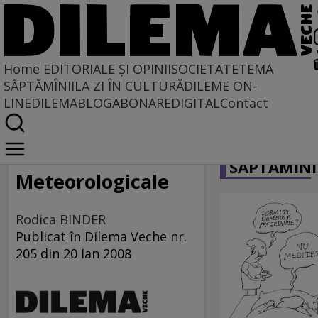
Home
EDITORIALE ȘI OPINII
SOCIETATE
TEMA
SĂPTĂMÎNII
LA ZI ÎN CULTURĂ
DILEME ON-
LINE
DILEMABLOG
ABONARE
DIGITAL
Contact
Home
CARICATU
Caleidoscopie
SĂPTĂMÎNI
Meteorologicale
Rodica BINDER
Publicat în Dilema Veche nr.
205 din 20 Ian 2008