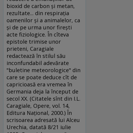
bioxid de carbon şi metan,
rezultate... din respiraţia
oamenilor şi a animalelor, ca
şi de pe urma unor fireşti
acte fiziologice. În cîteva
epistole trimise unor
prieteni, Caragiale
redactează în stilul său
inconfundabil adevărate
"buletine meteorologice" din
care se poate deduce cît de
capricioasă era vremea în
Germania deja la început de
secol XX. (Citatele sînt din I.L.
Caragiale, Opere, vol. 14,
Editura Naţional, 2000.) În
scrisoarea adresată lui Alceu
Urechia, datată 8/21 iulie