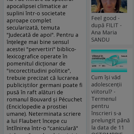
apocalipsei climatice ar
suplini într-o societate
Feel good -
aproape complet
după FILIT -
secularizată, temuta
Ana Maria
"Judecată de apoi". Pentru a
SANDU
înţelege mai bine sensul
acestei "pervertiri" biblico-
lexicografice operate în
pomenitul dicţionar de
"incorectitudini politice",
Cum își văd
trebuie precizat că lucrarea
adolescenții
publiciştilor germani poate fi
viitorul? -
pusă în raft alături de
Termenul
romanul Bouvard şi Pécuchet
pentru
(Enciclopedie a prostiei
înscrieri s-a
umane). Neterminata scriere
prelungit până
a lui Flaubert începe cu
la data de 11
întîlnirea într-o "caniculară"