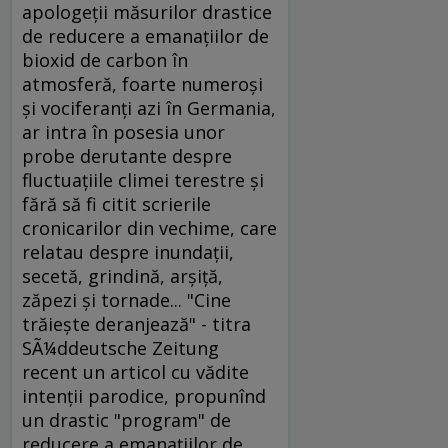
apologeţii măsurilor drastice
de reducere a emanaţiilor de
bioxid de carbon în
atmosferă, foarte numeroşi
şi vociferanţi azi în Germania,
ar intra în posesia unor
probe derutante despre
fluctuaţiile climei terestre şi
fără să fi citit scrierile
cronicarilor din vechime, care
relatau despre inundaţii,
secetă, grindină, arşiţă,
zăpezi şi tornade... "Cine
trăieşte deranjează" - titra
SÃ¼ddeutsche Zeitung
recent un articol cu vădite
intenţii parodice, propunînd
un drastic "program" de
reducere a emanaţiilor de