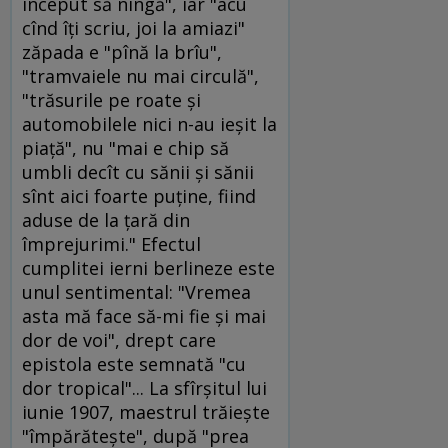
început să ningă", iar "acu
cînd îţi scriu, joi la amiazi"
zăpada e "pînă la brîu",
"tramvaiele nu mai circulă",
"trăsurile pe roate şi
automobilele nici n-au ieşit la
piaţă", nu "mai e chip să
umbli decît cu sănii şi sănii
sînt aici foarte puţine, fiind
aduse de la ţară din
împrejurimi." Efectul
cumplitei ierni berlineze este
unul sentimental: "Vremea
asta mă face să-mi fie şi mai
dor de voi", drept care
epistola este semnată "cu
dor tropical"... La sfîrşitul lui
iunie 1907, maestrul trăieşte
"împărăteşte", după "prea