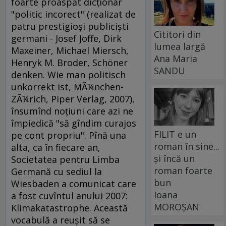
foarte proaspăt dicţionar
"politic incorect" (realizat de
patru prestigioşi publicişti
Cititori din
germani - Josef Joffe, Dirk
lumea largă
Maxeiner, Michael Miersch,
Ana Maria
Henryk M. Broder, Schöner
SANDU
denken. Wie man politisch
unkorrekt ist, MÃ¼nchen-
ZÃ¼rich, Piper Verlag, 2007),
însumînd noţiuni care azi ne
împiedică "să gîndim curajos
FILIT e un
pe cont propriu". Pînă una
roman în sine...
alta, ca în fiecare an,
și încă un
Societatea pentru Limba
roman foarte
Germană cu sediul la
bun
Wiesbaden a comunicat care
Ioana
a fost cuvîntul anului 2007:
MOROȘAN
Klimakatastrophe. Această
vocabulă a reuşit să se