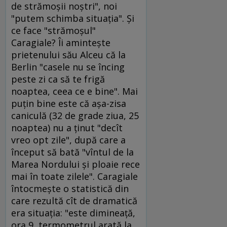
de strămoşii noştri", noi
"putem schimba situaţia". Şi
ce face "strămoşul"
Caragiale? Îi aminteşte
prietenului său Alceu că la
Berlin "casele nu se încing
peste zi ca să te frigă
noaptea, ceea ce e bine". Mai
puţin bine este că aşa-zisa
caniculă (32 de grade ziua, 25
noaptea) nu a ţinut "decît
vreo opt zile", după care a
început să bată "vîntul de la
Marea Nordului şi ploaie rece
mai în toate zilele". Caragiale
întocmeşte o statistică din
care rezultă cît de dramatică
era situaţia: "este dimineaţă,
ora 9, termometrul arată la