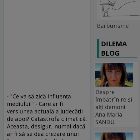
Barburisme
DILEMA
BLOG
Despre
- "Ce va să zică influenţa
îmbătrînire și
mediului!" - Care ar fi
alți demoni
versiunea actuală a Judecăţii
Ana Maria
de apoi? Catastrofa climatică.
SANDU
Aceasta, desigur, numai dacă
ar fi să se dea crezare unui