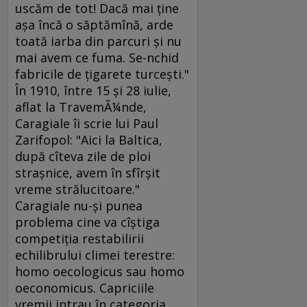
uscăm de tot! Dacă mai ţine
aşa încă o săptămînă, arde
toată iarba din parcuri şi nu
mai avem ce fuma. Se-nchid
fabricile de ţigarete turceşti."
În 1910, între 15 şi 28 iulie,
aflat la TravemÃ¼nde,
Caragiale îi scrie lui Paul
Zarifopol: "Aici la Baltica,
după cîteva zile de ploi
straşnice, avem în sfîrşit
vreme strălucitoare."
Caragiale nu-şi punea
problema cine va cîştiga
competiţia restabilirii
echilibrului climei terestre:
homo oecologicus sau homo
oeconomicus. Capriciile
vremii intrau în categoria