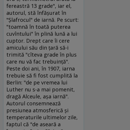
fereastră 13 grade", iar el,
autorul, stă înfăşurat în
"Şlafrocul" de iarnă. Pe scurt:
"toamnă în toată puterea
cuvîntului" în plină lună a lui
cuptor. Drept care îi cere
amicului său din ţară să-i
trimită "cîteva grade în plus
care nu vă fac trebuinţă".
Peste doi ani, în 1907, iarna
trebuie să fi fost cumplită la
Berlin: "de pe vremea lui
Luther nu s-a mai pomenit,
dragă Alceule, aşa iarnă".
Autorul consemnează
presiunea atmosferică şi
temperaturile ultimelor zile,
faptul că "de aseară a