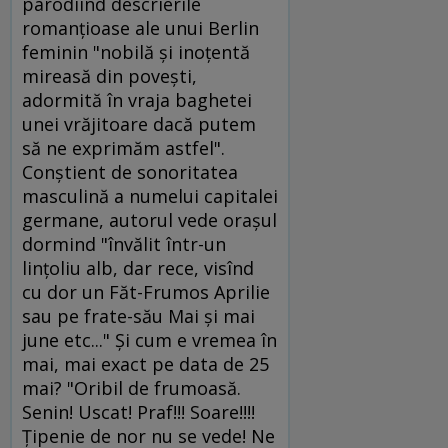
parodiind descrierile
romanţioase ale unui Berlin
feminin "nobilă şi inoţentă
mireasă din poveşti,
adormită în vraja baghetei
unei vrăjitoare dacă putem
să ne exprimăm astfel".
Conştient de sonoritatea
masculină a numelui capitalei
germane, autorul vede oraşul
dormind "învălit într-un
linţoliu alb, dar rece, visînd
cu dor un Făt-Frumos Aprilie
sau pe frate-său Mai şi mai
june etc..." Şi cum e vremea în
mai, mai exact pe data de 25
mai? "Oribil de frumoasă.
Senin! Uscat! Praf!!! Soare!!!!
Ţipenie de nor nu se vede! Ne