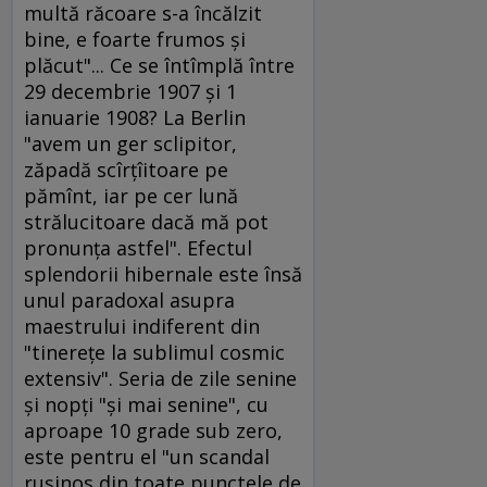
multă răcoare s-a încălzit
bine, e foarte frumos şi
plăcut"... Ce se întîmplă între
29 decembrie 1907 şi 1
ianuarie 1908? La Berlin
"avem un ger sclipitor,
zăpadă scîrţîitoare pe
pămînt, iar pe cer lună
strălucitoare dacă mă pot
pronunţa astfel". Efectul
splendorii hibernale este însă
unul paradoxal asupra
maestrului indiferent din
"tinereţe la sublimul cosmic
extensiv". Seria de zile senine
şi nopţi "şi mai senine", cu
aproape 10 grade sub zero,
este pentru el "un scandal
ruşinos din toate punctele de