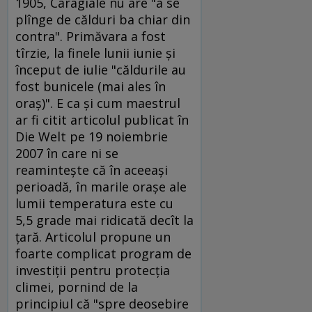
1905, Caragiale nu are "a se
plînge de călduri ba chiar din
contra". Primăvara a fost
tîrzie, la finele lunii iunie şi
început de iulie "căldurile au
fost bunicele (mai ales în
oraş)". E ca şi cum maestrul
ar fi citit articolul publicat în
Die Welt pe 19 noiembrie
2007 în care ni se
reaminteşte că în aceeaşi
perioadă, în marile oraşe ale
lumii temperatura este cu
5,5 grade mai ridicată decît la
ţară. Articolul propune un
foarte complicat program de
investiţii pentru protecţia
climei, pornind de la
principiul că "spre deosebire