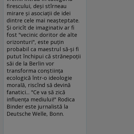
firescului, deşi stîrneau
mirare şi asociaţii de idei
dintre cele mai neaşteptate.
Şi oricît de imaginativ ar fi
fost "vecinic doritor de alte
orizonturi", este puţin
probabil ca maestrul să-şi fi
putut închipui că strănepoţii
săi de la Berlin vor
transforma conştiinţa
ecologică într-o ideologie
morală, riscînd să devină
fanatici... "Ce va să zică
influenţa mediului!" Rodica
Binder este jurnalistă la
Deutsche Welle, Bonn.