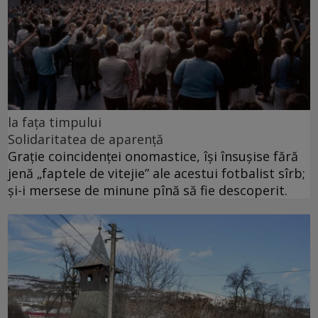
la fața timpului
Solidaritatea de aparență
Grație coincidenței onomastice, își însușise fără
jenă „faptele de vitejie” ale acestui fotbalist sîrb;
și-i mersese de minune pînă să fie descoperit.