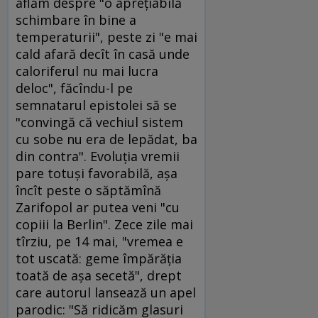
aflăm despre "o apreţiabilă
schimbare în bine a
temperaturii", peste zi "e mai
cald afară decît în casă unde
caloriferul nu mai lucra
deloc", făcîndu-l pe
semnatarul epistolei să se
"convingă că vechiul sistem
cu sobe nu era de lepădat, ba
din contra". Evoluţia vremii
pare totuşi favorabilă, aşa
încît peste o săptămînă
Zarifopol ar putea veni "cu
copiii la Berlin". Zece zile mai
tîrziu, pe 14 mai, "vremea e
tot uscată: geme împărăţia
toată de aşa secetă", drept
care autorul lansează un apel
parodic: "Să ridicăm glasuri