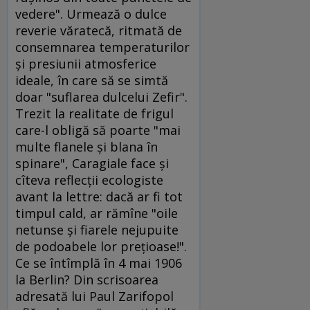
vedere". Urmează o dulce
reverie văratecă, ritmată de
consemnarea temperaturilor
şi presiunii atmosferice
ideale, în care să se simtă
doar "suflarea dulcelui Zefir".
Trezit la realitate de frigul
care-l obligă să poarte "mai
multe flanele şi blana în
spinare", Caragiale face şi
cîteva reflecţii ecologiste
avant la lettre: dacă ar fi tot
timpul cald, ar rămîne "oile
netunse şi fiarele nejupuite
de podoabele lor preţioase!".
Ce se întîmplă în 4 mai 1906
la Berlin? Din scrisoarea
adresată lui Paul Zarifopol