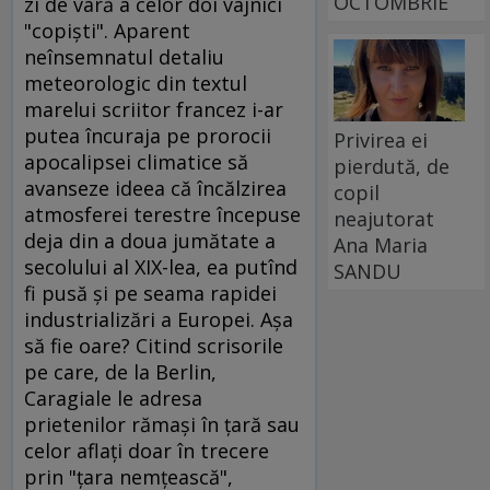
OCTOMBRIE
zi de vară a celor doi vajnici
"copişti". Aparent
neînsemnatul detaliu
meteorologic din textul
marelui scriitor francez i-ar
putea încuraja pe prorocii
Privirea ei
apocalipsei climatice să
pierdută, de
avanseze ideea că încălzirea
copil
atmosferei terestre începuse
neajutorat
deja din a doua jumătate a
Ana Maria
secolului al XIX-lea, ea putînd
SANDU
fi pusă şi pe seama rapidei
industrializări a Europei. Aşa
să fie oare? Citind scrisorile
pe care, de la Berlin,
Caragiale le adresa
prietenilor rămaşi în ţară sau
celor aflaţi doar în trecere
prin "ţara nemţească",