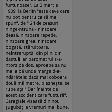
furtunoase". La 2 martie
1909, la Berlin "este ceva care
nu pot pentru ca să mai
spun", de " 24 de ceasuri
ninge-ntruna - ninsoare
deasă, ninsoare repede,
ninsoare grea, ninsoare
bogată, stăruitoare,
neîntreruptă, din plin, din
dăstul! Iar barometrul s-a-
ntors pe dos, aproape să nu
mai aibă unde merge d-a-
ndărătele: dacă mai coboară
două milimetre, plesneşte, se
rupe aţa!" Dar înainte de
acest accident care "ustură",
Caragiale visează din nou
şugubăţ la vremuri mai bune,