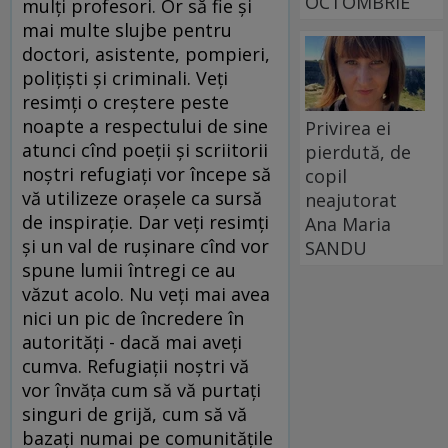
OCTOMBRIE
mulţi profesori. Or să fie şi
mai multe slujbe pentru
doctori, asistente, pompieri,
poliţişti şi criminali. Veţi
resimţi o creştere peste
noapte a respectului de sine
Privirea ei
atunci cînd poeţii şi scriitorii
pierdută, de
noştri refugiaţi vor începe să
copil
vă utilizeze oraşele ca sursă
neajutorat
de inspiraţie. Dar veţi resimţi
Ana Maria
şi un val de ruşinare cînd vor
SANDU
spune lumii întregi ce au
văzut acolo. Nu veţi mai avea
nici un pic de încredere în
autorităţi - dacă mai aveţi
cumva. Refugiaţii noştri vă
vor învăţa cum să vă purtaţi
singuri de grijă, cum să vă
bazaţi numai pe comunităţile