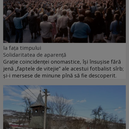
la fața timpului
Solidaritatea de aparență
Grație coincidenței onomastice, își însușise fără
jenă „faptele de vitejie” ale acestui fotbalist sîrb;
și-i mersese de minune pînă să fie descoperit.