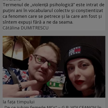
Termenul de „violență psihologică” este intrat de
puțini ani în vocabularul colectiv și conștientizat
ca fenomen care se petrece și la care am fost și
sîntem expuși fără a ne da seama.
Cătălina DUMITRESCU
la fața timpului
„De ce iubim femeile MCs” – G.P. VOLCEANOV în