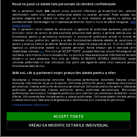
Parteneri
Nouă ne pasă ca datele tale personale să rămână confidențiale
Noi și partenerii noștri
606
stocăm și/sau accesăm informații pe dispozitivul dvs., precum
identificatorii cookie unici pentru prelucrarea datelor cu caracter personal. Puteți accepta sau
gestiona alegerile dvs. făcând clic mai jos sau în orice moment, pe pagina cu politica de
confidențialitate. Aceste alegeri vor fi raportate partenerilor noștri și nu vă vor afecta navigarea.
Mai
multe detalii
Noi si partenerii nostri (retelele de socializare si agentiile de publicitate partenere, precum si
furnizorii nostri de servicii de date analitice) prelucram date pentru a permite website-ului sa
functioneze, pentru a personaliza continutul si anunturile publicitare afisate in functie de
interesele si/sau profilul dvs., pentru a va oferi functionalitati aferente retelelor de socializare si
pentru a analiza traficul pe website. Beneficiati de drepturile prevazute de art. 15-22 din GDPR in
legatura cu prelucrarea datelor cu caracter personal. Aceste drepturi pot fi exercitate prin
modalitatea indicata
aici
. Prin click pe “ACCEPT TOATE”, acceptati folosirea tuturor Tehnologiilor de
tip Cookie, care implica inclusiv acceptul dvs. cu privire la stocarea/accesarea informatiilor de catre
Vendor-ii cu care colaboram. Prin click pe “VREAU SA MODIFIC SETARILE INDIVIDUAL” puteti
schimba preferintele in mod individual, mai putin cele legate de cookie strict necesare pentru
functionarea website-ului.
Atât noi, cât și partenerii noștri prelucrăm datele pentru a oferi:
Dezvoltarea și îmbunătățirea serviciilor. Măsurarea performanței reclamelor. Stocarea și/sau
accesarea informațiilor de pe un dispozitiv. Utilizarea profilurilor pentru selectarea conținutului
personalizat. Crearea profilurilor de conținut personalizat. Utilizarea profilurilor pentru selectarea
publicității personalizate. Crearea profilurilor pentru publicitate personalizată. Măsurarea
performanței conținutului. Înțelegerea publicului prin statistici sau combinații de date din surse
„O victorie pentru orice părinte îngrijorat”. Suma
diferite. Utilizarea de date limitate pentru a selecta publicitatea. Utilizarea datelor limitate pentru
a selecta conținutul. Date precise de geolocație și identificarea prin scanarea dispozitivului.
pe care Meta trebuie să o plătească pentru
Listă parteneri (furnizori)
prejudiciile aduse sănătății mintale a copiilor
ACCEPT TOATE
O instanță din New Mexico a obligat compania
Meta, societatea-mamă a Facebook, să vireze
VREAU SA MODIFIC SETARILE INDIVIDUAL
567 de milioane de dolari într-un fond destinat