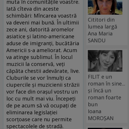
muta în comunităţile voastre.
Iată cîteva din aceste
schimbări: Mîncarea voastră
Cititori din
va deveni mai bună. În ultimii
lumea largă
zece ani, datorită aromelor
Ana Maria
asiatice şi latino-americane
SANDU
aduse de imigranţi, bucătăria
Americii s-a ameliorat. Acum
va atinge sublimul. În locul
muzicii la conservă, veţi
căpăta chestii adevărate, live.
FILIT e un
Cluburile se vor înmulţi ca
roman în sine...
ciupercile şi muzicienii străzii
și încă un
vor face din oraşul vostru un
roman foarte
loc cu mult mai viu. Începeţi
bun
de pe acum să vă ocupaţi de
Ioana
eliminarea legislaţiei
MOROȘAN
scorţoase care nu permite
spectacolele de stradă.