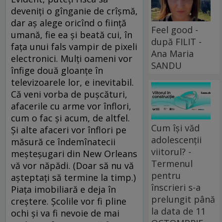
deveniţi o gînganie de crîşmă,
dar aş alege oricînd o fiinţă
Feel good -
umană, fie ea şi beată cui, în
după FILIT -
faţa unui fals vampir de pixeli
Ana Maria
electronici. Mulţi oameni vor
SANDU
înfige două gloanţe în
televizoarele lor, e inevitabil.
Că veni vorba de puşcături,
afacerile cu arme vor înflori,
cum o fac şi acum, de altfel.
Cum își văd
Şi alte afaceri vor înflori pe
adolescenții
măsură ce îndemînatecii
viitorul? -
meşteşugari din New Orleans
Termenul
vă vor năpădi. (Doar să nu vă
pentru
aşteptaţi să termine la timp.)
înscrieri s-a
Piaţa imobiliară e deja în
prelungit până
creştere. Şcolile vor fi pline
la data de 11
ochi şi va fi nevoie de mai