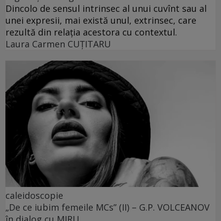
Dincolo de sensul intrinsec al unui cuvînt sau al
unei expresii, mai există unul, extrinsec, care
rezultă din relația acestora cu contextul.
Laura Carmen CUȚITARU
caleidoscopie
„De ce iubim femeile MCs” (II) – G.P. VOLCEANOV
în dialog cu MIRU