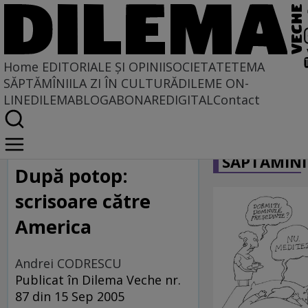
Home
EDITORIALE ȘI OPINII
SOCIETATE
TEMA
SĂPTĂMÎNII
LA ZI ÎN CULTURĂ
DILEME ON-
LINE
DILEMABLOG
ABONARE
DIGITAL
Contact
Home
CARICATU
Caleidoscopie
SĂPTĂMÎNI
După potop:
scrisoare către
America
Andrei CODRESCU
Publicat în Dilema Veche nr.
87 din 15 Sep 2005