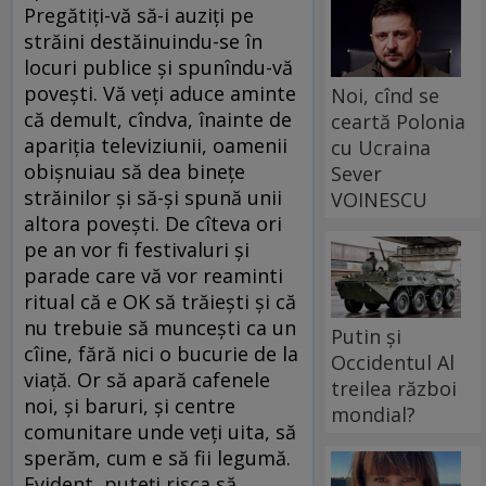
Pregătiţi-vă să-i auziţi pe
străini destăinuindu-se în
locuri publice şi spunîndu-vă
poveşti. Vă veţi aduce aminte
Noi, cînd se
că demult, cîndva, înainte de
ceartă Polonia
apariţia televiziunii, oamenii
cu Ucraina
obişnuiau să dea bineţe
Sever
străinilor şi să-şi spună unii
VOINESCU
altora poveşti. De cîteva ori
pe an vor fi festivaluri şi
parade care vă vor reaminti
ritual că e OK să trăieşti şi că
nu trebuie să munceşti ca un
Putin și
cîine, fără nici o bucurie de la
Occidentul Al
viaţă. Or să apară cafenele
treilea război
noi, şi baruri, şi centre
mondial?
comunitare unde veţi uita, să
sperăm, cum e să fii legumă.
Evident, puteţi risca să