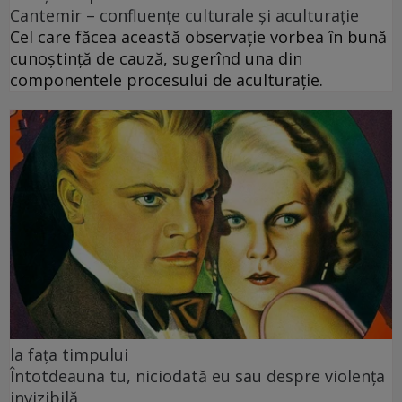
Cantemir – confluenţe culturale şi aculturaţie
Cel care făcea această observaţie vorbea în bună
cunoştință de cauză, sugerînd una din
componentele procesului de aculturaţie.
la fața timpului
Întotdeauna tu, niciodată eu sau despre violența
invizibilă