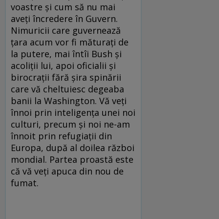
voastre şi cum să nu mai
aveţi încredere în Guvern.
Nimuricii care guvernează
ţara acum vor fi măturaţi de
la putere, mai întîi Bush şi
acoliţii lui, apoi oficialii şi
birocraţii fără şira spinării
care vă cheltuiesc degeaba
banii la Washington. Vă veţi
înnoi prin inteligenţa unei noi
culturi, precum şi noi ne-am
înnoit prin refugiaţii din
Europa, după al doilea război
mondial. Partea proastă este
că vă veţi apuca din nou de
fumat.