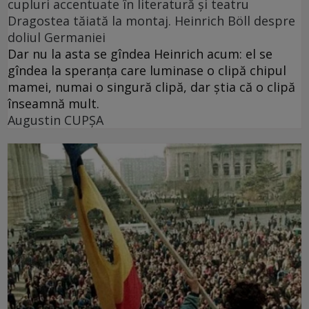
cupluri accentuate în literatură și teatru
Dragostea tăiată la montaj. Heinrich Böll despre
doliul Germaniei
Dar nu la asta se gîndea Heinrich acum: el se
gîndea la speranța care luminase o clipă chipul
mamei, numai o singură clipă, dar știa că o clipă
înseamnă mult.
Augustin CUPȘA