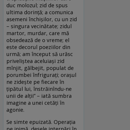
duc molozul; zid de spus
ultima dorință; a comunica
asemeni închișilor, cu un zid
– singura vecinătate; zidul
martor, murdar, care mă
obsedează de o vreme; el
este decorul poeziilor din
urmă; am început să urăsc
priveliștea aceluiași zid
mînjit, gălbejit, populat de
porumbei înfrigurați; orașul
ne zidește pe fiecare în
țipătul lui, înstrăinîndu-ne
unii de alții” – iată sumbra
imagine a unei cetăți în
agonie.
Se simte epuizată. Operația
pe inimă, desele internări în