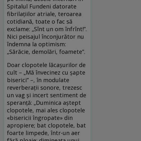
Spitalul Fundeni datorate
fibrilațiilor atriale, teroarea
cotidiană, toate o fac să
exclame: „Sînt un om înfrînt!”.
Nici peisajul înconjurător nu
îndemna la optimism:
„Sărăcie, demolări, foamete”.
Doar clopotele lăcașurilor de
cult – „Mă învecinez cu șapte
biserici” –, în modulate
reverberații sonore, trezesc
un vag și incert sentiment de
speranță: „Duminica aștept
clopotele, mai ales clopotele
«bisericii îngropate» din
apropiere; bat clopotele, bat
foarte limpede, într-un aer
fără ploaie; dimineața unui