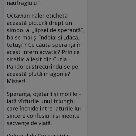
naufragiului”.
Octavian Paler eticheta
această pictură drept un
simbol al „lipsei de speranță”,
ba se mai și îndoia: și „dacă...
totuși”? Ce căuta speranța în
acest infern acvatic? Prin ce
șiretlic a ieșit din Cutia
Pandorei strecurîndu-se pe
această plută în agonie?
Mister!
Speranța, oțetarii și moliile –
iată vîrfurile unui triunghi
care închide între laturile lui
sincere confesiuni și inedite
secvențe de viață.
Volumul de Convorbiri cu