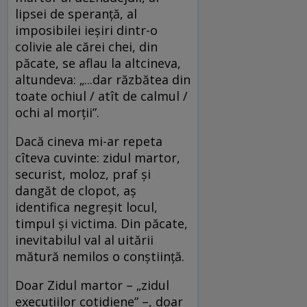
lipsei de speranță, al
imposibilei ieșiri dintr-o
colivie ale cărei chei, din
păcate, se aflau la altcineva,
altundeva: „...dar răzbătea din
toate ochiul / atît de calmul /
ochi al morții”.
Dacă cineva mi-ar repeta
cîteva cuvinte: zidul martor,
securist, moloz, praf și
dangăt de clopot, aș
identifica negreșit locul,
timpul și victima. Din păcate,
inevitabilul val al uitării
mătură nemilos o conștiință.
Doar Zidul martor – „zidul
execuțiilor cotidiene” –, doar