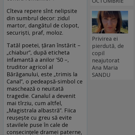
OCTOMBRIE
Cîteva repere sînt nelipsite
din sumbrul decor: zidul
martor, dangătul de clopot,
securiști, praf, moloz.
Privirea ei
Tatăl poetei, țăran înstărit –
pierdută, de
„chiabur”, după eticheta
copil
infamantă a anilor ʼ50 –,
neajutorat
truditor agricol al
Ana Maria
Bărăganului, este „trimis la
SANDU
Canal”, o pedeapsă-simbol ce
maschează o neuitată
tragedie. Canalul a devenit
mai tîrziu, cum altfel,
„Magistrala albastră”. Fiica
reușește cu greu să evite
stavilele puse în cale de
consecințele dramei paterne,