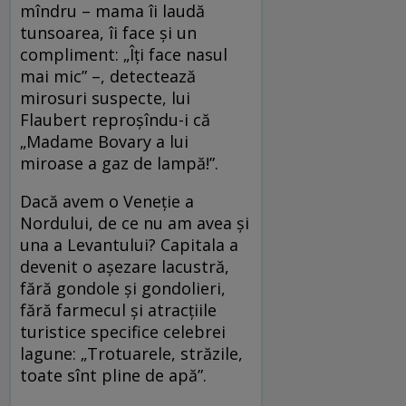
mîndru – mama îi laudă
tunsoarea, îi face și un
compliment: „Îți face nasul
mai mic” –, detectează
mirosuri suspecte, lui
Flaubert reproșîndu-i că
„Madame Bovary a lui
miroase a gaz de lampă!”.
Dacă avem o Veneție a
Nordului, de ce nu am avea și
una a Levantului? Capitala a
devenit o așezare lacustră,
fără gondole și gondolieri,
fără farmecul și atracțiile
turistice specifice celebrei
lagune: „Trotuarele, străzile,
toate sînt pline de apă”.