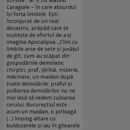
Caragiale – în care absurdul
își forța limitele. Ești
înconjurat de un real
dezastru, prăpăd care te
scutește de efortul de a-ți
imagina Apocalipsa: „Cîini cu
limbile arse de sete și juvățul
de gît, cum au scăpat din
gospodăriile demolate;
chirpici, praf, țărînă, mizerie,
măcinare, un maidan după
toate demolările; praful și
pulberea demolărilor nu ne
mai lasă să vedem culoarea
cerului; Bucureștiul este
acum un maidan, o pirloagă
(...) împing altare cu
buldozerele și iau în ghearele