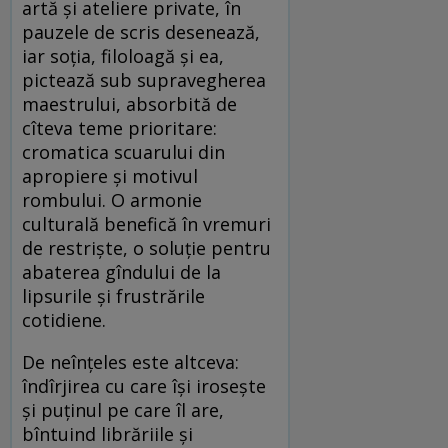
artă și ateliere private, în
pauzele de scris desenează,
iar soția, filoloagă și ea,
pictează sub supravegherea
maestrului, absorbită de
cîteva teme prioritare:
cromatica scuarului din
apropiere și motivul
rombului. O armonie
culturală benefică în vremuri
de restriște, o soluție pentru
abaterea gîndului de la
lipsurile și frustrările
cotidiene.
De neînțeles este altceva:
îndîrjirea cu care își irosește
și puținul pe care îl are,
bîntuind librăriile și