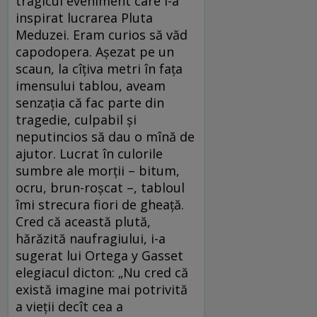
tragicul eveniment care i-a
inspirat lucrarea Pluta
Meduzei. Eram curios să văd
capodopera. Aşezat pe un
scaun, la cîţiva metri în faţa
imensului tablou, aveam
senzaţia că fac parte din
tragedie, culpabil și
neputincios să dau o mînă de
ajutor. Lucrat în culorile
sumbre ale morții – bitum,
ocru, brun-roșcat –, tabloul
îmi strecura fiori de gheață.
Cred că această plută,
hărăzită naufragiului, i-a
sugerat lui Ortega y Gasset
elegiacul dicton: „Nu cred că
există imagine mai potrivită
a vieții decît cea a