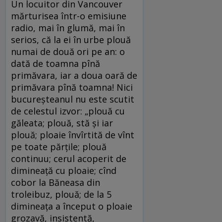
Un locuitor din Vancouver
mărturisea într-o emisiune
radio, mai în glumă, mai în
serios, că la ei în urbe plouă
numai de două ori pe an: o
dată de toamna pînă
primăvara, iar a doua oară de
primăvara pînă toamna! Nici
bucureșteanul nu este scutit
de celestul izvor: „plouă cu
găleata; plouă, stă și iar
plouă; ploaie învîrtită de vînt
pe toate părțile; plouă
continuu; cerul acoperit de
dimineață cu ploaie; cînd
cobor la Băneasa din
troleibuz, plouă; de la 5
dimineața a început o ploaie
grozavă, insistentă,