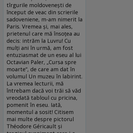
tîrgurile moldovenești de
început de veac din scrierile
sadoveniene, m-am nimerit la
Paris. Vremea și, mai ales,
prietenul care mă însoțea au
decis: intrăm la Luvru! Cu
mulți ani în urmă, am fost
entuziasmat de un eseu al lui
Octavian Paler, „Cursa spre
moarte“, de care am dat în
volumul Un muzeu în labirint.
La vremea lecturii, mă
întrebam dacă voi trăi să văd
vreodată tabloul cu pricina,
pomenit în eseu. Iată,
momentul a sosit! Citisem
mai multe despre pictorul
Théodore Géricault și