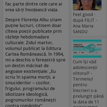
fac parte dintre cele care ai
vrea să-ți însoțească viața.
Feel good -
Despre Florența Albu știam
după FILIT -
puține lucruri, citisem doar
Ana Maria
cîteva poezii publicate prin
SANDU
răzlețe hebdomadare
culturale. Zidul martor,
volumul publicat la Editura
Cartea Românească, în 1994,
mi-a deschis o fereastră spre
Cum își văd
un destin măcinat de
adolescenții
angoase existențiale: „Eu
viitorul? -
scriu în spaima morții, a
Termenul
sinuciderilor – cozilor,
pentru
frigului, programului de
înscrieri s-a
idiotizare ideologică,
prelungit până
pogromurilor românești
la data de 11
contra românilor”.