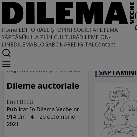
Home
EDITORIALE ȘI OPINII
SOCIETATE
TEMA
SĂPTĂMÎNII
LA ZI ÎN CULTURĂ
DILEME ON-
LINE
DILEMABLOG
ABONARE
DIGITAL
Contact
Home
CARICATU
Caleidoscopie
Regimul artelor şi muniţiilor
SĂPTĂMÎNI
Dileme auctoriale
Emil BELU
Publicat în Dilema Veche nr.
914 din 14 – 20 octombrie
2021