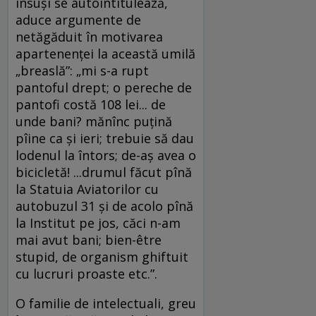
însuși se autointitulează,
aduce argumente de
netăgăduit în motivarea
apartenenței la această umilă
„breaslă”: „mi s-a rupt
pantoful drept; o pereche de
pantofi costă 108 lei... de
unde bani? mănînc puțină
pîine ca și ieri; trebuie să dau
lodenul la întors; de-aș avea o
bicicletă! ...drumul făcut pînă
la Statuia Aviatorilor cu
autobuzul 31 și de acolo pînă
la Institut pe jos, căci n-am
mai avut bani; bien-être
stupid, de organism ghiftuit
cu lucruri proaste etc.”.
O familie de intelectuali, greu