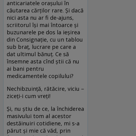
anticariatele orașului în
căutarea cărților rare. Și dacă
nici asta nu ar fi de-ajuns,
scriitorul își mai întoarce și
buzunarele pe dos la ieșirea
din Consignație, cu un tablou
sub braț, lucrare pe care a
dat ultimul bănuț. Ce să
însemne asta cînd știi că nu
ai bani pentru
medicamentele copilului?
Nechibzuință, rătăcire, viciu –
ziceți-i cum vreți!
Și, nu știu de ce, la închiderea
masivului tom al acestor
destăinuiri cotidiene, mi s-a
părut și mie că văd, prin