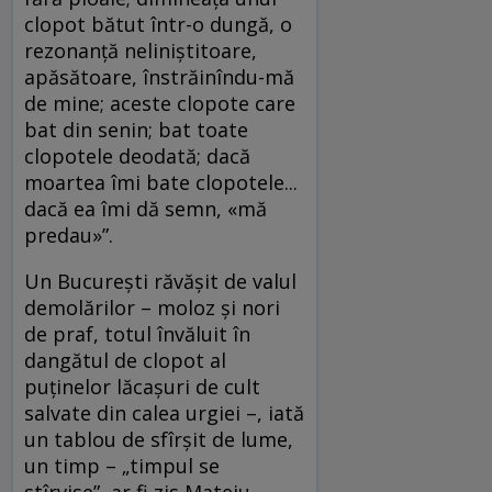
clopot bătut într-o dungă, o
rezonanță neliniștitoare,
apăsătoare, înstrăinîndu-mă
de mine; aceste clopote care
bat din senin; bat toate
clopotele deodată; dacă
moartea îmi bate clopotele...
dacă ea îmi dă semn, «mă
predau»”.
Un București răvășit de valul
demolărilor – moloz și nori
de praf, totul învăluit în
dangătul de clopot al
puținelor lăcașuri de cult
salvate din calea urgiei –, iată
un tablou de sfîrșit de lume,
un timp – „timpul se
stîrvise”, ar fi zis Mateiu