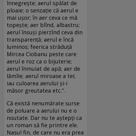
înnegrește; aerul spălat de
ploaie; o senzație că aerul e
mai ușor; în aer ceva ce mă
topește; aer blînd, albastru;
aerul însuși pierzînd ceva din
transparență; aerul e încă
luminos; feerica străduță
Mircea Ciobanu peste care
aerul e roz ca o bijuterie;
aerul înmuiat de apă; aer de
lămîie; aerul miroase a tei;
iau culoarea aerului și-i
măsor greutatea etc.”.
Că există nenumărate surse
de poluare a aerului nu e o
noutate. Dar nu te aștepți ca
un roman să fie printre ele.
Nasul fin, de care nu era prea