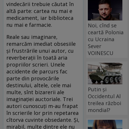
vindecării trebuie căutat în
altă parte: cartea nu mai e
medicament, iar biblioteca
nu mai e farmacie.
Noi, cînd se
ceartă Polonia
Reale sau imaginare,
cu Ucraina
remarcăm imediat obsesiile
Sever
și frustrările unui autor, cu
VOINESCU
reverberații în toată aria
propriilor scrieri. Unele
accidente de parcurs fac
parte din provocările
destinului, altele, cele mai
Putin și
multe, sînt bizarerii ale
Occidentul Al
imaginației auctoriale. Trei
treilea război
autori cunoscuți m-au frapat
mondial?
în scrierile lor prin repetarea
cîtorva cuvinte obsedante. Și,
mirabil, multe dintre ele nu