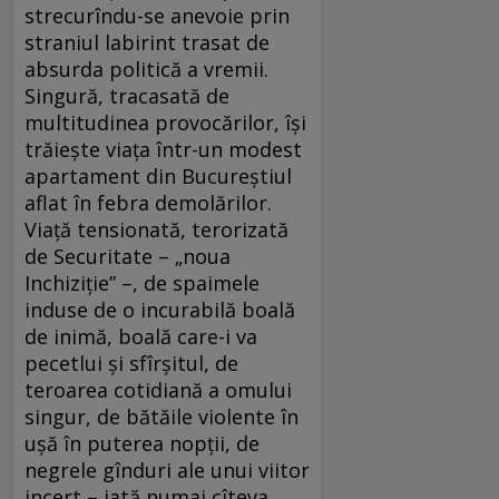
strecurîndu-se anevoie prin
straniul labirint trasat de
absurda politică a vremii.
Singură, tracasată de
multitudinea provocărilor, își
trăiește viața într-un modest
apartament din Bucureștiul
aflat în febra demolărilor.
Viață tensionată, terorizată
de Securitate – „noua
Inchiziție” –, de spaimele
induse de o incurabilă boală
de inimă, boală care-i va
pecetlui și sfîrșitul, de
teroarea cotidiană a omului
singur, de bătăile violente în
ușă în puterea nopții, de
negrele gînduri ale unui viitor
incert – iată numai cîteva