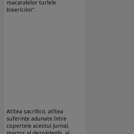
macaralelor turlele
bisericilor”.
Atîtea sacrificii, atîtea
suferințe adunate între
copertele acestui Jurnal,
martor al deznădejdii, al