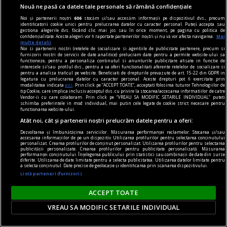
făcut această afirmație?
Nouă ne pasă ca datele tale personale să rămână confidențiale
Numai el știe.
Noi și partenerii noștri
606
stocăm și/sau accesăm informații pe dispozitivul dvs., precum
identificatorii cookie unici pentru prelucrarea datelor cu caracter personal. Puteți accepta sau
gestiona alegerile dvs. făcând clic mai jos sau în orice moment, pe pagina cu politica de
„Nu știu cît Paradis miroase
confidențialitate. Aceste alegeri vor fi raportate partenerilor noștri și nu vă vor afecta navigarea.
Mai
multe detalii
Speranța și dacă ea moare
Noi si partenerii nostri (retelele de socializare si agentiile de publicitate partenere, precum si
furnizorii nostri de servicii de date analitice) prelucram date pentru a permite website-ului sa
ultima”, mă tem că ne
functioneze, pentru a personaliza continutul si anunturile publicitare afisate in functie de
interesele si/sau profilul dvs., pentru a va oferi functionalitati aferente retelelor de socializare si
supraviețuiește. Cîte vieți
pentru a analiza traficul pe website. Beneficiati de drepturile prevazute de art. 15-22 din GDPR in
legatura cu prelucrarea datelor cu caracter personal. Aceste drepturi pot fi exercitate prin
curmate înaintea împlinirilor,
modalitatea indicata
aici
. Prin click pe “ACCEPT TOATE”, acceptati folosirea tuturor Tehnologiilor de
tip Cookie, care implica inclusiv acceptul dvs. cu privire la stocarea/accesarea informatiilor de catre
a iluziilor deșarte, nu au
Vendor-ii cu care colaboram. Prin click pe “VREAU SA MODIFIC SETARILE INDIVIDUAL” puteti
schimba preferintele in mod individual, mai putin cele legate de cookie strict necesare pentru
așteptat zadarnic izbînda?
functionarea website-ului.
Atât noi, cât și partenerii noștri prelucrăm datele pentru a oferi:
Nu ne îndoim de faptul că
„deseori, speranța e un drog,
Dezvoltarea și îmbunătățirea serviciilor. Măsurarea performanței reclamelor. Stocarea și/sau
accesarea informațiilor de pe un dispozitiv. Utilizarea profilurilor pentru selectarea conținutului
personalizat. Crearea profilurilor de conținut personalizat. Utilizarea profilurilor pentru selectarea
un anestezic”, dar o minimă
publicității personalizate. Crearea profilurilor pentru publicitate personalizată. Măsurarea
performanței conținutului. Înțelegerea publicului prin statistici sau combinații de date din surse
luciditate ne-ar proteja, ne-ar
diferite. Utilizarea de date limitate pentru a selecta publicitatea. Utilizarea datelor limitate pentru
a selecta conținutul. Date precise de geolocație și identificarea prin scanarea dispozitivului.
opri din inconștienta otrăvire
Listă parteneri (furnizori)
a ființei. La limită, speranța,
ACCEPT TOATE
devenită obsesie, te poate
arunca și pe un pat de spital.
VREAU SA MODIFIC SETARILE INDIVIDUAL
Cum te vindeci, cum ieși din