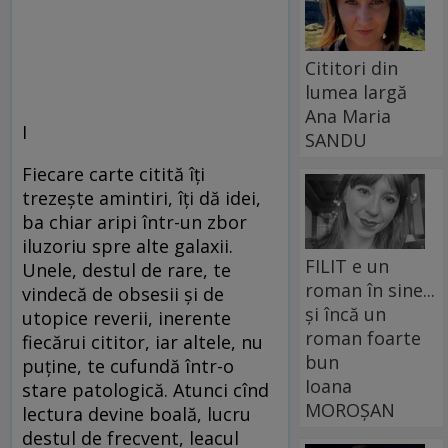
Cititori din
lumea largă
Ana Maria
I
SANDU
Fiecare carte citită îți
trezește amintiri, îți dă idei,
ba chiar aripi într-un zbor
iluzoriu spre alte galaxii.
FILIT e un
Unele, destul de rare, te
roman în sine...
vindecă de obsesii și de
și încă un
utopice reverii, inerente
roman foarte
fiecărui cititor, iar altele, nu
bun
puține, te cufundă într-o
Ioana
stare patologică. Atunci cînd
MOROȘAN
lectura devine boală, lucru
destul de frecvent, leacul