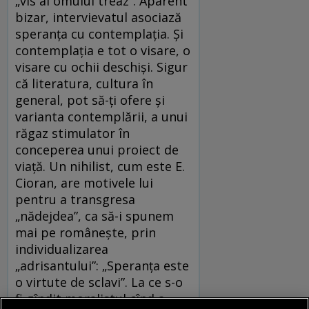
„vis al omului treaz”. Aparent
bizar, intervievatul asociază
speranța cu contemplația. Și
contemplația e tot o visare, o
visare cu ochii deschiși. Sigur
că literatura, cultura în
general, pot să-ți ofere și
varianta contemplării, a unui
răgaz stimulator în
conceperea unui proiect de
viață. Un nihilist, cum este E.
Cioran, are motivele lui
pentru a transgresa
„nădejdea”, ca să-i spunem
mai pe românește, prin
individualizarea
„adrisantului”: „Speranța este
o virtute de sclavi”. La ce s-o
fi gîndit moralistul cînd a