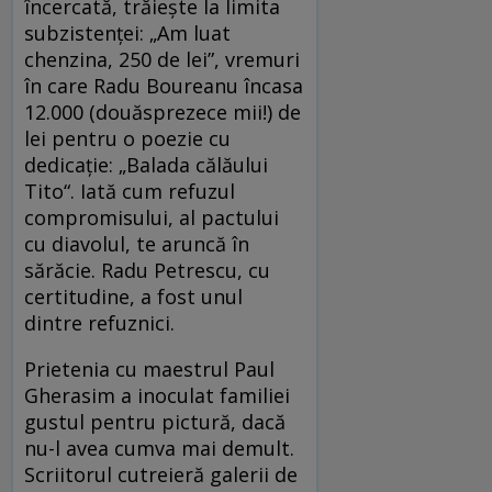
încercată, trăiește la limita
subzistenței: „Am luat
chenzina, 250 de lei”, vremuri
în care Radu Boureanu încasa
12.000 (douăsprezece mii!) de
lei pentru o poezie cu
dedicație: „Balada călăului
Tito“. Iată cum refuzul
compromisului, al pactului
cu diavolul, te aruncă în
sărăcie. Radu Petrescu, cu
certitudine, a fost unul
dintre refuznici.
Prietenia cu maestrul Paul
Gherasim a inoculat familiei
gustul pentru pictură, dacă
nu-l avea cumva mai demult.
Scriitorul cutreieră galerii de