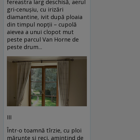
fereastra larg deschisă, aerul
gri-cenușiu, cu irizări
diamantine, ivit după ploaia
din timpul nopții – cupolă
aievea a unui clopot mut
peste parcul Van Horne de
peste drum...
III
Într-o toamnă tîrzie, cu ploi
mărunte și reci, amintind de