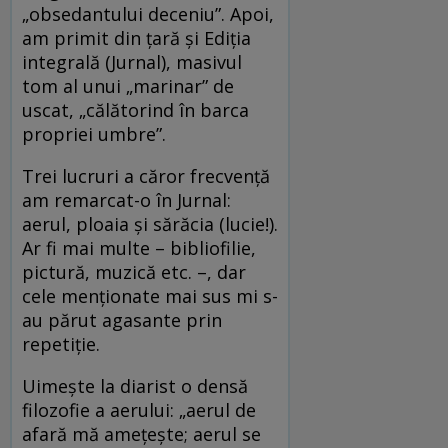
„obsedantului deceniu”. Apoi,
am primit din țară și Ediția
integrală (Jurnal), masivul
tom al unui „marinar” de
uscat, „călătorind în barca
propriei umbre”.
Trei lucruri a căror frecvență
am remarcat-o în Jurnal:
aerul, ploaia și sărăcia (lucie!).
Ar fi mai multe – bibliofilie,
pictură, muzică etc. –, dar
cele menționate mai sus mi s-
au părut agasante prin
repetiție.
Uimește la diarist o densă
filozofie a aerului: „aerul de
afară mă amețește; aerul se