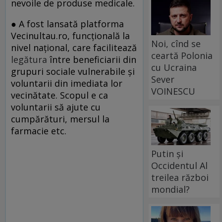
nevoile de produse medicale.
● A fost lansată platforma
Vecinultau.ro, funcțională la
Noi, cînd se
nivel național, care facilitează
ceartă Polonia
legătura
între beneficiarii din
cu Ucraina
grupuri sociale vulnerabile și
Sever
voluntarii din imediata lor
VOINESCU
vecinătate. Scopul e ca
voluntarii să ajute cu
cumpărături, mersul la
farmacie etc.
Putin și
Occidentul Al
treilea război
mondial?