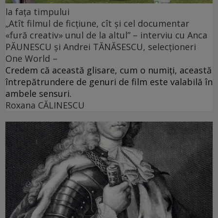
la fața timpului
„Atît filmul de ficțiune, cît și cel documentar
«fură creativ» unul de la altul” – interviu cu Anca
PĂUNESCU și Andrei TĂNĂSESCU, selecționeri
One World –
Credem că această glisare, cum o numiți, această
întrepătrundere de genuri de film este valabilă în
ambele sensuri.
Roxana CĂLINESCU