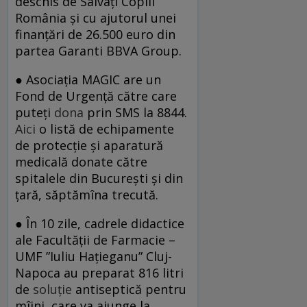
deschis de Salvați Copiii
România și cu ajutorul unei
finanțări de 26.500 euro din
partea Garanti BBVA Group.
● Asociația MAGIC are un
Fond de Urgență către care
puteți
dona
prin SMS la 8844.
Aici
o listă de echipamente
de protecție și aparatură
medicală donate către
spitalele din București și din
țară, săptămîna trecută.
● În 10 zile, cadrele didactice
ale Facultății de Farmacie –
UMF ”Iuliu Hațieganu” Cluj-
Napoca au preparat 816 litri
de
soluție
antiseptică pentru
mîini, care va ajunge la