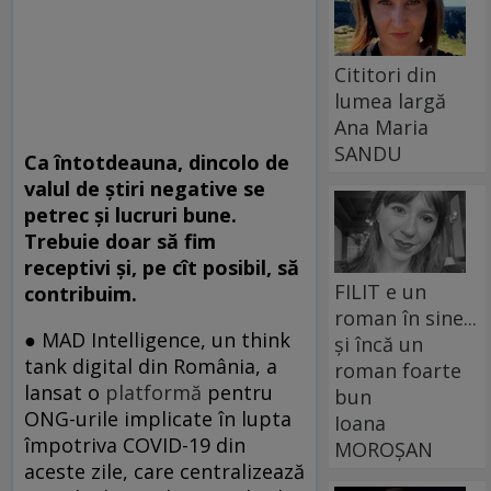
Cititori din
lumea largă
Ana Maria
SANDU
Ca întotdeauna, dincolo de
valul de știri negative se
petrec și lucruri bune.
Trebuie doar să fim
receptivi și, pe cît posibil, să
FILIT e un
contribuim.
roman în sine...
● MAD Intelligence, un think
și încă un
tank digital din România, a
roman foarte
lansat o
platformă
pentru
bun
ONG-urile implicate în lupta
Ioana
împotriva COVID-19 din
MOROȘAN
aceste zile, care centralizează