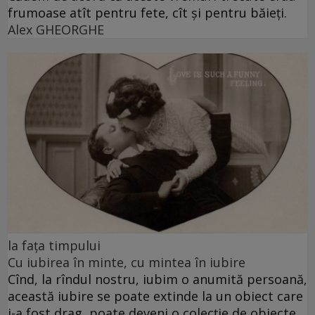
frumoase atît pentru fete, cît și pentru băieți.
Alex GHEORGHE
la fața timpului
Cu iubirea în minte, cu mintea în iubire
Cînd, la rîndul nostru, iubim o anumită persoană,
această iubire se poate extinde la un obiect care
i-a fost drag, poate deveni o colecție de obiecte