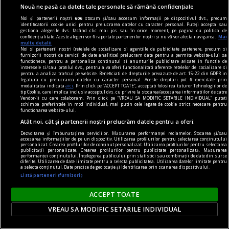
Nouă ne pasă ca datele tale personale să rămână confidențiale
neîmpărtășită toată viața.
Noi și partenerii noștri
606
stocăm și/sau accesăm informații pe dispozitivul dvs., precum
identificatorii cookie unici pentru prelucrarea datelor cu caracter personal. Puteți accepta sau
gestiona alegerile dvs. făcând clic mai jos sau în orice moment, pe pagina cu politica de
confidențialitate. Aceste alegeri vor fi raportate partenerilor noștri și nu vă vor afecta navigarea.
Mai
Parteneri
multe detalii
Noi si partenerii nostri (retelele de socializare si agentiile de publicitate partenere, precum si
furnizorii nostri de servicii de date analitice) prelucram date pentru a permite website-ului sa
functioneze, pentru a personaliza continutul si anunturile publicitare afisate in functie de
interesele si/sau profilul dvs., pentru a va oferi functionalitati aferente retelelor de socializare si
pentru a analiza traficul pe website. Beneficiati de drepturile prevazute de art. 15-22 din GDPR in
legatura cu prelucrarea datelor cu caracter personal. Aceste drepturi pot fi exercitate prin
modalitatea indicata
aici
. Prin click pe “ACCEPT TOATE”, acceptati folosirea tuturor Tehnologiilor de
tip Cookie, care implica inclusiv acceptul dvs. cu privire la stocarea/accesarea informatiilor de catre
Vendor-ii cu care colaboram. Prin click pe “VREAU SA MODIFIC SETARILE INDIVIDUAL” puteti
schimba preferintele in mod individual, mai putin cele legate de cookie strict necesare pentru
functionarea website-ului.
Atât noi, cât și partenerii noștri prelucrăm datele pentru a oferi:
Dezvoltarea și îmbunătățirea serviciilor. Măsurarea performanței reclamelor. Stocarea și/sau
accesarea informațiilor de pe un dispozitiv. Utilizarea profilurilor pentru selectarea conținutului
personalizat. Crearea profilurilor de conținut personalizat. Utilizarea profilurilor pentru selectarea
publicității personalizate. Crearea profilurilor pentru publicitate personalizată. Măsurarea
performanței conținutului. Înțelegerea publicului prin statistici sau combinații de date din surse
diferite. Utilizarea de date limitate pentru a selecta publicitatea. Utilizarea datelor limitate pentru
a selecta conținutul. Date precise de geolocație și identificarea prin scanarea dispozitivului.
Listă parteneri (furnizori)
ACCEPT TOATE
„Taxa de turist” sau prețul normal al vacanței?
VREAU SA MODIFIC SETARILE INDIVIDUAL
„Nu vă obligă nimeni să cumpărați. Prețurile
astea există pentru că cineva le plătește”