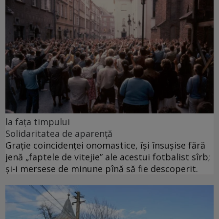
la fața timpului
Solidaritatea de aparență
Grație coincidenței onomastice, își însușise fără
jenă „faptele de vitejie” ale acestui fotbalist sîrb;
și-i mersese de minune pînă să fie descoperit.