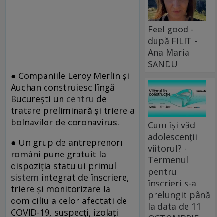
Feel good -
după FILIT -
Ana Maria
SANDU
● Companiile Leroy Merlin și
Auchan construiesc lîngă
București un
centru
de
tratare preliminară și triere a
bolnavilor de coronavirus.
Cum își văd
adolescenții
● Un grup de antreprenori
viitorul? -
români pune gratuit la
Termenul
dispoziția statului primul
pentru
sistem
integrat de înscriere,
înscrieri s-a
triere și monitorizare la
prelungit până
domiciliu a celor afectati de
la data de 11
COVID-19, suspecți, izolați