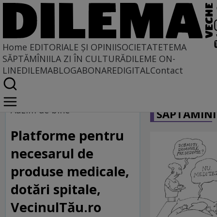
Home
EDITORIALE ȘI OPINII
SOCIETATE
TEMA
SĂPTĂMÎNII
LA ZI ÎN CULTURĂ
DILEME ON-
LINE
DILEMABLOG
ABONARE
DIGITAL
Contact
Home
CARICATU
Caleidoscopie
Auzim de bine
SĂPTĂMÎNI
Platforme pentru
necesarul de
produse medicale,
dotări spitale,
VecinulTău.ro