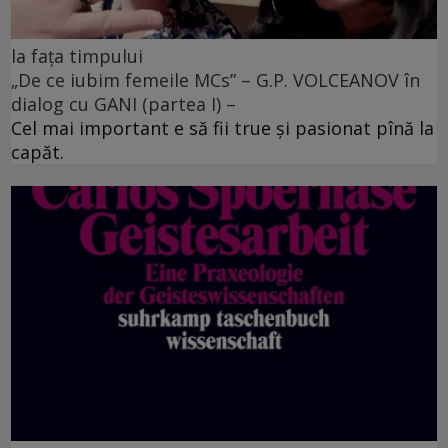
la fața timpului
„De ce iubim femeile MCs” – G.P. VOLCEANOV în
dialog cu GANI (partea I) –
Cel mai important e să fii true şi pasionat pînă la
capăt.