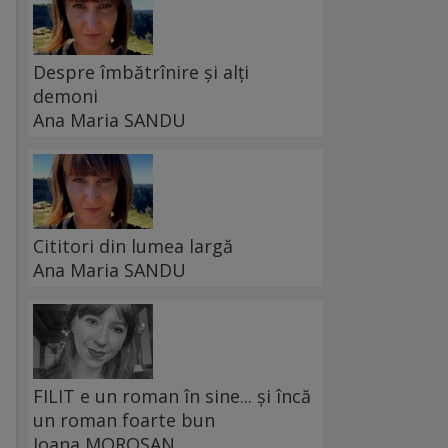
Despre îmbătrînire și alți
demoni
Ana Maria SANDU
Cititori din lumea largă
Ana Maria SANDU
FILIT e un roman în sine... și încă
un roman foarte bun
Ioana MOROȘAN