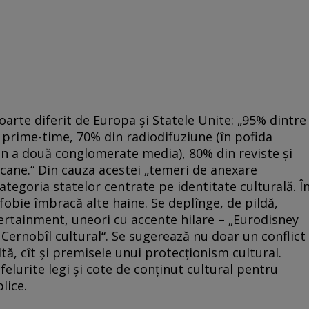
foarte diferit de Europa şi Statele Unite: „95% dintre
n prime-time, 70% din radiodifuziune (în pofida
an a două conglomerate media), 80% din reviste şi
cane.“ Din cauza acestei „temeri de anexare
categoria statelor centrate pe identitate culturală. Î
fobie îmbracă alte haine. Se deplînge, de pildă,
ertainment, uneori cu accente hilare – „Eurodisney
 Cernobîl cultural“. Se sugerează nu doar un conflict
ltă, cît şi premisele unui protecţionism cultural.
 felurite legi şi cote de conţinut cultural pentru
lice.