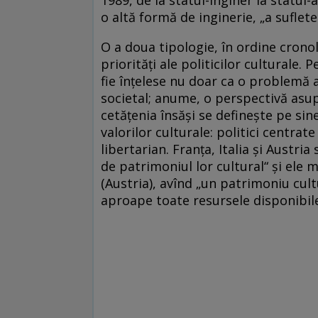
o altă formă de inginerie, „a suflete
O a doua tipologie, în ordine crono
priorităţi ale politicilor culturale.
fie înţelese nu doar ca o problemă 
societal; anume, o perspectivă asup
cetăţenia însăşi se defineşte pe si
valorilor culturale: politici centrat
libertarian. Franţa, Italia şi Austria
de patrimoniul lor cultural“ şi ele 
(Austria), avînd „un patrimoniu cul
aproape toate resursele disponibile