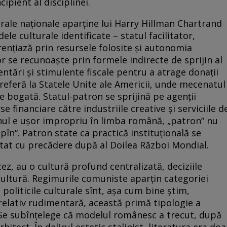
cipient al disciplinei.
urale naţionale aparţine lui Harry Hillman Chartrand
le culturale identificate – statul facilitator,
erenţiază prin resursele folosite şi autonomia
tor se recunoaşte prin formele indirecte de sprijin al
mentări şi stimulente fiscale pentru a atrage donaţii
 referă la Statele Unite ale Americii, unde mecenatul
ie bogată. Statul-patron se sprijină pe agenţii
 financiare către industriile creative şi serviciile d
ul e uşor impropriu în limba română, „patron“ nu
ăpîn“. Patron state ca practică instituţională se
ltat cu precădere după al Doilea Război Mondial.
cez, au o cultură profund centralizată, deciziile
cultură. Regimurile comuniste aparţin categoriei
 politicile culturale sînt, aşa cum bine ştim,
 relativ rudimentară, această primă tipologie a
 Se subînţelege că modelul românesc a trecut, după
rhitect. În delirul estetic stalinist, literatura era doa