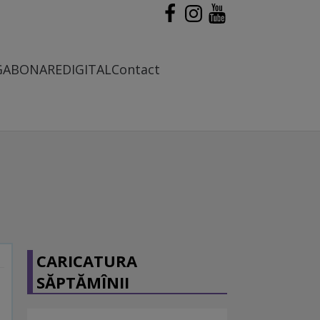
G
ABONARE
DIGITAL
Contact
CARICATURA
SĂPTĂMÎNII