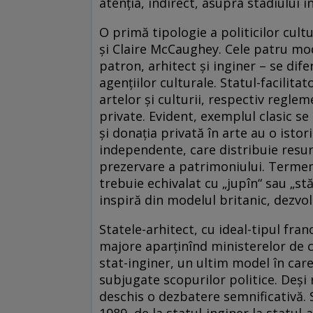
atenţia, indirect, asupra stadiului in
O primă tipologie a politicilor cult
şi Claire McCaughey. Cele patru mode
patron, arhitect şi inginer – se dif
agenţiilor culturale. Statul-facilita
artelor şi culturii, respectiv regle
private. Evident, exemplul clasic se
şi donaţia privată în arte au o istor
independente, care distribuie resurse
prezervare a patrimoniului. Termen
trebuie echivalat cu „jupîn“ sau „st
inspiră din modelul britanic, dezvo
Statele-arhitect, cu ideal-tipul fran
majore aparţinînd ministerelor de 
stat-inginer, un ultim model în care
subjugate scopurilor politice. Deşi
deschis o dezbatere semnificativă.
1989, de la statul-inginer la statul-a