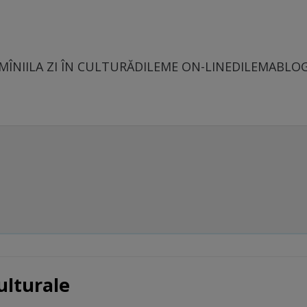
MÎNII
LA ZI ÎN CULTURĂ
DILEME ON-LINE
DILEMABLO
ulturale