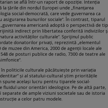
tarian se află într-un raport de opoziţie. Intenţia
 la ţările din nordul Europei unde „finanţarea
ideologia social-democrată, care vede guvernarea ca
 asigurarea bunurilor sociale“. În contrast, tiparul
că „guvernarea americană adoptă o perspectivă de tip
rijinită indirect prin libertatea conferită indivizilor ş
natura activităţilor culturale“. Sprijinul public
ordate donatorilor privaţi, reprezintă „elementul
0 de muzee din America, 2000 de agenţii locale ale
, 548 de posturi publice de radio, 7300 de teatre ale
 simfonice“.
în politicile culturale păcătuieşte prin variaţia
dentitar“ şi al statului-cultural ştim priorităţile
 spune acelaşi lucru pentru tiparele social-
 fluidul unor orientări ideologice. Pe de altă parte,
fi separate de ample viziuni societale sau de istoria
onstrucţie a celor patru modele.