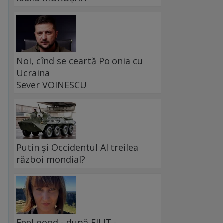
Noi, cînd se ceartă Polonia cu
Ucraina
Sever VOINESCU
Putin și Occidentul Al treilea
război mondial?
Feel good - după FILIT -