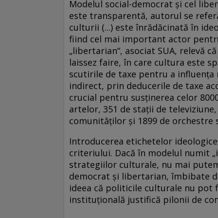
Modelul social-democrat şi cel liber
este transparentă, autorul se referă
culturii (...) este înrădăcinată în 
fiind cel mai important actor pentru
„libertarian“, asociat SUA, relevă 
laissez faire, în care cultura este sp
scutirile de taxe pentru a influenţa 
indirect, prin deducerile de taxe ac
crucial pentru susţinerea celor 800
artelor, 351 de staţii de televiziune
comunităţilor şi 1899 de orchestre
Introducerea etichetelor ideologice 
criteriului. Dacă în modelul numit „i
strategiilor culturale, nu mai putem
democrat şi libertarian, îmbibate de
ideea că politicile culturale nu pot 
instituţională justifică pilonii de c