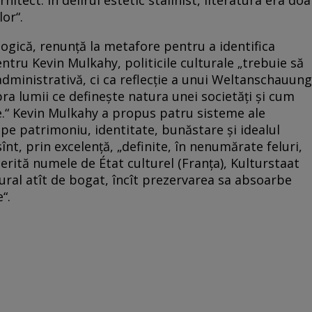
lor“.
logică, renunţă la metafore pentru a identifica
 Pentru Kevin Mulkahy, politicile culturale „trebuie să
administrativă, ci ca reflecţie a unui Weltanschauung
ra lumii ce defineşte natura unei societăţi şi cum
ne.“ Kevin Mulkahy a propus patru sisteme ale
e pe patrimoniu, identitate, bunăstare şi idealul
 sînt, prin excelenţă, „definite, în nenumărate feluri,
merită numele de État culturel (Franţa), Kulturstaat
tural atît de bogat, încît prezervarea sa absoarbe
“.