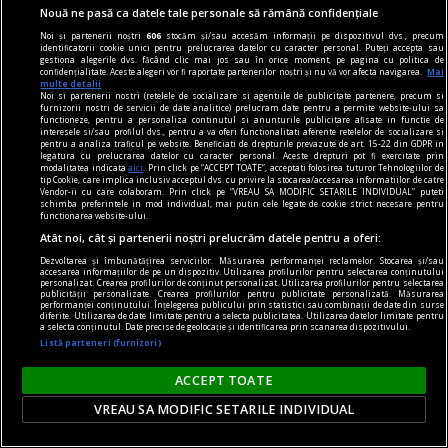
Nouă ne pasă ca datele tale personale să rămână confidențiale
în oraș
Noi și partenerii noștri
606
stocăm și/sau accesăm informații pe dispozitivul dvs., precum
Martie este luna concertelor de chitară
identificatorii cookie unici pentru prelucrarea datelor cu caracter personal. Puteți accepta sau
gestiona alegerile dvs. făcând clic mai jos sau în orice moment, pe pagina cu politica de
În perioada 16-30 martie 2024, Asociația
confidențialitate. Aceste alegeri vor fi raportate partenerilor noștri și nu vă vor afecta navigarea.
Mai
multe detalii
ChitaraNova vă invită la concertele din cadrul
Noi si partenerii nostri (retelele de socializare si agentiile de publicitate partenere, precum si
furnizorii nostri de servicii de date analitice) prelucram date pentru a permite website-ului sa
turneului național „Conciertos para Guitarra”.
functioneze, pentru a personaliza continutul si anunturile publicitare afisate in functie de
interesele si/sau profilul dvs., pentru a va oferi functionalitati aferente retelelor de socializare si
pentru a analiza traficul pe website. Beneficiati de drepturile prevazute de art. 15-22 din GDPR in
legatura cu prelucrarea datelor cu caracter personal. Aceste drepturi pot fi exercitate prin
modalitatea indicata
aici
. Prin click pe “ACCEPT TOATE”, acceptati folosirea tuturor Tehnologiilor de
tip Cookie, care implica inclusiv acceptul dvs. cu privire la stocarea/accesarea informatiilor de catre
Vendor-ii cu care colaboram. Prin click pe “VREAU SA MODIFIC SETARILE INDIVIDUAL” puteti
schimba preferintele in mod individual, mai putin cele legate de cookie strict necesare pentru
functionarea website-ului.
Atât noi, cât și partenerii noștri prelucrăm datele pentru a oferi:
Dezvoltarea și îmbunătățirea serviciilor. Măsurarea performanței reclamelor. Stocarea și/sau
accesarea informațiilor de pe un dispozitiv. Utilizarea profilurilor pentru selectarea conținutului
personalizat. Crearea profilurilor de conținut personalizat. Utilizarea profilurilor pentru selectarea
publicității personalizate. Crearea profilurilor pentru publicitate personalizată. Măsurarea
performanței conținutului. Înțelegerea publicului prin statistici sau combinații de date din surse
diferite. Utilizarea de date limitate pentru a selecta publicitatea. Utilizarea datelor limitate pentru
a selecta conținutul. Date precise de geolocație și identificarea prin scanarea dispozitivului.
Listă parteneri (furnizori)
ACCEPT TOATE
VREAU SA MODIFIC SETARILE INDIVIDUAL
One World Romania – Focus Ucraina: proiecție
„Photophobia”