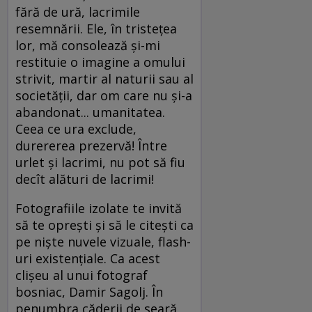
fără de ură, lacrimile
resemnării. Ele, în tristeţea
lor, mă consolează şi-mi
restituie o imagine a omului
strivit, martir al naturii sau al
societăţii, dar om care nu şi-a
abandonat... umanitatea.
Ceea ce ura exclude,
durererea prezervă! Între
urlet şi lacrimi, nu pot să fiu
decît alături de lacrimi!
Fotografiile izolate te invită
să te opreşti şi să le citeşti ca
pe nişte nuvele vizuale, flash-
uri existenţiale. Ca acest
clişeu al unui fotograf
bosniac, Damir Sagolj. În
penumbra căderii de seară