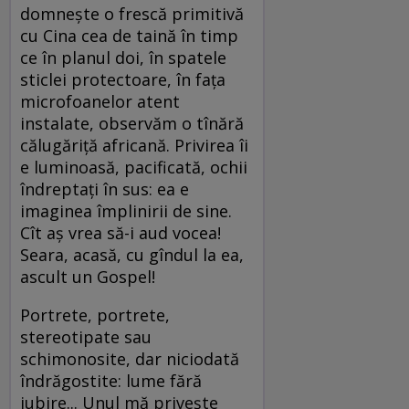
domneşte o frescă primitivă
cu Cina cea de taină în timp
ce în planul doi, în spatele
sticlei protectoare, în faţa
microfoanelor atent
instalate, observăm o tînără
călugăriţă africană. Privirea îi
e luminoasă, pacificată, ochii
îndreptaţi în sus: ea e
imaginea împlinirii de sine.
Cît aş vrea să-i aud vocea!
Seara, acasă, cu gîndul la ea,
ascult un Gospel!
Portrete, portrete,
stereotipate sau
schimonosite, dar niciodată
îndrăgostite: lume fără
iubire... Unul mă priveşte