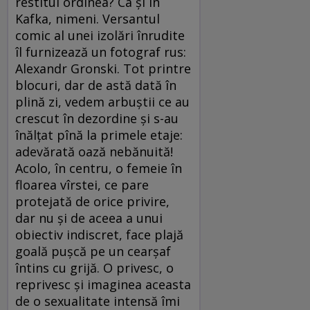
restitui ordinea? Ca şi în
Kafka, nimeni. Versantul
comic al unei izolări înrudite
îl furnizează un fotograf rus:
Alexandr Gronski. Tot printre
blocuri, dar de astă dată în
plină zi, vedem arbuştii ce au
crescut în dezordine şi s-au
înălţat pînă la primele etaje:
adevărată oază nebănuită!
Acolo, în centru, o femeie în
floarea vîrstei, ce pare
protejată de orice privire,
dar nu şi de aceea a unui
obiectiv indiscret, face plajă
goală puşcă pe un cearşaf
întins cu grijă. O privesc, o
reprivesc şi imaginea aceasta
de o sexualitate intensă îmi