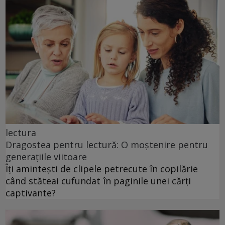
lectura
Dragostea pentru lectură: O moștenire pentru
generațiile viitoare
Îți amintești de clipele petrecute în copilărie
când stăteai cufundat în paginile unei cărți
captivante?