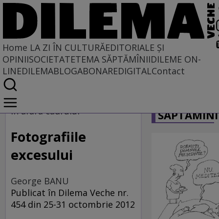
Home
LA ZI ÎN CULTURĂ
EDITORIALE ȘI
OPINII
SOCIETATE
TEMA SĂPTĂMÎNII
DILEME ON-
LINE
DILEMABLOG
ABONARE
DIGITAL
Contact
Home
CARICATU
La zi în cultură
în afara cadrului
SĂPTĂMÎNI
ARTE VIZUALE
Fotografiile
excesului
George BANU
Publicat în Dilema Veche nr.
454 din 25-31 octombrie 2012