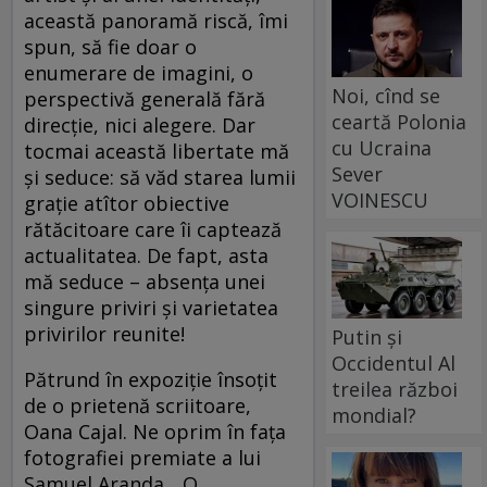
această panoramă riscă, îmi
spun, să fie doar o
enumerare de imagini, o
Noi, cînd se
perspectivă generală fără
ceartă Polonia
direcţie, nici alegere. Dar
cu Ucraina
tocmai această libertate mă
Sever
şi seduce: să văd starea lumii
VOINESCU
graţie atîtor obiective
rătăcitoare care îi captează
actualitatea. De fapt, asta
mă seduce – absenţa unei
singure priviri şi varietatea
privirilor reunite!
Putin și
Occidentul Al
Pătrund în expoziţie însoţit
treilea război
de o prietenă scriitoare,
mondial?
Oana Cajal. Ne oprim în faţa
fotografiei premiate a lui
Samuel Aranda... O