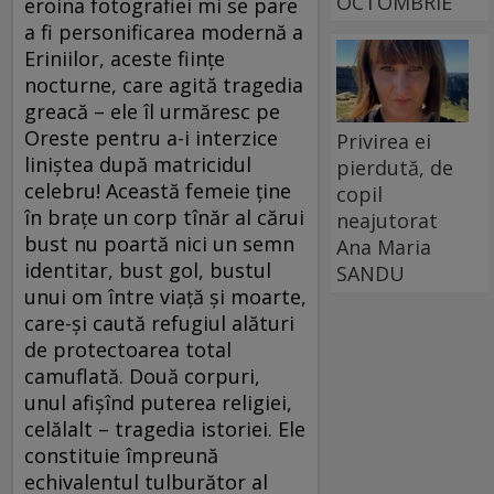
OCTOMBRIE
eroina fotografiei mi se pare
a fi personificarea modernă a
Eriniilor, aceste fiinţe
nocturne, care agită tragedia
greacă – ele îl urmăresc pe
Oreste pentru a-i interzice
Privirea ei
liniştea după matricidul
pierdută, de
celebru! Această femeie ţine
copil
în braţe un corp tînăr al cărui
neajutorat
bust nu poartă nici un semn
Ana Maria
identitar, bust gol, bustul
SANDU
unui om între viaţă şi moarte,
care-şi caută refugiul alături
de protectoarea total
camuflată. Două corpuri,
unul afişînd puterea religiei,
celălalt – tragedia istoriei. Ele
constituie împreună
echivalentul tulburător al