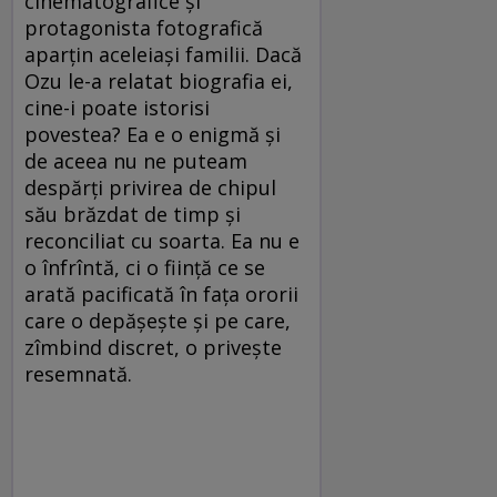
cinematografice şi
protagonista fotografică
aparţin aceleiaşi familii. Dacă
Ozu le-a relatat biografia ei,
cine-i poate istorisi
povestea? Ea e o enigmă şi
de aceea nu ne puteam
despărţi privirea de chipul
său brăzdat de timp şi
reconciliat cu soarta. Ea nu e
o înfrîntă, ci o fiinţă ce se
arată pacificată în faţa ororii
care o depăşeşte şi pe care,
zîmbind discret, o priveşte
resemnată.