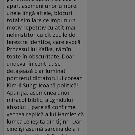
apar, asemeni unor umbre,
unele lîngă altele, blocuri
total similare ce impun un
motiv repetitiv cu atît mai
neliniştitor cu cît zecile de
ferestre identice, care evocă
Procesul lui Kafka, rămîn
toate în obscuritate. Doar
undeva, în centru, se
detaşează clar luminat
portretul dictatorului corean
Kim-il Sung: icoană politică!...
Apariţia, asemenea unui
miracol biblic, a „ghidului
absolut“, pare să confirme
vechea replică a lui Hamlet că
lumea „e ieşită din ţîţîni“. Dar
cine îşi asumă sarcina de a-i