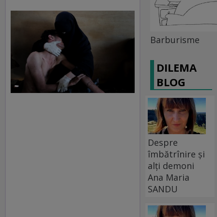
Barburisme
DILEMA
BLOG
Despre
îmbătrînire și
alți demoni
Ana Maria
SANDU