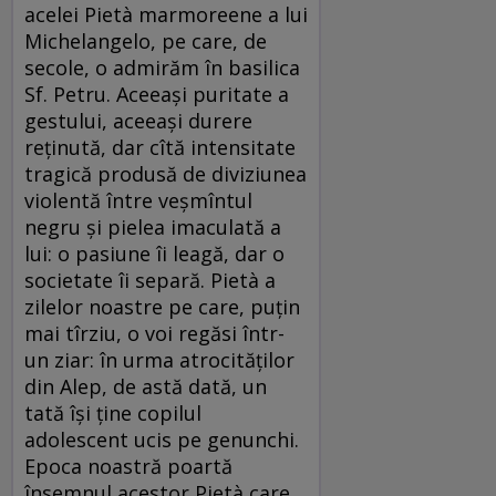
acelei Pietà marmoreene a lui
Michelangelo, pe care, de
secole, o admirăm în basilica
Sf. Petru. Aceeaşi puritate a
gestului, aceeaşi durere
reţinută, dar cîtă intensitate
tragică produsă de diviziunea
violentă între veşmîntul
negru şi pielea imaculată a
lui: o pasiune îi leagă, dar o
societate îi separă. Pietà a
zilelor noastre pe care, puţin
mai tîrziu, o voi regăsi într-
un ziar: în urma atrocităţilor
din Alep, de astă dată, un
tată îşi ţine copilul
adolescent ucis pe genunchi.
Epoca noastră poartă
însemnul acestor Pietà care