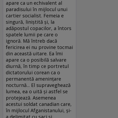
apare ca un echivalent al
paradisului în mijlocul unui
cartier socialist. Femeia e
singură, liniştită şi, la
adăpostul copacilor, a întors
spatele lumii pe care o
ignoră. Mă întreb dacă
fericirea ei nu provine tocmai
din această uitare. Ea îmi
apare ca o posibilă salvare
diurnă, în timp ce portretul
dictatorului corean ca o
permanentă ameninţare
nocturnă... El supraveghează
lumea, ea o uită şi astfel se
protejează. Asemenea
acestui soldat canadian care,
în mijlocul Afganistanului, şi-
a delimitat cu saci şi