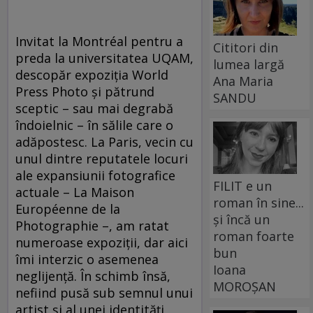
Invitat la Montréal pentru a
Cititori din
preda la universitatea UQAM,
lumea largă
descopăr expoziţia World
Ana Maria
Press Photo şi pătrund
SANDU
sceptic – sau mai degrabă
îndoielnic – în sălile care o
adăpostesc. La Paris, vecin cu
unul dintre reputatele locuri
ale expansiunii fotografice
FILIT e un
actuale – La Maison
roman în sine...
Européenne de la
și încă un
Photographie –, am ratat
roman foarte
numeroase expoziţii, dar aici
bun
îmi interzic o asemenea
Ioana
neglijenţă. În schimb însă,
MOROȘAN
nefiind pusă sub semnul unui
artist şi al unei identităţi,