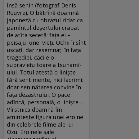
însă senin (fotograf Denis
Rouvre). O bătrînă doamnă
japoneză cu obrazul ridat ca
pămîntul deşertului crăpat
de atîta secetă: faţa ei –
peisajul unei vieţi. Ochii îi sînt
uscaţi, dar resemnaţi în faţa
tragediei, căci e o
supravieţuitoare a tsunami-
ului. Totul atestă o linişte
fără sentimente, nici lacrimi:
doar seninătatea convine în
faţa dezastrului. O pace
adîncă, personală, o linişte...
Vîrstnica doamnă îmi
aminteşte figura unei eroine
din celebrele filme ale lui
Ozu. Eroinele sale