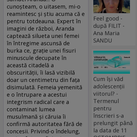
cunoşteam, o uitasem, mi-o
reamintesc şi ştiu acuma că e
Feel good -
pentru totdeauna. Expert în
după FILIT -
imagini de război, Aranda
Ana Maria
captează silueta unei femei
SANDU
în întregime ascunsă de
burka ce, graţie unei fisuri
minuscule decupate în
această citadelă a
obscurităţii, îi lasă vizibilă
Cum își văd
doar un centimetru din faţa
adolescenții
disimulată. Femeia yemenită
viitorul? -
e o întrupare a acestui
Termenul
integrism radical care a
pentru
contaminat lumea
înscrieri s-a
musulmană şi căruia îi
prelungit până
confirmă autoritatea fără de
la data de 11
concesii. Privind-o îndelung,