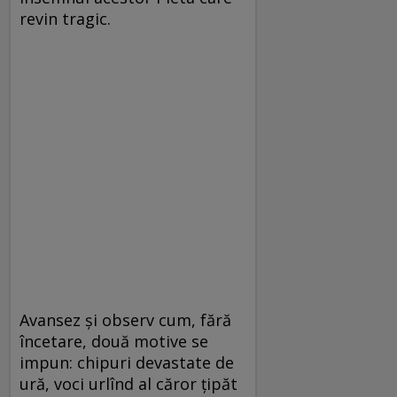
revin tragic.
Avansez şi observ cum, fără
încetare, două motive se
impun: chipuri devastate de
ură, voci urlînd al căror ţipăt