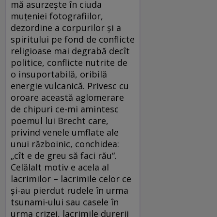
mă asurzeşte în ciuda
muţeniei fotografiilor,
dezordine a corpurilor şi a
spiritului pe fond de conflicte
religioase mai degrabă decît
politice, conflicte nutrite de
o insuportabilă, oribilă
energie vulcanică. Privesc cu
oroare această aglomerare
de chipuri ce-mi amintesc
poemul lui Brecht care,
privind venele umflate ale
unui războinic, conchidea:
„cît e de greu să faci rău“.
Celălalt motiv e acela al
lacrimilor – lacrimile celor ce
şi-au pierdut rudele în urma
tsunami-ului sau casele în
urma crizei, lacrimile durerii