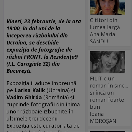
Cititori din
Vineri, 23 februarie, de la ora
lumea largă
19:00, la doi ani de la
Ana Maria
începerea războiului din
SANDU
Ucraina, se deschide
expoziția de fotografie de
război FRONT, la Rezidența9
(I.L. Caragiale 32) din
București.
FILIT e un
Expoziția îi aduce împreună
roman în sine...
pe
Larisa Kalik
(Ucraina) și
și încă un
Vadim Ghirda
(România) și
roman foarte
cuprinde fotografii din inima
bun
unor războaie izbucnite în
Ioana
ultimele trei decenii.
MOROȘAN
Expoziția este curatoriată de