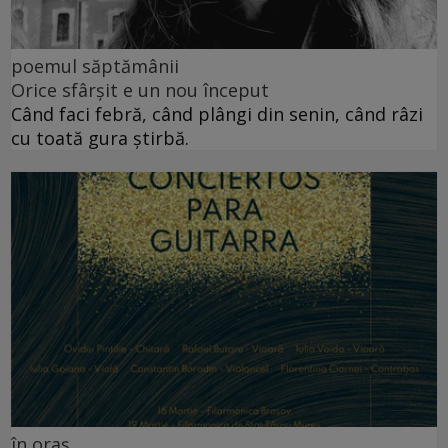
poemul săptămânii
Orice sfârșit e un nou început
Când faci febră, când plângi din senin, când râzi
cu toată gura știrbă.
în oraș