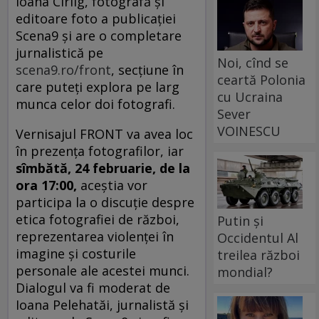
Ioana Cîrlig, fotografă și
editoare foto a publicației
Scena9 și are o completare
jurnalistică pe
Noi, cînd se
scena9.ro/front
, secțiune în
ceartă Polonia
care puteți explora pe larg
cu Ucraina
munca celor doi fotografi.
Sever
VOINESCU
Vernisajul FRONT va avea loc
în prezența fotografilor, iar
sîmbătă, 24 februarie, de la
ora 17:00,
aceștia vor
participa la o discuție despre
etica fotografiei de război,
Putin și
reprezentarea violenței în
Occidentul Al
imagine și costurile
treilea război
personale ale acestei munci.
mondial?
Dialogul va fi moderat de
Ioana Pelehatăi, jurnalistă și