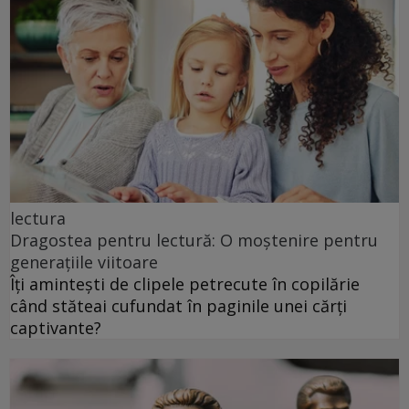
lectura
Dragostea pentru lectură: O moștenire pentru
generațiile viitoare
Îți amintești de clipele petrecute în copilărie
când stăteai cufundat în paginile unei cărți
captivante?