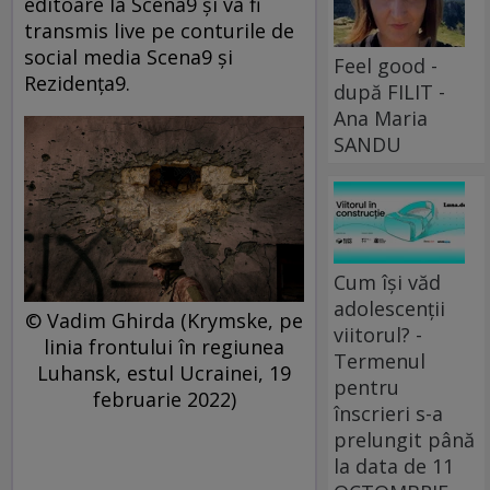
editoare la Scena9 și va fi
transmis live pe conturile de
social media Scena9 și
Feel good -
Rezidența9.
după FILIT -
Ana Maria
SANDU
Cum își văd
adolescenții
© Vadim Ghirda (Krymske, pe
viitorul? -
linia frontului în regiunea
Termenul
Luhansk, estul Ucrainei, 19
pentru
februarie 2022)
înscrieri s-a
prelungit până
la data de 11