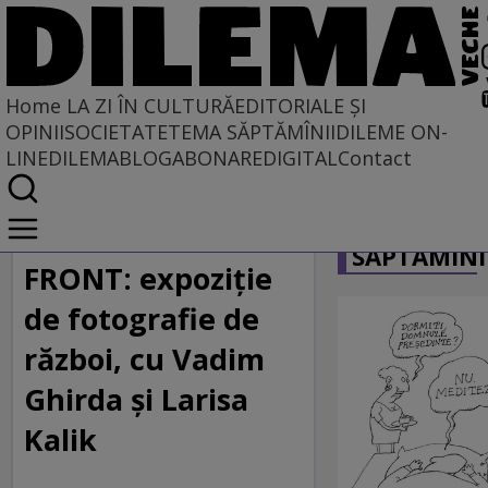
Home
LA ZI ÎN CULTURĂ
EDITORIALE ȘI
OPINII
SOCIETATE
TEMA SĂPTĂMÎNII
DILEME ON-
LINE
DILEMABLOG
ABONARE
DIGITAL
Contact
Home
CARICATU
La zi în cultură
SĂPTĂMÎNI
DILEMA VECHE VĂ RECOMANDĂ
FRONT: expoziție
de fotografie de
război, cu Vadim
Ghirda și Larisa
Kalik