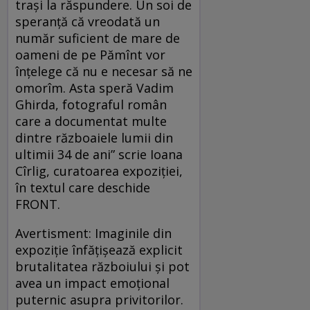
trași la răspundere. Un soi de
speranță că vreodată un
număr suficient de mare de
oameni de pe Pămînt vor
înțelege că nu e necesar să ne
omorîm. Asta speră Vadim
Ghirda, fotograful român
care a documentat multe
dintre războaiele lumii din
ultimii 34 de ani” scrie Ioana
Cîrlig, curatoarea expoziției,
în textul care deschide
FRONT.
Avertisment: Imaginile din
expoziție înfățișează explicit
brutalitatea războiului și pot
avea un impact emoțional
puternic asupra privitorilor.