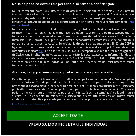
Nouă ne pasă ca datele tale personale să rămână confidențiale
Noi și partenerii noștri
606
stocăm și/sau accesăm informații pe dispozitivul dvs., precum
identificatorii cookie unici pentru prelucrarea datelor cu caracter personal. Puteți accepta sau
gestiona alegerile dvs. făcând clic mai jos sau în orice moment, pe pagina cu politica de
confidențialitate. Aceste alegeri vor fi raportate partenerilor noștri și nu vă vor afecta navigarea.
Mai
multe detalii
Noi si partenerii nostri (retelele de socializare si agentiile de publicitate partenere, precum si
furnizorii nostri de servicii de date analitice) prelucram date pentru a permite website-ului sa
functioneze, pentru a personaliza continutul si anunturile publicitare afisate in functie de
interesele si/sau profilul dvs., pentru a va oferi functionalitati aferente retelelor de socializare si
pentru a analiza traficul pe website. Beneficiati de drepturile prevazute de art. 15-22 din GDPR in
legatura cu prelucrarea datelor cu caracter personal. Aceste drepturi pot fi exercitate prin
modalitatea indicata
aici
. Prin click pe “ACCEPT TOATE”, acceptati folosirea tuturor Tehnologiilor de
tip Cookie, care implica inclusiv acceptul dvs. cu privire la stocarea/accesarea informatiilor de catre
Vendor-ii cu care colaboram. Prin click pe “VREAU SA MODIFIC SETARILE INDIVIDUAL” puteti
schimba preferintele in mod individual, mai putin cele legate de cookie strict necesare pentru
functionarea website-ului.
Atât noi, cât și partenerii noștri prelucrăm datele pentru a oferi:
pentru poezie
Dezvoltarea și îmbunătățirea serviciilor. Măsurarea performanței reclamelor. Stocarea și/sau
Sfidarea convențiilor
accesarea informațiilor de pe un dispozitiv. Utilizarea profilurilor pentru selectarea conținutului
personalizat. Crearea profilurilor de conținut personalizat. Utilizarea profilurilor pentru selectarea
O. Nimigean nu doar acordă cititorului acces la
publicității personalizate. Crearea profilurilor pentru publicitate personalizată. Măsurarea
performanței conținutului. Înțelegerea publicului prin statistici sau combinații de date din surse
realitatea distorsionată pe care o asamblează, ci
diferite. Utilizarea de date limitate pentru a selecta publicitatea. Utilizarea datelor limitate pentru
a selecta conținutul. Date precise de geolocație și identificarea prin scanarea dispozitivului.
îl face parte integrantă a acesteia.
Listă parteneri (furnizori)
Şerban AXINTE
ACCEPT TOATE
VREAU SA MODIFIC SETARILE INDIVIDUAL