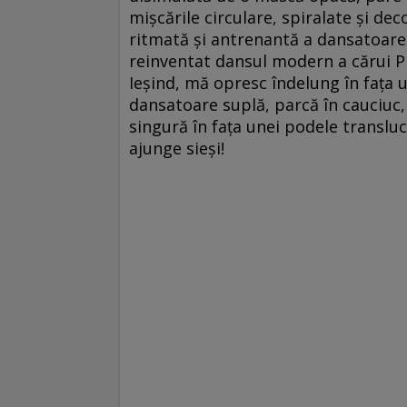
mişcările circulare, spiralate şi de
ritmată şi antrenantă a dansatoarei
reinventat dansul modern a cărui Pi
Ieşind, mă opresc îndelung în faţa 
dansatoare suplă, parcă în cauciuc
singură în faţa unei podele transluci
ajunge sieşi!