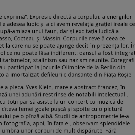
e exprimă“. Expresie directă a corpului, a energiilor
 e adesea ludic şi aici avem revelaţia graţiei ireale ce
După-amiaza unui faun, dar şi excitaţia ludică a
casso, Cocteau şi Massin. Corpurile revelă ceea ce
et la care nu se poate ajunge decît în prezenţa lor. Î
ol ce nu poate lăsa indiferent: dansul a fost integra
litarismelor, stalinism sau nazism reunite. Coregrafi
 au participat la Jocurile Olimpice de la Berlin din
 a imortalizat defileurile dansante din Piaţa Roşie!
 a pleca. Yves Klein, marele abstract francez, în
ă unei adunări restrînse de notabili intelectuali,
: cu toţii par să asiste la un concert cu muzică de
ă cîteva femei goale puşcă şi spoite cu o pictură
pului pe o pînză albă. Studii de antropometrie le-a
 fotografia, apoi, în faţa ei, observam splendidele
, umbra unor corpuri de mult dispărute. Fără