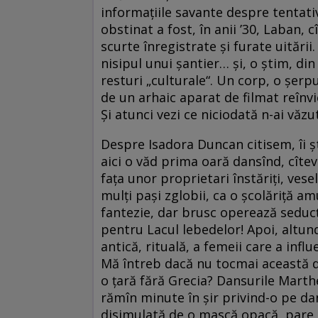
informaţiile savante despre tentativ
obstinat a fost, în anii ’30, Laban, 
scurte înregistrate şi furate uitării
nisipul unui şantier… şi, o ştim, d
resturi „culturale“. Un corp, o şerp
de un arhaic aparat de filmat reînvie
Şi atunci vezi ce niciodată n-ai văz
Despre Isadora Duncan citisem, îi 
aici o văd prima oară dansînd, cîte
faţa unor proprietari înstăriţi, vesel
mulţi paşi zglobii, ca o şcolăriţă a
fantezie, dar brusc operează seducţ
pentru Lacul lebedelor! Apoi, altun
antică, rituală, a femeii care a in
Mă întreb dacă nu tocmai această di
o ţară fără Grecia? Dansurile Marthe
rămîn minute în şir privind-o pe d
disimulată de o mască opacă, pare a f