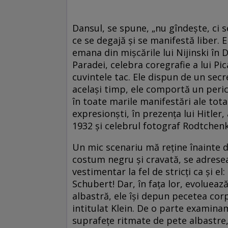
Dansul, se spune, „nu gîndeşte, ci s
ce se degajă şi se manifestă liber. El
emana din mişcările lui Nijinski în 
Paradei, celebra coregrafie a lui Pi
cuvintele tac. Ele dispun de un secr
acelaşi timp, ele comportă un peric
în toate marile manifestări ale tota
expresionşti, în prezenţa lui Hitler,
1932 şi celebrul fotograf Rodtchenko
Un mic scenariu mă reţine înainte de
costum negru şi cravată, se adreseaz
vestimentar la fel de stricţi ca şi el
Schubert! Dar, în faţa lor, evolueaz
albastră, ele îşi depun pecetea cor
intitulat Klein. De o parte examinam
suprafeţe ritmate de pete albastre