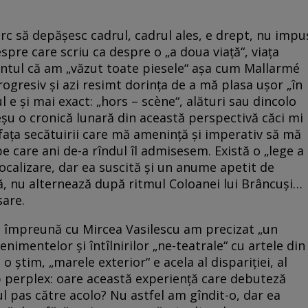
cerc să depăşesc cadrul, cadrul ales, e drept, nu impu
espre care scriu ca despre o „a doua viaţă“, viaţa
imentul că am „văzut toate piesele“ aşa cum Mallarmé
progresiv şi azi resimt dorinţa de a mă plasa uşor „în
l e şi mai exact: „hors – scène“, alături sau dincolo
eşu o cronică lunară din această perspectivă căci mi
 faţa secătuirii care mă ameninţă şi imperativ să mă
 care ani de-a rîndul îl admisesem. Există o „lege a
ocalizare, dar ea suscită şi un anume apetit de
ă, nu alternează după ritmul Coloanei lui Brâncuşi…
sare.
, împreună cu Mircea Vasilescu am precizat „un
nimentelor şi întîlnirilor „ne-teatrale“ cu artele din
, o ştim, „marele exterior“ e acela al dispariţiei, al
eb perplex: oare această experienţă care debuteză
l pas către acolo? Nu astfel am gîndit-o, dar ea