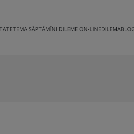
TATE
TEMA SĂPTĂMÎNII
DILEME ON-LINE
DILEMABLO