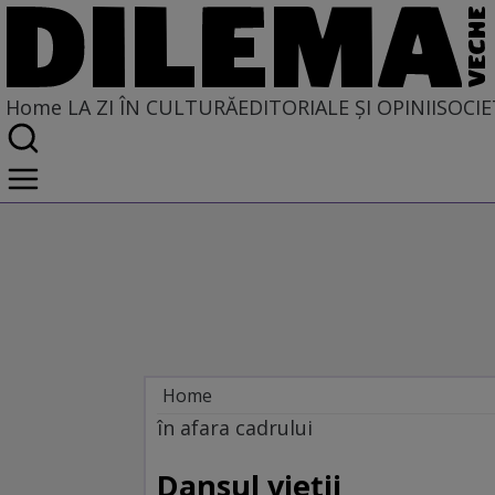
Home
LA ZI ÎN CULTURĂ
EDITORIALE ȘI OPINII
SOCIE
Home
La zi în cultură
în afara cadrului
ARTE PERFORMATIVE
Dansul vieţii