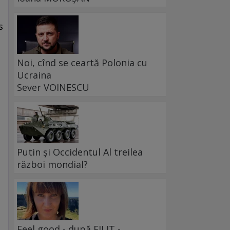
s
Noi, cînd se ceartă Polonia cu
Ucraina
Sever VOINESCU
Putin și Occidentul Al treilea
război mondial?
Feel good - după FILIT -