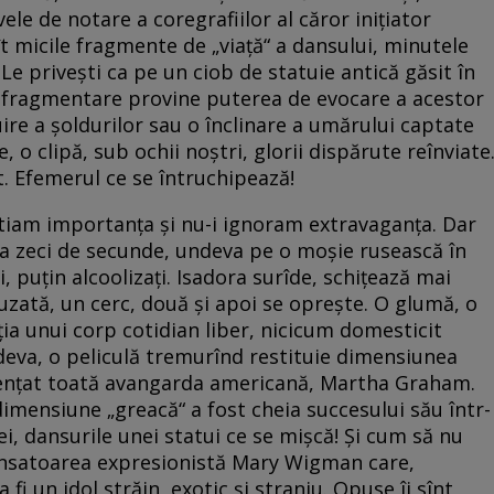
ele de notare a coregrafiilor al căror iniţiator
cît micile fragmente de „viaţă“ a dansului, minutele
. Le priveşti ca pe un ciob de statuie antică găsit în
in fragmentare provine puterea de evocare a acestor
uire a şoldurilor sau o înclinare a umărului captate
, o clipă, sub ochii noştri, glorii dispărute reînviate
ut. Efemerul ce se întruchipează!
ştiam importanţa şi nu-i ignoram extravaganţa. Dar
va zeci de secunde, undeva pe o moşie rusească în
i, puţin alcoolizaţi. Isadora surîde, schiţează mai
muzată, un cerc, două şi apoi se opreşte. O glumă, o
ia unui corp cotidian liber, nicicum domesticit
deva, o peliculă tremurînd restituie dimensiunea
fluenţat toată avangarda americană, Martha Graham.
mensiune „greacă“ a fost cheia succesului său într-
i, dansurile unei statui ce se mişcă! Şi cum să nu
ansatoarea expresionistă Mary Wigman care,
i un idol străin, exotic şi straniu. Opuse îi sînt