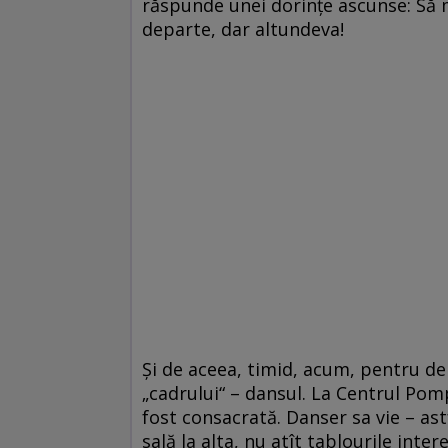
răspunde unei dorinţe ascunse: Să 
departe, dar altundeva!
Şi de aceea, timid, acum, pentru de
„cadrului“ – dansul. La Centrul Pom
fost consacrată. Danser sa vie – astf
sală la alta, nu atît tablourile inte