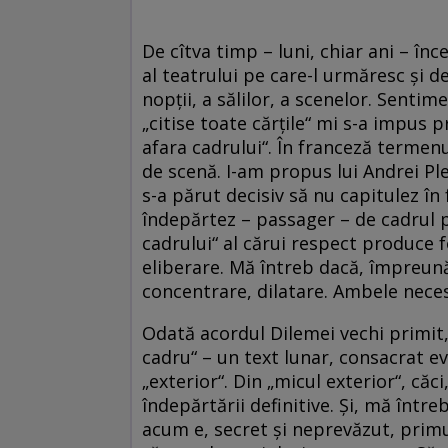
De cîtva timp – luni, chiar ani – în
al teatrului pe care-l urmăresc şi d
nopţii, a sălilor, a scenelor. Sent
„citise toate cărţile“ mi s-a impus 
afara cadrului“. În franceză termenu
de scenă. I-am propus lui Andrei Pl
s-a părut decisiv să nu capitulez în
îndepărtez – passager – de cadrul pe
cadrului“ al cărui respect produce f
eliberare. Mă întreb dacă, împreun
concentrare, dilatare. Ambele nece
Odată acordul Dilemei vechi primit
cadru“ – un text lunar, consacrat eve
„exterior“. Din „micul exterior“, căci
îndepărtării definitive. Şi, mă într
acum e, secret şi neprevăzut, primu