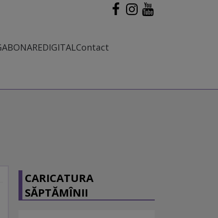
G
ABONARE
DIGITAL
Contact
CARICATURA
SĂPTĂMÎNII