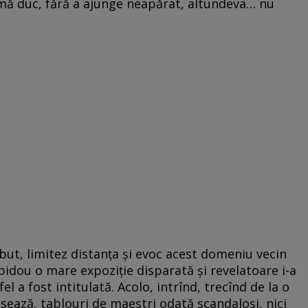
mă duc, fără a ajunge neapărat, altundeva… nu
but, limitez distanţa şi evoc acest domeniu vecin
pidou o mare expoziţie disparată şi revelatoare i-a
el a fost intitulată. Acolo, intrînd, trecînd de la o
resează, tablouri de maeştri odată scandaloşi, nici