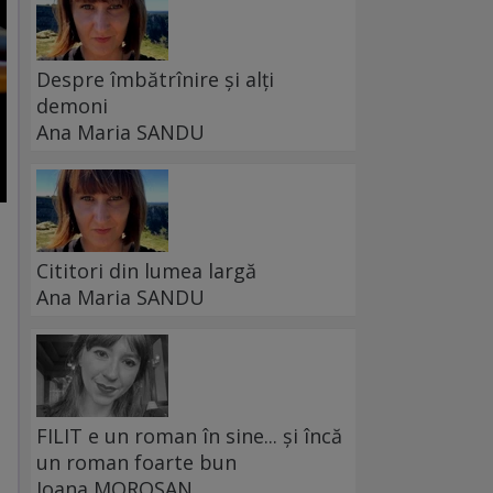
Despre îmbătrînire și alți
demoni
Ana Maria SANDU
Cititori din lumea largă
Ana Maria SANDU
FILIT e un roman în sine... și încă
un roman foarte bun
Ioana MOROȘAN