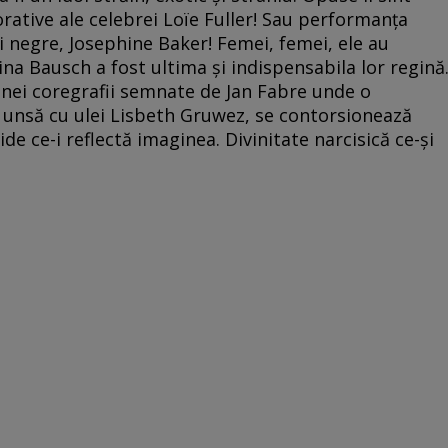
corative ale celebrei Loïe Fuller! Sau performanţa
 negre, Josephine Baker! Femei, femei, ele au
na Bausch a fost ultima şi indispensabila lor regină
unei coregrafii semnate de Jan Fabre unde o
, unsă cu ulei Lisbeth Gruwez, se contorsionează
de ce-i reflectă imaginea. Divinitate narcisică ce-şi