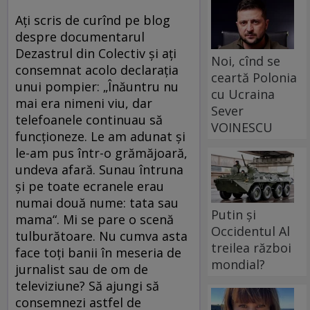
Ați scris de curînd pe blog
despre documentarul
Dezastrul din Colectiv și ați
Noi, cînd se
consemnat acolo declarația
ceartă Polonia
unui pompier: „Înăuntru nu
cu Ucraina
mai era nimeni viu, dar
Sever
telefoanele continuau să
VOINESCU
funcţioneze. Le am adunat şi
le-am pus într-o grămăjoară,
undeva afară. Sunau întruna
şi pe toate ecranele erau
numai două nume: tata sau
Putin și
mama“. Mi se pare o scenă
Occidentul Al
tulburătoare. Nu cumva asta
treilea război
face toți banii în meseria de
mondial?
jurnalist sau de om de
televiziune? Să ajungi să
consemnezi astfel de