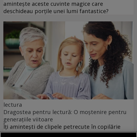
amintește aceste cuvinte magice care
deschideau porțile unei lumi fantastice?
lectura
Dragostea pentru lectură: O moștenire pentru
generațiile viitoare
Îți amintești de clipele petrecute în copilărie
când stăteai cufundat în paginile unei cărți