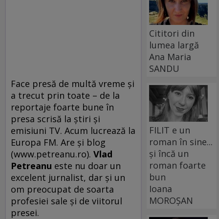
Cititori din
lumea largă
Ana Maria
SANDU
Face presă de multă vreme și
a trecut prin toate – de la
reportaje foarte bune în
presa scrisă la știri și
FILIT e un
emisiuni TV. Acum lucrează la
roman în sine...
Europa FM. Are și blog
și încă un
(www.petreanu.ro).
Vlad
roman foarte
Petreanu
este nu doar un
bun
excelent jurnalist, dar și un
Ioana
om preocupat de soarta
MOROȘAN
profesiei sale și de viitorul
presei.