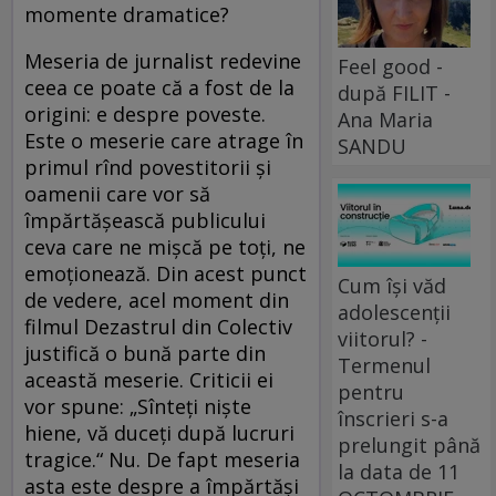
momente dramatice?
Meseria de jurnalist redevine
Feel good -
ceea ce poate că a fost de la
după FILIT -
origini: e despre poveste.
Ana Maria
Este o meserie care atrage în
SANDU
primul rînd povestitorii și
oamenii care vor să
împărtășească publicului
ceva care ne mișcă pe toți, ne
emoționează. Din acest punct
Cum își văd
de vedere, acel moment din
adolescenții
filmul Dezastrul din Colectiv
viitorul? -
justifică o bună parte din
Termenul
această meserie. Criticii ei
pentru
vor spune: „Sînteți niște
înscrieri s-a
hiene, vă duceți după lucruri
prelungit până
tragice.“ Nu. De fapt meseria
la data de 11
asta este despre a împărtăși