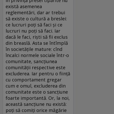
În privința presei tipărite nu
există asemenea
reglementări, dar ar trebui
să existe o cultură a breslei:
ce lucruri poți să faci și ce
lucruri nu poți să faci. Iar
dacă le faci, riști să fii exclus
din breaslă. Asta se întîmplă
în societățile mature: cînd
încalci normele sociale într-o
comunitate, sancţiunea
comunității respective este
excluderea. Iar pentru o ființă
cu comportament gregar
cum e omul, excluderea din
comunitate este o sancțiune
foarte importantă. Or, la noi,
această sancțiune nu există:
poți să comiți orice măgărie