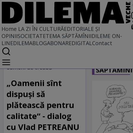
Home
LA ZI ÎN CULTURĂ
EDITORIALE ȘI
OPINII
SOCIETATE
TEMA SĂPTĂMÎNII
DILEME ON-
LINE
DILEMABLOG
ABONARE
DIGITAL
Contact
Home
CARICATU
La zi în cultură
oameni de treabă
SĂPTĂMÎNI
„Oamenii sînt
dispuşi să
plătească pentru
calitate“ - dialog
cu Vlad PETREANU