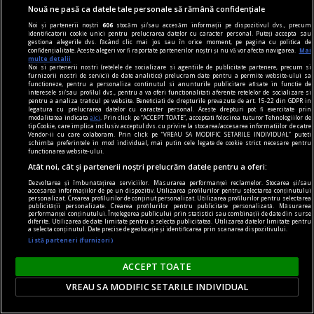
captivante?
Nouă ne pasă ca datele tale personale să rămână confidențiale
Noi și partenerii noștri
606
stocăm și/sau accesăm informații pe dispozitivul dvs., precum
identificatorii cookie unici pentru prelucrarea datelor cu caracter personal. Puteți accepta sau
gestiona alegerile dvs. făcând clic mai jos sau în orice moment, pe pagina cu politica de
confidențialitate. Aceste alegeri vor fi raportate partenerilor noștri și nu vă vor afecta navigarea.
Mai
multe detalii
Noi si partenerii nostri (retelele de socializare si agentiile de publicitate partenere, precum si
furnizorii nostri de servicii de date analitice) prelucram date pentru a permite website-ului sa
functioneze, pentru a personaliza continutul si anunturile publicitare afisate in functie de
interesele si/sau profilul dvs., pentru a va oferi functionalitati aferente retelelor de socializare si
pentru a analiza traficul pe website. Beneficiati de drepturile prevazute de art. 15-22 din GDPR in
legatura cu prelucrarea datelor cu caracter personal. Aceste drepturi pot fi exercitate prin
modalitatea indicata
aici
. Prin click pe “ACCEPT TOATE”, acceptati folosirea tuturor Tehnologiilor de
tip Cookie, care implica inclusiv acceptul dvs. cu privire la stocarea/accesarea informatiilor de catre
Vendor-ii cu care colaboram. Prin click pe “VREAU SA MODIFIC SETARILE INDIVIDUAL” puteti
schimba preferintele in mod individual, mai putin cele legate de cookie strict necesare pentru
functionarea website-ului.
Atât noi, cât și partenerii noștri prelucrăm datele pentru a oferi:
Dezvoltarea și îmbunătățirea serviciilor. Măsurarea performanței reclamelor. Stocarea și/sau
accesarea informațiilor de pe un dispozitiv. Utilizarea profilurilor pentru selectarea conținutului
personalizat. Crearea profilurilor de conținut personalizat. Utilizarea profilurilor pentru selectarea
publicității personalizate. Crearea profilurilor pentru publicitate personalizată. Măsurarea
performanței conținutului. Înțelegerea publicului prin statistici sau combinații de date din surse
istoria comunismului
diferite. Utilizarea de date limitate pentru a selecta publicitatea. Utilizarea datelor limitate pentru
a selecta conținutul. Date precise de geolocație și identificarea prin scanarea dispozitivului.
Istoria comunismului: lecturi esențiale pentru a
Listă parteneri (furnizori)
înțelege un fenomen global
ACCEPT TOATE
Comunismul a fost un fenomen global care a
VREAU SA MODIFIC SETARILE INDIVIDUAL
influențat profund secolul XX, iar studiul său
continuă să fie de mare interes pentru istorici,