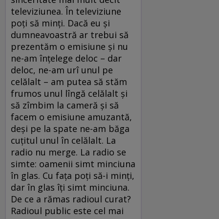
televiziunea. În televiziune
poți să minți. Dacă eu și
dumneavoastră ar trebui să
prezentăm o emisiune și nu
ne-am înțelege deloc – dar
deloc, ne-am urî unul pe
celălalt – am putea să stăm
frumos unul lîngă celălalt și
să zîmbim la cameră și să
facem o emisiune amuzantă,
deși pe la spate ne-am băga
cuțitul unul în celălalt. La
radio nu merge. La radio se
simte: oamenii simt minciuna
în glas. Cu fața poți să-i minți,
dar în glas îți simt minciuna.
De ce a rămas radioul curat?
Radioul public este cel mai