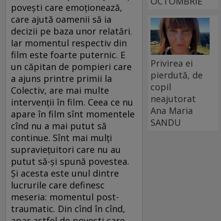
OCTOMBRIE
povești care emoționează,
care ajută oamenii să ia
decizii pe baza unor relatări.
Iar momentul respectiv din
film este foarte puternic. E
Privirea ei
un căpitan de pompieri care
pierdută, de
a ajuns printre primii la
copil
Colectiv, are mai multe
neajutorat
intervenții în film. Ceea ce nu
Ana Maria
apare în film sînt momentele
SANDU
cînd nu a mai putut să
continue. Sînt mai mulți
supraviețuitori care nu au
putut să-și spună povestea.
Și acesta este unul dintre
lucrurile care definesc
meseria: momentul post-
traumatic. Din cînd în cînd,
apar astfel de povești care