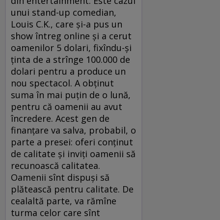
din entertainment. Este cazul
unui stand-up comedian,
Louis C.K., care și-a pus un
show întreg online și a cerut
oamenilor 5 dolari, fixîndu-și
ținta de a strînge 100.000 de
dolari pentru a produce un
nou spectacol. A obținut
suma în mai puțin de o lună,
pentru că oamenii au avut
încredere. Acest gen de
finanțare va salva, probabil, o
parte a presei: oferi conținut
de calitate și inviți oamenii să
recunoască calitatea.
Oamenii sînt dispuși să
plătească pentru calitate. De
cealaltă parte, va rămîne
turma celor care sînt