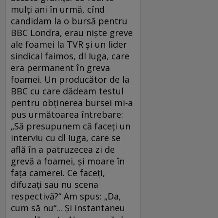
mulți ani în urmă, cînd
candidam la o bursă pentru
BBC Londra, erau niște greve
ale foamei la TVR și un lider
sindical faimos, dl Iuga, care
era permanent în greva
foamei. Un producător de la
BBC cu care dădeam testul
pentru obținerea bursei mi-a
pus următoarea întrebare:
„Să presupunem că faceți un
interviu cu dl Iuga, care se
află în a patruzecea zi de
grevă a foamei, și moare în
fața camerei. Ce faceți,
difuzați sau nu scena
respectivă?“ Am spus: „Da,
cum să nu“... Și instantaneu