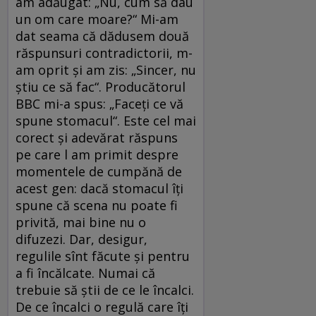
am adăugat: „Nu, cum să dau
un om care moare?“ Mi-am
dat seama că dădusem două
răspunsuri contradictorii, m-
am oprit și am zis: „Sincer, nu
știu ce să fac“. Producătorul
BBC mi-a spus: „Faceți ce vă
spune stomacul“. Este cel mai
corect și adevărat răspuns
pe care l am primit despre
momentele de cumpănă de
acest gen: dacă stomacul îți
spune că scena nu poate fi
privită, mai bine nu o
difuzezi. Dar, desigur,
regulile sînt făcute și pentru
a fi încălcate. Numai că
trebuie să știi de ce le încalci.
De ce încalci o regulă care îți