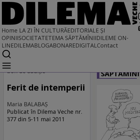
Home
LA ZI ÎN CULTURĂ
EDITORIALE ȘI
OPINII
SOCIETATE
TEMA SĂPTĂMÎNII
DILEME ON-
LINE
DILEMABLOG
ABONARE
DIGITAL
Contact
Home
CARICATU
La zi în cultură
bon de audiție
SĂPTĂMÎNI
MUZICĂ
Ferit de intemperii
Maria BALABAŞ
Publicat în Dilema Veche nr.
377 din 5-11 mai 2011