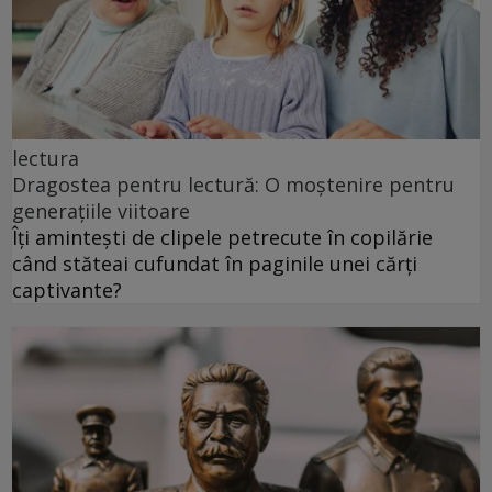
lectura
Dragostea pentru lectură: O moștenire pentru
generațiile viitoare
Îți amintești de clipele petrecute în copilărie
când stăteai cufundat în paginile unei cărți
captivante?