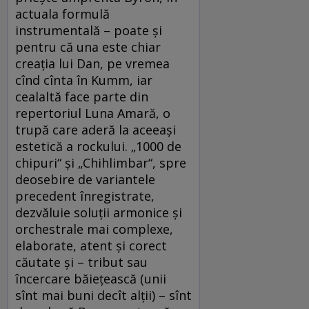
actuala formulă
instrumentală – poate şi
pentru că una este chiar
creaţia lui Dan, pe vremea
cînd cînta în Kumm, iar
cealaltă face parte din
repertoriul Luna Amară, o
trupă care aderă la aceeaşi
estetică a rockului. „1000 de
chipuri“ şi „Chihlimbar“, spre
deosebire de variantele
precedent înregistrate,
dezvăluie soluţii armonice şi
orchestrale mai complexe,
elaborate, atent şi corect
căutate şi – tribut sau
încercare băieţească (unii
sînt mai buni decît alţii) – sînt