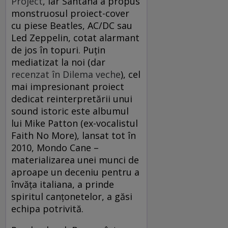
Project
, iar Santana a propus
monstruosul proiect-cover
cu piese Beatles, AC/DC sau
Led Zeppelin, cotat alarmant
de jos în topuri. Puţin
mediatizat la noi (dar
recenzat în Dilema veche
), cel
mai impresionant proiect
dedicat reinterpretării unui
sound istoric este albumul
lui Mike Patton (ex-vocalistul
Faith No More), lansat tot în
2010, Mondo Cane –
materializarea unei munci de
aproape un deceniu pentru a
învăţa italiana, a prinde
spiritul canţonetelor, a găsi
echipa potrivită.