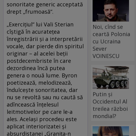
sonoritate generic acceptată
drept „frumoasă“.
„Exerciţiul“ lui Vali Sterian
Noi, cînd se
cîştigă în acurateţea
ceartă Polonia
înregistrării şi a interpretării
cu Ucraina
vocale, dar pierde din spiritul
Sever
originar – al acelei beţii
VOINESCU
postdecembriste în care
dezordinea încă putea
genera o nouă lume. Byron
poetizează, melodizează,
îndulceşte sonoritatea, dar
Putin și
nu se revoltă sau nu caută să
Occidentul Al
adîncească înţelesul
treilea război
leitmotivelor pe care le-a
mondial?
ales. Acelaşi procedeu este
aplicat interiorizatei şi
absurdistanei „Graniţa-n