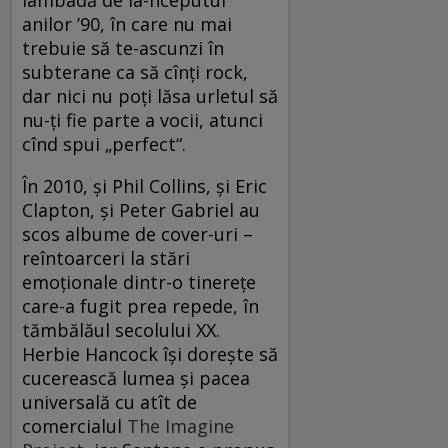
anilor ’90, în care nu mai
trebuie să te-ascunzi în
subterane ca să cînţi rock,
dar nici nu poţi lăsa urletul să
nu-ţi fie parte a vocii, atunci
cînd spui „perfect“.
În 2010, şi Phil Collins, şi Eric
Clapton, şi Peter Gabriel au
scos albume de cover-uri –
reîntoarceri la stări
emoţionale dintr-o tinereţe
care-a fugit prea repede, în
tămbălăul secolului XX.
Herbie Hancock îşi doreşte să
cucerească lumea şi pacea
universală cu atît de
comercialul
The Imagine