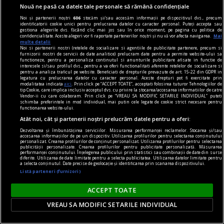
Nouă ne pasă ca datele tale personale să rămână confidențiale
Noi și partenerii noștri
606
stocăm și/sau accesăm informații pe dispozitivul dvs., precum
identificatorii cookie unici pentru prelucrarea datelor cu caracter personal. Puteți accepta sau
gestiona alegerile dvs. făcând clic mai jos sau în orice moment, pe pagina cu politica de
confidențialitate. Aceste alegeri vor fi raportate partenerilor noștri și nu vă vor afecta navigarea.
Mai
multe detalii
în oraș
Noi si partenerii nostri (retelele de socializare si agentiile de publicitate partenere, precum si
furnizorii nostri de servicii de date analitice) prelucram date pentru a permite website-ului sa
Lansare de carte și sesiune de autografe – Dan
functioneze, pentru a personaliza continutul si anunturile publicitare afisate in functie de
interesele si/sau profilul dvs., pentru a va oferi functionalitati aferente retelelor de socializare si
Perșa, Icar 89
pentru a analiza traficul pe website. Beneficiati de drepturile prevazute de art. 15-22 din GDPR in
legatura cu prelucrarea datelor cu caracter personal. Aceste drepturi pot fi exercitate prin
Vă invităm joi, 15 februarie, de la ora 18, la
modalitatea indicata
aici
. Prin click pe “ACCEPT TOATE”, acceptati folosirea tuturor Tehnologiilor de
tip Cookie, care implica inclusiv acceptul dvs. cu privire la stocarea/accesarea informatiilor de catre
Librăria Humanitas de la Cişmigiu (bd. Regina
Vendor-ii cu care colaboram. Prin click pe “VREAU SA MODIFIC SETARILE INDIVIDUAL” puteti
schimba preferintele in mod individual, mai putin cele legate de cookie strict necesare pentru
Elisabeta nr. 38), la o întâlnire cu Dan Perșa,
functionarea website-ului.
Atât noi, cât și partenerii noștri prelucrăm datele pentru a oferi:
autorul romanului Icar 89, publicat în colecția de
Dezvoltarea și îmbunătățirea serviciilor. Măsurarea performanței reclamelor. Stocarea și/sau
literatură contemporană a Editurii Humanitas.
accesarea informațiilor de pe un dispozitiv. Utilizarea profilurilor pentru selectarea conținutului
personalizat. Crearea profilurilor de conținut personalizat. Utilizarea profilurilor pentru selectarea
publicității personalizate. Crearea profilurilor pentru publicitate personalizată. Măsurarea
performanței conținutului. Înțelegerea publicului prin statistici sau combinații de date din surse
diferite. Utilizarea de date limitate pentru a selecta publicitatea. Utilizarea datelor limitate pentru
a selecta conținutul. Date precise de geolocație și identificarea prin scanarea dispozitivului.
Listă parteneri (furnizori)
ACCEPT TOATE
VREAU SA MODIFIC SETARILE INDIVIDUAL