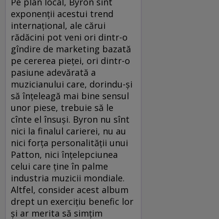
Pe plan local, Byron sînt
exponenţii acestui trend
internaţional, ale cărui
rădăcini pot veni ori dintr-o
gîndire de marketing bazată
pe cererea pieţei, ori dintr-o
pasiune adevărată a
muzicianului care, dorindu-şi
să înţeleagă mai bine sensul
unor piese, trebuie să le
cînte el însuşi. Byron nu sînt
nici la finalul carierei, nu au
nici forţa personalităţii unui
Patton, nici înţelepciunea
celui care ţine în palme
industria muzicii mondiale.
Altfel, consider acest album
drept un exerciţiu benefic lor
şi ar merita să simţim