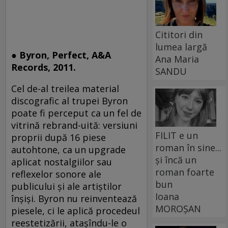
Cititori din
lumea largă
● Byron, Perfect, A&A
Ana Maria
Records, 2011.
SANDU
Cel de-al treilea material
discografic al trupei Byron
poate fi perceput ca un fel de
vitrină rebrand-uită: versiuni
FILIT e un
proprii după 16 piese
roman în sine...
autohtone, ca un upgrade
și încă un
aplicat nostalgiilor sau
roman foarte
reflexelor sonore ale
bun
publicului şi ale artiştilor
Ioana
înşişi. Byron nu reinventează
MOROȘAN
piesele, ci le aplică procedeul
reestetizării, ataşîndu-le o