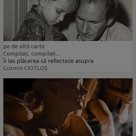
pe de altă carte
Compilați, compilați...
Îi las plăcerea să reflecteze asupra
Cosmin CIOTLOŞ