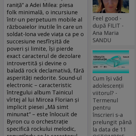
raniţă“ a Adei Milea: piesa
folk minimală, o incursiune
Feel good -
într-un perpetuum mobile al
după FILIT -
războaielor inutile în care un
Ana Maria
soldat-Iona vede viaţa ca pe o
SANDU
succesiune nesfîrşită de
poveri şi limite, îşi pierde
exact caracterul de dezolare
introvertită şi devine o
baladă rock declamativă, fără
asperităţi nedorite. Sound-ul
Cum își văd
electronic – caracteristic
adolescenții
întregului album Tainicul
viitorul? -
vîrtej al lui Mircea Florian şi
Termenul
implicit piesei „Mă simt
pentru
minunat“ – este înlocuit de
înscrieri s-a
Byron cu o orchestraţie
prelungit până
specifică rockului melodic,
la data de 11
renunţîndu-se la caracterul