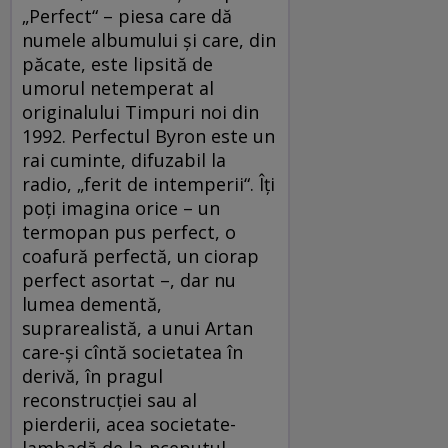
„Perfect“ – piesa care dă
numele albumului şi care, din
păcate, este lipsită de
umorul netemperat al
originalului Timpuri noi din
1992. Perfectul Byron este un
rai cuminte, difuzabil la
radio, „ferit de intemperii“. Îţi
poţi imagina orice – un
termopan pus perfect, o
coafură perfectă, un ciorap
perfect asortat –, dar nu
lumea dementă,
suprarealistă, a unui Artan
care-şi cîntă societatea în
derivă, în pragul
reconstrucţiei sau al
pierderii, acea societate-
lambadă de la-nceputul