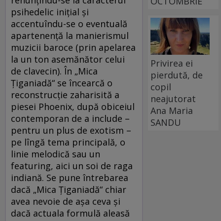
OCTOMBRIE
psihedelic iniţial şi
accentuîndu-se o eventuală
apartenenţă la manierismul
muzicii baroce (prin apelarea
la un ton asemănător celui
Privirea ei
de clavecin). În „Mica
pierdută, de
Ţiganiadă“ se încearcă o
copil
reconstrucţie zaharisită a
neajutorat
piesei Phoenix, după obiceiul
Ana Maria
contemporan de a include –
SANDU
pentru un plus de exotism –
pe lîngă tema principală, o
linie melodică sau un
featuring, aici un soi de raga
indiană. Se pune întrebarea
dacă „Mica Ţiganiadă“ chiar
avea nevoie de aşa ceva şi
dacă actuala formulă aleasă