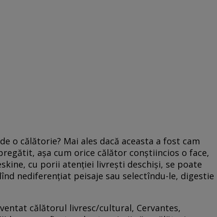
de o călătorie? Mai ales dacă aceasta a fost cam
regătit, aşa cum orice călător conştiincios o face,
kine, cu porii atenţiei livreşti deschişi, se poate
elînd nediferenţiat peisaje sau selectîndu-le, digestie
ventat călătorul livresc/cultural, Cervantes,