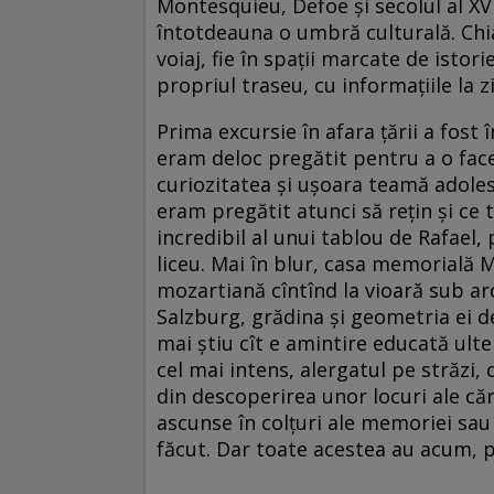
Montesquieu, Defoe şi secolul al XVII
întotdeauna o umbră culturală. Chiar
voiaj, fie în spaţii marcate de istor
propriul traseu, cu informaţiile la z
Prima excursie în afara ţării a fost 
eram deloc pregătit pentru a o face
curiozitatea şi uşoara teamă adoles
eram pregătit atunci să reţin şi ce t
incredibil al unui tablou de Rafael,
liceu. Mai în blur, casa memorială
mozartiană cîntînd la vioară sub ar
Salzburg, grădina şi geometria ei d
mai ştiu cît e amintire educată ulte
cel mai intens, alergatul pe străzi, d
din descoperirea unor locuri ale căr
ascunse în colţuri ale memoriei sau 
făcut. Dar toate acestea au acum, p