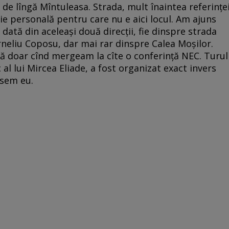
de lîngă Mîntuleasa. Strada, mult înaintea referinţe
rie personală pentru care nu e aici locul. Am ajuns
dată din aceleaşi două direcţii, fie dinspre strada
rneliu Coposu, dar mai rar dinspre Calea Moşilor.
lă doar cînd mergeam la cîte o conferinţă NEC. Turul
l lui Mircea Eliade, a fost organizat exact invers
tusem eu.