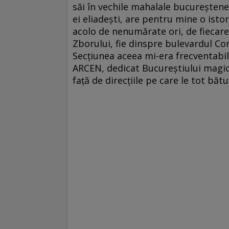
săi în vechile mahalale bucureştene 
ei eliadeşti, are pentru mine o isto
acolo de nenumărate ori, de fiecare 
Zborului, fie dinspre bulevardul Co
Secţiunea aceea mi-era frecventabi
ARCEN, dedicat Bucureştiului magic a
faţă de direcţiile pe care le tot bă