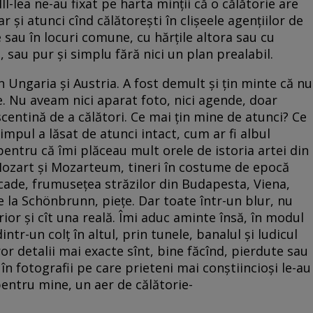
I-lea ne-au fixat pe harta minţii că o călătorie are
 şi atunci cînd călătoreşti în clişeele agenţiilor de
ie sau în locuri comune, cu hărţile altora sau cu
i, sau pur şi simplu fără nici un plan prealabil.
în Ungaria şi Austria. A fost demult şi ţin minte că nu
. Nu aveam nici aparat foto, nici agende, doar
centină de a călători. Ce mai ţin mine de atunci? Ce
impul a lăsat de atunci intact, cum ar fi albul
 pentru că îmi plăceau mult orele de istoria artei din
 Mozart şi Mozarteum, tineri în costume de epocă
cade, frumuseţea străzilor din Budapesta, Viena,
e la Schönbrunn, pieţe. Dar toate într-un blur, nu
rior şi cît una reală. Îmi aduc aminte însă, în modul
intr-un colţ în altul, prin tunele, banalul şi ludicul
or detalii mai exacte sînt, bine făcînd, pierdute sau
în fotografii pe care prieteni mai conştiincioşi le-au
entru mine, un aer de călătorie-