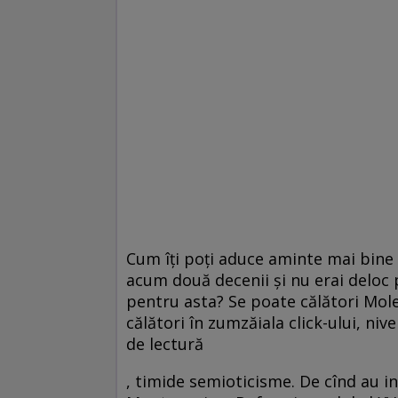
Cum îţi poţi aduce aminte mai bine 
acum două decenii şi nu erai deloc p
pentru asta? Se poate călători Moles
călători în zumzăiala click-ului, niv
de lectură
, timide semioticisme. De cînd au in