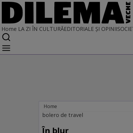
Home
LA ZI ÎN CULTURĂ
EDITORIALE ȘI OPINII
SOCIE
Home
La zi în cultură
bolero de travel
În blur