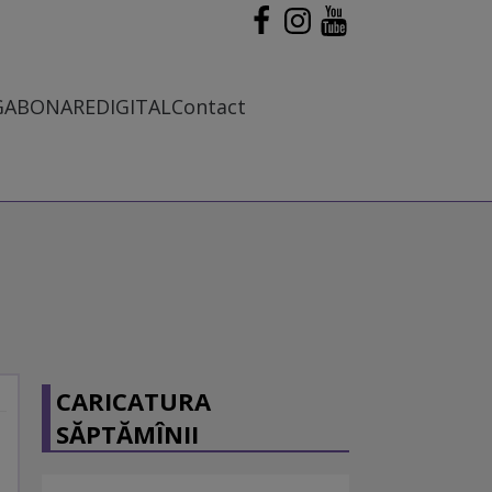
G
ABONARE
DIGITAL
Contact
CARICATURA
SĂPTĂMÎNII