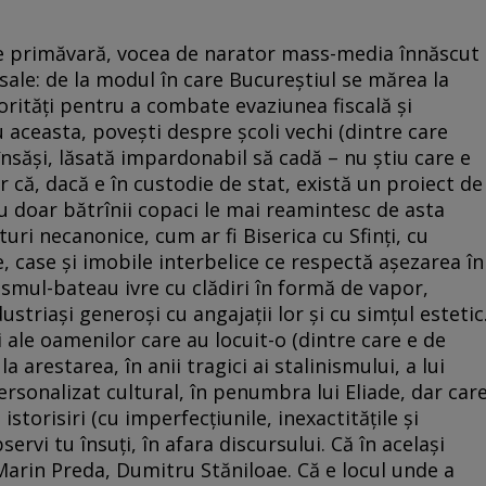
de primăvară, vocea de narator mass-media înnăscut
e sale: de la modul în care Bucureştiul se mărea la
rităţi pentru a combate evaziunea fiscală şi
u aceasta, poveşti despre şcoli vechi (dintre care
săşi, lăsată impardonabil să cadă – nu ştiu care e
er că, dacă e în custodie de stat, există un proiect de
nu doar bătrînii copaci le mai reamintesc de asta
cturi necanonice, cum ar fi Biserica cu Sfinţi, cu
e, case şi imobile interbelice ce respectă aşezarea în
ismul-bateau ivre cu clădiri în formă de vapor,
ustriaşi generoşi cu angajaţii lor şi cu simţul estetic
 ale oamenilor care au locuit-o (dintre care e de
la arestarea, în anii tragici ai stalinismului, a lui
rsonalizat cultural, în penumbra lui Eliade, dar car
torisiri (cu imperfecţiunile, inexactităţile şi
bservi tu însuţi, în afara discursului. Că în acelaşi
 Marin Preda, Dumitru Stăniloae. Că e locul unde a