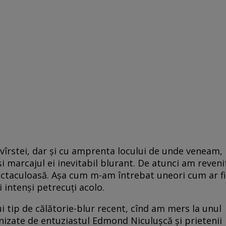
 vîrstei, dar şi cu amprenta locului de unde veneam,
şi marcajul ei inevitabil blurant. De atunci am reveni
pectaculoasă. Aşa cum m-am întrebat uneori cum ar fi
i intenşi petrecuţi acolo.
i tip de călătorie-blur recent, cînd am mers la unul
nizate de entuziastul Edmond Niculuşcă şi prietenii