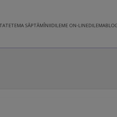
TATE
TEMA SĂPTĂMÎNII
DILEME ON-LINE
DILEMABLO