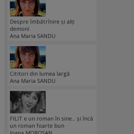
Despre îmbătrînire și alți
demoni
Ana Maria SANDU
Cititori din lumea largă
Ana Maria SANDU
FILIT e un roman în sine... și încă
un roman foarte bun
Ioana MOROȘAN