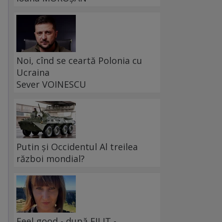
Noi, cînd se ceartă Polonia cu
Ucraina
Sever VOINESCU
Putin și Occidentul Al treilea
război mondial?
Feel good - după FILIT -