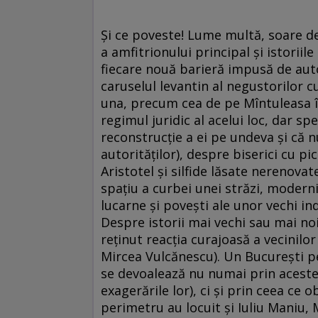
Şi ce poveste! Lume multă, soare 
a amfitrionului principal şi istoriil
fiecare nouă barieră impusă de auto
caruselul levantin al negustorilor c
una, precum cea de pe Mîntuleasa în
regimul juridic al acelui loc, dar sp
reconstrucţie a ei pe undeva şi că 
autorităţilor), despre biserici cu pi
Aristotel şi silfide lăsate nerenovat
spaţiu a curbei unei străzi, modern
lucarne şi poveşti ale unor vechi ind
Despre istorii mai vechi sau mai noi
reţinut reacţia curajoasă a vecinilor 
Mircea Vulcănescu). Un Bucureşti pe
se devoalează nu numai prin aceste is
exagerările lor), ci şi prin ceea ce o
perimetru au locuit şi Iuliu Maniu,