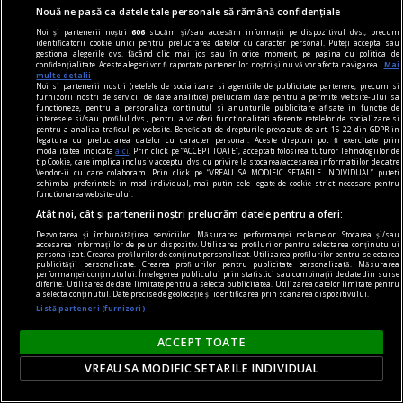
Nouă ne pasă ca datele tale personale să rămână confidențiale
Victor MOROZOV
Noi și partenerii noștri
606
stocăm și/sau accesăm informații pe dispozitivul dvs., precum
identificatorii cookie unici pentru prelucrarea datelor cu caracter personal. Puteți accepta sau
gestiona alegerile dvs. făcând clic mai jos sau în orice moment, pe pagina cu politica de
confidențialitate. Aceste alegeri vor fi raportate partenerilor noștri și nu vă vor afecta navigarea.
Mai
multe detalii
Noi si partenerii nostri (retelele de socializare si agentiile de publicitate partenere, precum si
furnizorii nostri de servicii de date analitice) prelucram date pentru a permite website-ului sa
functioneze, pentru a personaliza continutul si anunturile publicitare afisate in functie de
interesele si/sau profilul dvs., pentru a va oferi functionalitati aferente retelelor de socializare si
pentru a analiza traficul pe website. Beneficiati de drepturile prevazute de art. 15-22 din GDPR in
legatura cu prelucrarea datelor cu caracter personal. Aceste drepturi pot fi exercitate prin
modalitatea indicata
aici
. Prin click pe “ACCEPT TOATE”, acceptati folosirea tuturor Tehnologiilor de
tip Cookie, care implica inclusiv acceptul dvs. cu privire la stocarea/accesarea informatiilor de catre
Vendor-ii cu care colaboram. Prin click pe “VREAU SA MODIFIC SETARILE INDIVIDUAL” puteti
schimba preferintele in mod individual, mai putin cele legate de cookie strict necesare pentru
functionarea website-ului.
Atât noi, cât și partenerii noștri prelucrăm datele pentru a oferi:
Dezvoltarea și îmbunătățirea serviciilor. Măsurarea performanței reclamelor. Stocarea și/sau
accesarea informațiilor de pe un dispozitiv. Utilizarea profilurilor pentru selectarea conținutului
personalizat. Crearea profilurilor de conținut personalizat. Utilizarea profilurilor pentru selectarea
publicității personalizate. Crearea profilurilor pentru publicitate personalizată. Măsurarea
performanței conținutului. Înțelegerea publicului prin statistici sau combinații de date din surse
diferite. Utilizarea de date limitate pentru a selecta publicitatea. Utilizarea datelor limitate pentru
audio şi n-am cuvinte
a selecta conținutul. Date precise de geolocație și identificarea prin scanarea dispozitivului.
Liric & ludic
Listă parteneri (furnizori)
Esența oscilează între melancolie și idealism
ACCEPT TOATE
romantic.
VREAU SA MODIFIC SETARILE INDIVIDUAL
Aron BIRO