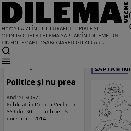
Home
LA ZI ÎN CULTURĂ
EDITORIALE ȘI
OPINII
SOCIETATE
TEMA SĂPTĂMÎNII
DILEME ON-
LINE
DILEMABLOG
ABONARE
DIGITAL
Contact
Home
CARICATU
La zi în cultură
Dilematograf
SĂPTĂMÎNI
Film
Politice şi nu prea
Andrei GORZO
Publicat în Dilema Veche nr.
559 din 30 octombrie - 5
noiembrie 2014