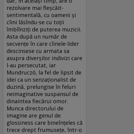
dar, în acelaşi timp, are o
rezolvare mai fleşcăit-
sentimentală, cu oameni şi
cîini lăsîndu-se cu toţii
îmblînziţi de puterea muzicii.
Asta după un număr de
secvenţe în care cîinele-lider
descinsese cu armata sa
asupra diverşilor indivizi care
l-au persecutat, iar
Mundruczó, la fel de lipsit de
idei ca un senzaţionalist de
duzină, prelungise în feluri
neimaginative suspansul de
dinaintea fiecărui omor.
Munca directorului de
imagine are genul de
glossiness care bineînţeles că
trece drept frumuseţe, într-o