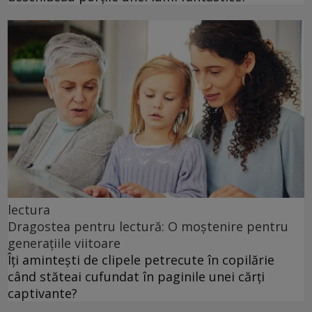
lectura
Dragostea pentru lectură: O moștenire pentru
generațiile viitoare
Îți amintești de clipele petrecute în copilărie
când stăteai cufundat în paginile unei cărți
captivante?