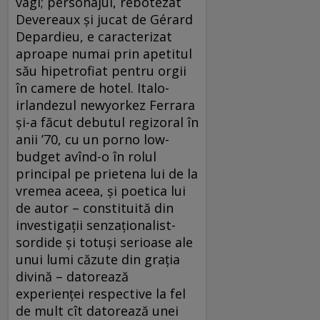
vagi; personajul, rebotezat
Devereaux şi jucat de Gérard
Depardieu, e caracterizat
aproape numai prin apetitul
său hipetrofiat pentru orgii
în camere de hotel. Italo-
irlandezul newyorkez Ferrara
şi-a făcut debutul regizoral în
anii ’70, cu un porno low-
budget avînd-o în rolul
principal pe prietena lui de la
vremea aceea, şi poetica lui
de autor – constituită din
investigaţii senzaţionalist-
sordide şi totuşi serioase ale
unui lumi căzute din graţia
divină – datorează
experienţei respective la fel
de mult cît datorează unei