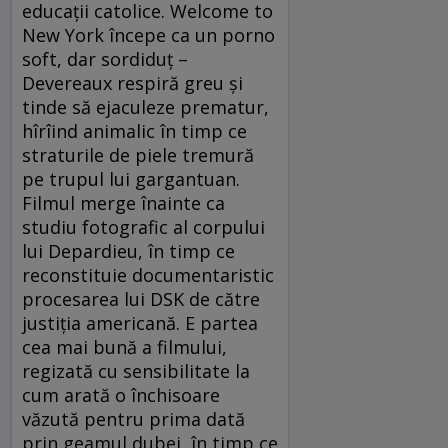
educaţii catolice. Welcome to
New York începe ca un porno
soft, dar sordiduţ –
Devereaux respiră greu şi
tinde să ejaculeze prematur,
hîrîind animalic în timp ce
straturile de piele tremură
pe trupul lui gargantuan.
Filmul merge înainte ca
studiu fotografic al corpului
lui Depardieu, în timp ce
reconstituie documentaristic
procesarea lui DSK de către
justiţia americană. E partea
cea mai bună a filmului,
regizată cu sensibilitate la
cum arată o închisoare
văzută pentru prima dată
prin geamul dubei, în timp ce