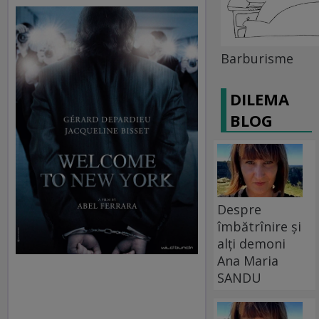
Barburisme
DILEMA
BLOG
Despre
îmbătrînire și
alți demoni
Ana Maria
SANDU