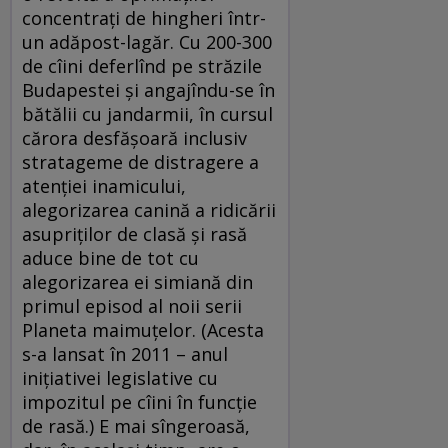
concentraţi de hingheri într-
un adăpost-lagăr. Cu 200-300
de cîini deferlînd pe străzile
Budapestei şi angajîndu-se în
bătălii cu jandarmii, în cursul
cărora desfăşoară inclusiv
stratageme de distragere a
atenţiei inamicului,
alegorizarea canină a ridicării
asupriţilor de clasă şi rasă
aduce bine de tot cu
alegorizarea ei simiană din
primul episod al noii serii
Planeta maimuţelor. (Acesta
s-a lansat în 2011 – anul
iniţiativei legislative cu
impozitul pe cîini în funcţie
de rasă.) E mai sîngeroasă,