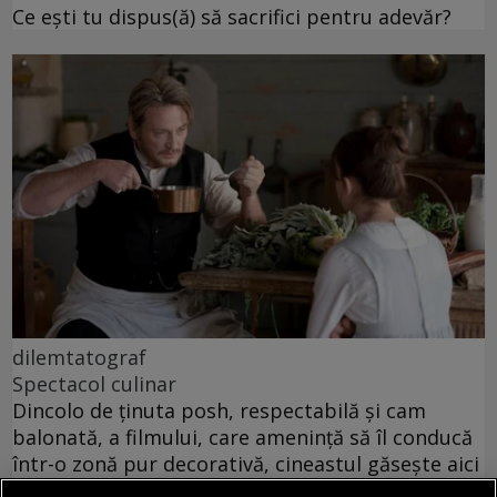
Ce ești tu dispus(ă) să sacrifici pentru adevăr?
dilemtatograf
Spectacol culinar
Dincolo de ținuta posh, respectabilă și cam
balonată, a filmului, care amenință să îl conducă
într-o zonă pur decorativă, cineastul găsește aici
materia unei intime disperări.