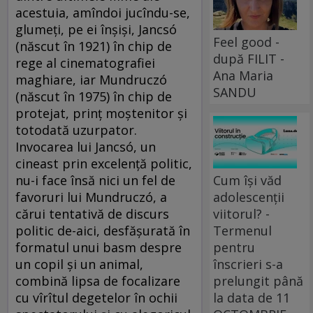
acestuia, amîndoi jucîndu-se,
glumeţi, pe ei înşişi, Jancsó
Feel good -
(născut în 1921) în chip de
după FILIT -
rege al cinematografiei
Ana Maria
maghiare, iar Mundruczó
SANDU
(născut în 1975) în chip de
protejat, prinţ moştenitor şi
totodată uzurpator.
Invocarea lui Jancsó, un
cineast prin excelenţă politic,
Cum își văd
nu-i face însă nici un fel de
adolescenții
favoruri lui Mundruczó, a
viitorul? -
cărui tentativă de discurs
Termenul
politic de-aici, desfăşurată în
pentru
formatul unui basm despre
înscrieri s-a
un copil şi un animal,
prelungit până
combină lipsa de focalizare
la data de 11
cu vîrîtul degetelor în ochii