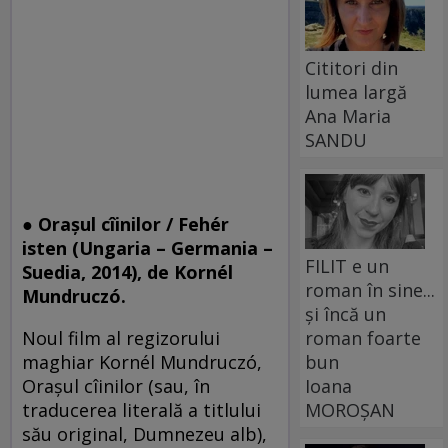
Cititori din
lumea largă
Ana Maria
SANDU
● Oraşul cîinilor / Fehér
isten (Ungaria – Germania –
FILIT e un
Suedia, 2014), de Kornél
roman în sine...
Mundruczó.
și încă un
roman foarte
Noul film al regizorului
bun
maghiar Kornél Mundruczó,
Ioana
Oraşul cîinilor (sau, în
MOROȘAN
traducerea literală a titlului
său original, Dumnezeu alb),