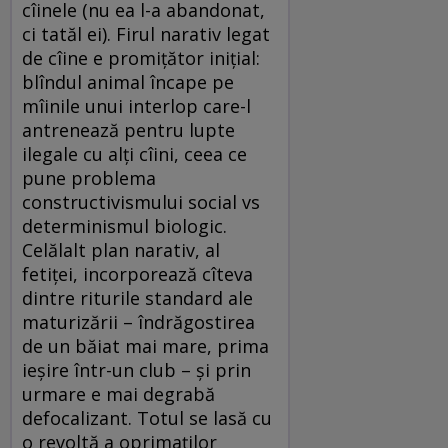
cîinele (nu ea l-a abandonat,
ci tatăl ei). Firul narativ legat
de cîine e promiţător iniţial:
blîndul animal încape pe
mîinile unui interlop care-l
antrenează pentru lupte
ilegale cu alţi cîini, ceea ce
pune problema
constructivismului social vs
determinismul biologic.
Celălalt plan narativ, al
fetiţei, incorporează cîteva
dintre riturile standard ale
maturizării – îndrăgostirea
de un băiat mai mare, prima
ieşire într-un club – şi prin
urmare e mai degrabă
defocalizant. Totul se lasă cu
o revoltă a oprimaţilor