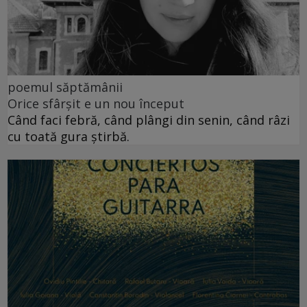
poemul săptămânii
Orice sfârșit e un nou început
Când faci febră, când plângi din senin, când râzi
cu toată gura știrbă.