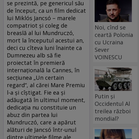
se prezintă, pe genericul său
de început, ca un film dedicat
lui Miklós Jancsó – marele
compatriot şi coleg de
Noi, cînd se
breaslă al lui Mundruczó,
ceartă Polonia
mort la începutul acestui an,
cu Ucraina
deci cu cîteva luni înainte ca
Sever
Dumnezeu alb să fie
VOINESCU
proiectat în premieră
internaţională la Cannes, în
secţiunea „Un certain
regard“, al cărei Mare Premiu
l-a şi cîştigat. Fie ea şi
Putin și
adăugată în ultimul moment,
Occidentul Al
dedicaţia nu constituie un
treilea război
abuz din partea lui
mondial?
Mundruczó, care a apărut
alături de Jancsó într-unul
dintre ultimele filme ale