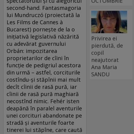
OCTOMBRIE
spectatorului şi cu alegoricul
second-hand. Fantasmagoria
lui Mundruczó (proiectată la
Les Films de Cannes à
Bucarest) porneşte de la o
iniţiativă legislativă năzărită
Privirea ei
cu adevărat guvernului
pierdută, de
Orbán: impozitarea
copil
proprietarilor de cîini în
neajutorat
funcţie de pedigriul acestora
Ana Maria
din urmă – astfel, corciturile
SANDU
costîndu-şi stăpînii mai mult
decît cîinii de rasă pură, iar
cîinii de rasă pură maghiară
necostînd nimic. Fehér isten
deapănă în paralel aventurile
unei corcituri abandonate pe
stradă şi aventurile foarte
tinerei lui stăpîne, care caută