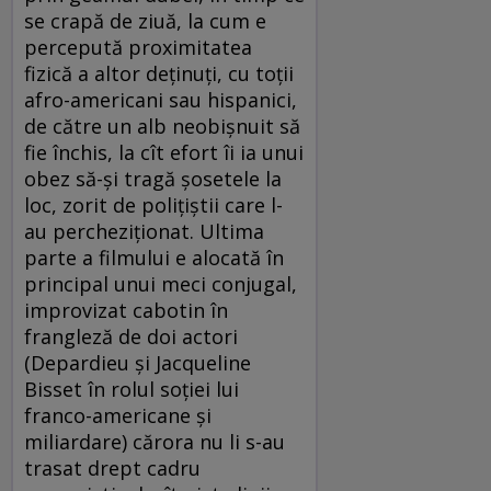
se crapă de ziuă, la cum e
percepută proximitatea
fizică a altor deţinuţi, cu toţii
afro-americani sau hispanici,
de către un alb neobişnuit să
fie închis, la cît efort îi ia unui
obez să-şi tragă şosetele la
loc, zorit de poliţiştii care l-
au percheziţionat. Ultima
parte a filmului e alocată în
principal unui meci conjugal,
improvizat cabotin în
frangleză de doi actori
(Depardieu şi Jacqueline
Bisset în rolul soţiei lui
franco-americane şi
miliardare) cărora nu li s-au
trasat drept cadru