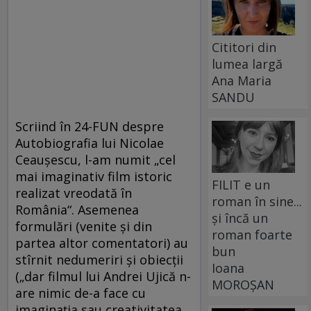
Cititori din
lumea largă
Ana Maria
SANDU
Scriind în 24-FUN despre
Autobiografia lui Nicolae
Ceauşescu, l-am numit „cel
mai imaginativ film istoric
FILIT e un
realizat vreodată în
roman în sine...
România“. Asemenea
și încă un
formulări (venite şi din
roman foarte
partea altor comentatori) au
bun
stîrnit nedumeriri şi obiecţii
Ioana
(„dar filmul lui Andrei Ujică n-
MOROȘAN
are nimic de-a face cu
imaginaţia sau creativitatea,