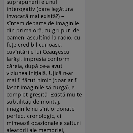
suprapunerii e unul
interogativ (oare legătura
invocată mai există?) –
sîntem departe de imaginile
din prima oră, cu grupuri de
oameni ascultînd la radio, cu
feţe credibil-curioase,
cuvîntările lui Ceauşescu.
Iarăşi, impresia conform
căreia, după ce-a avut
viziunea iniţială, Ujică n-ar
mai fi făcut nimic (doar ar fi
lăsat imaginile să curgă), e
complet greşită. Există multe
subtilităţi de montaj:
imaginile nu sînt ordonate
perfect cronologic, ci
mimează ocazionalele salturi
aleatorii ale memoriei,