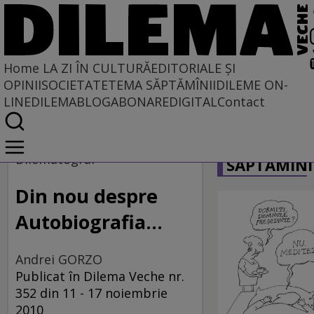
Home
LA ZI ÎN CULTURĂ
EDITORIALE ȘI
OPINII
SOCIETATE
TEMA SĂPTĂMÎNII
DILEME ON-
LINE
DILEMABLOG
ABONARE
DIGITAL
Contact
Home
CARICATU
La zi în cultură
Dilematograf
SĂPTĂMÎNI
Film
Din nou despre
Autobiografia...
Andrei GORZO
Publicat în Dilema Veche nr.
352 din 11 - 17 noiembrie
2010