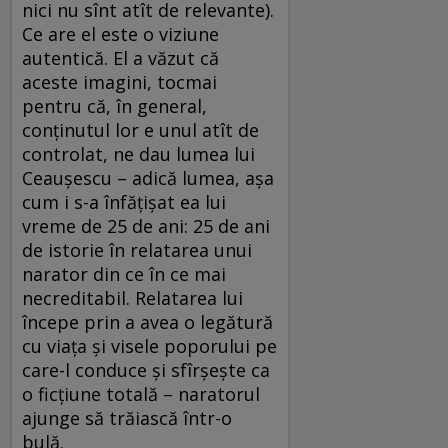
nici nu sînt atît de relevante).
Ce are el este o viziune
autentică. El a văzut că
aceste imagini, tocmai
pentru că, în general,
conţinutul lor e unul atît de
controlat, ne dau lumea lui
Ceauşescu – adică lumea, aşa
cum i s-a înfăţişat ea lui
vreme de 25 de ani: 25 de ani
de istorie în relatarea unui
narator din ce în ce mai
necreditabil. Relatarea lui
începe prin a avea o legătură
cu viaţa şi visele poporului pe
care-l conduce şi sfîrşeşte ca
o ficţiune totală – naratorul
ajunge să trăiască într-o
bulă.