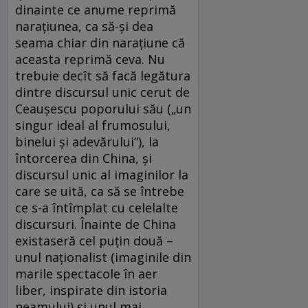
dinainte ce anume reprimă
naraţiunea, ca să-şi dea
seama chiar din naraţiune că
aceasta reprimă ceva. Nu
trebuie decît să facă legătura
dintre discursul unic cerut de
Ceauşescu poporului său („un
singur ideal al frumosului,
binelui şi adevărului“), la
întorcerea din China, şi
discursul unic al imaginilor la
care se uită, ca să se întrebe
ce s-a întîmplat cu celelalte
discursuri. Înainte de China
existaseră cel puţin două –
unul naţionalist (imaginile din
marile spectacole în aer
liber, inspirate din istoria
neamului) şi unul mai