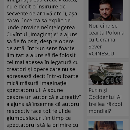
nu e decît o înşiruire de
secvenţe de arhivă etc.“), aşa
că voi încerca să explic de
Noi, cînd se
unde provine neînţelegerea.
ceartă Polonia
Cuvîntul „imaginaţie“ a ajuns
cu Ucraina
să fie folosit, despre opere
Sever
de artă, într-un sens foarte
VOINESCU
limitat: a ajuns să fie folosit
cel mai adesea în legătură cu
creatori şi opere care nu se
adresează decît într-o foarte
mică măsură imaginaţiei
Putin și
spectatorului. A spune
Occidentul Al
despre un autor că e „creativ“
treilea război
a ajuns să însemne că autorul
mondial?
respectiv face tot felul de
giumbuşlucuri, în timp ce
spectatorul stă la primire cu