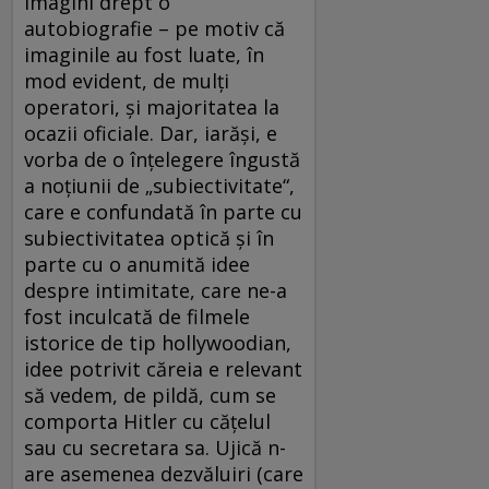
imagini drept o
autobiografie – pe motiv că
imaginile au fost luate, în
mod evident, de mulţi
operatori, şi majoritatea la
ocazii oficiale. Dar, iarăşi, e
vorba de o înţelegere îngustă
a noţiunii de „subiectivitate“,
care e confundată în parte cu
subiectivitatea optică şi în
parte cu o anumită idee
despre intimitate, care ne-a
fost inculcată de filmele
istorice de tip hollywoodian,
idee potrivit căreia e relevant
să vedem, de pildă, cum se
comporta Hitler cu căţelul
sau cu secretara sa. Ujică n-
are asemenea dezvăluiri (care