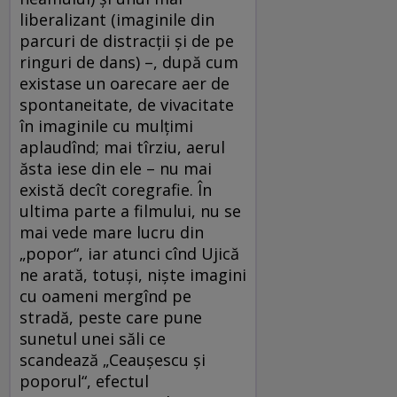
liberalizant (imaginile din
parcuri de distracţii şi de pe
ringuri de dans) –, după cum
existase un oarecare aer de
spontaneitate, de vivacitate
în imaginile cu mulţimi
aplaudînd; mai tîrziu, aerul
ăsta iese din ele – nu mai
există decît coregrafie. În
ultima parte a filmului, nu se
mai vede mare lucru din
„popor“, iar atunci cînd Ujică
ne arată, totuşi, nişte imagini
cu oameni mergînd pe
stradă, peste care pune
sunetul unei săli ce
scandează „Ceauşescu şi
poporul“, efectul