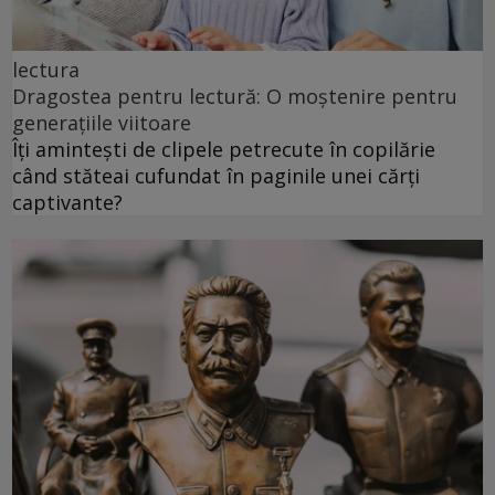
lectura
Dragostea pentru lectură: O moștenire pentru
generațiile viitoare
Îți amintești de clipele petrecute în copilărie
când stăteai cufundat în paginile unei cărți
captivante?