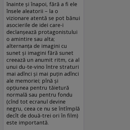
înainte şi înapoi, fără a fi ele
însele aleatorii – la o
vizionare atentă se pot bănui
asocierile de idei care-i
declanşează protagonistului
o amintire sau alta;
alternanţa de imagini cu
sunet şi imagini fără sunet
creează un anumit ritm, ca al
unui du-te-vino între straturi
mai adînci şi mai puţin adînci
ale memoriei; pînă şi
opţiunea pentru tăietură
normală sau pentru fondu
(cînd tot ecranul devine
negru, ceea ce nu se întîmplă
decît de două-trei ori în film)
este importantă.