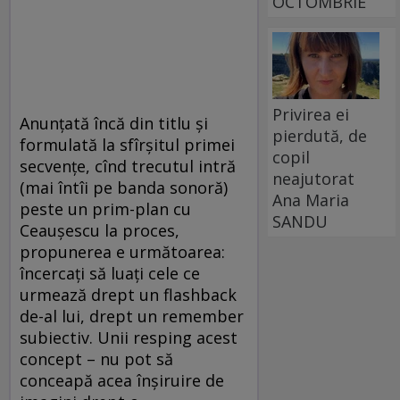
OCTOMBRIE
Privirea ei
Anunţată încă din titlu şi
pierdută, de
formulată la sfîrşitul primei
copil
secvenţe, cînd trecutul intră
neajutorat
(mai întîi pe banda sonoră)
Ana Maria
peste un prim-plan cu
SANDU
Ceauşescu la proces,
propunerea e următoarea:
încercaţi să luaţi cele ce
urmează drept un flashback
de-al lui, drept un remember
subiectiv. Unii resping acest
concept – nu pot să
conceapă acea înşiruire de