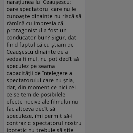
naraţiunea lui Ceauşescu:
oare spectatorul care nu le
cunoaşte dinainte nu riscă să
rămînă cu impresia că
protagonistul a fost un
conducător bun? Sigur, dat
fiind faptul că eu ştiam de
Ceauşescu dinainte de a
vedea filmul, nu pot decît să
speculez pe seama
capacităţii de înţelegere a
spectatorului care nu ştia,
dar, din moment ce nici cei
ce se tem de posibilele
efecte nocive ale filmului nu
fac altceva decît să
speculeze, îmi permit să-i
contrazic: spectatorul nostru
ipotetic nu trebuie să ştie