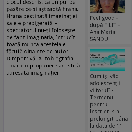
ciocul deschis, ca un pui de
pasăre ce-şi aşteaptă hrana.
Hrana destinată imaginaţiei
Feel good -
sale e predigerată –
după FILIT -
spectatorul nu-şi foloseşte
Ana Maria
de fapt imaginaţia, întrucît
SANDU
toată munca acesteia e
făcută dinainte de autor.
Dimpotrivă, Autobiografia...
chiar e o propunere artistică
adresată imaginaţiei.
Cum își văd
adolescenții
viitorul? -
Termenul
pentru
înscrieri s-a
prelungit până
la data de 11