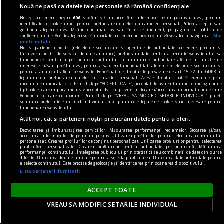
Nouă ne pasă ca datele tale personale să rămână confidențiale
în oraș
Noi și partenerii noștri
606
stocăm și/sau accesăm informații pe dispozitivul dvs., precum
Lansare de carte și sesiune de autografe – Dan
identificatorii cookie unici pentru prelucrarea datelor cu caracter personal. Puteți accepta sau
gestiona alegerile dvs. făcând clic mai jos sau în orice moment, pe pagina cu politica de
Perșa, Icar 89
confidențialitate. Aceste alegeri vor fi raportate partenerilor noștri și nu vă vor afecta navigarea.
Mai
multe detalii
Vă invităm joi, 15 februarie, de la ora 18, la
Noi si partenerii nostri (retelele de socializare si agentiile de publicitate partenere, precum si
furnizorii nostri de servicii de date analitice) prelucram date pentru a permite website-ului sa
Librăria Humanitas de la Cişmigiu (bd. Regina
functioneze, pentru a personaliza continutul si anunturile publicitare afisate in functie de
interesele si/sau profilul dvs., pentru a va oferi functionalitati aferente retelelor de socializare si
Elisabeta nr. 38), la o întâlnire cu Dan Perșa,
pentru a analiza traficul pe website. Beneficiati de drepturile prevazute de art. 15-22 din GDPR in
legatura cu prelucrarea datelor cu caracter personal. Aceste drepturi pot fi exercitate prin
autorul romanului Icar 89, publicat în colecția de
modalitatea indicata
aici
. Prin click pe “ACCEPT TOATE”, acceptati folosirea tuturor Tehnologiilor de
tip Cookie, care implica inclusiv acceptul dvs. cu privire la stocarea/accesarea informatiilor de catre
literatură contemporană a Editurii Humanitas.
Vendor-ii cu care colaboram. Prin click pe “VREAU SA MODIFIC SETARILE INDIVIDUAL” puteti
schimba preferintele in mod individual, mai putin cele legate de cookie strict necesare pentru
functionarea website-ului.
Atât noi, cât și partenerii noștri prelucrăm datele pentru a oferi:
Dezvoltarea și îmbunătățirea serviciilor. Măsurarea performanței reclamelor. Stocarea și/sau
accesarea informațiilor de pe un dispozitiv. Utilizarea profilurilor pentru selectarea conținutului
personalizat. Crearea profilurilor de conținut personalizat. Utilizarea profilurilor pentru selectarea
publicității personalizate. Crearea profilurilor pentru publicitate personalizată. Măsurarea
performanței conținutului. Înțelegerea publicului prin statistici sau combinații de date din surse
diferite. Utilizarea de date limitate pentru a selecta publicitatea. Utilizarea datelor limitate pentru
a selecta conținutul. Date precise de geolocație și identificarea prin scanarea dispozitivului.
Listă parteneri (furnizori)
ACCEPT TOATE
VREAU SA MODIFIC SETARILE INDIVIDUAL