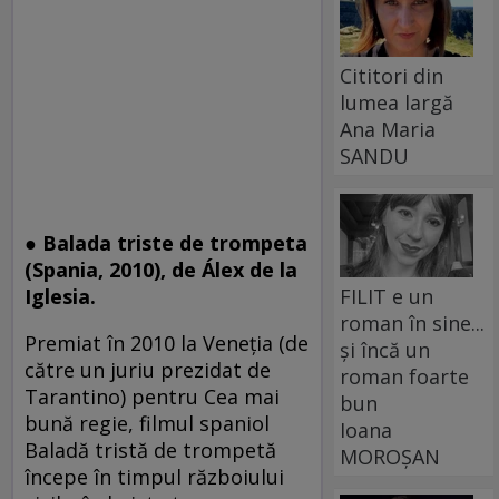
Cititori din
lumea largă
Ana Maria
SANDU
● Balada triste de trompeta
(Spania, 2010), de Álex de la
Iglesia.
FILIT e un
roman în sine...
Premiat în 2010 la Veneţia (de
și încă un
către un juriu prezidat de
roman foarte
Tarantino) pentru Cea mai
bun
bună regie, filmul spaniol
Ioana
Baladă tristă de trompetă
MOROȘAN
începe în timpul războiului