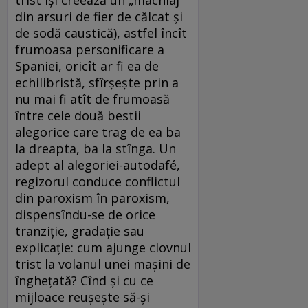
din arsuri de fier de călcat şi
de sodă caustică), astfel încît
frumoasa personificare a
Spaniei, oricît ar fi ea de
echilibristă, sfîrşeşte prin a
nu mai fi atît de frumoasă
între cele două bestii
alegorice care trag de ea ba
la dreapta, ba la stînga. Un
adept al alegoriei-autodafé,
regizorul conduce conflictul
din paroxism în paroxism,
dispensîndu-se de orice
tranziţie, gradaţie sau
explicaţie: cum ajunge clovnul
trist la volanul unei maşini de
îngheţată? Cînd şi cu ce
mijloace reuşeşte să-şi