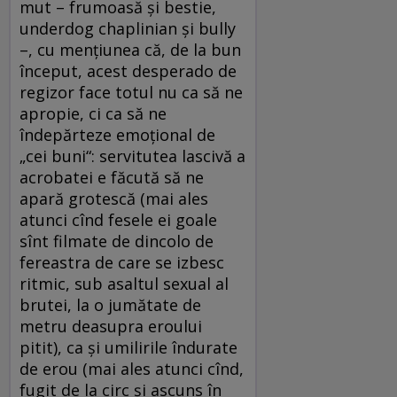
mut – frumoasă şi bestie,
underdog chaplinian şi bully
–, cu menţiunea că, de la bun
început, acest desperado de
regizor face totul nu ca să ne
apropie, ci ca să ne
îndepărteze emoţional de
„cei buni“: servitutea lascivă a
acrobatei e făcută să ne
apară grotescă (mai ales
atunci cînd fesele ei goale
sînt filmate de dincolo de
fereastra de care se izbesc
ritmic, sub asaltul sexual al
brutei, la o jumătate de
metru deasupra eroului
pitit), ca şi umilirile îndurate
de erou (mai ales atunci cînd,
fugit de la circ şi ascuns în