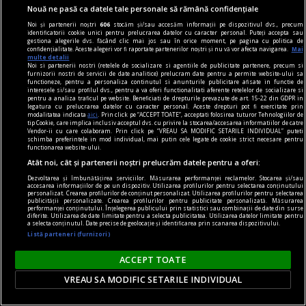
Nouă ne pasă ca datele tale personale să rămână confidențiale
Noi și partenerii noștri
606
stocăm și/sau accesăm informații pe dispozitivul dvs., precum
identificatorii cookie unici pentru prelucrarea datelor cu caracter personal. Puteți accepta sau
gestiona alegerile dvs. făcând clic mai jos sau în orice moment, pe pagina cu politica de
confidențialitate. Aceste alegeri vor fi raportate partenerilor noștri și nu vă vor afecta navigarea.
Mai
în oraș
multe detalii
Noi si partenerii nostri (retelele de socializare si agentiile de publicitate partenere, precum si
Lansare de carte și sesiune de autografe – Dan
furnizorii nostri de servicii de date analitice) prelucram date pentru a permite website-ului sa
functioneze, pentru a personaliza continutul si anunturile publicitare afisate in functie de
Perșa, Icar 89
interesele si/sau profilul dvs., pentru a va oferi functionalitati aferente retelelor de socializare si
pentru a analiza traficul pe website. Beneficiati de drepturile prevazute de art. 15-22 din GDPR in
Vă invităm joi, 15 februarie, de la ora 18, la
legatura cu prelucrarea datelor cu caracter personal. Aceste drepturi pot fi exercitate prin
modalitatea indicata
aici
. Prin click pe “ACCEPT TOATE”, acceptati folosirea tuturor Tehnologiilor de
Librăria Humanitas de la Cişmigiu (bd. Regina
tip Cookie, care implica inclusiv acceptul dvs. cu privire la stocarea/accesarea informatiilor de catre
Vendor-ii cu care colaboram. Prin click pe “VREAU SA MODIFIC SETARILE INDIVIDUAL” puteti
Elisabeta nr. 38), la o întâlnire cu Dan Perșa,
schimba preferintele in mod individual, mai putin cele legate de cookie strict necesare pentru
functionarea website-ului.
autorul romanului Icar 89, publicat în colecția de
Atât noi, cât și partenerii noștri prelucrăm datele pentru a oferi:
literatură contemporană a Editurii Humanitas.
Dezvoltarea și îmbunătățirea serviciilor. Măsurarea performanței reclamelor. Stocarea și/sau
accesarea informațiilor de pe un dispozitiv. Utilizarea profilurilor pentru selectarea conținutului
personalizat. Crearea profilurilor de conținut personalizat. Utilizarea profilurilor pentru selectarea
publicității personalizate. Crearea profilurilor pentru publicitate personalizată. Măsurarea
performanței conținutului. Înțelegerea publicului prin statistici sau combinații de date din surse
diferite. Utilizarea de date limitate pentru a selecta publicitatea. Utilizarea datelor limitate pentru
a selecta conținutul. Date precise de geolocație și identificarea prin scanarea dispozitivului.
Listă parteneri (furnizori)
ACCEPT TOATE
VREAU SA MODIFIC SETARILE INDIVIDUAL