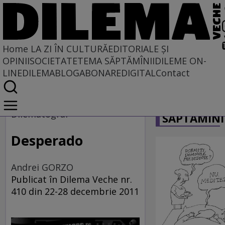
Home
LA ZI ÎN CULTURĂ
EDITORIALE ȘI
OPINII
SOCIETATE
TEMA SĂPTĂMÎNII
DILEME ON-
LINE
DILEMABLOG
ABONARE
DIGITAL
Contact
Home
CARICATU
La zi în cultură
Dilematograf
SĂPTĂMÎNI
Film
Desperado
Andrei GORZO
Publicat în Dilema Veche nr.
410 din 22-28 decembrie 2011