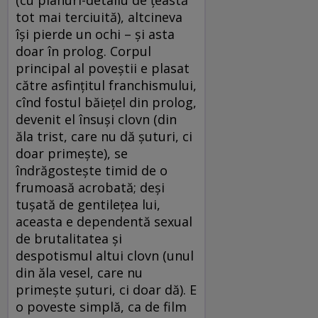
tot mai terciuită), altcineva
îşi pierde un ochi – şi asta
doar în prolog. Corpul
principal al poveştii e plasat
către asfinţitul franchismului,
cînd fostul băieţel din prolog,
devenit el însuşi clovn (din
ăla trist, care nu dă şuturi, ci
doar primeşte), se
îndrăgosteşte timid de o
frumoasă acrobată; deşi
tuşată de gentileţea lui,
aceasta e dependentă sexual
de brutalitatea şi
despotismul altui clovn (unul
din ăla vesel, care nu
primeşte şuturi, ci doar dă). E
o poveste simplă, ca de film