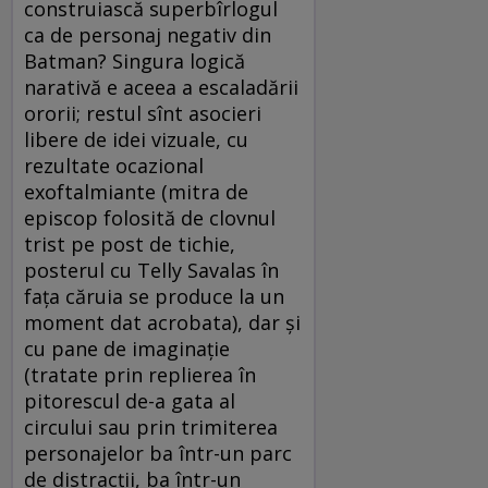
construiască superbîrlogul
ca de personaj negativ din
Batman? Singura logică
narativă e aceea a escaladării
ororii; restul sînt asocieri
libere de idei vizuale, cu
rezultate ocazional
exoftalmiante (mitra de
episcop folosită de clovnul
trist pe post de tichie,
posterul cu Telly Savalas în
faţa căruia se produce la un
moment dat acrobata), dar şi
cu pane de imaginaţie
(tratate prin replierea în
pitorescul de-a gata al
circului sau prin trimiterea
personajelor ba într-un parc
de distracţii, ba într-un