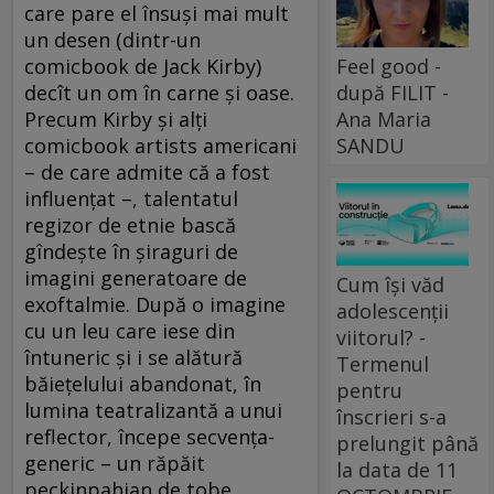
care pare el însuşi mai mult
un desen (dintr-un
comicbook de Jack Kirby)
Feel good -
decît un om în carne şi oase.
după FILIT -
Precum Kirby şi alţi
Ana Maria
comicbook artists americani
SANDU
– de care admite că a fost
influenţat –, talentatul
regizor de etnie bască
gîndeşte în şiraguri de
imagini generatoare de
Cum își văd
exoftalmie. După o imagine
adolescenții
cu un leu care iese din
viitorul? -
întuneric şi i se alătură
Termenul
băieţelului abandonat, în
pentru
lumina teatralizantă a unui
înscrieri s-a
reflector, începe secvenţa-
prelungit până
generic – un răpăit
la data de 11
peckinpahian de tobe