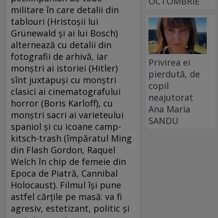
OCTOMBRIE
militare în care detalii din
tablouri (Hristoşii lui
Grünewald şi ai lui Bosch)
alternează cu detalii din
fotografii de arhivă, iar
Privirea ei
monştri ai istoriei (Hitler)
pierdută, de
sînt juxtapuşi cu monştri
copil
clasici ai cinematografului
neajutorat
horror (Boris Karloff), cu
Ana Maria
monştri sacri ai varieteului
SANDU
spaniol şi cu icoane camp-
kitsch-trash (împăratul Ming
din Flash Gordon, Raquel
Welch în chip de femeie din
Epoca de Piatră, Cannibal
Holocaust). Filmul îşi pune
astfel cărţile pe masă: va fi
agresiv, estetizant, politic şi