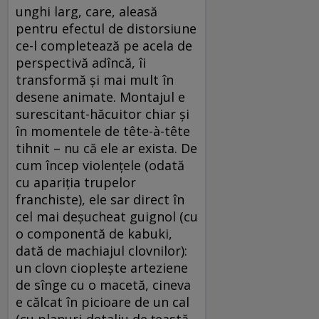
unghi larg, care, aleasă
pentru efectul de distorsiune
ce-l completează pe acela de
perspectivă adîncă, îi
transformă şi mai mult în
desene animate. Montajul e
surescitant-hăcuitor chiar şi
în momentele de tête-à-tête
tihnit – nu că ele ar exista. De
cum încep violenţele (odată
cu apariţia trupelor
franchiste), ele sar direct în
cel mai deşucheat guignol (cu
o componentă de kabuki,
dată de machiajul clovnilor):
un clovn ciopleşte arteziene
de sînge cu o macetă, cineva
e călcat în picioare de un cal
(cu planuri-detaliu de ţeastă