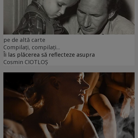
pe de altă carte
Compilați, compilați...
Îi las plăcerea să reflecteze asupra
Cosmin CIOTLOŞ