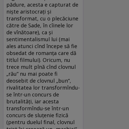
pădure, acesta e capturat de
nişte aristocraţi şi
transformat, cu o plecăciune
către de Sade, în cîinele lor
de vînătoare), ca şi
sentimentalismul lui (mai
ales atunci cînd începe să fie
obsedat de romanţa care dă
titlul filmului). Oricum, nu
trece mult pînă cînd clovnul
„rău“ nu mai poate fi
deosebit de clovnul „bun“,
rivalitatea lor transformîndu-
se într-un concurs de
brutalităţi, iar acesta
transformîndu-se într-un
concurs de sluţenie fizică
(pentru duelul final, clovnul
trist îşi creează un „machiaj“