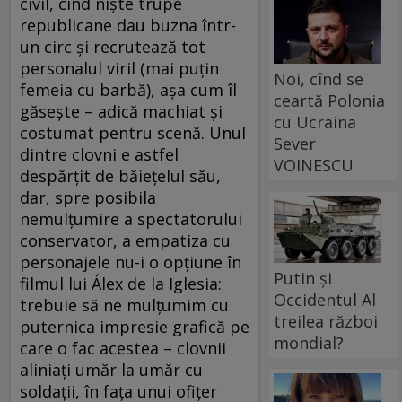
civil, cînd nişte trupe
republicane dau buzna într-
un circ şi recrutează tot
personalul viril (mai puţin
Noi, cînd se
femeia cu barbă), aşa cum îl
ceartă Polonia
găseşte – adică machiat şi
cu Ucraina
costumat pentru scenă. Unul
Sever
dintre clovni e astfel
VOINESCU
despărţit de băieţelul său,
dar, spre posibila
nemulţumire a spectatorului
conservator, a empatiza cu
personajele nu-i o opţiune în
Putin și
filmul lui Álex de la Iglesia:
Occidentul Al
trebuie să ne mulţumim cu
treilea război
puternica impresie grafică pe
mondial?
care o fac acestea – clovnii
aliniaţi umăr la umăr cu
soldaţii, în faţa unui ofiţer