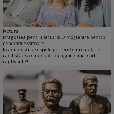
lectura
Dragostea pentru lectură: O moștenire pentru
generațiile viitoare
Îți amintești de clipele petrecute în copilărie
când stăteai cufundat în paginile unei cărți
captivante?