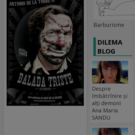
Barburisme
DILEMA
BLOG
Despre
îmbătrînire și
alți demoni
Ana Maria
SANDU