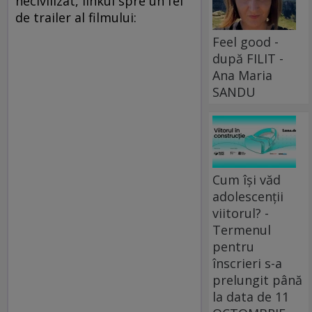
necivilizat, linkul spre un fel
de trailer al filmului:
Feel good -
după FILIT -
Ana Maria
SANDU
Cum își văd
adolescenții
viitorul? -
Termenul
pentru
înscrieri s-a
prelungit până
la data de 11