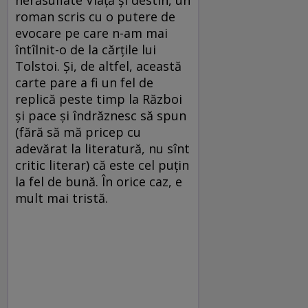
nerăsuflate Viaţă şi destin, un
roman scris cu o putere de
evocare pe care n-am mai
întîlnit-o de la cărţile lui
Tolstoi. Şi, de altfel, această
carte pare a fi un fel de
replică peste timp la Război
şi pace şi îndrăznesc să spun
(fără să mă pricep cu
adevărat la literatură, nu sînt
critic literar) că este cel puţin
la fel de bună. În orice caz, e
mult mai tristă.