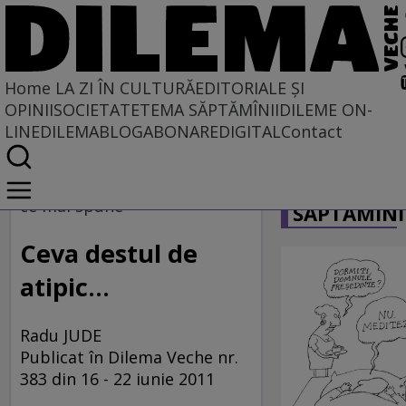
Home
LA ZI ÎN CULTURĂ
EDITORIALE ȘI
OPINII
SOCIETATE
TEMA SĂPTĂMÎNII
DILEME ON-
LINE
DILEMABLOG
ABONARE
DIGITAL
Contact
Home
CARICATU
La zi în cultură
ce mai spune
SĂPTĂMÎNI
Film
Ceva destul de
atipic...
Radu JUDE
Publicat în Dilema Veche nr.
383 din 16 - 22 iunie 2011