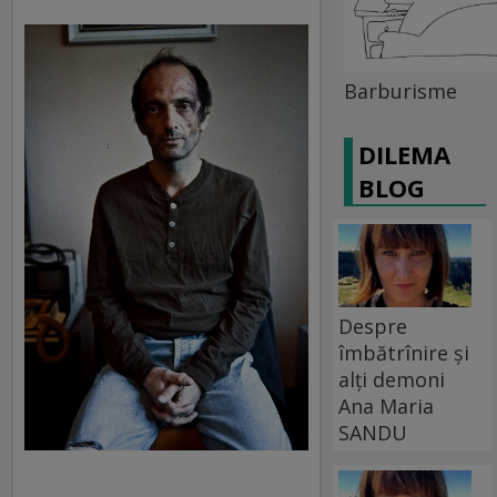
Barburisme
DILEMA
BLOG
Despre
îmbătrînire și
alți demoni
Ana Maria
SANDU