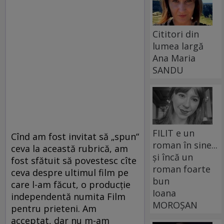
Cititori din
lumea largă
Ana Maria
SANDU
FILIT e un
Cînd am fost invitat să „spun“
roman în sine...
ceva la această rubrică, am
și încă un
fost sfătuit să povestesc cîte
roman foarte
ceva despre ultimul film pe
bun
care l-am făcut, o producţie
Ioana
independentă numita Film
MOROȘAN
pentru prieteni. Am
acceptat, dar nu m-am