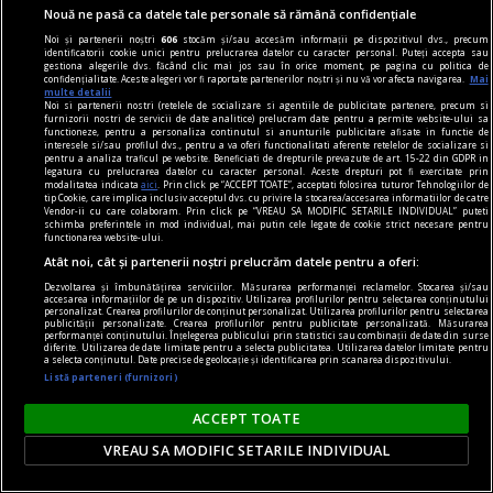
Nouă ne pasă ca datele tale personale să rămână confidențiale
pe de altă carte
Noi și partenerii noștri
606
stocăm și/sau accesăm informații pe dispozitivul dvs., precum
Două romane vorbite
identificatorii cookie unici pentru prelucrarea datelor cu caracter personal. Puteți accepta sau
gestiona alegerile dvs. făcând clic mai jos sau în orice moment, pe pagina cu politica de
Roman vorbit prin încrucișări de voci, ele însele
confidențialitate. Aceste alegeri vor fi raportate partenerilor noștri și nu vă vor afecta navigarea.
Mai
multe detalii
încrucișate biografic în feluri atît de
Noi si partenerii nostri (retelele de socializare si agentiile de publicitate partenere, precum si
furnizorii nostri de servicii de date analitice) prelucram date pentru a permite website-ului sa
neașteptate, cartea lui Bogdan Crețu reușește
functioneze, pentru a personaliza continutul si anunturile publicitare afisate in functie de
interesele si/sau profilul dvs., pentru a va oferi functionalitati aferente retelelor de socializare si
performanța unei povești de dragoste care evită
pentru a analiza traficul pe website. Beneficiati de drepturile prevazute de art. 15-22 din GDPR in
legatura cu prelucrarea datelor cu caracter personal. Aceste drepturi pot fi exercitate prin
consecvent patetismul.
modalitatea indicata
aici
. Prin click pe “ACCEPT TOATE”, acceptati folosirea tuturor Tehnologiilor de
tip Cookie, care implica inclusiv acceptul dvs. cu privire la stocarea/accesarea informatiilor de catre
Adrian G. ROMILA
Vendor-ii cu care colaboram. Prin click pe “VREAU SA MODIFIC SETARILE INDIVIDUAL” puteti
schimba preferintele in mod individual, mai putin cele legate de cookie strict necesare pentru
functionarea website-ului.
Atât noi, cât și partenerii noștri prelucrăm datele pentru a oferi:
Dezvoltarea și îmbunătățirea serviciilor. Măsurarea performanței reclamelor. Stocarea și/sau
accesarea informațiilor de pe un dispozitiv. Utilizarea profilurilor pentru selectarea conținutului
personalizat. Crearea profilurilor de conținut personalizat. Utilizarea profilurilor pentru selectarea
publicității personalizate. Crearea profilurilor pentru publicitate personalizată. Măsurarea
performanței conținutului. Înțelegerea publicului prin statistici sau combinații de date din surse
diferite. Utilizarea de date limitate pentru a selecta publicitatea. Utilizarea datelor limitate pentru
a selecta conținutul. Date precise de geolocație și identificarea prin scanarea dispozitivului.
Listă parteneri (furnizori)
ACCEPT TOATE
VREAU SA MODIFIC SETARILE INDIVIDUAL