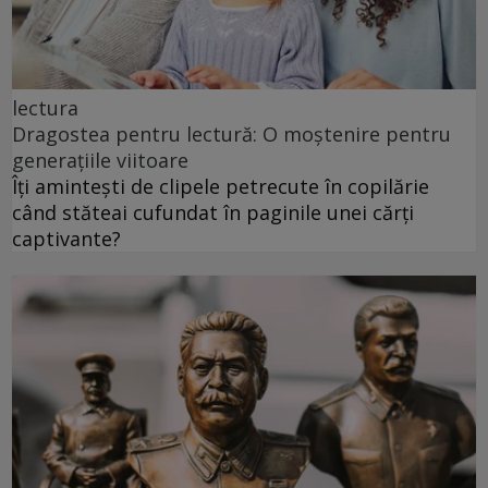
lectura
Dragostea pentru lectură: O moștenire pentru
generațiile viitoare
Îți amintești de clipele petrecute în copilărie
când stăteai cufundat în paginile unei cărți
captivante?