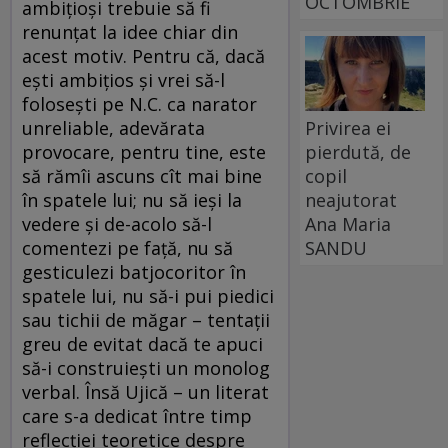
OCTOMBRIE
ambiţioşi trebuie să fi
renunţat la idee chiar din
acest motiv. Pentru că, dacă
eşti ambiţios şi vrei să-l
foloseşti pe N.C. ca narator
Privirea ei
unreliable, adevărata
pierdută, de
provocare, pentru tine, este
copil
să rămîi ascuns cît mai bine
neajutorat
în spatele lui; nu să ieşi la
Ana Maria
vedere şi de-acolo să-l
SANDU
comentezi pe faţă, nu să
gesticulezi batjocoritor în
spatele lui, nu să-i pui piedici
sau tichii de măgar – tentaţii
greu de evitat dacă te apuci
să-i construieşti un monolog
verbal. Însă Ujică – un literat
care s-a dedicat între timp
reflecţiei teoretice despre