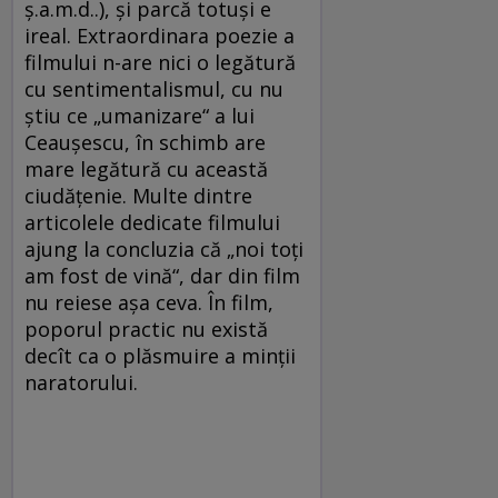
ş.a.m.d..), şi parcă totuşi e
ireal. Extraordinara poezie a
filmului n-are nici o legătură
cu sentimentalismul, cu nu
ştiu ce „umanizare“ a lui
Ceauşescu, în schimb are
mare legătură cu această
ciudăţenie. Multe dintre
articolele dedicate filmului
ajung la concluzia că „noi toţi
am fost de vină“, dar din film
nu reiese aşa ceva. În film,
poporul practic nu există
decît ca o plăsmuire a minţii
naratorului.