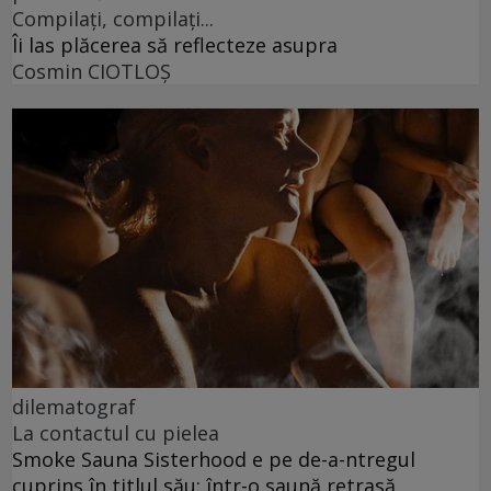
Compilați, compilați...
Îi las plăcerea să reflecteze asupra
Cosmin CIOTLOŞ
dilematograf
La contactul cu pielea
Smoke Sauna Sisterhood e pe de-a-ntregul
cuprins în titlul său: într-o saună retrasă.