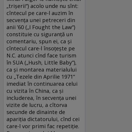
„trişerii“) acolo unde nu sînt:
cîntecul pe care-l auzim în
secvenţa unei petreceri din
anii ’60 („I Fought the Law“)
constituie cu siguranţă un
comentariu, spun ei, ca şi
cîntecul care-l însoţeşte pe
N.C. atunci cînd face turism
în SUA („Hush, Little Baby“),
ca şi montarea materialului
cu „Tezele din Aprilie 1971“
imediat în continuarea celui
cu vizita în China, ca şi
includerea, în secvenţa unei
vizite de lucru, a cîtorva
secunde de dinainte de
apariţia dictatorului, cînd cei
care-l vor primi fac repetiţie.