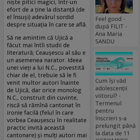
nişte pitici magici, într-un
efort de a ţine la distanţă (de
el însuşi) adevărul sordid
Feel good -
despre situaţia în care se află.
după FILIT -
Ana Maria
Să ne amintim că Ujică a
SANDU
făcut mai întîi studii de
literatură; Ceauşescu al său e
un asemenea narator. Ideea
unei vieţi a lui N.C., povestită
chiar de el, trebuie să le fi
Cum își văd
venit multor autori înainte
adolescenții
de Ujică, dar orice monolog
viitorul? -
N.C., construit din cuvinte,
Termenul
riscă să rămînă cantonat în
pentru
ironie facilă (felul în care
înscrieri s-a
vorbea Ceauşescu în realitate
prelungit până
practic invită această
la data de 11
cantonare) şi mulţi autori mai