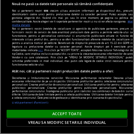
Vă invităm joi, 15 februarie, de la ora 18, la
Nouă ne pasă ca datele tale personale să rămână confidențiale
Librăria Humanitas de la Cişmigiu (bd. Regina
Noi și partenerii noștri
606
stocăm și/sau accesăm informații pe dispozitivul dvs., precum
identificatorii cookie unici pentru prelucrarea datelor cu caracter personal. Puteți accepta sau
Elisabeta nr. 38), la o întâlnire cu Dan Perșa,
gestiona alegerile dvs. făcând clic mai jos sau în orice moment, pe pagina cu politica de
confidențialitate. Aceste alegeri vor fi raportate partenerilor noștri și nu vă vor afecta navigarea.
Mai
autorul romanului Icar 89, publicat în colecția de
multe detalii
Noi si partenerii nostri (retelele de socializare si agentiile de publicitate partenere, precum si
literatură contemporană a Editurii Humanitas.
furnizorii nostri de servicii de date analitice) prelucram date pentru a permite website-ului sa
functioneze, pentru a personaliza continutul si anunturile publicitare afisate in functie de
interesele si/sau profilul dvs., pentru a va oferi functionalitati aferente retelelor de socializare si
pentru a analiza traficul pe website. Beneficiati de drepturile prevazute de art. 15-22 din GDPR in
legatura cu prelucrarea datelor cu caracter personal. Aceste drepturi pot fi exercitate prin
modalitatea indicata
aici
. Prin click pe “ACCEPT TOATE”, acceptati folosirea tuturor Tehnologiilor de
tip Cookie, care implica inclusiv acceptul dvs. cu privire la stocarea/accesarea informatiilor de catre
Vendor-ii cu care colaboram. Prin click pe “VREAU SA MODIFIC SETARILE INDIVIDUAL” puteti
schimba preferintele in mod individual, mai putin cele legate de cookie strict necesare pentru
functionarea website-ului.
Atât noi, cât și partenerii noștri prelucrăm datele pentru a oferi:
Dezvoltarea și îmbunătățirea serviciilor. Măsurarea performanței reclamelor. Stocarea și/sau
accesarea informațiilor de pe un dispozitiv. Utilizarea profilurilor pentru selectarea conținutului
personalizat. Crearea profilurilor de conținut personalizat. Utilizarea profilurilor pentru selectarea
publicității personalizate. Crearea profilurilor pentru publicitate personalizată. Măsurarea
performanței conținutului. Înțelegerea publicului prin statistici sau combinații de date din surse
diferite. Utilizarea de date limitate pentru a selecta publicitatea. Utilizarea datelor limitate pentru
a selecta conținutul. Date precise de geolocație și identificarea prin scanarea dispozitivului.
Listă parteneri (furnizori)
ACCEPT TOATE
VREAU SA MODIFIC SETARILE INDIVIDUAL
pentru poezie
Sfidarea convențiilor