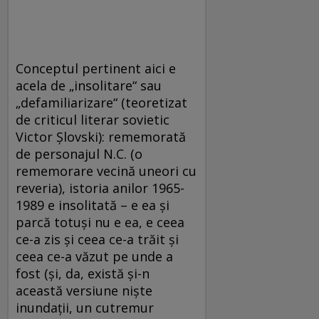
Conceptul pertinent aici e
acela de „insolitare“ sau
„defamiliarizare“ (teoretizat
de criticul literar sovietic
Victor Şlovski): rememorată
de personajul N.C. (o
rememorare vecină uneori cu
reveria), istoria anilor 1965-
1989 e insolitată – e ea şi
parcă totuşi nu e ea, e ceea
ce-a zis şi ceea ce-a trăit şi
ceea ce-a văzut pe unde a
fost (şi, da, există şi-n
această versiune nişte
inundaţii, un cutremur