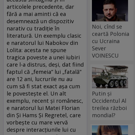
articolele precedente, dar
fără a mai aminti că ea
desemnează un dispozitiv
Noi, cînd se
narativ cu tradiţie în
ceartă Polonia
literatură. Un exemplu clasic
cu Ucraina
e naratorul lui Nabokov din
Sever
Lolita: acesta ne spune
VOINESCU
tragica poveste a unei iubiri
care l-a distrus, deşi, dat fiind
faptul că „femeia“ lui „fatală“
are 12 ani, lucrurile nu au
cum să fi stat exact aşa cum
Putin și
le povesteşte el. Un alt
Occidentul Al
exemplu, recent şi românesc,
treilea război
e naratorul lui Matei Florian
mondial?
din Şi Hams Şi Regretel, care
vorbeşte cu mare vervă
despre interacţiunile lui cu