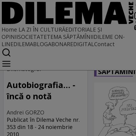
Home
LA ZI ÎN CULTURĂ
EDITORIALE ȘI
OPINII
SOCIETATE
TEMA SĂPTĂMÎNII
DILEME ON-
LINE
DILEMABLOG
ABONARE
DIGITAL
Contact
Home
CARICATU
La zi în cultură
Dilematograf
SĂPTĂMÎNI
Film
Autobiografia... -
încă o notă
Andrei GORZO
Publicat în Dilema Veche nr.
353 din 18 - 24 noiembrie
2010