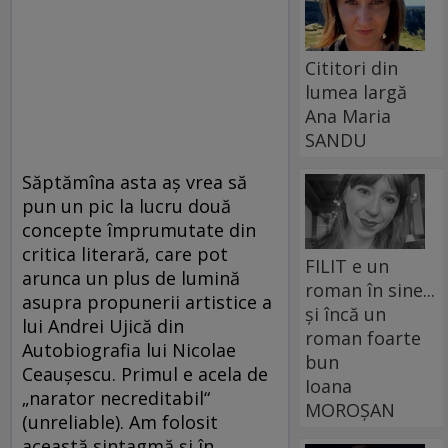
Cititori din
lumea largă
Ana Maria
SANDU
Săptămîna asta aş vrea să
pun un pic la lucru două
concepte împrumutate din
critica literară, care pot
FILIT e un
arunca un plus de lumină
roman în sine...
asupra propunerii artistice a
și încă un
lui Andrei Ujică din
roman foarte
Autobiografia lui Nicolae
bun
Ceauşescu. Primul e acela de
Ioana
„narator necreditabil“
MOROȘAN
(unreliable). Am folosit
această sintagmă şi în