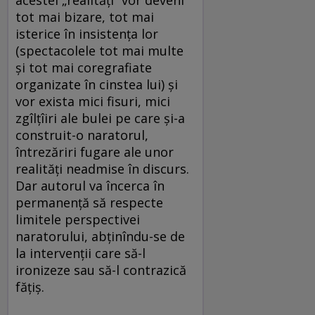
acestei „realităţi“ vor deveni
tot mai bizare, tot mai
isterice în insistenţa lor
(spectacolele tot mai multe
şi tot mai coregrafiate
organizate în cinstea lui) şi
vor exista mici fisuri, mici
zgîlţîiri ale bulei pe care şi-a
construit-o naratorul,
întrezăriri fugare ale unor
realităţi neadmise în discurs.
Dar autorul va încerca în
permanenţă să respecte
limitele perspectivei
naratorului, abţinîndu-se de
la intervenţii care să-l
ironizeze sau să-l contrazică
făţiş.