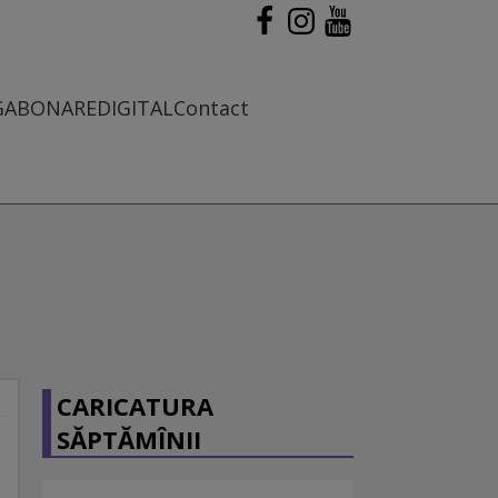
G
ABONARE
DIGITAL
Contact
CARICATURA
SĂPTĂMÎNII