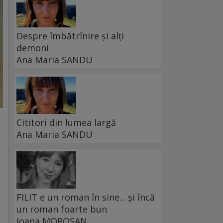
Despre îmbătrînire și alți
demoni
Ana Maria SANDU
Cititori din lumea largă
Ana Maria SANDU
FILIT e un roman în sine... și încă
un roman foarte bun
Ioana MOROȘAN