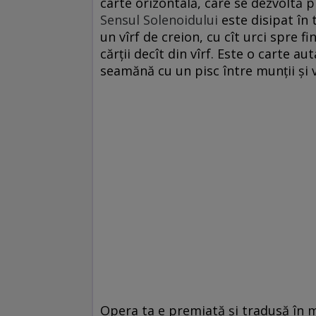
carte orizontală, care se dezvoltă p
Sensul Solenoidului
este disipat în
un vîrf de creion, cu cît urci spre f
cărții decît din vîrf. Este o carte a
seamănă cu un pisc între munții și 
Opera ta e premiată și tradusă în mu