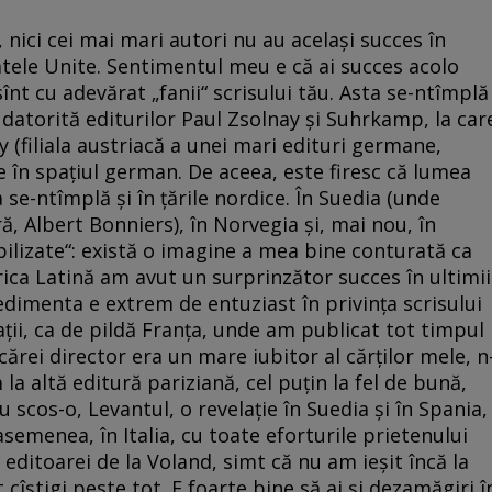
 nici cei mai mari autori nu au același succes în
tatele Unite. Sentimentul meu e că ai succes acolo
sînt cu adevărat „fanii“ scrisului tău. Asta se-ntîmplă
 datorită editurilor Paul Zsolnay și Suhrkamp, la car
y (filiala austriacă a unei mari edituri germane,
în spațiul german. De aceea, este firesc că lumea
e-ntîm­plă și în țările nordice. În Suedia (unde
, Albert Bonniers), în Norvegia și, mai nou, în
bilizate“: există o imagine a mea bine conturată ca
merica Latină am avut un surprinzător succes în ultimii
edimenta e extrem de entuziast în privința scrisului
ații, ca de pildă Franța, unde am publicat tot timpul
cărei director era un mare iubitor al cărților mele, n
la altă editură pariziană, cel puțin la fel de bună,
 scos-o, Levantul, o revelație în Suedia și în Spania,
semenea, în Italia, cu toate eforturile prietenului
ditoarei de la Voland, simt că nu am ieșit încă la
t cîștigi peste tot. E foarte bine să ai și dezamăgiri î