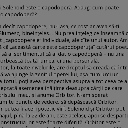
 că Solenoid este o capodoperă. Adaug: cum poate
t o capodoperă?
a decît capodopere, nu-i așa, ce rost ar avea să-ți
 Glumesc, bineînțeles… Nu prea înțeleg ce înseamnă 
t „capodoperele“ individuale, ale cîte unui autor. Am
ară că „această carte este capodoperuța“ cutărui poet
și să ai sentimentul că ai dat o capodoperă – nu una
vorbească toată lumea, ci una personală,
or, la toate nivelurile, are dreptul să creadă că într
 va ajunge la zenitul operei lui, așa cum urci un
dea totul, poți avea perspectiva asupra a tot ceea ce a
șteptată asemenea înălțime deasupra cărții pe care
scrisului meu, și anume Orbitor. N-am sperat
anumite puncte de vedere, să depășească Orbitor.
putea fi acel ipotetic vîrf. Solenoid și Orbitor pot
jul, pînă la 22 de ani, este același, apoi se despart
 construcția lor este foarte diferită. Orbitor este o