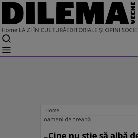
Home
LA ZI ÎN CULTURĂ
EDITORIALE ȘI OPINII
SOCIE
Home
La zi în cultură
oameni de treabă
„Cine nu ştie să aibă d