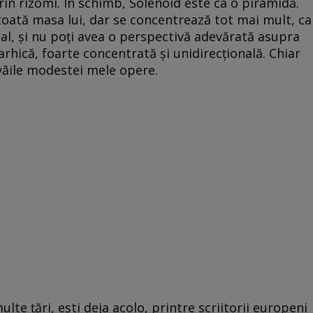
rin rizomi. În schimb, Solenoid este ca o piramidă.
 toată masa lui, dar se concentrează tot mai mult, ca
inal, și nu poți avea o perspectivă adevărată asupra
utarhică, foarte concentrată și unidirecțională. Chiar
văile modestei mele opere.
lte țări, ești deja acolo, printre scriitorii europeni