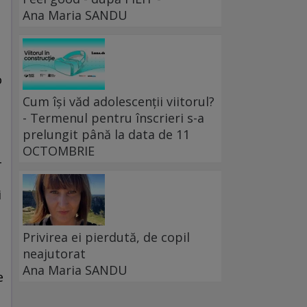
Ana Maria SANDU
o
Cum își văd adolescenții viitorul?
.
- Termenul pentru înscrieri s-a
prelungit până la data de 11
OCTOMBRIE
-
i
Privirea ei pierdută, de copil
neajutorat
Ana Maria SANDU
e