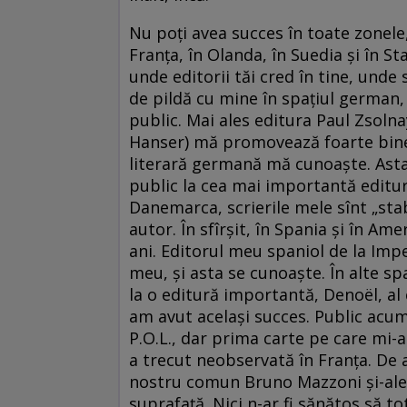
Nu poți avea succes în toate zonele,
Franța, în Olanda, în Suedia și în S
unde editorii tăi cred în tine, unde 
de pildă cu mine în spațiul german,
public. Mai ales editura Paul Zsolna
Hanser) mă promovează foarte bine 
literară germană mă cunoaște. Asta s
public la cea mai importantă editură
Danemarca, scrierile mele sînt „sta
autor. În sfîrșit, în Spania și în A
ani. Editorul meu spaniol de la Imp
meu, și asta se cunoaște. În alte sp
la o editură importantă, Denoël, al 
am avut același succes. Public acum 
P.O.L., dar prima carte pe care mi-au
a trecut neobservată în Franța. De a
nostru comun Bruno Mazzoni și-ale e
suprafață. Nici n-ar fi sănătos să to