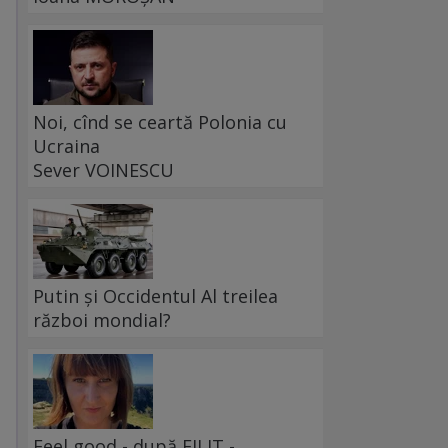
Noi, cînd se ceartă Polonia cu
Ucraina
Sever VOINESCU
Putin și Occidentul Al treilea
război mondial?
Feel good - după FILIT -