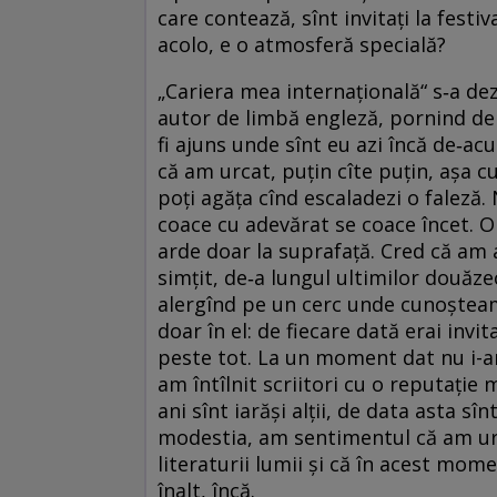
care contează, sînt invitați la festiv
acolo, e o atmosferă specială?
„Cariera mea internațională“ s‑a dez
autor de limbă engleză, pornind de l
fi ajuns unde sînt eu azi încă de‑a
că am urcat, puțin cîte puțin, așa c
poți agăța cînd escaladezi o faleză.
coace cu adevărat se coace încet. O
arde doar la suprafață. Cred că am 
simțit, de‑a lungul ultimilor douăze
alergînd pe un cerc unde cunoșteam 
doar în el: de fiecare dată erai invit
peste tot. La un moment dat nu i-a
am întîlnit scriitori cu o reputație m
ani sînt iarăși alții, de data asta s
modestia, am sentimentul că am ur
literaturii lumii și că în acest mom
înalt, încă.