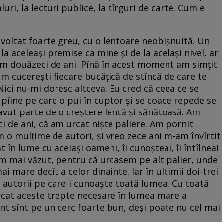
aluri, la lecturi publice, la tîrguri de carte. Cum e
­vol­tat foarte greu, cu o lentoare neobișnuită. Un
a aceleași premise ca mine și de la același nivel, ar
cum douăzeci de ani. Pînă în acest moment am simțit
um cucerești fiecare bucățică de stîncă de care te
 Nici nu-mi doresc altceva. Eu cred că ceea ce se
 pîine pe care o pui în cuptor și se coace repede se
avut parte de o creștere lentă și sănătoasă. Am
ci de ani, că am urcat niște paliere. Am pornit
o mulțime de autori, și vreo zece ani m-am învîrtit
at în lume cu aceiași oameni, îi cunoșteai, îi întîlneai
m mai văzut, pentru că urcasem pe alt palier, unde
ai mare decît a celor dinainte. Iar în ultimii doi-trei
înt autorii pe care-i cunoaște toată lumea. Cu toată
cat aceste trepte necesare în lumea mare a
ent sînt pe un cerc foarte bun, deși poate nu cel mai