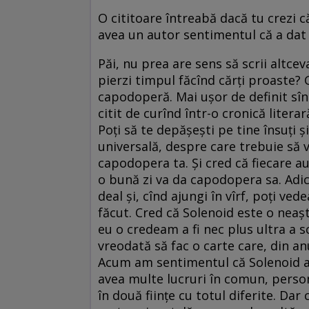
O cititoare întreabă dacă tu crezi
avea un autor sentimentul că a da
Păi, nu prea are sens să scrii altcev
pierzi timpul făcînd cărți proaste?
capodoperă. Mai ușor de definit sîn
citit de curînd într-o cronică liter
Poți să te depășești pe tine însuți 
universală, despre care trebuie să 
capodopera ta. Și cred că fiecare aut
o bună zi va da capodopera sa. Adică
deal și, cînd ajungi în vîrf, poți ve
făcut. Cred că Solenoid este o nea
eu o credeam a fi nec plus ultra a 
vreodată să fac o carte care, din 
Acum am sentimentul că Solenoid ar 
avea multe lucruri în comun, persona
în două ființe cu totul diferite. Dar