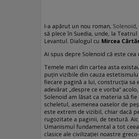
I-a apărut un nou roman,
Solenoid
,
să plece în Suedia, unde, la Teatru
Levantul. Dialogul cu
Mir­cea Cărtă
Ai spus depre Solenoid că este cea 
Temele mari din cartea asta existau 
puțin vizibile din cauza estetismulu
fiecare pagină a lui, con­struc­ția s
adevărat „despre ce e vorba“ acolo, d
Solenoid am lăsat ca materia să fie 
scheletul, asemenea oaselor de peș
este extrem de vizibil, chiar dacă p
rugozitate a paginii, de textură. Ai
Umanismul fundamental a tot ceea ce
clasice ale civilizației noastre greco