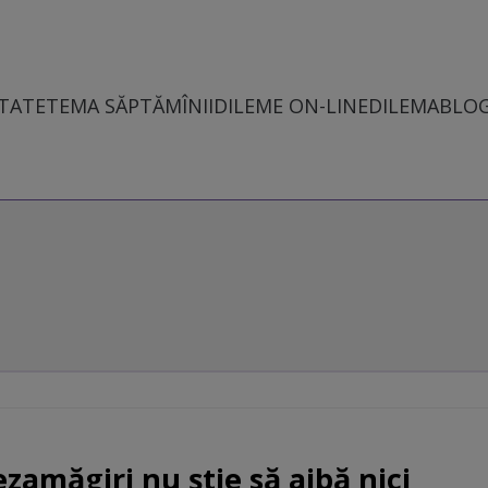
TATE
TEMA SĂPTĂMÎNII
DILEME ON-LINE
DILEMABLO
ezamăgiri nu ştie să aibă nici