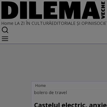
Home
LA ZI ÎN CULTURĂ
EDITORIALE ȘI OPINII
SOCIE
Home
La zi în cultură
bolero de travel
Castelul electric, anxie