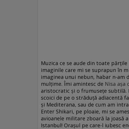
Muzica ce se aude din toate părțile
imaginile care mi se suprapun în min
imaginea unui nebun, habar n-am da
mulțime. Îmi amintesc de
Nisa așa 
aristocratic și o frumusețe subtilă.
scoici de pe o străduță adiacentă f
și Mediterana, sau de cum am intrat
Enter Shikari, pe ploaie, mi se ames
avioanele militare zboară la joasă a
Istanbul! Orașul pe care-l iubesc e