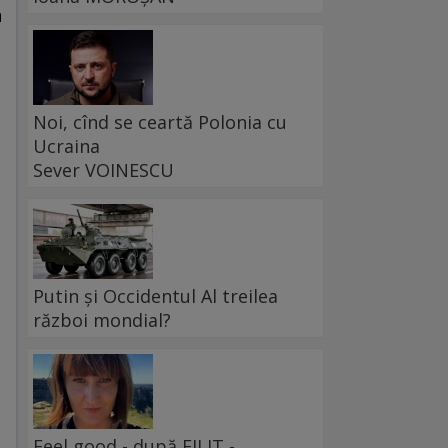
n
Noi, cînd se ceartă Polonia cu
Ucraina
Sever VOINESCU
Putin și Occidentul Al treilea
război mondial?
Feel good - după FILIT -