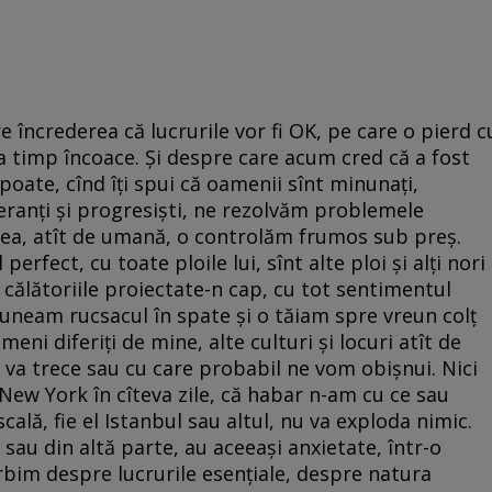
 încrederea că lucrurile vor fi OK, pe care o pierd c
va timp încoace. Și despre care acum cred că a fost
poate, cînd îți spui că oamenii sînt minunați,
ranți și progresiști, ne rezolvăm problemele
tatea, atît de umană, o controlăm frumos sub preș.
perfect, cu toate ploile lui, sînt alte ploi și alți nori
 călătoriile proiectate-n cap, cu tot sentimentul
 puneam rucsacul în spate și o tăiam spre vreun colț
ni diferiți de mine, alte culturi și locuri atît de
e va trece sau cu care probabil ne vom obișnui. Nici
 New York în cîteva zile, că habar n-am cu ce sau
ală, fie el Istanbul sau altul, nu va exploda nimic.
l sau din altă parte, au aceeași anxietate, într-o
im despre lucrurile esențiale, despre natura