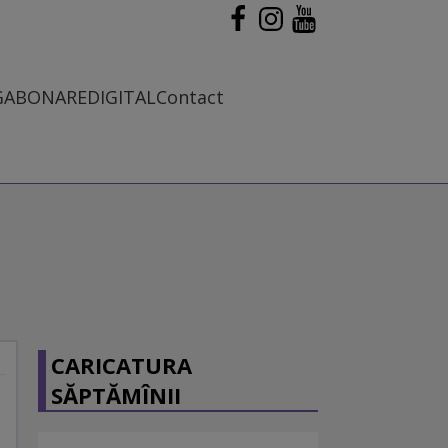
G
ABONARE
DIGITAL
Contact
CARICATURA
SĂPTĂMÎNII