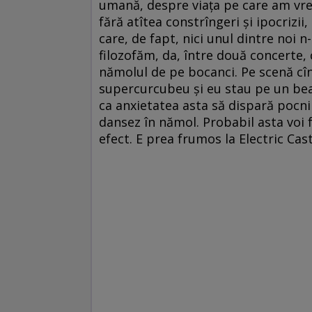
umană, despre viața pe care am vrea 
fără atîtea constrîngeri și ipocrizi
care, de fapt, nici unul dintre noi n
filozofăm, da, între două concerte, 
nămolul de pe bocanci. Pe scenă cî
supercurcubeu și eu stau pe un bea
ca anxietatea asta să dispară pocni
dansez în nămol. Probabil asta voi f
efect. E prea frumos la Electric Cast