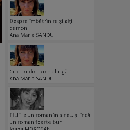
Despre îmbătrînire și alți
demoni
Ana Maria SANDU
Cititori din lumea largă
Ana Maria SANDU
FILIT e un roman în sine... și încă
un roman foarte bun
Ioana MOROȘAN