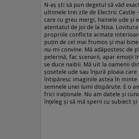
N-aș ști să pun degetul să văd exac
ultimele trei zile de Electric Castle
care cu greu mergi, hainele ude și 
atentatul de joi de la Nisa. Lovitura
propriile conflicte armate interioa
puțin de cel mai frumos și mai bine
nu-mi convine. Mă adăpostesc de plo
pelerină, fac scenarii, apar emoții
se duce naibii. Mă uit la oamenii di
șosetele ude sau înjură ploaia care 
întipăresc imaginile astea în minte f
semnele unei lumi dispărute. E o anx
frici iraționale. Nu am datele și cun
înțeleg și să mă sperii cu subiect și