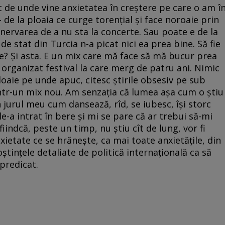
t de unde vine anxietatea în creștere pe care o am î
 – de la ploaia ce curge torențial și face noroaie prin
enervarea de a nu sta la concerte. Sau poate e de la
 de stat din Turcia n-a picat nici ea prea bine. Să fie
re? Și asta. E un mix care mă face să mă bucur prea
 organizat festival la care merg de patru ani. Nimic
aie pe unde apuc, citesc știrile obsesiv pe sub
 într-un mix nou. Am senzația că lumea așa cum o știu
n jurul meu cum dansează, rîd, se iubesc, își storc
le-a intrat în bere și mi se pare că ar trebui să-mi
iindcă, peste un timp, nu știu cît de lung, vor fi
ietate ce se hrănește, ca mai toate anxietățile, din
oștințele detaliate de politică internațională ca să
 predicat.