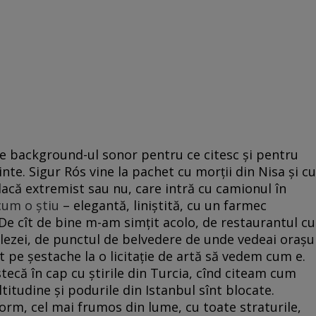
 e background-ul sonor pentru ce citesc și pentru
te. Sigur Rós vine la pachet cu morții din Nisa și cu
că extremist sau nu, care intră cu camionul în
cum o știu
– elegantă, liniștită, cu un farmec
 De cît de bine m-am simțit acolo, de restaurantul cu
alezei, de punctul de belvedere de unde vedeai orașu
 pe șestache la o licitație de artă să vedem cum e.
tecă în cap cu știrile din Turcia, cînd citeam cum
ltitudine și podurile din Istanbul sînt blocate.
norm, cel mai frumos din lume, cu toate straturile,