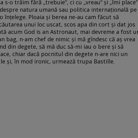
s-o trăim fără „trebuie“, ci cu „vreau“ și „îmi place“
i, despre natura umană sau politica internațională pe
-o înțelege. Ploaia și berea ne-au cam făcut să
căutarea unui loc uscat, scos apa din cort și dat jos
ntă acum God is an Astronaut, mai devreme a fost u
n bag, n-am chef de nimic și mă gîndesc că aș vrea
nd din degete, să mă duc să-mi iau o bere și să
ace, chiar dacă pocnitul din degete n-are nici un
le și, în mod ironic, urmează trupa Bastille.