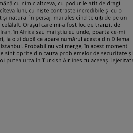
mănă cu nimic altceva, cu podurile atît de dragi
teva luni, cu niște contraste incredibile și cu o
și natural în peisaj, mai ales cînd te uiți de pe un
celălalt. Orașul care mi-a fost loc de tranzit de
n
Iran
, în
Africa
sau mai știu eu unde, poarta ce-mi
i, la o zi după ce apare numărul acesta din Dilema
Istanbul. Probabil nu voi merge, în acest moment
te sînt oprite din cauza problemelor de securitate și
oi putea urca în Turkish Airlines cu aceeași lejeritat