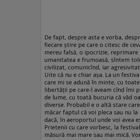
De fapt, despre asta e vorba, despre
fiecare știre pe care o citesc de ce
mereu falsă, o ipocrizie, reprimare 
umanitatea e frumoasă, sîntem tole
civilizat, comunicînd, iar agresivi
Uite că nu e chiar așa. La un festival 
care mi se adună în minte, cu toate
libertății pe care-l aveam cînd îmi
de lume, cu toată bucuria că văd oame
diverse. Probabil e o altă stare car
măcar faptul că voi pleca sau nu la
dacă, în aeroportul unde voi avea esc
Prietenii cu care vorbesc, la festiva
măsură mai mare sau mai mică. Vorb