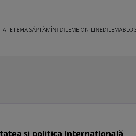
TATE
TEMA SĂPTĂMÎNII
DILEME ON-LINE
DILEMABLO
tatea și politica internațională