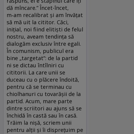
răspuns, el e stăpînul care îți
dă mîncare.“ Încet-încet,
m‑am recalibrat și am învățat
să mă uit la cititor. Căci,
inițial, noi fiind elitiști de felul
nostru, aveam tendința să
dialogăm exclusiv între egali.
În comunism, publicul era
bine „targetat“: de la partid
ni se dictau întîlniri cu
cititorii. La care unii se
duceau cu o plăcere îndoită,
pentru că se terminau cu
chiolhanuri cu tovarășii de la
partid. Acum, mare parte
dintre scriitori au ajuns să se
închidă în castă sau în casă.
Trăim la nișă, scriem unii
pentru alții și îi disprețuim pe