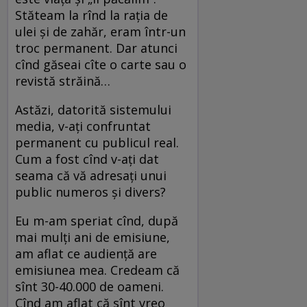
Stăteam la rînd la rația de
ulei și de zahăr, eram într-un
troc permanent. Dar atunci
cînd găseai cîte o carte sau o
revistă străină…
Astăzi, datorită sistemului
media, v-ați confruntat
permanent cu publicul real.
Cum a fost cînd v-ați dat
seama că vă adresați unui
public numeros și divers?
Eu m-am speriat cînd, după
mai mulți ani de emisiune,
am aflat ce audiență are
emisiunea mea. Credeam că
sînt 30-40.000 de oameni.
Cînd am aflat că sînt vreo