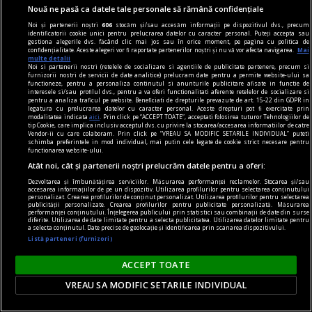
Nouă ne pasă ca datele tale personale să rămână confidențiale
Noi și partenerii noștri
606
stocăm și/sau accesăm informații pe dispozitivul dvs., precum
identificatorii cookie unici pentru prelucrarea datelor cu caracter personal. Puteți accepta sau
gestiona alegerile dvs. făcând clic mai jos sau în orice moment, pe pagina cu politica de
confidențialitate. Aceste alegeri vor fi raportate partenerilor noștri și nu vă vor afecta navigarea.
Mai
multe detalii
Noi si partenerii nostri (retelele de socializare si agentiile de publicitate partenere, precum si
furnizorii nostri de servicii de date analitice) prelucram date pentru a permite website-ului sa
functioneze, pentru a personaliza continutul si anunturile publicitare afisate in functie de
interesele si/sau profilul dvs., pentru a va oferi functionalitati aferente retelelor de socializare si
istoria comunismului
pentru a analiza traficul pe website. Beneficiati de drepturile prevazute de art. 15-22 din GDPR in
legatura cu prelucrarea datelor cu caracter personal. Aceste drepturi pot fi exercitate prin
Istoria comunismului: lecturi esențiale pentru a
modalitatea indicata
aici
. Prin click pe “ACCEPT TOATE”, acceptati folosirea tuturor Tehnologiilor de
tip Cookie, care implica inclusiv acceptul dvs. cu privire la stocarea/accesarea informatiilor de catre
înțelege un fenomen global
Vendor-ii cu care colaboram. Prin click pe “VREAU SA MODIFIC SETARILE INDIVIDUAL” puteti
schimba preferintele in mod individual, mai putin cele legate de cookie strict necesare pentru
Comunismul a fost un fenomen global care a
functionarea website-ului.
influențat profund secolul XX, iar studiul său
Atât noi, cât și partenerii noștri prelucrăm datele pentru a oferi:
continuă să fie de mare interes pentru istorici,
Dezvoltarea și îmbunătățirea serviciilor. Măsurarea performanței reclamelor. Stocarea și/sau
accesarea informațiilor de pe un dispozitiv. Utilizarea profilurilor pentru selectarea conținutului
politologi și publicul larg.
personalizat. Crearea profilurilor de conținut personalizat. Utilizarea profilurilor pentru selectarea
publicității personalizate. Crearea profilurilor pentru publicitate personalizată. Măsurarea
performanței conținutului. Înțelegerea publicului prin statistici sau combinații de date din surse
diferite. Utilizarea de date limitate pentru a selecta publicitatea. Utilizarea datelor limitate pentru
a selecta conținutul. Date precise de geolocație și identificarea prin scanarea dispozitivului.
Listă parteneri (furnizori)
ACCEPT TOATE
VREAU SA MODIFIC SETARILE INDIVIDUAL