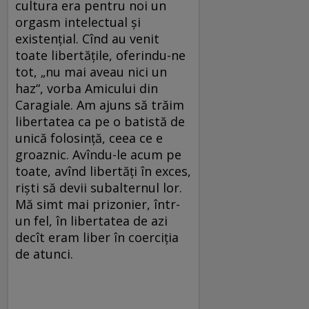
cultura era pentru noi un
orgasm intelectual și
existențial. Cînd au venit
toate libertățile, oferindu-ne
tot, „nu mai aveau nici un
haz“, vorba Amicului din
Caragiale. Am ajuns să trăim
libertatea ca pe o batistă de
unică folosință, ceea ce e
groaznic. Avîndu-le acum pe
toate, avînd libertăți în exces,
riști să devii subalternul lor.
Mă simt mai prizonier, într-
un fel, în libertatea de azi
decît eram liber în coerciția
de atunci.