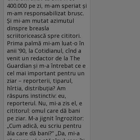
400.000 pe zi, m-am speriat și
m-am responsabilizat brusc.
Și mi-am mutat azimutul
dinspre breasla
scriitoricească spre cititori.
Prima palmă mi-am luat-o în
anii ’90, la Cotidianul, cînd a
venit un redactor de la The
Guardian și m-a întrebat ce e
cel mai important pentru un
ziar – reporterii, tiparul,
hîrtia, distribuția? Am
răspuns instinctiv: eu,
reporterul. Nu, mi-a zis el, e
cititorul: omul care dă bani
pe ziar. M-a jignit îngrozitor:
„Cum adică, eu scriu pentru
ăla care dă bani?“ „Da, mi-a