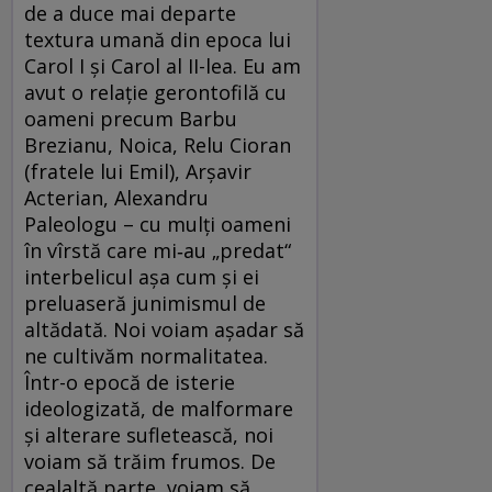
de a duce mai departe
textura umană din epoca lui
Carol I și Carol al II-lea. Eu am
avut o relație gerontofilă cu
oameni precum Barbu
Brezianu, Noica, Relu Cioran
(fratele lui Emil), Arşavir
Acterian, Alexandru
Paleologu – cu mulţi oameni
în vîrstă care mi‑au „predat“
interbelicul așa cum și ei
preluaseră junimismul de
altădată. Noi voiam așadar să
ne cultivăm normalitatea.
Într-o epocă de isterie
ideologizată, de malformare
și alterare sufletească, noi
voiam să trăim frumos. De
cealaltă parte, voiam să