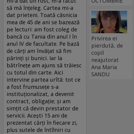
mi-a dat un rost, m-a făcut
OCTOMBRIE
să mă înțeleg. Cartea mi-a
dat prieteni. Toată căsnicia
mea de 45 de ani se bazează
pe lecturi: am fost coleg de
bancă cu Tania din anul I în
Privirea ei
anul IV de facultate. Pe bază
pierdută, de
de cărți am învățat să fim
copil
părinți și bunici. Iar la
neajutorat
bătrînețe am ajuns să trăiesc
Ana Maria
cu totul din carte. Aici
SANDU
intervine partea urîtă: tot ce
a fost frumusețe s-a
instituționalizat, a devenit
contract, obligație; și am
simțit că devin prestator de
servicii. Acești 15 ani de
prezentat cărți în fiecare zi,
plus sutele de întîlniri cu