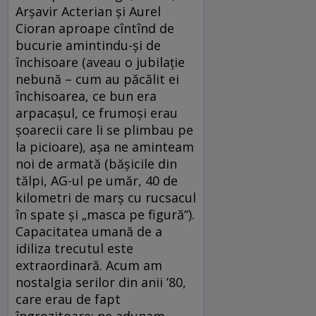
Arșavir Acterian și Aurel
Cioran aproape cîntînd de
bucurie amintindu-și de
închisoare (aveau o jubilație
nebună – cum au păcălit ei
închisoarea, ce bun era
arpacașul, ce frumoși erau
șoarecii care li se plimbau pe
la picioare), așa ne aminteam
noi de armată (bășicile din
tălpi, AG-ul pe umăr, 40 de
kilometri de marș cu rucsacul
în spate şi „masca pe figură“).
Capacitatea umană de a
idiliza trecutul este
extraordinară. Acum am
nostalgia serilor din anii ’80,
care erau de fapt
îngrozitoare: ne adunam