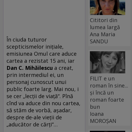
Cititori din
lumea largă
Ana Maria
În ciuda tuturor
SANDU
scepticismelor inițiale,
emisiunea Omul care aduce
cartea a rezistat 15 ani, iar
Dan C. Mihăilescu
a creat,
prin intermediul ei, un
FILIT e un
personaj cunoscut unui
roman în sine...
public foarte larg. Mai nou, i
și încă un
se cer „lecții de viață“. Pînă
roman foarte
cînd va aduce din nou cartea,
bun
să stăm de vorbă, așadar,
Ioana
despre de-ale vieții de
MOROȘAN
„aducător de cărți“…