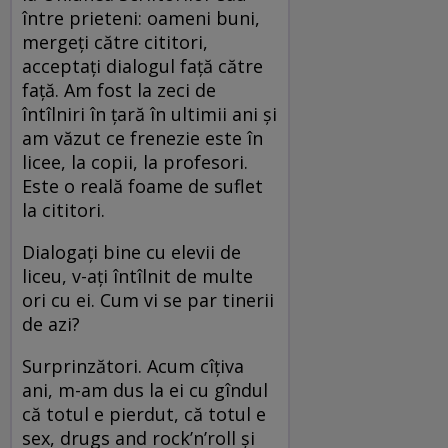
între prieteni: oameni buni,
mergeți către cititori,
acceptaţi dialogul faţă către
faţă. Am fost la zeci de
întîlniri în țară în ultimii ani și
am văzut ce frenezie este în
licee, la copii, la profesori.
Este o reală foame de suflet
la cititori.
Dialogați bine cu elevii de
liceu, v-ați întîlnit de multe
ori cu ei. Cum vi se par tinerii
de azi?
Surprinzători. Acum cîțiva
ani, m-am dus la ei cu gîndul
că totul e pierdut, că totul e
sex, drugs and rock’n’roll și