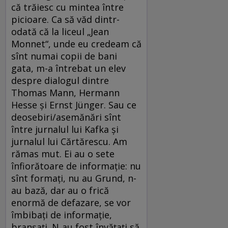
că trăiesc cu mintea între
picioare. Ca să văd dintr-
odată că la liceul „Jean
Monnet“, unde eu credeam că
sînt numai copii de bani
gata, m-a întrebat un elev
despre dialogul dintre
Thomas Mann, Hermann
Hesse și Ernst Jünger. Sau ce
deosebiri/asemănări sînt
între jurnalul lui Kafka și
jurnalul lui Cărtărescu. Am
rămas mut. Ei au o sete
înfiorătoare de informație: nu
sînt formați, nu au Grund, n-
au bază, dar au o frică
enormă de defazare, se vor
îmbibați de informație,
branșați. N‑au fost învățați să