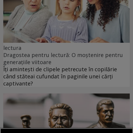
lectura
Dragostea pentru lectură: O moștenire pentru
generațiile viitoare
Îți amintești de clipele petrecute în copilărie
când stăteai cufundat în paginile unei cărți
captivante?