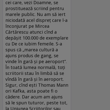
cei care, vezi Doamne, se
prostituează scriind pentru
marele public. Nu am să iert
niciodată acel dispreț care l-a
înconjurat pe Mircea
Cărtărescu atunci cînd a
depășit 100.000 de exemplare
cu De ce iubim femeile. S-a
spus că „marea cultură a
ajuns produs de gang, se
vinde în gară și pe aeroport“.
În toată lumea normală, toți
scriitorii stau în limbă să se
vîndă în gară și în aeroport.
Sigur, cînd ești Thomas Mann
ori Kafka, asta poate fi o
cădere. Dar acum am ajuns
să le spun tuturor, peste tot,
la Uniunea Scriitorilor sau