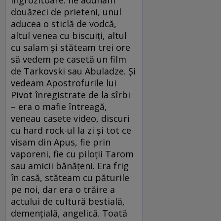
douăzeci de prieteni, unul
aducea o sticlă de vodcă,
altul venea cu biscuiți, altul
cu salam și stăteam trei ore
să vedem pe casetă un film
de Tarkovski sau Abuladze. Și
vedeam Apostrofurile lui
Pivot înregistrate de la sîrbi
– era o mafie întreagă,
veneau casete video, discuri
cu hard rock-ul la zi și tot ce
visam din Apus, fie prin
vaporeni, fie cu piloţii Tarom
sau amicii bănăţeni. Era frig
în casă, stăteam cu păturile
pe noi, dar era o trăire a
actului de cultură bestială,
demențială, angelică. Toată