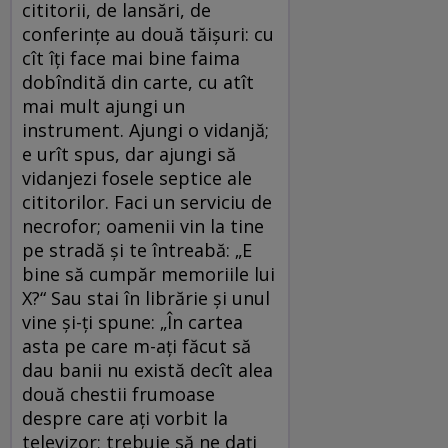
cititorii, de lansări, de
conferințe au două tăișuri: cu
cît îți face mai bine faima
dobîndită din carte, cu atît
mai mult ajungi un
instrument. Ajungi o vidanjă;
e urît spus, dar ajungi să
vidanjezi fosele septice ale
cititorilor. Faci un serviciu de
necrofor; oamenii vin la tine
pe stradă și te întreabă: „E
bine să cumpăr memoriile lui
X?“ Sau stai în librărie și unul
vine și-ți spune: „În cartea
asta pe care m-ați făcut să
dau banii nu există decît alea
două chestii frumoase
despre care ați vorbit la
televizor; trebuie să ne dați