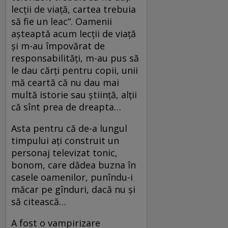
lecții de viață, cartea trebuia
să fie un leac“. Oamenii
așteaptă acum lecții de viață
și m-au împovărat de
responsabilități, m-au pus să
le dau cărți pentru copii, unii
mă ceartă că nu dau mai
multă istorie sau știință, alții
că sînt prea de dreapta…
Asta pentru că de-a lungul
timpului ați construit un
personaj televizat tonic,
bonom, care dădea buzna în
casele oamenilor, punîndu-i
măcar pe gînduri, dacă nu și
să citească…
A fost o vampirizare