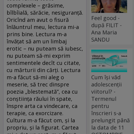
complexele – grăsime,
bîlbîială, sărăcie, nesiguranță.
Feel good -
Oricînd am avut o fisură
după FILIT -
înlăuntrul meu, lectura mi-a
Ana Maria
prins bine. Lectura m-a
SANDU
învățat să am un limbaj
erotic – nu puteam să iubesc,
nu puteam să-mi exprim
sentimentele decît cu citate,
cu mărturii din cărți. Lectura
m-a făcut să-mi aleg o
Cum își văd
meserie, să trec dinspre
adolescenții
poezia „blestemată“, cea cu
viitorul? -
conștiința răului în spate,
Termenul
înspre arta ca vindecare, ca
pentru
terapie, ca exorcizare.
înscrieri s-a
Cultura m-a făcut om, și la
prelungit până
propriu, și la figurat. Cartea
la data de 11