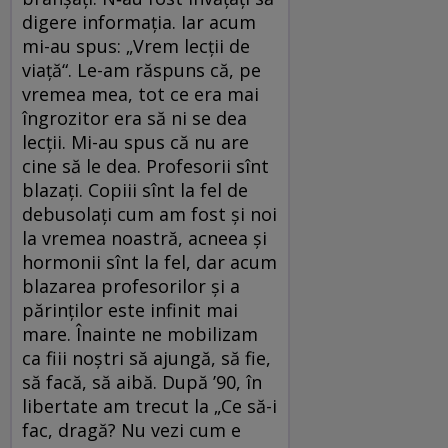
digere informația. Iar acum
mi-au spus: „Vrem lecții de
viață“. Le-am răspuns că, pe
vremea mea, tot ce era mai
îngrozitor era să ni se dea
lecții. Mi-au spus că nu are
cine să le dea. Profesorii sînt
blazați. Copiii sînt la fel de
debusolați cum am fost și noi
la vremea noastră, acneea și
hormonii sînt la fel, dar acum
blazarea profesorilor și a
părinților este infinit mai
mare. Înainte ne mobilizam
ca fiii noștri să ajungă, să fie,
să facă, să aibă. După ’90, în
libertate am trecut la „Ce să-i
fac, dragă? Nu vezi cum e