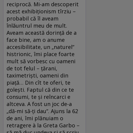
reciprocă. Mi-am descoperit
acest exhibiționism tîrziu –
probabil că îl aveam
înlăuntrul meu de mult.
Aveam această dorință de a
face bine, am o anume
accesibilitate, un „naturel“
histrionic, îmi place foarte
mult să vorbesc cu oameni
de tot felul – țărani,
taximetriști, oameni din
piață… Din cît te oferi, te
golești. Faptul că din ce te
consumi, te și reîncarci e
altceva. A fost un joc de-a
„dă-mi să-ți dau“. Ajuns la 62
de ani, îmi plănuiam o
retragere à la Greta Garbo –
să mă duc undeva și să scriu.