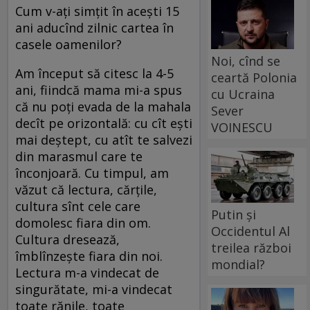
Cum v-ați simțit în acești 15
ani aducînd zilnic cartea în
casele oamenilor?
Noi, cînd se
Am început să citesc la 4-5
ceartă Polonia
ani, fiindcă mama mi-a spus
cu Ucraina
că nu poți evada de la mahala
Sever
decît pe orizontală: cu cît ești
VOINESCU
mai deștept, cu atît te salvezi
din marasmul care te
înconjoară. Cu timpul, am
văzut că lectura, cărțile,
cultura sînt cele care
Putin și
domolesc fiara din om.
Occidentul Al
Cultura dresează,
treilea război
îmblînzește fiara din noi.
mondial?
Lectura m-a vindecat de
singurătate, mi-a vindecat
toate rănile, toate