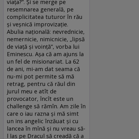
viața?“. Și se merge pe
resemnarea generală, pe
complicitatea tuturor în rău
şi veşnică improvizaţie.
Abulia națională: nevrednicie,
nemernicie, nimicnicie, „lipsă
de viață și voință“, vorba lui
Eminescu. Așa că am ajuns la
un fel de misionariat. La 62
de ani, mi-am dat seama că
nu-mi pot permite să mă
retrag, pentru că răul din
jurul meu e atît de
provocator, încît este un
challenge să rămîn. Am zile în
care o iau razna și mă simt
un ins angelic înzăuat și cu
lancea în mînă și nu vreau să-
l las pe Dracul să creadă că a