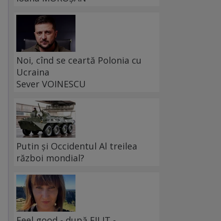
Noi, cînd se ceartă Polonia cu
Ucraina
Sever VOINESCU
Putin și Occidentul Al treilea
război mondial?
Feel good - după FILIT -