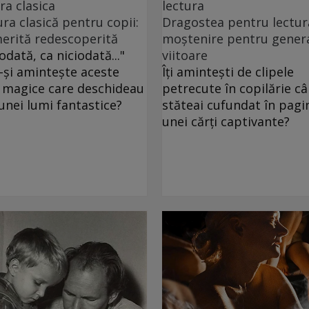
ra clasica
lectura
ura clasică pentru copii:
Dragostea pentru lectur
erită redescoperită
moștenire pentru genera
odată, ca niciodată..."
viitoare
-și amintește aceste
Îți amintești de clipele
 magice care deschideau
petrecute în copilărie c
 unei lumi fantastice?
stăteai cufundat în pagin
unei cărți captivante?