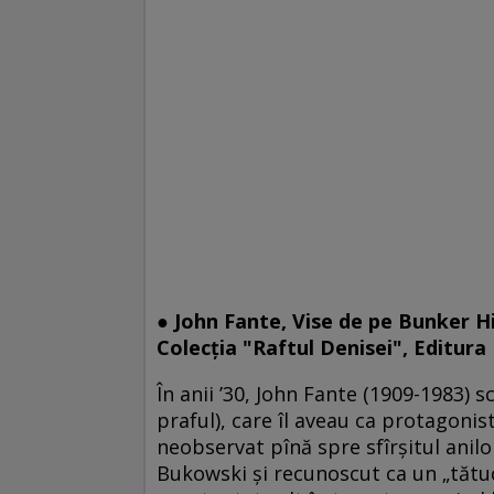
● John Fante, Vise de pe Bunker Hi
Colecţia "Raftul Denisei", Editura
În anii ’30, John Fante (1909-1983) s
praful), care îl aveau ca protagoni
neobservat pînă spre sfîrşitul anilor
Bukowski şi recunoscut ca un „tătuc“