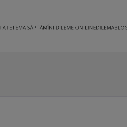
TATE
TEMA SĂPTĂMÎNII
DILEME ON-LINE
DILEMABLO