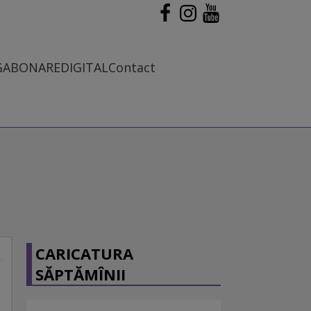
G
ABONARE
DIGITAL
Contact
CARICATURA
SĂPTĂMÎNII