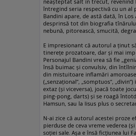
neaşteptat salt în trecut, revenind 
întregind seria respectivă cu un al 
Bandini apare, de astă dată, în Los
desprinsă tot din biografia tînărului
nebună, pitorească, smucită, degra
E impresionant că autorul a ţinut să
tinereţe prozatoare, dar şi mai imp
Personajul Bandini vrea să fie „genia
însă buimac şi convulsiv, din întîlni
din mistuitoare inflamări amoroase,
(„senzaţional“, „somptuos“, „divin“) 
extaz (şi viceversa), joacă toate jo
ping-pong, darts) şi se roagă înto
Hamsun, sau la Iisus plus o secreta
N-ai zice că autorul acestei proze e
pierduse de ceva vreme vederea (şi a
soţiei sale. Aşa e însă ficţiunea lui 