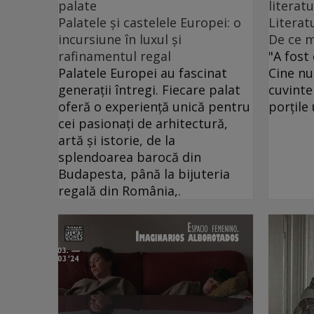
palate
literatu
Palatele și castelele Europei: o
Literat
incursiune în luxul și
De ce m
rafinamentul regal
"A fost 
Palatele Europei au fascinat
Cine nu
generații întregi. Fiecare palat
cuvinte
oferă o experiență unică pentru
porțile
cei pasionați de arhitectură,
artă și istorie, de la
splendoarea barocă din
Budapesta, până la bijuteria
regală din România,.