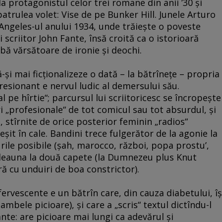
la protagonistul celor trei romane din anii ’30 şi
patrulea volet: Vise de pe Bunker Hill. Junele Arturo
 Angeles-ul anului 1934, unde trăieşte o poveste
 scriitor John Fante, însă croită ca o istorioară
bă vărsătoare de ironie şi deochi.
-şi mai ficţionalizeze o dată – la bătrîneţe – propria
resionant e nervul ludic al demersului său.
l pe hîrtie“; parcursul lui scriitoricesc se încropeşte
ri „profesionale“ de tot comicul sau tot absurdul, şi
 stîrnite de orice posterior feminin „radios“
ieşit în cale. Bandini trece fulgerător de la agonie la
curile posibile (şah, marocco, război, popa prostu’,
tdeauna la două capete (la Dumnezeu plus Knut
ră cu unduiri de boa constrictor).
fervescente e un bătrîn care, din cauza diabetului, îş
mbele picioare), şi care a „scris“ textul dictîndu-l
Fante: are picioare mai lungi ca adevărul şi