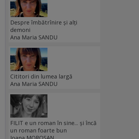
Despre îmbătrînire și alți
demoni
Ana Maria SANDU
Cititori din lumea largă
Ana Maria SANDU
FILIT e un roman în sine... și încă
un roman foarte bun
Ioana MOROȘAN