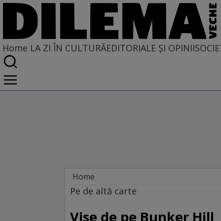
Home
LA ZI ÎN CULTURĂ
EDITORIALE ȘI OPINII
SOCIE
Home
La zi în cultură
Pe de altă carte
Carte
Vise de pe Bunker Hill