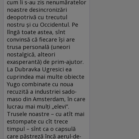
cum li s-au zis nenumăratelor
noastre desincronizări
deopotrivă cu trecutul
nostru şi cu Occidentul. Pe
lîngă toate astea, sînt
convinsă că fiecare îşi are
trusa personală (uneori
nostalgică, alteori
exasperantă) de prim-ajutor.
La Dubravka Ugresici ea
cuprindea mai multe obiecte
Yugo combinate cu noua
recuzită a industriei sado-
maso din Amsterdam, în care
lucrau mai mulţi „elevi“.
Trusele noastre – cu atît mai
estompate cu cît trece
timpul – sînt ca o capsulă
care păstreză încă aerul-de-