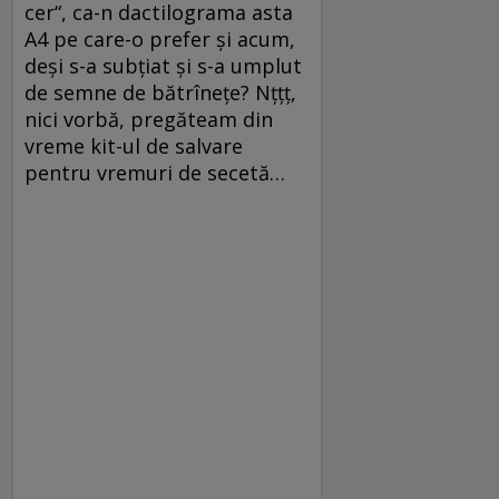
cer“, ca-n dactilograma asta
A4 pe care-o prefer şi acum,
deşi s-a subţiat şi s-a umplut
de semne de bătrîneţe? Nţţţ,
nici vorbă, pregăteam din
vreme kit-ul de salvare
pentru vremuri de secetă…