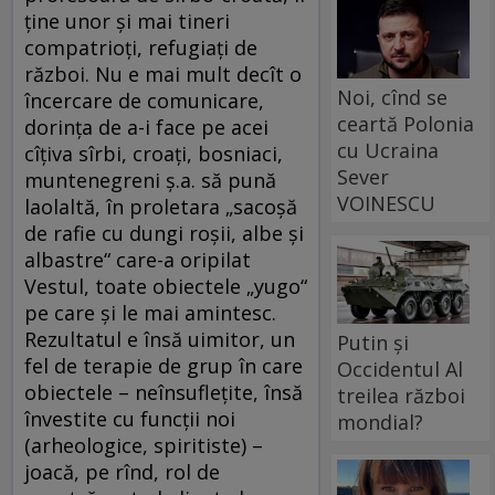
ţine unor şi mai tineri
compatrioţi, refugiaţi de
război. Nu e mai mult decît o
Noi, cînd se
încercare de comunicare,
ceartă Polonia
dorinţa de a-i face pe acei
cu Ucraina
cîţiva sîrbi, croaţi, bosniaci,
Sever
muntenegreni ş.a. să pună
VOINESCU
laolaltă, în proletara „sacoşă
de rafie cu dungi roşii, albe şi
albastre“ care-a oripilat
Vestul, toate obiectele „yugo“
pe care şi le mai amintesc.
Rezultatul e însă uimitor, un
Putin și
fel de terapie de grup în care
Occidentul Al
obiectele – neînsufleţite, însă
treilea război
învestite cu funcţii noi
mondial?
(arheologice, spiritiste) –
joacă, pe rînd, rol de