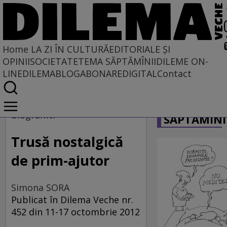
Home
LA ZI ÎN CULTURĂ
EDITORIALE ȘI
OPINII
SOCIETATE
TEMA SĂPTĂMÎNII
DILEME ON-
LINE
DILEMABLOG
ABONARE
DIGITAL
Contact
Home
CARICATU
La zi în cultură
biograffiti
SĂPTĂMÎNI
Carte
Trusă nostalgică
de prim-ajutor
Simona SORA
Publicat în Dilema Veche nr.
452 din 11-17 octombrie 2012