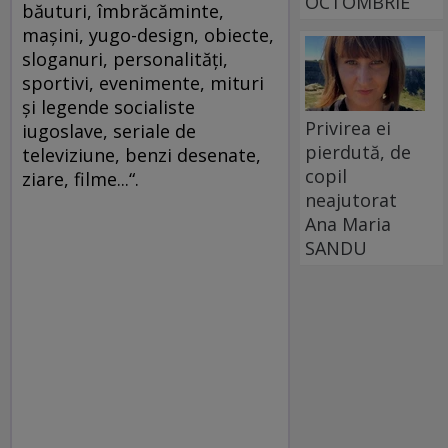
OCTOMBRIE
băuturi, îmbrăcăminte,
maşini, yugo-design, obiecte,
sloganuri, personalităţi,
sportivi, evenimente, mituri
şi legende socialiste
Privirea ei
iugoslave, seriale de
pierdută, de
televiziune, benzi desenate,
copil
ziare, filme...“.
neajutorat
Ana Maria
SANDU