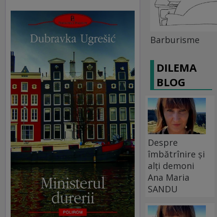
Barburisme
DILEMA
BLOG
Despre
îmbătrînire și
alți demoni
Ana Maria
SANDU