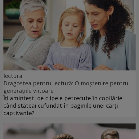
lectura
Dragostea pentru lectură: O moștenire pentru
generațiile viitoare
Îți amintești de clipele petrecute în copilărie
când stăteai cufundat în paginile unei cărți
captivante?