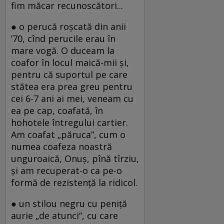
fim măcar recunoscători...
● o perucă roşcată din anii
’70, cînd perucile erau în
mare vogă. O duceam la
coafor în locul maică-mii şi,
pentru că suportul pe care
stătea era prea greu pentru
cei 6-7 ani ai mei, veneam cu
ea pe cap, coafată, în
hohotele întregului cartier.
Am coafat „păruca“, cum o
numea coafeza noastră
unguroaică, Onuş, pînă tîrziu,
şi am recuperat-o ca pe-o
formă de rezistenţă la ridicol.
● un stilou negru cu peniţă
aurie „de atunci“, cu care