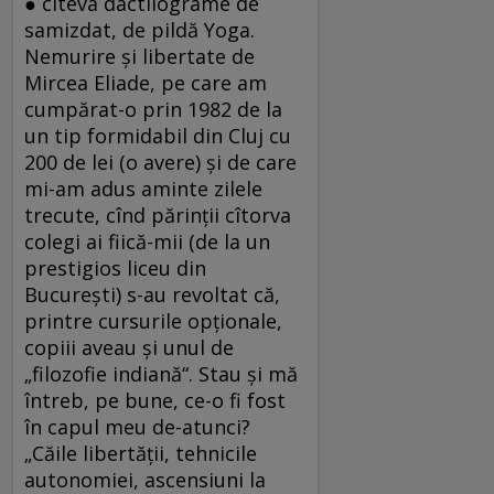
● cîteva dactilograme de
samizdat, de pildă Yoga.
Nemurire şi libertate de
Mircea Eliade, pe care am
cumpărat-o prin 1982 de la
un tip formidabil din Cluj cu
200 de lei (o avere) şi de care
mi-am adus aminte zilele
trecute, cînd părinţii cîtorva
colegi ai fiică-mii (de la un
prestigios liceu din
Bucureşti) s-au revoltat că,
printre cursurile opţionale,
copiii aveau şi unul de
„filozofie indiană“. Stau şi mă
întreb, pe bune, ce-o fi fost
în capul meu de-atunci?
„Căile libertăţii, tehnicile
autonomiei, ascensiuni la