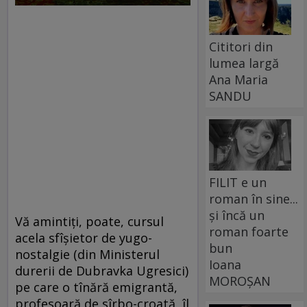
Cititori din
lumea largă
Ana Maria
SANDU
FILIT e un
roman în sine...
și încă un
Vă amintiţi, poate, cursul
roman foarte
acela sfîşietor de yugo-
bun
nostalgie (din Ministerul
Ioana
durerii de Dubravka Ugresici)
MOROȘAN
pe care o tînără emigrantă,
profesoară de sîrbo-croată, îl