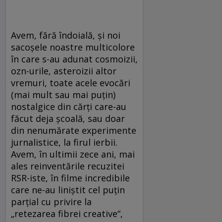
Avem, fără îndoială, şi noi
sacoşele noastre multicolore
în care s-au adunat cosmoizii,
ozn-urile, asteroizii altor
vremuri, toate acele evocări
(mai mult sau mai puţin)
nostalgice din cărţi care-au
făcut deja şcoală, sau doar
din nenumărate experimente
jurnalistice, la firul ierbii.
Avem, în ultimii zece ani, mai
ales reinventările recuzitei
RSR-iste, în filme incredibile
care ne-au liniştit cel puţin
parţial cu privire la
„retezarea fibrei creative“,