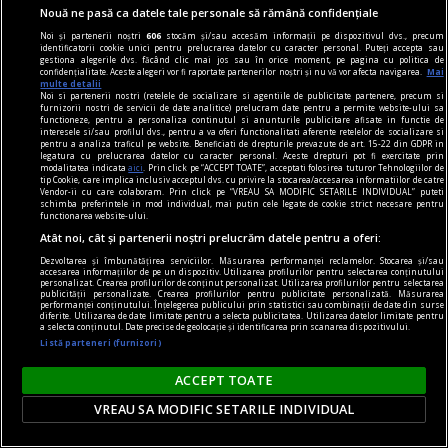
Nouă ne pasă ca datele tale personale să rămână confidențiale
Noi și partenerii noștri
606
stocăm și/sau accesăm informații pe dispozitivul dvs., precum
identificatorii cookie unici pentru prelucrarea datelor cu caracter personal. Puteți accepta sau
gestiona alegerile dvs. făcând clic mai jos sau în orice moment, pe pagina cu politica de
confidențialitate. Aceste alegeri vor fi raportate partenerilor noștri și nu vă vor afecta navigarea.
Mai
multe detalii
Noi si partenerii nostri (retelele de socializare si agentiile de publicitate partenere, precum si
furnizorii nostri de servicii de date analitice) prelucram date pentru a permite website-ului sa
functioneze, pentru a personaliza continutul si anunturile publicitare afisate in functie de
interesele si/sau profilul dvs., pentru a va oferi functionalitati aferente retelelor de socializare si
pentru a analiza traficul pe website. Beneficiati de drepturile prevazute de art. 15-22 din GDPR in
legatura cu prelucrarea datelor cu caracter personal. Aceste drepturi pot fi exercitate prin
modalitatea indicata
aici
. Prin click pe “ACCEPT TOATE”, acceptati folosirea tuturor Tehnologiilor de
tip Cookie, care implica inclusiv acceptul dvs. cu privire la stocarea/accesarea informatiilor de catre
Vendor-ii cu care colaboram. Prin click pe “VREAU SA MODIFIC SETARILE INDIVIDUAL” puteti
schimba preferintele in mod individual, mai putin cele legate de cookie strict necesare pentru
functionarea website-ului.
pentru poezie
Atât noi, cât și partenerii noștri prelucrăm datele pentru a oferi:
Sfidarea convențiilor
Dezvoltarea și îmbunătățirea serviciilor. Măsurarea performanței reclamelor. Stocarea și/sau
O. Nimigean nu doar acordă cititorului acces la
accesarea informațiilor de pe un dispozitiv. Utilizarea profilurilor pentru selectarea conținutului
personalizat. Crearea profilurilor de conținut personalizat. Utilizarea profilurilor pentru selectarea
realitatea distorsionată pe care o asamblează, ci
publicității personalizate. Crearea profilurilor pentru publicitate personalizată. Măsurarea
performanței conținutului. Înțelegerea publicului prin statistici sau combinații de date din surse
diferite. Utilizarea de date limitate pentru a selecta publicitatea. Utilizarea datelor limitate pentru
îl face parte integrantă a acesteia.
a selecta conținutul. Date precise de geolocație și identificarea prin scanarea dispozitivului.
Şerban AXINTE
Listă parteneri (furnizori)
ACCEPT TOATE
VREAU SA MODIFIC SETARILE INDIVIDUAL