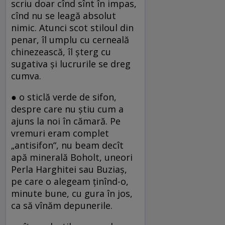
scriu doar cînd sînt în impas,
cînd nu se leagă absolut
nimic. Atunci scot stiloul din
penar, îl umplu cu cerneală
chinezească, îl şterg cu
sugativa şi lucrurile se dreg
cumva.
● o sticlă verde de sifon,
despre care nu ştiu cum a
ajuns la noi în cămară. Pe
vremuri eram complet
„antisifon“, nu beam decît
apă minerală Boholt, uneori
Perla Harghitei sau Buziaş,
pe care o alegeam ţinînd-o,
minute bune, cu gura în jos,
ca să vînăm depunerile.