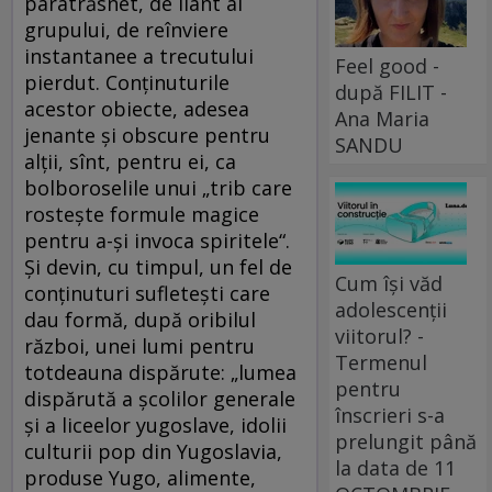
paratrăsnet, de liant al
grupului, de reînviere
instantanee a trecutului
Feel good -
pierdut. Conţinuturile
după FILIT -
acestor obiecte, adesea
Ana Maria
jenante şi obscure pentru
SANDU
alţii, sînt, pentru ei, ca
bolboroselile unui „trib care
rosteşte formule magice
pentru a-şi invoca spiritele“.
Şi devin, cu timpul, un fel de
Cum își văd
conţinuturi sufleteşti care
adolescenții
dau formă, după oribilul
viitorul? -
război, unei lumi pentru
Termenul
totdeauna dispărute: „lumea
pentru
dispărută a şcolilor generale
înscrieri s-a
şi a liceelor yugoslave, idolii
prelungit până
culturii pop din Yugoslavia,
la data de 11
produse Yugo, alimente,