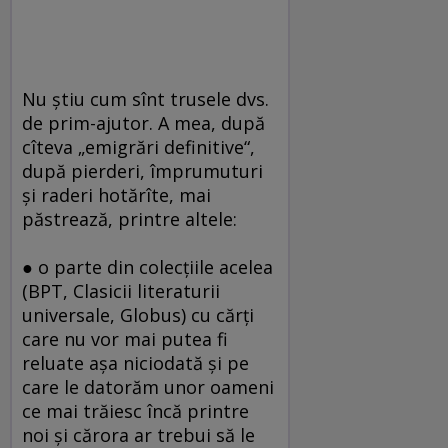
Nu ştiu cum sînt trusele dvs.
de prim-ajutor. A mea, după
cîteva „emigrări definitive“,
după pierderi, împrumuturi
şi raderi hotărîte, mai
păstrează, printre altele:
● o parte din colecţiile acelea
(BPT, Clasicii literaturii
universale, Globus) cu cărţi
care nu vor mai putea fi
reluate aşa niciodată şi pe
care le datorăm unor oameni
ce mai trăiesc încă printre
noi şi cărora ar trebui să le