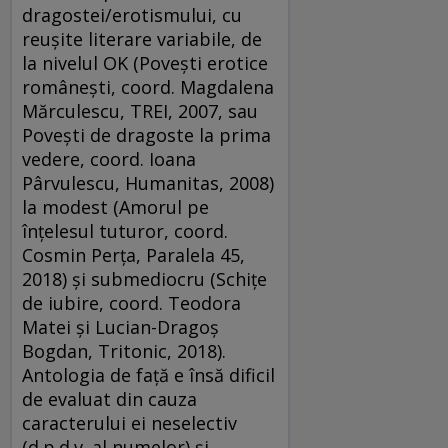
dragostei/erotismului, cu
reuşite literare variabile, de
la nivelul OK (Poveşti erotice
româneşti, coord. Magdalena
Mărculescu, TREI, 2007, sau
Poveşti de dragoste la prima
vedere, coord. Ioana
Pârvulescu, Humanitas, 2008)
la modest (Amorul pe
înţelesul tuturor, coord.
Cosmin Perţa, Paralela 45,
2018) şi submediocru (Schiţe
de iubire, coord. Teodora
Matei şi Lucian-Dragoş
Bogdan, Tritonic, 2018).
Antologia de faţă e însă dificil
de evaluat din cauza
caracterului ei neselectiv
(d.p.d.v. al numelor) şi