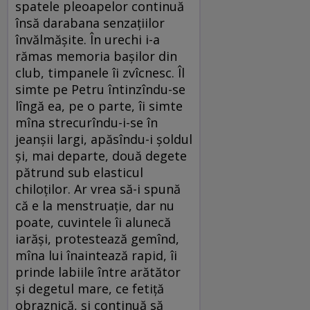
spatele pleoapelor continuă
însă darabana senzaţiilor
învălmăşite. În urechi i-a
rămas memoria başilor din
club, timpanele îi zvîcnesc. Îl
simte pe Petru întinzîndu-se
lîngă ea, pe o parte, îi simte
mîna strecurîndu-i-se în
jeanșii largi, apăsîndu-i şoldul
şi, mai departe, două degete
pătrund sub elasticul
chiloţilor. Ar vrea să-i spună
că e la menstruaţie, dar nu
poate, cuvintele îi alunecă
iarăşi, protestează gemînd,
mîna lui înaintează rapid, îi
prinde labiile între arătător
şi degetul mare, ce fetiţă
obraznică, şi continuă să