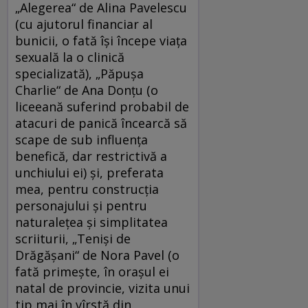
„Alegerea“ de Alina Pavelescu
(cu ajutorul financiar al
bunicii, o fată îşi începe viaţa
sexuală la o clinică
specializată), „Păpuşa
Charlie“ de Ana Donţu (o
liceeană suferind probabil de
atacuri de panică încearcă să
scape de sub influenţa
benefică, dar restrictivă a
unchiului ei) şi, preferata
mea, pentru construcţia
personajului şi pentru
naturaleţea şi simplitatea
scriiturii, „Tenişi de
Drăgăşani“ de Nora Pavel (o
fată primeşte, în oraşul ei
natal de provincie, vizita unui
tip mai în vîrstă din