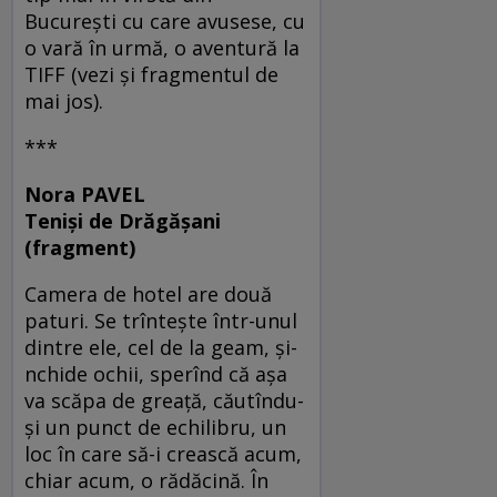
Bucureşti cu care avusese, cu
o vară în urmă, o aventură la
TIFF (vezi şi fragmentul de
mai jos).
***
Nora PAVEL
Tenişi de Drăgăşani
(fragment)
Camera de hotel are două
paturi. Se trînteşte într-unul
dintre ele, cel de la geam, şi-
nchide ochii, sperînd că aşa
va scăpa de greaţă, căutîndu-
şi un punct de echilibru, un
loc în care să-i crească acum,
chiar acum, o rădăcină. În