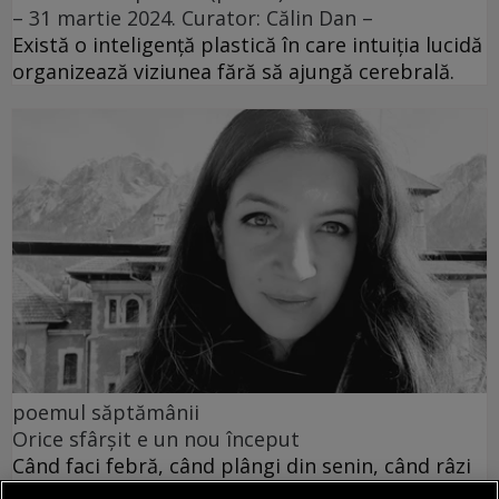
– 31 martie 2024. Curator: Călin Dan –
Există o inteligență plastică în care intuiția lucidă
organizează viziunea fără să ajungă cerebrală.
poemul săptămânii
Orice sfârșit e un nou început
Când faci febră, când plângi din senin, când râzi
cu toată gura știrbă.