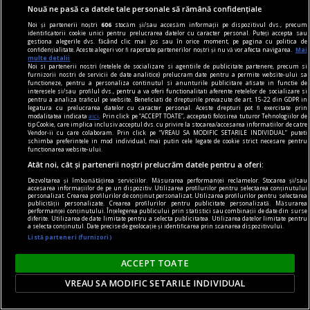
Nouă ne pasă ca datele tale personale să rămână confidențiale
Noi și partenerii noștri
606
stocăm și/sau accesăm informații pe dispozitivul dvs., precum
identificatorii cookie unici pentru prelucrarea datelor cu caracter personal. Puteți accepta sau
gestiona alegerile dvs. făcând clic mai jos sau în orice moment, pe pagina cu politica de
confidențialitate. Aceste alegeri vor fi raportate partenerilor noștri și nu vă vor afecta navigarea.
Mai
multe detalii
Noi si partenerii nostri (retelele de socializare si agentiile de publicitate partenere, precum si
furnizorii nostri de servicii de date analitice) prelucram date pentru a permite website-ului sa
functioneze, pentru a personaliza continutul si anunturile publicitare afisate in functie de
interesele si/sau profilul dvs., pentru a va oferi functionalitati aferente retelelor de socializare si
pentru a analiza traficul pe website. Beneficiati de drepturile prevazute de art. 15-22 din GDPR in
legatura cu prelucrarea datelor cu caracter personal. Aceste drepturi pot fi exercitate prin
modalitatea indicata
aici
. Prin click pe “ACCEPT TOATE”, acceptati folosirea tuturor Tehnologiilor de
tip Cookie, care implica inclusiv acceptul dvs. cu privire la stocarea/accesarea informatiilor de catre
Vendor-ii cu care colaboram. Prin click pe “VREAU SA MODIFIC SETARILE INDIVIDUAL” puteti
schimba preferintele in mod individual, mai putin cele legate de cookie strict necesare pentru
functionarea website-ului.
Atât noi, cât și partenerii noștri prelucrăm datele pentru a oferi:
Dezvoltarea și îmbunătățirea serviciilor. Măsurarea performanței reclamelor. Stocarea și/sau
accesarea informațiilor de pe un dispozitiv. Utilizarea profilurilor pentru selectarea conținutului
personalizat. Crearea profilurilor de conținut personalizat. Utilizarea profilurilor pentru selectarea
publicității personalizate. Crearea profilurilor pentru publicitate personalizată. Măsurarea
în oraș
performanței conținutului. Înțelegerea publicului prin statistici sau combinații de date din surse
diferite. Utilizarea de date limitate pentru a selecta publicitatea. Utilizarea datelor limitate pentru
Martie este luna concertelor de chitară
a selecta conținutul. Date precise de geolocație și identificarea prin scanarea dispozitivului.
Listă parteneri (furnizori)
În perioada 16-30 martie 2024, Asociația
ChitaraNova vă invită la concertele din cadrul
ACCEPT TOATE
turneului național „Conciertos para Guitarra”.
VREAU SA MODIFIC SETARILE INDIVIDUAL