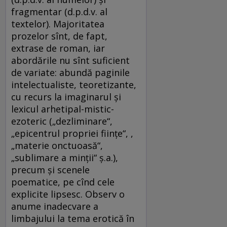
fragmentar (d.p.d.v. al
textelor). Majoritatea
prozelor sînt, de fapt,
extrase de roman, iar
abordările nu sînt suficient
de variate: abundă paginile
intelectualiste, teoretizante,
cu recurs la imaginarul şi
lexicul arhetipal-mistic-
ezoteric („dezliminare“,
„epicentrul propriei fiinţe“, ,
„materie onctuoasă“,
„sublimare a minţii“ ş.a.),
precum şi scenele
poematice, pe cînd cele
explicite lipsesc. Observ o
anume inadecvare a
limbajului la tema erotică în