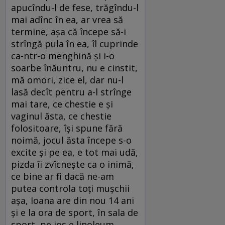
apucîndu-l de fese, trăgîndu-l
mai adînc în ea, ar vrea să
termine, aşa că începe să-i
strîngă pula în ea, îl cuprinde
ca-ntr-o menghină şi i-o
soarbe înăuntru, nu e cinstit,
mă omori, zice el, dar nu-l
lasă decît pentru a-l strînge
mai tare, ce chestie e şi
vaginul ăsta, ce chestie
folositoare, îşi spune fără
noimă, jocul ăsta începe s-o
excite şi pe ea, e tot mai udă,
pizda îi zvîcneşte ca o inimă,
ce bine ar fi dacă ne-am
putea controla toţi muşchii
aşa, Ioana are din nou 14 ani
şi e la ora de sport, în sala de
sport, pe jos e linoleum