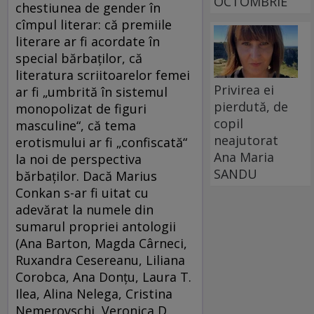
OCTOMBRIE
chestiunea de gender în
cîmpul literar: că premiile
literare ar fi acordate în
special bărbaţilor, că
literatura scriitoarelor femei
Privirea ei
ar fi „umbrită în sistemul
pierdută, de
monopolizat de figuri
copil
masculine“, că tema
neajutorat
erotismului ar fi „confiscată“
Ana Maria
la noi de perspectiva
SANDU
bărbaţilor. Dacă Marius
Conkan s-ar fi uitat cu
adevărat la numele din
sumarul propriei antologii
(Ana Barton, Magda Cârneci,
Ruxandra Cesereanu, Liliana
Corobca, Ana Donţu, Laura T.
Ilea, Alina Nelega, Cristina
Nemerovschi, Veronica D.