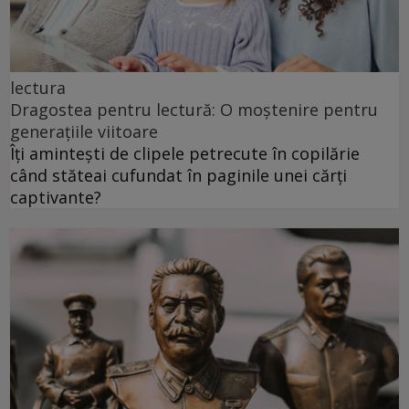
lectura
Dragostea pentru lectură: O moștenire pentru
generațiile viitoare
Îți amintești de clipele petrecute în copilărie
când stăteai cufundat în paginile unei cărți
captivante?