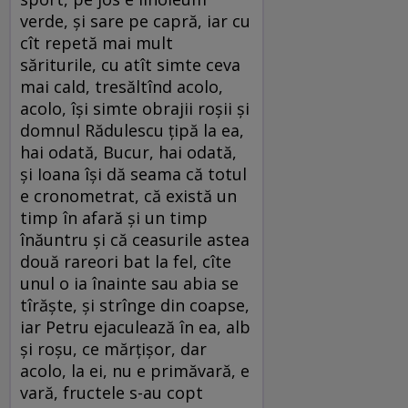
verde, şi sare pe capră, iar cu
cît repetă mai mult
săriturile, cu atît simte ceva
mai cald, tresăltînd acolo,
acolo, îşi simte obrajii roşii şi
domnul Rădulescu ţipă la ea,
hai odată, Bucur, hai odată,
şi Ioana îşi dă seama că totul
e cronometrat, că există un
timp în afară şi un timp
înăuntru şi că ceasurile astea
două rareori bat la fel, cîte
unul o ia înainte sau abia se
tîrăşte, şi strînge din coapse,
iar Petru ejaculează în ea, alb
şi roşu, ce mărţişor, dar
acolo, la ei, nu e primăvară, e
vară, fructele s-au copt