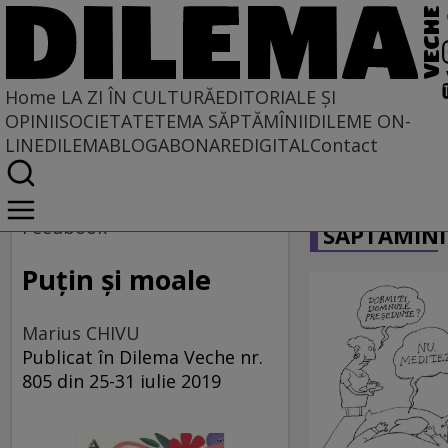
Home
LA ZI ÎN CULTURĂ
EDITORIALE ȘI
OPINII
SOCIETATE
TEMA SĂPTĂMÎNII
DILEME ON-
LINE
DILEMABLOG
ABONARE
DIGITAL
Contact
Home
CARICATU
La zi în cultură
Feedbook
SĂPTĂMÎNI
Carte
Puțin și moale
Marius CHIVU
Publicat în Dilema Veche nr.
805 din 25-31 iulie 2019