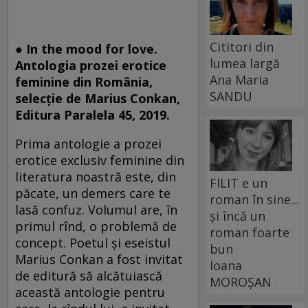
Cititori din
● In the mood for love.
lumea largă
Antologia prozei erotice
Ana Maria
feminine din România,
SANDU
selecţie de Marius Conkan,
Editura Paralela 45, 2019.
Prima antologie a prozei
erotice exclusiv feminine din
literatura noastră este, din
FILIT e un
păcate, un demers care te
roman în sine...
lasă confuz. Volumul are, în
și încă un
primul rînd, o problemă de
roman foarte
concept. Poetul şi eseistul
bun
Marius Conkan a fost invitat
Ioana
de editură să alcătuiască
MOROȘAN
această antologie pentru