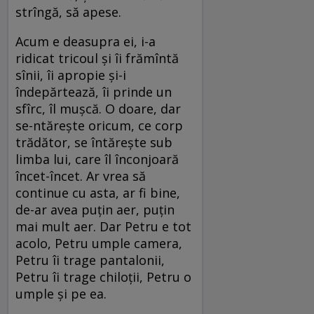
strîngă, să apese.
Acum e deasupra ei, i-a
ridicat tricoul şi îi frămîntă
sînii, îi apropie şi-i
îndepărtează, îi prinde un
sfîrc, îl muşcă. O doare, dar
se-ntăreşte oricum, ce corp
trădător, se întăreşte sub
limba lui, care îl înconjoară
încet-încet. Ar vrea să
continue cu asta, ar fi bine,
de-ar avea puţin aer, puţin
mai mult aer. Dar Petru e tot
acolo, Petru umple camera,
Petru îi trage pantalonii,
Petru îi trage chiloţii, Petru o
umple şi pe ea.