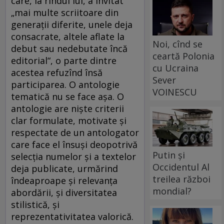
care, la rîndul lui, a invitat
„mai multe scriitoare din
generaţii diferite, unele deja
consacrate, altele aflate la
Noi, cînd se
debut sau nedebutate încă
ceartă Polonia
editorial“, o parte dintre
cu Ucraina
acestea refuzînd însă
Sever
participarea. O antologie
VOINESCU
tematică nu se face aşa. O
antologie are nişte criterii
clar formulate, motivate şi
respectate de un antologator
care face el însuşi deopotrivă
Putin și
selecţia numelor şi a textelor
Occidentul Al
deja publicate, urmărind
treilea război
îndeaproape şi relevanţa
mondial?
abordării, şi diversitatea
stilistică, şi
reprezentativitatea valorică.