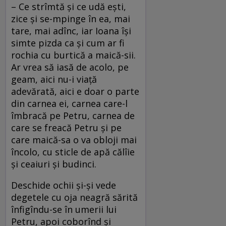
– Ce strîmtă şi ce udă eşti,
zice şi se-mpinge în ea, mai
tare, mai adînc, iar Ioana îşi
simte pizda ca şi cum ar fi
rochia cu burtică a maică-sii.
Ar vrea să iasă de acolo, pe
geam, aici nu-i viaţă
adevărată, aici e doar o parte
din carnea ei, carnea care-l
îmbracă pe Petru, carnea de
care se freacă Petru şi pe
care maică-sa o va obloji mai
încolo, cu sticle de apă călîie
şi ceaiuri şi budinci.
Deschide ochii şi-şi vede
degetele cu oja neagră sărită
înfigîndu-se în umerii lui
Petru, apoi coborînd şi