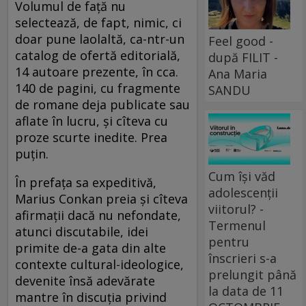
Volumul de faţă nu
selectează, de fapt, nimic, ci
doar pune laolaltă, ca-ntr-un
Feel good -
catalog de ofertă editorială,
după FILIT -
14 autoare prezente, în cca.
Ana Maria
140 de pagini, cu fragmente
SANDU
de romane deja publicate sau
aflate în lucru, şi cîteva cu
proze scurte inedite. Prea
puțin.
Cum își văd
În prefaţa sa expeditivă,
adolescenții
Marius Conkan preia şi cîteva
viitorul? -
afirmaţii dacă nu nefondate,
Termenul
atunci discutabile, idei
pentru
primite de-a gata din alte
înscrieri s-a
contexte cultural-ideologice,
prelungit până
devenite însă adevărate
la data de 11
mantre în discuţia privind