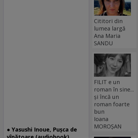
Cititori din
lumea largă
Ana Maria
SANDU
FILIT e un
roman în sine...
și încă un
roman foarte
bun
Ioana
MOROȘAN
● Yasushi Inoue, Puşca de
vînătoare (audiobook),