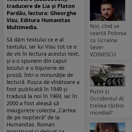
traducere de Lia şi Platon
Pardău, lectura: Gheorghe
Visu, Editura Humanitas
Noi, cînd se
Multimedia.
ceartă Polonia
Să dăm textului ce e al
cu Ucraina
textului, iar lui Visu tot ce e
Sever
de vis în lectura acestui text,
VOINESCU
şi s-o spunem din capul
locului: e o bijuterie de
proză, într-o minunăţie de
lectură. Puşca de vînătoare a
fost publicată în 1949 şi
Putin și
tradusă la noi în 1969, iar în
Occidentul Al
2000 a fost aleasă să
treilea război
inaugureze colecţia „Cartea
mondial?
de pe noptieră“ de la
Humanitas. Roman
miniatural şi delicat ca