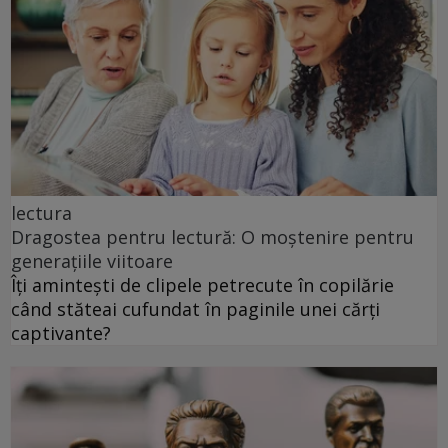
lectura
Dragostea pentru lectură: O moștenire pentru
generațiile viitoare
Îți amintești de clipele petrecute în copilărie
când stăteai cufundat în paginile unei cărți
captivante?