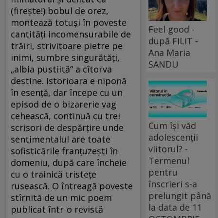
(fireşte!) bobul de orez,
montează totuşi în poveste
Feel good -
cantităţi incomensurabile de
după FILIT -
trăiri, strivitoare pietre pe
Ana Maria
inimi, sumbre singurătăţi,
SANDU
„albia pustiită“ a cîtorva
destine. Istorioara e niponă
în esenţă, dar începe cu un
episod de o bizarerie vag
cehească, continuă cu trei
Cum își văd
scrisori de despărţire unde
adolescenții
sentimentalul are toate
viitorul? -
sofisticările franţuzeşti în
Termenul
domeniu, după care încheie
pentru
cu o trainică tristeţe
înscrieri s-a
rusească. O întreagă poveste
prelungit până
stîrnită de un mic poem
la data de 11
publicat într-o revistă