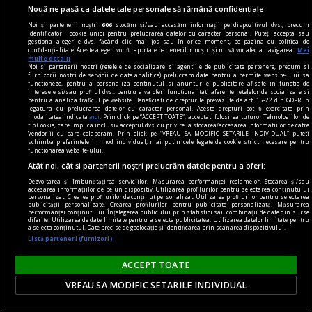
Nouă ne pasă ca datele tale personale să rămână confidențiale
Noi și partenerii noștri
606
stocăm și/sau accesăm informații pe dispozitivul dvs., precum
identificatorii cookie unici pentru prelucrarea datelor cu caracter personal. Puteți accepta sau
gestiona alegerile dvs. făcând clic mai jos sau în orice moment, pe pagina cu politica de
confidențialitate. Aceste alegeri vor fi raportate partenerilor noștri și nu vă vor afecta navigarea.
Mai
multe detalii
Noi si partenerii nostri (retelele de socializare si agentiile de publicitate partenere, precum si
furnizorii nostri de servicii de date analitice) prelucram date pentru a permite website-ului sa
functioneze, pentru a personaliza continutul si anunturile publicitare afisate in functie de
interesele si/sau profilul dvs., pentru a va oferi functionalitati aferente retelelor de socializare si
pentru a analiza traficul pe website. Beneficiati de drepturile prevazute de art. 15-22 din GDPR in
legatura cu prelucrarea datelor cu caracter personal. Aceste drepturi pot fi exercitate prin
dilematograf
modalitatea indicata
aici
. Prin click pe “ACCEPT TOATE”, acceptati folosirea tuturor Tehnologiilor de
tip Cookie, care implica inclusiv acceptul dvs. cu privire la stocarea/accesarea informatiilor de catre
Plăcerea complotului
Vendor-ii cu care colaboram. Prin click pe “VREAU SA MODIFIC SETARILE INDIVIDUAL” puteti
schimba preferintele in mod individual, mai putin cele legate de cookie strict necesare pentru
Pariser nu e naiv: Europa nu mai e aceeași.
functionarea website-ului.
Victor MOROZOV
Atât noi, cât și partenerii noștri prelucrăm datele pentru a oferi:
Dezvoltarea și îmbunătățirea serviciilor. Măsurarea performanței reclamelor. Stocarea și/sau
accesarea informațiilor de pe un dispozitiv. Utilizarea profilurilor pentru selectarea conținutului
personalizat. Crearea profilurilor de conținut personalizat. Utilizarea profilurilor pentru selectarea
Parteneri
publicității personalizate. Crearea profilurilor pentru publicitate personalizată. Măsurarea
performanței conținutului. Înțelegerea publicului prin statistici sau combinații de date din surse
diferite. Utilizarea de date limitate pentru a selecta publicitatea. Utilizarea datelor limitate pentru
a selecta conținutul. Date precise de geolocație și identificarea prin scanarea dispozitivului.
Listă parteneri (furnizori)
ACCEPT TOATE
VREAU SA MODIFIC SETARILE INDIVIDUAL