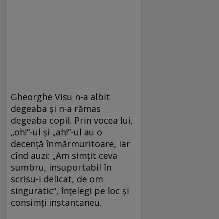
Gheorghe Visu n-a albit
degeaba şi n-a rămas
degeaba copil. Prin vocea lui,
„oh!“-ul şi „ah!“-ul au o
decenţă înmărmuritoare, iar
cînd auzi: „Am simţit ceva
sumbru, insuportabil în
scrisu-i delicat, de om
singuratic“, înţelegi pe loc şi
consimţi instantaneu.