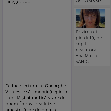
OCTOMBRIE
cinegetică...
Privirea ei
pierdută, de
copil
neajutorat
Ana Maria
SANDU
Ce face lectura lui Gheorghe
Visu este să-i menţină epicii o
subtilă şi hipnotică stare de
poem. În rostirea lui se
amestecă, pe de o parte,