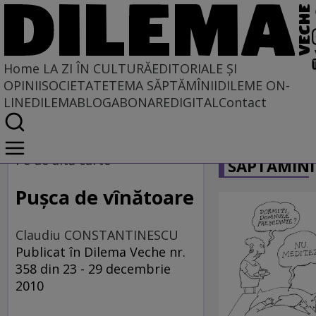
Home
LA ZI ÎN CULTURĂ
EDITORIALE ȘI
OPINII
SOCIETATE
TEMA SĂPTĂMÎNII
DILEME ON-
LINE
DILEMABLOG
ABONARE
DIGITAL
Contact
Home
CARICATU
La zi în cultură
Pe de altă carte
SĂPTĂMÎNI
Carte
Pușca de vînătoare
Claudiu CONSTANTINESCU
Publicat în Dilema Veche nr.
358 din 23 - 29 decembrie
2010