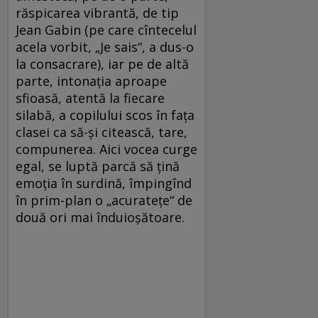
răspicarea vibrantă, de tip
Jean Gabin (pe care cîntecelul
acela vorbit, „Je sais“, a dus-o
la consacrare), iar pe de altă
parte, intonaţia aproape
sfioasă, atentă la fiecare
silabă, a copilului scos în faţa
clasei ca să-şi citească, tare,
compunerea. Aici vocea curge
egal, se luptă parcă să ţină
emoţia în surdină, împingînd
în prim-plan o „acurateţe“ de
două ori mai înduioşătoare.