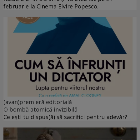
februarie la Cinema Elvire Popesco.
(avan)premieră editorială
O bombă atomică invizibilă
Ce ești tu dispus(ă) să sacrifici pentru adevăr?