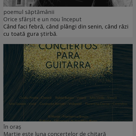
poemul săptămânii
Orice sfârșit e un nou început
Când faci febră, când plângi din senin, când râzi
cu toată gura știrbă.
în oraș
Martie este luna concertelor de chitară