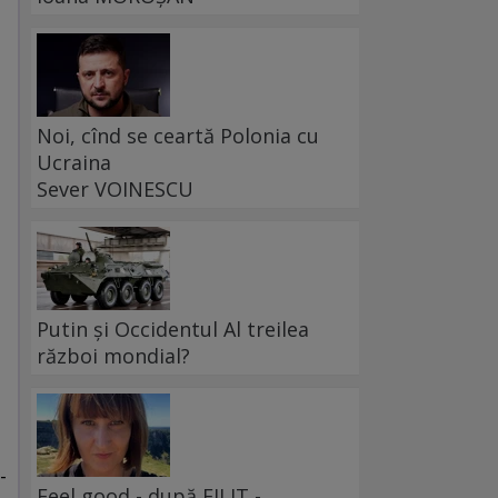
Noi, cînd se ceartă Polonia cu
Ucraina
Sever VOINESCU
Putin și Occidentul Al treilea
război mondial?
-
Feel good - după FILIT -