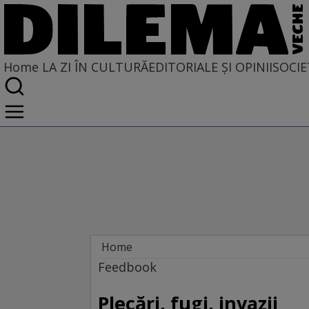
Home
LA ZI ÎN CULTURĂ
EDITORIALE ȘI OPINII
SOCIE
Home
La zi în cultură
Feedbook
Carte
Plecări, fugi, invazii