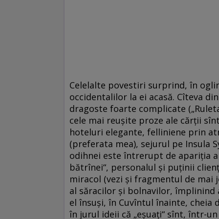
Celelalte povestiri surprind, în ogli
occidentalilor la ei acasă. Cîteva d
dragoste foarte complicate („Ruleta
cele mai reuşite proze ale cărţii sîn
hoteluri elegante, felliniene prin at
(preferata mea), sejurul pe Insula Syl
odihnei este întrerupt de apariţia a
bătrînei“, personalul şi puţinii clien
miracol (vezi şi fragmentul de mai j
al săracilor şi bolnavilor, împlinind
el însuşi, în Cuvîntul înainte, cheia
în jurul ideii că „eşuaţi“ sînt, într-un