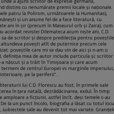
h, unde a ajuns scriitor de expresie germană,
ind distins cu nenumărate premii locale şi naţionale.
mele patru la Polirom, următoarele la Humanitas),
mâneşti şi un anume fel de a face literatură, cu
ate ani în şir (precum în Maseurul orb şi Zaira), cum
viu acordat revistei Dilemateca acum nişte ani, C.D.
sa de scriitor şi despre predilecţia pentru poveştile
 altundeva poveşti atît de puternice precum cele
zat: poveştile care mi se dau vin de aici şi n-am o
, definiţia mea de autor include particula şi: scriitor
 născut şi a trăit în Timişoara şi care acum
n termeni de centrul Europei vs marginile Imperiului,
nterioare, pe la periferii“.
iteraturii lui C.D. Florescu au fost, în primele sale
cerea în ţara natală, dezrădăcinarea, exilul. În timp
 amploare a ficţiunii, astfel încît, deşi temele s-au
De la un punct încolo, biografia a lăsat cu totul locu
ce, subiectele sale au devenit tot mai variate. Graniţel