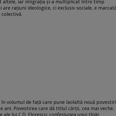
 altele, iar imigraţia şi-a multiplicat între timp
 are raţiuni ideologice, ci exclusiv sociale, e marcat
 colectivă.
 în volumul de faţă care pune laolaltă nouă povestir
e ani. Povestirea care dă titlul cărţii, cea mai veche,
ale lui C.D. Florescu: confesiunea unui tînăr