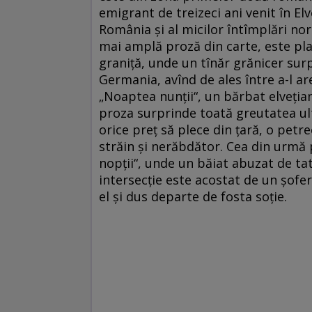
emigrant de treizeci ani venit în El
România şi al micilor întîmplări no
mai amplă proză din carte, este plas
graniţă, unde un tînăr grănicer su
Germania, avînd de ales între a-l are
„Noaptea nunţii“, un bărbat elveţian
proza surprinde toată greutatea ul
orice preţ să plece din ţară, o petr
străin şi nerăbdător. Cea din urmă 
nopţii“, unde un băiat abuzat de tat
intersecţie este acostat de un şofer 
el şi dus departe de fosta soţie.