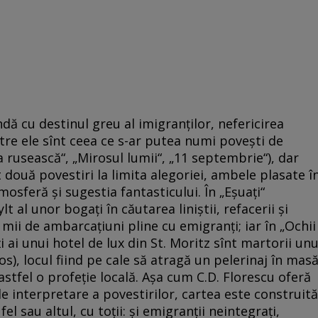
ndă cu destinul greu al imigranţilor, nefericirea
intre ele sînt ceea ce s-ar putea numi poveşti de
 rusească“, „Mirosul lumii“, „11 septembrie“), dar
t două povestiri la limita alegoriei, ambele plasate î
mosferă şi sugestia fantasticului. În „Eşuaţi“
t al unor bogaţi în căutarea liniştii, refacerii şi
 mii de ambarcaţiuni pline cu emigranţi; iar în „Ochii
ţi ai unui hotel de lux din St. Moritz sînt martorii unu
os), locul fiind pe cale să atragă un pelerinaj în mas
 astfel o profeţie locală. Aşa cum C.D. Florescu oferă
 de interpretare a povestirilor, cartea este construită
 fel sau altul, cu toţii: şi emigranţii neintegraţi,