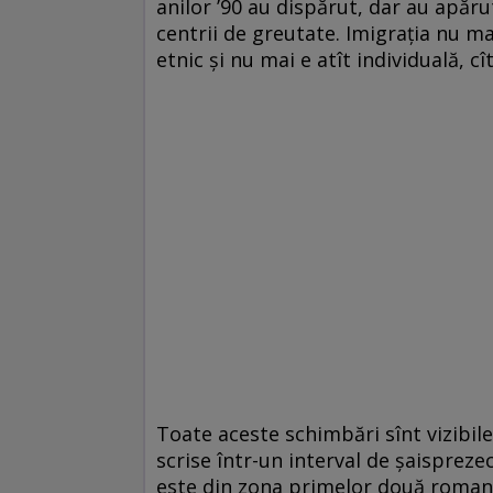
anilor ’90 au dispărut, dar au apărut
centrii de greutate. Imigraţia nu mai
etnic şi nu mai e atît individuală, cît
Toate aceste schimbări sînt vizibile
scrise într-un interval de şaisprezec
este din zona primelor două romane 