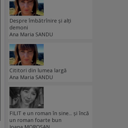
Despre îmbătrînire și alți
demoni
Ana Maria SANDU
Cititori din lumea largă
Ana Maria SANDU
FILIT e un roman în sine... și încă
un roman foarte bun
Ioana MOROȘAN