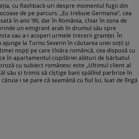
veţia, cu flashback-uri despre momentul fugii din
rocoase de pe parcurs. „Eu trebuie Germania“, cea
ată în anii ’90, dar în România, chiar în zona de
rprinde un emigrant arab în drumul său spre
sta sau a-i acoperi urmele trecerii graniţei. În
 ajunge la Turnu Severin în căutarea unei soţii şi
timei nopţi pe care tînăra româncă, cea dispusă cu
ece în apartamentul copilăriei alături de bărbatul
proză cu subiect românesc este „Ultimul client al
ăl său şi trimis să cîştige bani spălînd parbrize în
căruia i se pare că seamănă cu fiul lui, luat de lîngă