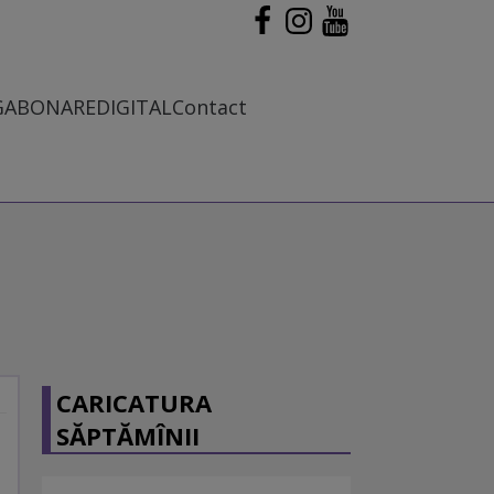
G
ABONARE
DIGITAL
Contact
CARICATURA
SĂPTĂMÎNII