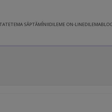
TATE
TEMA SĂPTĂMÎNII
DILEME ON-LINE
DILEMABLO