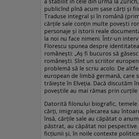
a stabilit în cele din urmă la Züric
publicînd pînă acum şase cărţi şi fi
Traduse integral şi în română (pri
cărţile sale conţin multe poveşti ro
personaje şi istorii reale document
la noi nu face nimeni. Într-un inter
Florescu spunea despre identitatea 
româneşti: „Aş fi bucuros să găsesc
româneşti. Sînt un scriitor europeni
problemă să le scriu acolo. De altfel
european de limbă germană, care s-a
trăieşte în Elveţia. Dacă discutăm î
poveştile au mai rămas prin curţile i
Datorită filonului biografic, temele l
cărţi, imigraţia, plecarea sau întoar
însă, cărţile sale au căpătat o anume
păstrat, au căpătat noi pespective. 
ficţiunii şi, în noile contexte politi