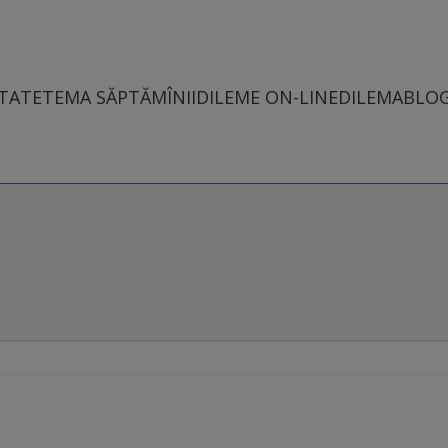
TATE
TEMA SĂPTĂMÎNII
DILEME ON-LINE
DILEMABLO