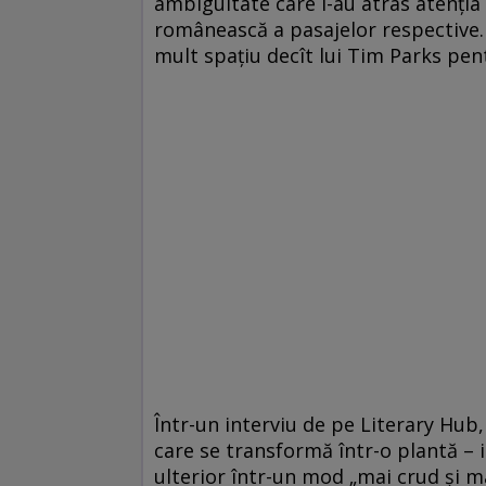
ambiguitate care i-au atras atenţia
românească a pasajelor respective. 
mult spaţiu decît lui Tim Parks pent
Într-un interviu de pe Literary Hu
care se transformă într-o plantă – i-
ulterior într-un mod „mai crud şi 