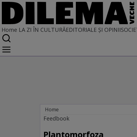
Home
LA ZI ÎN CULTURĂ
EDITORIALE ȘI OPINII
SOCIE
Home
La zi în cultură
Feedbook
Carte
Plantomorfoza