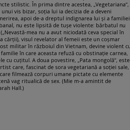
incte stilistic. În prima dintre acestea, „Vegetariana“,
ui vis bizar, soţia lui ia decizia de a deveni
erirea, apoi de-a dreptul indignarea lui şi a familiei
banal, nu este lipsită de tuşe violente: bărbatul nu
i („Nevastă-mea nu a avut niciodată ceva special în
 cărţii), visul revelator al femeii este un coşmar
ost militar în războiul din Vietnam, devine violent c
 familie în care aceasta refuză cu obstinaţie carnea,
le cu cuţitul. A doua povestire, „Pata mongolă“, este
tist care, fascinat de sora vegetariană a soţiei sale,
 care filmează corpuri umane pictate cu elemente
scenă vag ritualică de sex. (Mie m-a amintit de
rah Hall.)