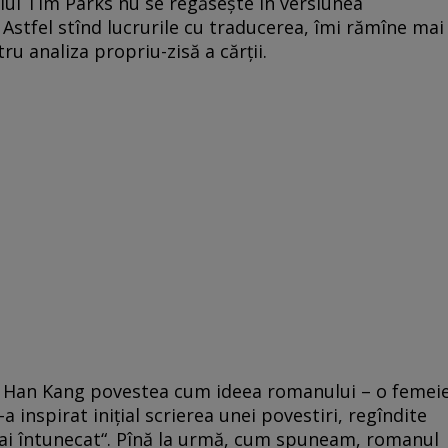
 lui Tim Parks nu se regăseşte în versiunea
Astfel stînd lucrurile cu traducerea, îmi rămîne mai
ru analiza propriu-zisă a cărţii.
b, Han Kang povestea cum ideea romanului – o femei
a inspirat iniţial scrierea unei povestiri, regîndite
mai întunecat“. Pînă la urmă, cum spuneam, romanul