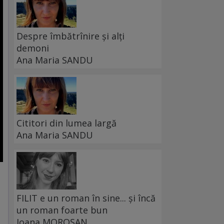
Despre îmbătrînire și alți
demoni
Ana Maria SANDU
Cititori din lumea largă
Ana Maria SANDU
FILIT e un roman în sine... și încă
un roman foarte bun
Ioana MOROȘAN