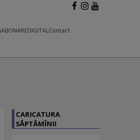
G
ABONARE
DIGITAL
Contact
CARICATURA
SĂPTĂMÎNII