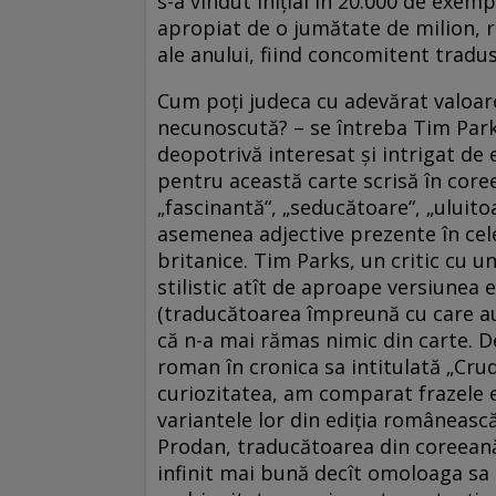
s-a vîndut iniţial în 20.000 de exem
apropiat de o jumătate de milion, re
ale anului, fiind concomitent tradus
Cum poţi judeca cu adevărat valoare
necunoscută? – se întreba Tim Park
deopotrivă interesat şi intrigat de
pentru această carte scrisă în core
„fascinantă“, „seducătoare“, „uluito
asemenea adjective prezente în cele
britanice. Tim Parks, un critic cu un
stilistic atît de aproape versiunea
(traducătoarea împreună cu care au
că n-a mai rămas nimic din carte. D
roman în cronica sa intitulată „Crud
curiozitatea, am comparat frazele 
variantele lor din ediţia românească
Prodan, traducătoarea din coreeană 
infinit mai bună decît omoloaga sa b