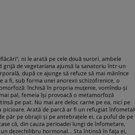
 flăcări“, ni le arată pe cele două surori, ambele
d grijă de vegetariana ajunsă la sanatoriu într-un
orporală, după ce ajunge să refuze să mai mănînce
re a fi, sub forma unei anorexii schizofrenice, o
tomorfoză: închisă în propria muţenie, vomîndu-şi
t mai pal, femeia îşi provoacă o metamorfoză
tinsă pe pat. Nu mai are deloc carne pe ea, nici pe
u picioare. Arată de parcă ar fi un refugiat înfometat
 de păr pe obrajii şi pe antebraţele ei, ca puful de pe
icase că, din cauza perioadei lungi de înfometare,
un dezechilibru hormonal… Sta întinsă în faţa ei,