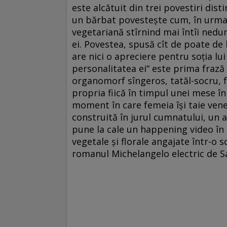
este alcătuit din trei povestiri dist
un bărbat povesteşte cum, în urma un
vegetariană stîrnind mai întîi nedum
ei. Povestea, spusă cît de poate de 
are nici o apreciere pentru soţia lu
personalitatea ei“ este prima frază a
organomorf sîngeros, tatăl-socru, f
propria fiică în timpul unei mese în
moment în care femeia îşi taie vene
construită în jurul cumnatului, un ar
pune la cale un happening video în
vegetale şi florale angajate într-o 
romanul Michelangelo electric de Sa