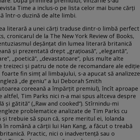
plare. După primirea premiului, vînzările s-au
vista Time a inclus-o pe lista celor mai bune cărţi
ă într-o duzină de alte limbi.
a literară a unei cărţi traduse dintr-o limbă perfect
s, cronicarul de la The New York Review of Books,
 entuziasmul deşănţat din lumea literară britanică
eană şi prezentată drept „graţioasă“, „elegantă“,
are“, „poetică“, „devastatoare“, plus multe alte
 treizeci şi patru de note de recomandare ale ediţie
 foarte fin simţ al limbajului, s-a apucat să analizeze
 engleză „de geniu“ a lui Deborah Smith
toarea coreeană a împărţit premiul), încît aproape
e altfel, Tim Parks nici n-a mai spus altceva despre
ă şi gătită“ („Raw and cooked“). Stîrnindu-mi
engleze problematice analizate de Tim Parks cu
 şi trebuie să spun că, spre meritul ei, Iolanda
în română a cărţii lui Han Kang, a făcut o treabă
ritanică. Practic, nici o inadvertenţă sau o