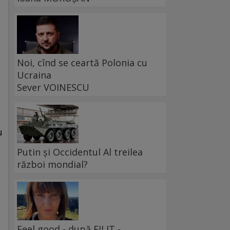
Noi, cînd se ceartă Polonia cu
Ucraina
Sever VOINESCU
u
Putin și Occidentul Al treilea
război mondial?
Feel good - după FILIT -