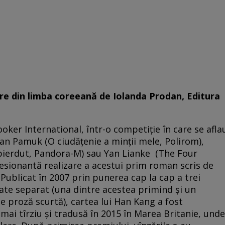
re din limba coreeană de Iolanda Prodan, Editura
ker International, într-o competiţie în care se afla
n Pamuk (O ciudăţenie a minţii mele, Polirom),
 pierdut, Pandora-M) sau Yan Lianke (The Four
esionantă realizare a acestui prim roman scris de
Publicat în 2007 prin punerea cap la cap a trei
licate separat (una dintre acestea primind şi un
 proză scurtă), cartea lui Han Kang a fost
mai tîrziu şi tradusă în 2015 în Marea Britanie, unde