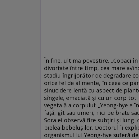
În fine, ultima povestire, „Copaci în
divorţate între timp, cea mare avîn
stadiu îngrijorător de degradare c
orice fel de alimente, în ceea ce pa
sinucidere lentă cu aspect de plan
sîngele, emaciată şi cu un corp to
vegetală a corpului: „Yeong-hye e în
faţă, gît sau umeri, nici pe braţe sa
Sora ei observă fire subţiri şi lungi
pielea bebeluşilor. Doctorul îi expl
organismul lui Yeong-hye suferă de 