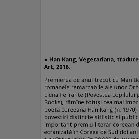
● Han Kang, Vegetariana, traduce
Art, 2016.
Premierea de anul trecut cu Man Boo
romanele remarcabile ale unor Orha
Elena Ferrante (Povestea copilului
Books), rămîne totuşi cea mai impr
poeta coreeană Han Kang (n. 1970). 
povestiri distincte stilistic şi pub
important premiu literar coreean de
ecranizată în Coreea de Sud doi ani 