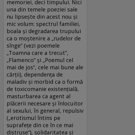
memoriei, deci timpului. Nici
una din temele poeziei sale
nu lipseşte din acest nou şi
mic volum: spectrul familiei,
boala şi degradarea trupului
ca o moştenire a „rudelor de
sînge“ (vezi poemele
„Toamna care a trecut“,
„Flamenco“ şi „Poemul cel
mai de jos“, cele mai bune ale
cărţii), dependenţa de
maladiv şi morbid ca o formă
de toxicomanie existenţială,
masturbarea ca agent al
plăcerii necesare şi înlocuitor
al sexului, în general, repulsiv
(„erotismul întins pe
suprafeţe din ce în ce mai
distruse“), solidaritatea şi