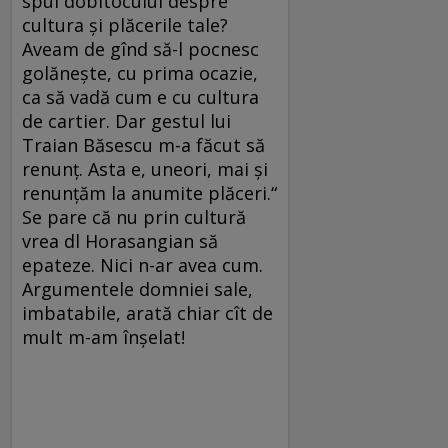
spui dobitocului despre
cultura şi plăcerile tale?
Aveam de gînd să-l pocnesc
golăneşte, cu prima ocazie,
ca să vadă cum e cu cultura
de cartier. Dar gestul lui
Traian Băsescu m-a făcut să
renunţ. Asta e, uneori, mai şi
renunţăm la anumite plăceri.“
Se pare că nu prin cultură
vrea dl Horasangian să
epateze. Nici n-ar avea cum.
Argumentele domniei sale,
imbatabile, arată chiar cît de
mult m-am înşelat!