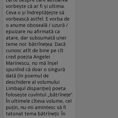
vorbeşte că ar fi şi ultima.
Ceva o şi îndreptăţeşte să
vorbească astfel. E vorba de
o anume oboseală / uzură /
epuizare nu afirmată ca
atare, dar subsumată unei
teme noi: bătrîneţea. Dacă
cunosc atît de bine pe cît
cred poezia Angelei
Marinescu, nu mă înşel
spunînd că doar o singură
dată (în poemul de
deschidere al volumului
Limbajul dispariţiei) poeta
foloseşte cuvîntul „bătrîneţe“.
În ultimele cîteva volume, cel
puţin, nu-mi amintesc să fi
tatonat tema bătrîneţii. În