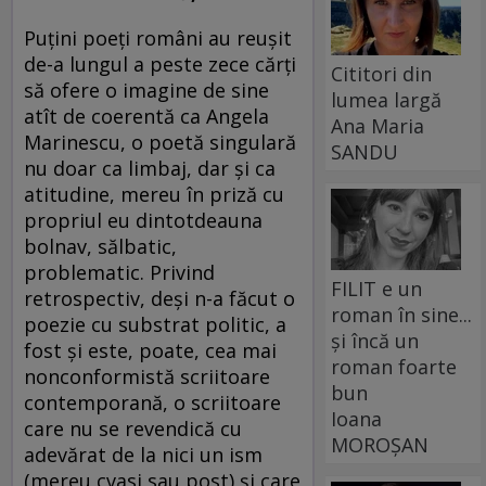
Puţini poeţi români au reuşit
de-a lungul a peste zece cărţi
Cititori din
să ofere o imagine de sine
lumea largă
atît de coerentă ca Angela
Ana Maria
Marinescu, o poetă singulară
SANDU
nu doar ca limbaj, dar şi ca
atitudine, mereu în priză cu
propriul eu dintotdeauna
bolnav, sălbatic,
problematic. Privind
FILIT e un
retrospectiv, deşi n-a făcut o
roman în sine...
poezie cu substrat politic, a
și încă un
fost şi este, poate, cea mai
roman foarte
nonconformistă scriitoare
bun
contemporană, o scriitoare
Ioana
care nu se revendică cu
MOROȘAN
adevărat de la nici un ism
(mereu cvasi sau post) şi care