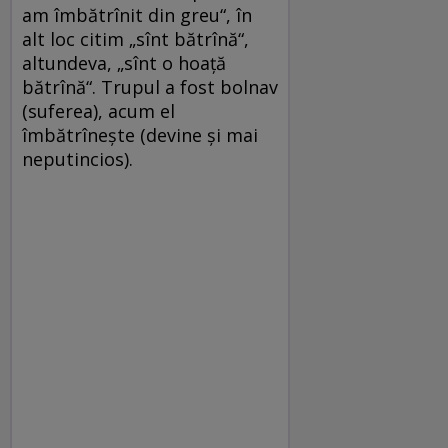
am îmbătrînit din greu“, în
alt loc citim „sînt bătrînă“,
altundeva, „sînt o hoaţă
bătrînă“. Trupul a fost bolnav
(suferea), acum el
îmbătrîneşte (devine şi mai
neputincios).