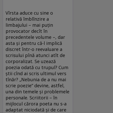
Vîrsta aduce cu sine o
relativă îmblînzire a
limbajului – mai puţin
provocator decît în
precedentele volume –, dar
asta şi pentru că-l implică
discret într-o reevaluare a
scrisului pînă atunci atît de
corporalizat. Se uzează
poezia odată cu trupul? Cum
ştii cînd ai scris ultimul vers
tînăr? „Nebunia de a nu mai
scrie poezie“ devine, astfel,
una din temele şi problemele
personale. Scriitorii – în
mijlocul cărora poeta nu s-a
adaptat niciodată şi de care