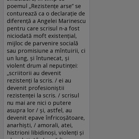
poemul „Rezistenţe arse“ se
conturează ca o declaraţie de
diferenţă a Angelei Marinescu
pentru care scrisul n-a fost
niciodată moft existenţial,
mijloc de parvenire socială
sau promisiune a mîntuirii, ci
un lung, şi întunecat, şi
violent drum al neputinţei:
„scriitorii au devenit
rezistenţi la scris. / ei au
devenit profesioniştii
rezistenţei la scris. / scrisul
nu mai are nici o putere
asupra lor / şi, astfel, au
devenit epave înfricoşătoare,
anarhişti, / amorali, atei,
histrioni libidinoşi, violenţi şi