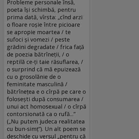
Probleme personale însă,
poeta îşi schimbă, pentru
prima dată, vîrsta: „cînd arzi
o floare roşie între picioare
se apropie moartea / te
sufoci şi vomezi / peste
grădini degradate / frica faţă
de poezia bătrîneţii, / o
reptilă ce-ţi taie răsuflarea, /
o surprind că mă epuizează
cu o grosolănie de o
feminitate masculină /
bătrîneţea e o cîrpă pe care o
foloseşti după consumarea /
unui act homosexual / o cîrpă
contorsionată ca o rufă...“
(„Nu putem judeca realitatea
cu bun-simţ“). Un alt poem se
deschide cu versul „pentru că