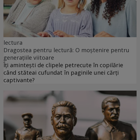
lectura
Dragostea pentru lectură: O moștenire pentru
generațiile viitoare
Îți amintești de clipele petrecute în copilărie
când stăteai cufundat în paginile unei cărți
captivante?