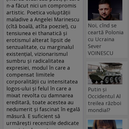
n-a făcut nici un compromis
artistic. Poetica voluptăţii
maladive a Angelei Marinescu
Noi, cînd se
(cîtă boală, atîta poezie!), cu
ceartă Polonia
tensiunea ei thanatică şi
cu Ucraina
erotismul alterat lipsit de
Sever
senzualitate, cu marginalul
VOINESCU
existenţial, vizionarismul
sumbru şi radicalitatea
expresiei, modul în care a
compensat limitele
corporalităţii cu intensitatea
logos-ului şi felul în care a
Putin și
mixat revolta cu damnarea
Occidentul Al
ereditară, toate acestea au
treilea război
nedumerit şi fascinat în egală
mondial?
măsură. E suficient să
urmăreşti recenziile dedicate