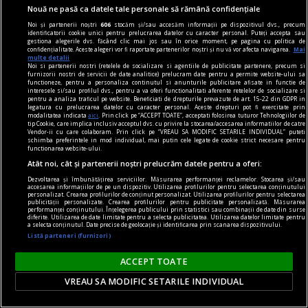
Nouă ne pasă ca datele tale personale să rămână confidențiale
Noi și partenerii noștri
606
stocăm și/sau accesăm informații pe dispozitivul dvs., precum
identificatorii cookie unici pentru prelucrarea datelor cu caracter personal. Puteți accepta sau
gestiona alegerile dvs. făcând clic mai jos sau în orice moment, pe pagina cu politica de
confidențialitate. Aceste alegeri vor fi raportate partenerilor noștri și nu vă vor afecta navigarea.
Mai
multe detalii
Noi si partenerii nostri (retelele de socializare si agentiile de publicitate partenere, precum si
furnizorii nostri de servicii de date analitice) prelucram date pentru a permite website-ului sa
functioneze, pentru a personaliza continutul si anunturile publicitare afisate in functie de
interesele si/sau profilul dvs., pentru a va oferi functionalitati aferente retelelor de socializare si
pentru a analiza traficul pe website. Beneficiati de drepturile prevazute de art. 15-22 din GDPR in
legatura cu prelucrarea datelor cu caracter personal. Aceste drepturi pot fi exercitate prin
modalitatea indicata
aici
. Prin click pe “ACCEPT TOATE”, acceptati folosirea tuturor Tehnologiilor de
tip Cookie, care implica inclusiv acceptul dvs. cu privire la stocarea/accesarea informatiilor de catre
Vendor-ii cu care colaboram. Prin click pe “VREAU SA MODIFIC SETARILE INDIVIDUAL” puteti
schimba preferintele in mod individual, mai putin cele legate de cookie strict necesare pentru
functionarea website-ului.
Atât noi, cât și partenerii noștri prelucrăm datele pentru a oferi:
(avan)premieră editorială
Dezvoltarea și îmbunătățirea serviciilor. Măsurarea performanței reclamelor. Stocarea și/sau
O bombă atomică invizibilă
accesarea informațiilor de pe un dispozitiv. Utilizarea profilurilor pentru selectarea conținutului
personalizat. Crearea profilurilor de conținut personalizat. Utilizarea profilurilor pentru selectarea
Ce ești tu dispus(ă) să sacrifici pentru adevăr?
publicității personalizate. Crearea profilurilor pentru publicitate personalizată. Măsurarea
performanței conținutului. Înțelegerea publicului prin statistici sau combinații de date din surse
diferite. Utilizarea de date limitate pentru a selecta publicitatea. Utilizarea datelor limitate pentru
a selecta conținutul. Date precise de geolocație și identificarea prin scanarea dispozitivului.
Listă parteneri (furnizori)
ACCEPT TOATE
VREAU SA MODIFIC SETARILE INDIVIDUAL