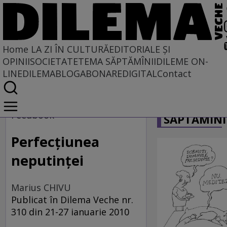
Home
LA ZI ÎN CULTURĂ
EDITORIALE ȘI
OPINII
SOCIETATE
TEMA SĂPTĂMÎNII
DILEME ON-
LINE
DILEMABLOG
ABONARE
DIGITAL
Contact
Home
CARICATU
La zi în cultură
Feedbook
SĂPTĂMÎNI
Carte
Perfecțiunea
neputinței
Marius CHIVU
Publicat în Dilema Veche nr.
310 din 21-27 ianuarie 2010