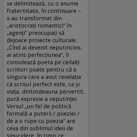
se delimitează, cu o anume
fraternitate, în continuare –
s-au transformat din
„aristocraţi romantici“ în
„agenţi“ preocupaţi să
dejoace proiecte culturale.
„Cînd ai devenit neputincios,
ai atins perfecţiunea“, îi
consolează poeta pe ceilalţi
scriitori poate pentru că e
singura care a avut revelaţia
că scrisul perfect este, ca şi
viaţa, dintotdeauna pervertit,
pură expresie a neputinţei.
Versul „un fel de politică
formală a puterii / poeziei /
de a o rupe cu poezia“ are
ceva din sublimul ideii de
sinucidere, în timp ce