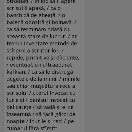
obsedaţi. / în loc să îi apere
scrisul îi apasă, / ca o
banchiză de gheaţă, / o
balenă obosită şi bolnavă. /
ca să terminăm odată cu
această stare de lucruri / ar
trebui inventate metode de
stîrpire a scriitorilor, /
rapide, primitive şi eficiente,
/ eventual, un ultraaparat
kafkian, / ca să le distrugă
degetele de la mîini, / mîinile
sau chiar muşcătura rece a
scrisului / uterul invocat cu
furie şi / penisul invocat cu
delicateţe / să vadă şi ei ce
înseamnă / să facă gărzi de
noapte / inutile şi reci / pe
culoarul fără sfîrşit“.