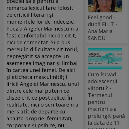
poeziei sale pentru a
remarca lexicul tare folosit
de criticii literari şi
Feel good -
momentele lor de indecizie.
după FILIT -
Poezia Angelei Marinescu n-a
Ana Maria
fost confortabil nici de citit,
SANDU
nici de comentat. Şi-a pus
mereu în dificultate cititorul,
nepregătit să accepte un
asemenea imaginar şi limbaj
în cartea unei femei. De aici
Cum își văd
şi eticheta masculinităţii
adolescenții
liricii Angelei Marinescu, unul
viitorul? -
dintre cele mai puternice
Termenul
clişee critice postbelice. În
pentru
realitate, nici o scriitoare n-a
înscrieri s-a
mers atît de departe cu
prelungit până
analiza propriei feminităţi,
la data de 11
corporale şi psihice, nu