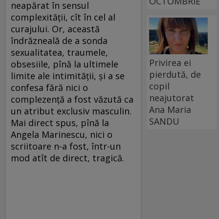
OCTOMBRIE
neapărat în sensul
complexităţii, cît în cel al
curajului. Or, această
îndrăzneală de a sonda
sexualitatea, traumele,
Privirea ei
obsesiile, pînă la ultimele
pierdută, de
limite ale intimităţii, şi a se
copil
confesa fără nici o
neajutorat
complezenţă a fost văzută ca
Ana Maria
un atribut exclusiv masculin.
SANDU
Mai direct spus, pînă la
Angela Marinescu, nici o
scriitoare n-a fost, într-un
mod atît de direct, tragică.