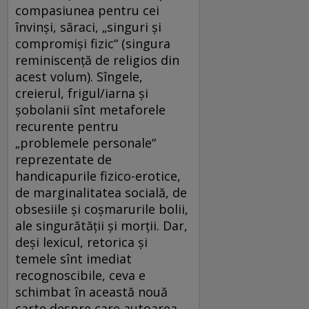
compasiunea pentru cei
învinşi, săraci, „singuri şi
compromişi fizic“ (singura
reminiscenţă de religios din
acest volum). Sîngele,
creierul, frigul/iarna şi
şobolanii sînt metaforele
recurente pentru
„problemele personale“
reprezentate de
handicapurile fizico-erotice,
de marginalitatea socială, de
obsesiile şi coşmarurile bolii,
ale singurătăţii şi morţii. Dar,
deşi lexicul, retorica şi
temele sînt imediat
recognoscibile, ceva e
schimbat în această nouă
carte despre care autoarea